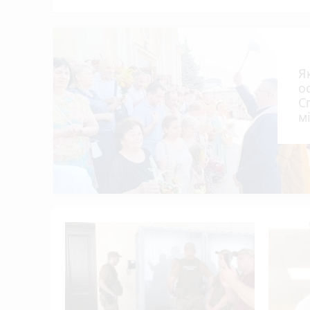
Горів балкон в багатоповерхівці на Банде
13:30
Під час святкової служби у соборі Різ
12:54
Призначили уповноваженого з питань безб
12:30
У Тернополі планують встановити 12 соняч
12:00
Я
В амбулаторії №6 Тернополя розпочав роб
11:29
о
С
У Кременці зіткнулися дві автівки — по
10:44
м
Жінка з Тернопільського району продавала
10:30
Ветеранський бізнес може отримати по 1 
10:00
альні
 5