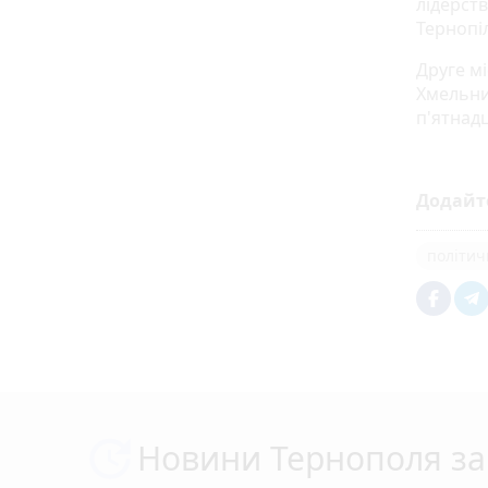
лідерст
Тернопі
Друге мі
Хмельни
п'ятнад
Додайт
політич
Новини Тернополя за