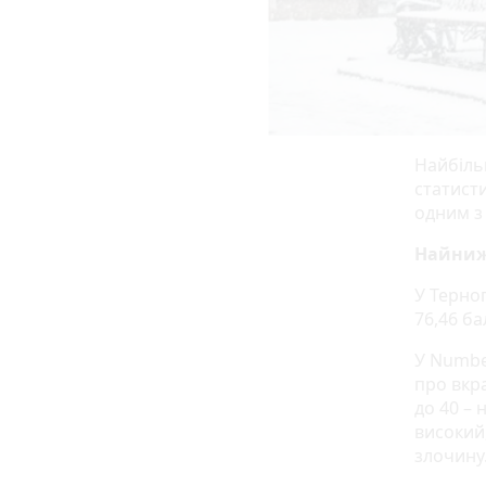
Найбільш
статист
одним з 
Найниж
У Терноп
76,46 ба
У Numbe
про вкра
до 40 – 
високий,
злочину