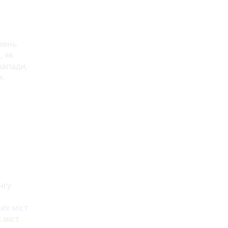
івень
, як
напади,
и.
нгу
их міст
 міст