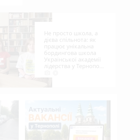
Не просто школа, а
дієва спільнота: як
працює унікальна
бордингова школа
Української академії
ія»
лідерства у Тернополі
photo_camera
play_circle_filled
15 років 
апеляцій
Василю Г