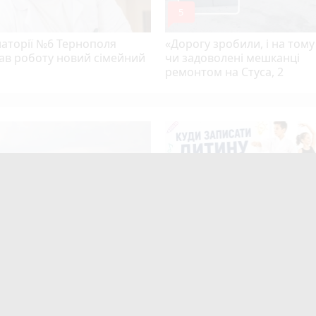
mode_comment
5
латорії №6 Тернополя
«Дорогу зробили, і на тому
ав роботу новий сімейний
чи задоволені мешканці
ремонтом на Стуса, 2
екельної спеки на
Розвиток дітей у Тернополі
ільщину прийдуть грози:
огляд гуртків, секцій, клубів
 погоди на 5-7 серпня
студій (партнерський проє