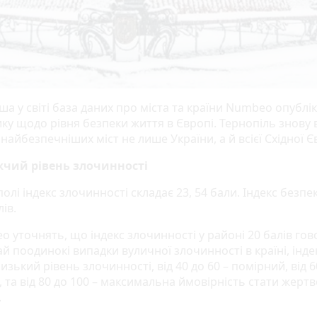
а у світі база даних про міста та країни Numbeo опублі
ику щодо рівня безпеки життя в Європі. Тернопіль знову
найбезпечніших міст не лише України, а й всієї Східної 
чий рівень злочинності
олі індекс злочинності складає 23, 54 бали. Індекс безпе
лів.
o уточнять, що індекс злочинності у районі 20 балів го
й поодинокі випадки вуличної злочинності в країні, індек
низький рівень злочинності, від 40 до 60 – помірний, від 6
 та від 80 до 100 – максимальна ймовірність стати жерт
.