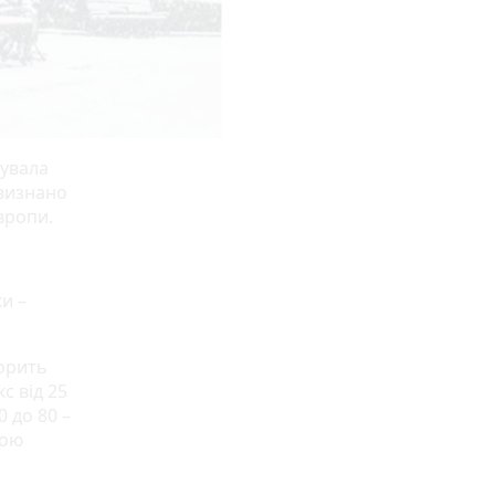
кувала
 визнано
Європи.
ки –
ворить
с від 25
0 до 80 –
вою