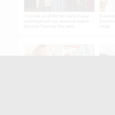
15 років за вбивство випускниці:
В амбу
апеляційний суд залишив вирок
розпоч
Василю Гнатюку без змін
лікар
Тернополя
кому
цієнти
mode_comment
9
Після розголосу чоловіка, якого
Після п
мобілізували з відстрочкою,
Терноп
відпустили. Але з умовою…
прогноз