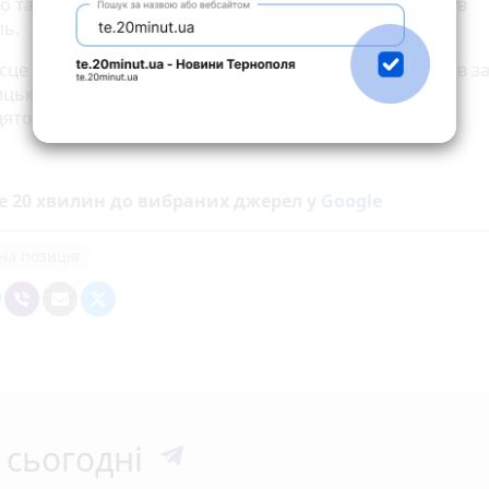
во та статус «Найкомфортнішого міста України» здобув
ль.
сце в рейтингу посів Івано-Франківськ, а трійку лідерів 
цький. Київ опинився на сьомому місці, Львів – на
цятому.
е 20 хвилин до вибраних джерел у
Google
на позиція
 сьогодні