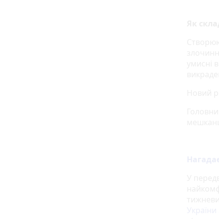
Як скл
Створюю
злочинн
умисні в
викраден
Новий ре
Головни
мешканці
Нагада
У перед
найкомф
тижневи
України