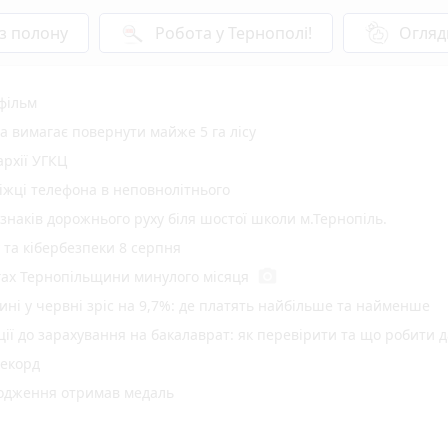
 з полону
Робота у Тернополі!
Огляд
 фільм
а вимагає повернути майже 5 га лісу
рхії УГКЦ
іжці телефона в неповнолітнього
 знаків дорожнього руху біля шостої школи м.Тернопіль.
у та кібербезпеки 8 серпня
photo_camera
гах Тернопільщини минулого місяця
ині у червні зріс на 9,7%: де платять найбільше та найменше
ї до зарахування на бакалаврат: як перевірити та що робити д
рекорд
родження отримав медаль
 з трьома авто поблизу Кам'янок