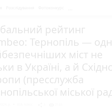
...
я
Розслідування
Фотоконкурс
обальний рейтинг
beo: Тернопіль — одн
безпечніших міст не
ьки в Україні, а й Східно
ропи (пресслужба
нопільської міської ра
2024 р.
RIA плюс
share
visibility
3
7163