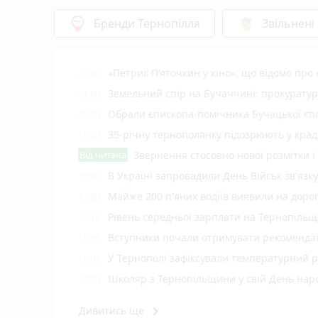
Бренди Тернопілля
Звільнені
«Петрик П’яточкин у кіно»: що відомо про
22:00
Земельний спір на Бучаччині: прокуратур
21:00
Обрали єпископа-помічника Бучацької єпа
20:00
35-річну тернополянку підозрюють у крад
19:00
Від читача
Звернення стосовно нової розмітки і
В Україні запровадили День Військ зв'язк
18:00
Майже 200 п'яних водіїв виявили на доро
17:00
Рівень середньої зарплати на Тернопільщ
16:15
Вступники почали отримувати рекомендаці
15:35
У Тернополі зафіксували температурний 
15:02
Школяр з Тернопільщини у свій День на
14:30
Судитимуть водія Opel за смертельну ДТП
14:00
keyboard_arrow_right
Дивитись ще