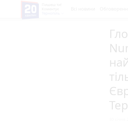
Пишеш ти!
Всі новини
Обговоренн
Коментує
Тернопіль
Гл
Num
най
тіл
Єв
Тер
30 січня 