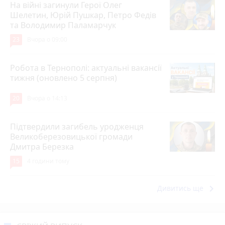
На війні загинули Герої Олег
Шелетин, Юрій Пушкар, Петро Федів
та Володимир Паламарчук
23
Вчора о 09:00
Робота в Тернополі: актуальні вакансії
тижня (оновлено 5 серпня)
20
Вчора о 14:13
Підтвердили загибель уродженця
Великоберезовицької громади
Дмитра Березка
15
4 години тому
keyboard_arrow_right
Дивитись ще