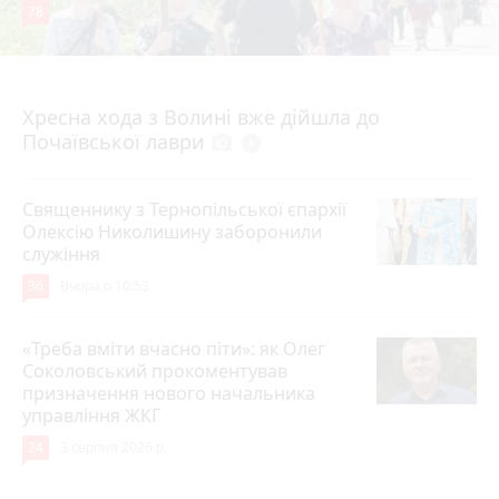
78
4 серпня 2026 р.
Хресна хода з Волині вже дійшла до
Почаївської лаври
photo_camera
play_circle_filled
Священнику з Тернопільської єпархії
Олексію Николишину заборонили
служіння
36
Вчора о 10:53
«Треба вміти вчасно піти»: як Олег
Соколовський прокоментував
призначення нового начальника
управління ЖКГ
24
3 серпня 2026 р.