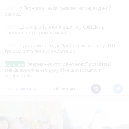
15:02
У Тернополі зафіксували температурний
рекорд
14:30
Школяр з Тернопільщини у свій День
народження отримав медаль
14:00
Судитимуть водія Opel за смертельну ДТП з
трьома авто поблизу Кам'янок
Звернення стосовно нової розмітки і
Від читача
знаків дорожнього руху біля шостої школи
м.Тернопіль.
Всі новини
Підпишись