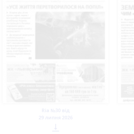
Ria №30 від
29 липня 2026
