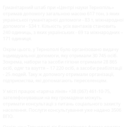
Гуманітарний штаб при «Центрі науки Тернопіль»
отримав допомогу загальною масою 617 тон, з яких
української гуманітарної допомоги - 83 т, міжнародної
допомоги - 534 т. Кількість усіх вантажів становить
240 одиниць, з яких українських - 69 та міжнародних –
171 одиниця.
Окрім цього, у Тернополі було організовано видачу
індивідуальної допомоги, яку отримали 30 745 осіб.
Зокрема, набори та засоби гігієни отримали 28 865
осіб, одяг та взуття – 17 220 осіб, а засоби реабілітації
- 25 людей. Таку ж допомогу отримали організації,
підприємства, які допомагають переселенцям.
У місті працює «гаряча лінія» +38 (067) 461-10-75,
зателефонувавши на яку громадяни можуть
отримати консультації з питань соціального захисту
населення. Послуги консультування уже надано 3506
ВПО.
Оскільки у Тернополі діє безготівкова форма оплати