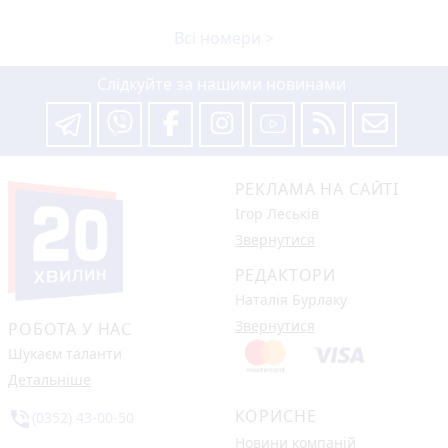
Всі номери >
Слідкуйте за нашими новинами
РЕКЛАМА НА САЙТІ
Ігор Леськів
Звернутися
РЕДАКТОРИ
Наталія Бурлаку
Звернутися
РОБОТА У НАС
Шукаєм таланти
Детальніше
КОРИСНЕ
phone_in_talk
(0352) 43-00-50
Новини компаній