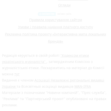
Огляди
Правила користування сайтом
Умови і правила надання платного доступу
Рекламна політика проєкту «Інтерактивна мапа локальних
брендів»
Редакція керується в своїй роботі
"Кодексом етики
українського журналіста"
, затвердженим Комісією з
журналістської етики. Поскаржитись на матеріал до Комісії
можна
тут
Видання є членом
Асоціації Незалежні регіональні видавці
України
та Всесвітньої асоціації видавців
WAN-IFRA
Матеріали з позначками "Новини компаній", "Прес-служба",
"Реклама" та "Партнерський проєкт" опубліковані на правах
реклами.