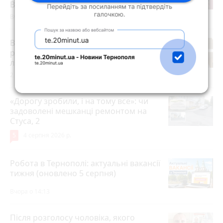
Василю Гнатюку без змін
Вчора о 17:07
В амбулаторії №6 Тернополя
розпочав роботу новий сімейний
лікар
2 години тому
«Дорогу зробили, і на тому все»: чи
задоволені мешканці ремонтом на
Стуса, 2
5
4 серпня 2026 р.
Робота в Тернополі: актуальні вакансії
тижня (оновлено 5 серпня)
Вчора о 14:13
Після розголосу чоловіка, якого