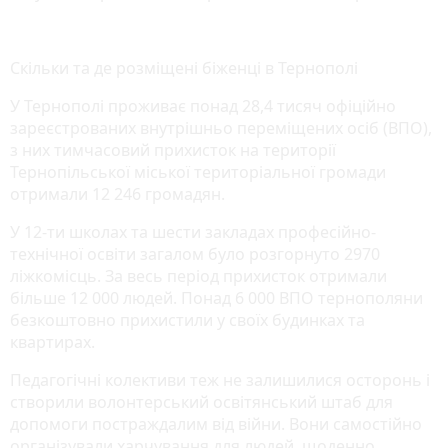
Скільки та де розміщені біженці в Тернополі
У Тернополі проживає понад 28,4 тисяч офіційно
зареєстрованих внутрішньо переміщених осіб (ВПО),
з них тимчасовий прихисток на території
Тернопільської міської територіальної громади
отримали 12 246 громадян.
У 12-ти школах та шести закладах професійно-
технічної освіти загалом було розгорнуто 2970
ліжкомісць. За весь період прихисток отримали
більше 12 000 людей. Понад 6 000 ВПО тернополяни
безкоштовно прихистили у своїх будинках та
квартирах.
Педагогічні колективи теж не залишилися осторонь і
створили волонтерський освітянський штаб для
допомоги постраждалим від війни. Вони самостійно
організували харчування для людей, щоденно