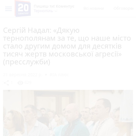
Пишеш ти! Коментує
Всі новини
Обговорен
Тернопіль
Сергій Надал: «Дякую
тернополянам за те, що наше місто
стало другим домом для десятків
тисяч жертв московської агресії»
(пресслужби)
21 вересня 2022 р.
RIA плюс
share
visibility
1
629