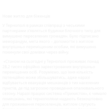
Нове житло для біженців
У Тернополі в рамках співпраці з чеськими
партнерами з’являться будинки блочного типу для
вимушено переселених громадян. Було підписано
меморандум, мета якого – допомогти з житлом
внутрішньо переміщеним особам, які вимушено
покинули свої домівки через війну.
«Станом на сьогодні у Тернополі проживає понад
28,2 тисяч офіційно зареєстрованих внутрішньо
переміщених осіб. Розуміємо, що їхня кількість
потенційно може збільшуватись, адже наразі
відбувається евакуація мешканців з тих населених
пунктів, де під загрозою проведення опалювального
сезону. Наразі працює система «Прихисток», є чимало
помешкань, які тернополяни надають безкоштовно
для проживання переселенців, житлом слугують