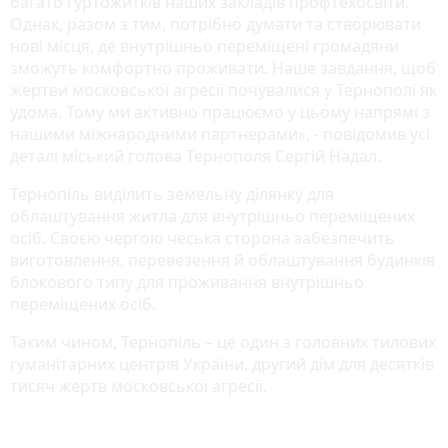
багато гуртожитків наших закладів профтехосвіти.
Однак, разом з тим, потрібно думати та створювати
нові місця, де внутрішньо переміщені громадяни
зможуть комфортно проживати. Наше завдання, щоб
жертви московської агресії почувалися у Тернополі як
удома. Тому ми активно працюємо у цьому напрямі з
нашими міжнародними партнерами», - повідомив усі
деталі міський голова Тернополя Сергій Надал.
Тернопіль виділить земельну ділянку для
облаштування житла для внутрішньо переміщених
осіб. Своєю чергою чеська сторона забезпечить
виготовлення, перевезення й облаштування будинків
блокового типу для проживання внутрішньо
переміщених осіб.
Таким чином, Тернопіль – це один з головних тилових
гуманітарних центрів України, другий дім для десятків
тисяч жертв московської агресії.