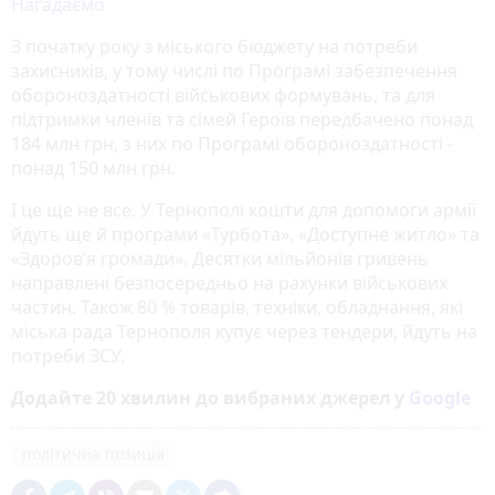
Нагадаємо
З початку року з міського бюджету на потреби
захисників, у тому числі по Програмі забезпечення
обороноздатності військових формувань, та для
підтримки членів та сімей Героїв передбачено понад
184 млн грн, з них по Програмі обороноздатності -
понад 150 млн грн.
І це ще не все. У Тернополі кошти для допомоги армії
йдуть ще й програми «Турбота», «Доступне житло» та
«Здоров’я громади». Десятки мільйонів гривень
направлені безпосередньо на рахунки військових
частин. Також 80 % товарів, техніки, обладнання, які
міська рада Тернополя купує через тендери, йдуть на
потреби ЗСУ.
Додайте 20 хвилин до вибраних джерел у
Google
політична позиція