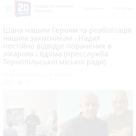
Пишеш ти! Коментує
Всі новини
Обговорен
Тернопіль
Шана нашим Героям та реабілітація
нашим захисникам - Надал
постійно відвідує поранених в
лікарнях і вдома (пресслужба
Тернопільської міської ради)
24 листопада 2023 р.
RIA плюс
share
visibility
0
52