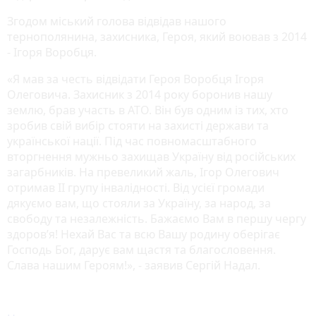
Згодом міський голова відвідав нашого
тернополянина, захисника, Героя, який воював з 2014
- Ігоря Воробця.
«Я мав за честь відвідати Героя Воробця Ігоря
Олеговича. Захисник з 2014 року боронив нашу
землю, брав участь в АТО. Він був одним із тих, хто
зробив свій вибір стояти на захисті держави та
української нації. Під час повномасштабного
вторгнення мужньо захищав Україну від російських
загарбників. На превеликий жаль, Ігор Олегович
отримав ІІ групу інвалідності. Від усієї громади
дякуємо вам, що стояли за Україну, за народ, за
свободу та незалежність. Бажаємо Вам в першу чергу
здоров’я! Нехай Вас та всю Вашу родину оберігає
Господь Бог, дарує вам щастя та благословення.
Слава нашим Героям!», - заявив Сергій Надал.