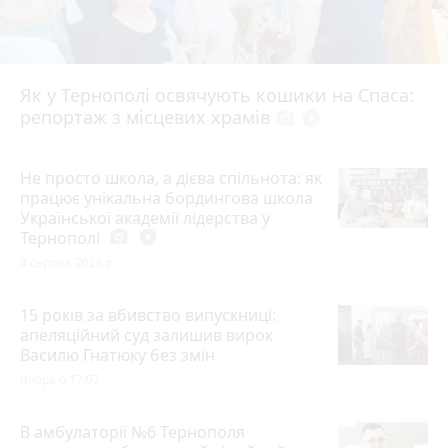
Як у Тернополі освячують кошики на Спаса:
репортаж з місцевих храмів
photo_camera
play_circle_filled
Не просто школа, а дієва спільнота: як
працює унікальна бордингова школа
Української академії лідерства у
Тернополі
photo_camera
play_circle_filled
4 серпня 2026 р.
15 років за вбивство випускниці:
апеляційний суд залишив вирок
Василю Гнатюку без змін
Вчора о 17:07
В амбулаторії №6 Тернополя