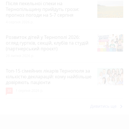
Після пекельної спеки на
Тернопільщину прийдуть грози:
прогноз погоди на 5-7 серпня
4 серпня 2026 р.
Розвиток дітей у Тернополі 2026:
огляд гуртків, секцій, клубів та студій
(партнерський проєкт)
28 липня 2026 р.
Топ-15 сімейних лікарів Тернополя за
кількістю декларацій: кому найбільше
довіряють пацієнти
30
1 серпня 2026 р.
keyboard_arrow_right
Дивитись ще