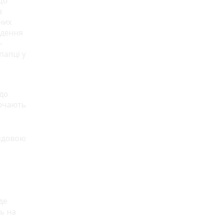
що
в
них
едення
-
папці у
одо
лючають
рядовою
де
ь на