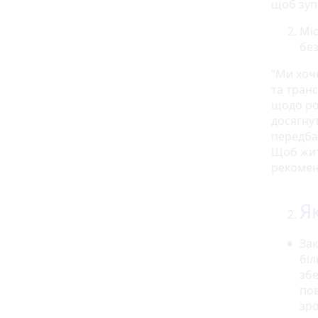
щоб зуп
Міс
без
“Ми хоч
та транс
щодо ро
досягнут
передба
Щоб жит
рекоменд
Я
За
біл
збе
пов
зро