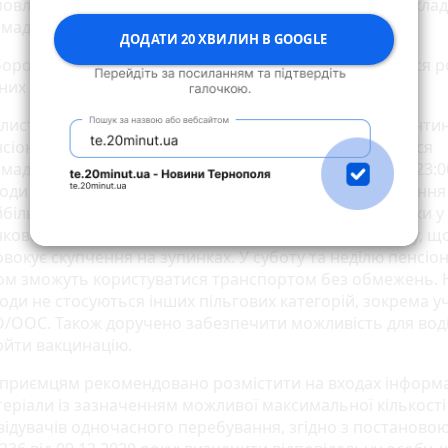
овлень допускаються виключно у масках. Робота заклад
мадського харчування дозволена до 23:00.
ДОДАТИ 20 ХВИЛИН В GOOGLE
ороняється проведення масових заходів. Зупиняється 
них клубів і дискотек.
 листопада і на період дії установленого урядом карантин
сіонери за віком зможуть безкоштовно користуватися
мадським транспортом з 10:00 до 16:00 та з 20:00 до 23:0
ходи вживаються, щоб зменшити ймовірність зараження
більш уразливих тернополян поважного віку, оскільки у
ковий і вечірній час більшість людей їдуть на роботу, щ
вокує скупчення на зупинках. У суботу та неділю пенсіо
ком зможуть користуватися транспортом без обмежень. 
оди не стосуються інших пільгових категорій, зокрема у
/ООС. Також доручено забезпечити можливість для воді
ойти вакцинацію.
дприємцям рекомендовано розмістити на входах інформа
еріали із зазначенням можливої максимальної кількості
відувачів одночасного перебування, згідно з постаново