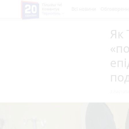
Пишеш ти!
Всі новини
Обговоренн
Коментує
Тернопіль
Як 
«по
епі
под
3 листопа