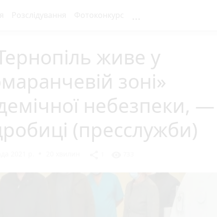
...
я
Розслідування
Фотоконкурс
Тернопіль живе у
маранчевій зоні»
демічної небезпеки, —
робиці (пресслужби)
да 2021 р.
20 хвилин
share
visibility
1
733