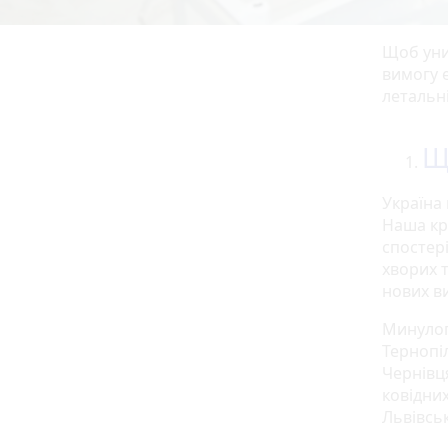
Щоб уни
вимогу е
летальні
Щ
Україна
Наша кра
спостер
хворих т
нових в
Минулог
Тернопіл
Чернівця
ковідних
Львівсь