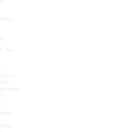
ів
робота
у,
0. Такі
о
нери за
Нові
часників
їв
ційні
ю КМУ