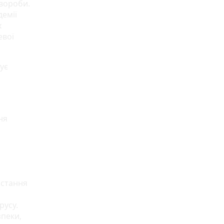
хвороби.
демії
х
евої
ує
ня
остання
русу.
зпеки,