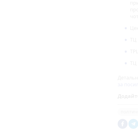
пр
пр
чот
Цен
ТЦ 
ТРЦ
ТЦ 
Детальн
за поси
Додайт
політич