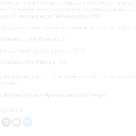
ийому за телефоном чи онлайн. Для забезпечення дотр
отиепідемічних умов та уникнення черг продовжено роб
ирьох центрів масової вакцинації до 20:00:
тр дозвілля і молодіжних ініціатив ім. Довженка, просп. 
«Епіцентр», вул. Поліська, 7
 «Подоляни», вул. Текстильна, 28-Ч
«Орнава», вул. Живова, 15-А
у інструкцію для про те, як записатися онлайн можна
от
ланням.
е 20 хвилин до вибраних джерел у
Google
на позиція