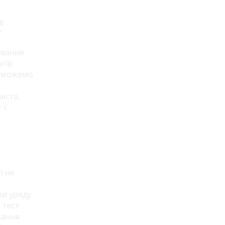
в
.
ування
гів
и можемо
іста.
 і
і не
ви уряду
 тест
мання