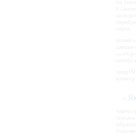
На Терн
У самому
захворіл
перебува
терпії.
Новий шт
швидке п
сьогодні
запобіг
Уряд і 
колапсу
Я
Через су
середнь
зібралос
Учасник