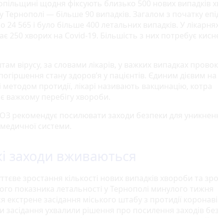
опільщині щодня фіксують близько 500 нових випадків 
 Тернополі — більше 90 випадків. Загалом з початку епі
о 24 565 і було більше 400 летальних випадків. У лікарня
є 250 хворих на Covid-19. Більшість з них потребує кисн
ам вірусу, за словами лікарів, у важких випадках провок
огіршення стану здоров’я у пацієнтів. Єдиним дієвим на
 методом протидії, лікарі називають вакцинацію, котра
ає важкому перебігу хвороби.
МОЗ рекомендує посилювати заходи безпеки для уникнен
 медичної системи.
кі заходи вживаються
ттєве зростання кількості нових випадків хвороби та зр
ого показника летальності у Тернополі минулого тижня
я екстрене засідання міського штабу з протидії коронаві
и засідання ухвалили рішення про посилення заходів бе