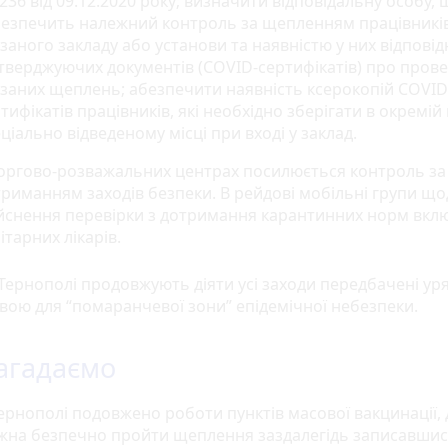
36 від 09.12.2020 року; визначити відповідальну особу, 
безпечить належний контроль за щепленням працівникі
заного закладу або установи та наявністю у них відповід
тверджуючих документів (COVID-сертифікатів) про пров
заних щеплень; абезпечити наявність ксерокопій COVID
тифікатів працівників, які необхідно зберігати в окремій 
ціально відведеному місці при вході у заклад.
торгово-розважальних центрах посилюється контроль за
риманням заходів безпеки. В рейдові мобільні групи щ
ійснення перевірки з дотримання карантинних норм вк
ітарних лікарів.
 Тернополі продовжують діяти усі заходи передбачені у
вою для “помаранчевої зони” епідемічної небезпеки.
агадаємо
ернополі подовжено роботи пунктів масової вакцинації, 
жна безпечно пройти щеплення заздалегідь записавшис