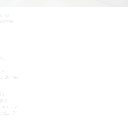
, на
ростає
ус.
них
о 20 тис
 з
ї у
ліжка у
усідній