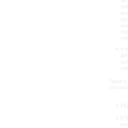
№12
за
вка
під
вка
сер
спе
У 
дот
зд
сан
Також у
постано
Н
У Т
мо