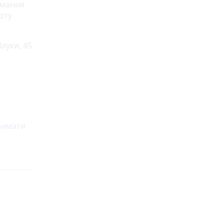
имання
оту
Злуки, 45
римати