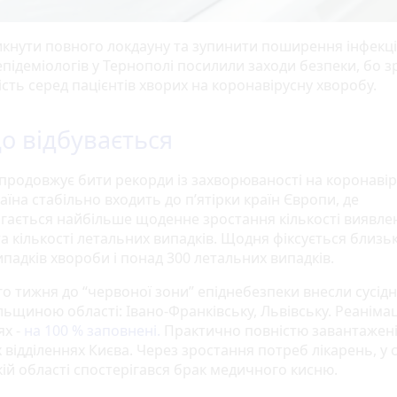
кнути повного локдауну та зупинити поширення інфекції
підеміологів у Тернополі посилили заходи безпеки, бо з
сть серед пацієнтів хворих на коронавірусну хворобу.
о відбувається
 продовжує бити рекорди із захворюваності на коронавір
їна стабільно входить до п’ятірки країн Європи, де
ігається найбільше щоденне зростання кількості виявле
а кількості летальних випадків. Щодня фіксується близьк
ипадків хвороби і понад 300 летальних випадків.
о тижня до “червоної зони” епіднебезпеки внесли сусідні
ьщиною області: Івано-Франківську, Львівську. Реанімаці
х -
на 100 % заповнені.
Практично повністю завантажені 
 відділеннях Києва. Через зростання потреб лікарень, у с
кій області спостерігався брак медичного кисню.