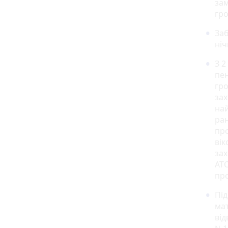
зам
гро
Заб
ніч
З 2
пен
гро
за
най
ран
про
ві
зах
АТО
пр
Пі
мат
від