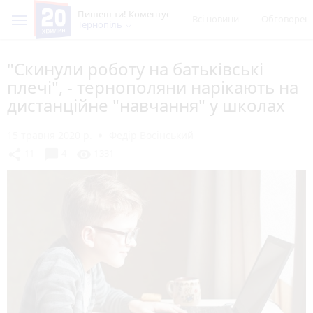
Пишеш ти! Коментує
Всі новини
Обговорен
Тернопіль
"Скинули роботу на батьківські
плечі", - тернополяни нарікають на
дистанційне "навчання" у школах
15 травня 2020 р.
Федір Восінський
chat_bubble
share
visibility
11
4
1331