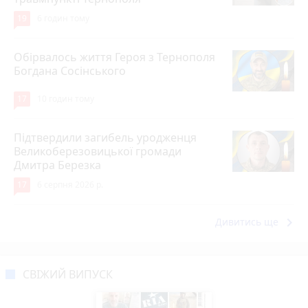
19
6 годин тому
Обірвалось життя Героя з Тернополя
Богдана Сосінського
17
10 годин тому
Підтвердили загибель уродженця
Великоберезовицької громади
Дмитра Березка
17
6 серпня 2026 р.
keyboard_arrow_right
Дивитись ще
СВІЖИЙ ВИПУСК