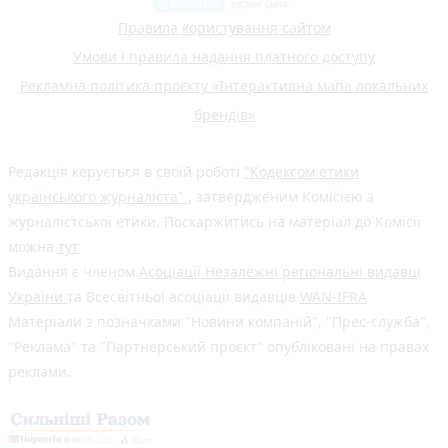
Правила користування сайтом
Умови і правила надання платного доступу
Рекламна політика проєкту «Інтерактивна мапа локальних
брендів»
Редакція керується в своїй роботі
"Кодексом етики
українського журналіста"
, затвердженим Комісією з
журналістської етики. Поскаржитись на матеріал до Комісії
можна
тут
Видання є членом
Асоціації Незалежні регіональні видавці
України
та Всесвітньої асоціації видавців
WAN-IFRA
Матеріали з позначками "Новини компаній", "Прес-служба",
"Реклама" та "Партнерський проєкт" опубліковані на правах
реклами.