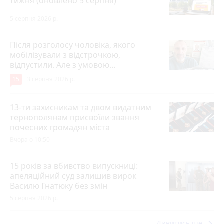
тижня (оновлено 5 серпня)
5 серпня 2026 р.
Після розголосу чоловіка, якого
мобілізували з відстрочкою,
відпустили. Але з умовою…
15
3 серпня 2026 р.
13-ти захисникам та двом видатним
тернополянам присвоїли звання
почесних громадян міста
Вчора о 10:50
15 років за вбивство випускниці:
апеляційний суд залишив вирок
Василю Гнатюку без змін
5 серпня 2026 р.
keyboard_arrow_right
Дивитись ще