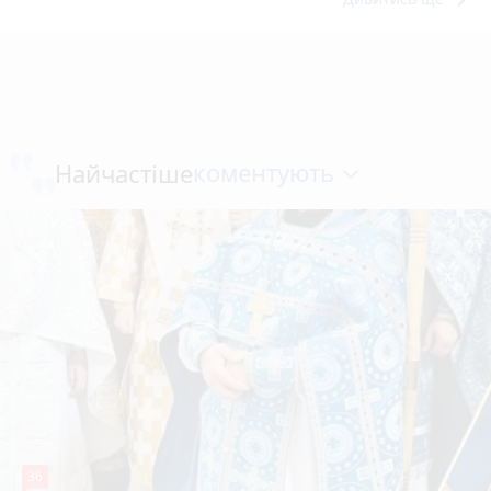
коментують
Найчастіше
36