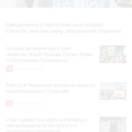
5 серпня 2026 р.
Священнику з Тернопільської єпархії
Олексію Николишину заборонили служіння
На війні загинули Герої Олег
Шелетин, Юрій Пушкар, Петро Федів
та Володимир Паламарчук
24
5 серпня 2026 р.
Робота в Тернополі: актуальні вакансії
тижня (оновлено 5 серпня)
20
5 серпня 2026 р.
«Три години просиділи в коридорі»:
мама скаржиться на послуги в
травмпункті Тернополя