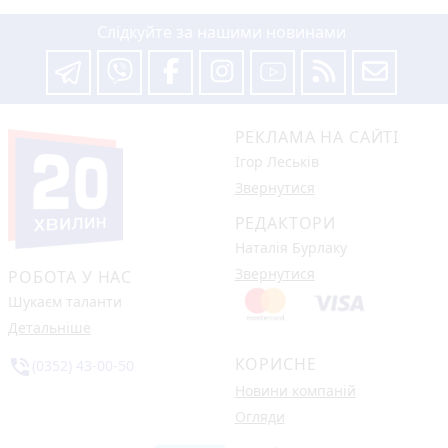
Слідкуйте за нашими новинами
РЕКЛАМА НА САЙТІ
Ігор Леськів
Звернутися
РЕДАКТОРИ
Наталія Бурлаку
Звернутися
РОБОТА У НАС
Шукаєм таланти
Детальніше
КОРИСНЕ
phone_in_talk
(0352) 43-00-50
Новини компаній
Огляди