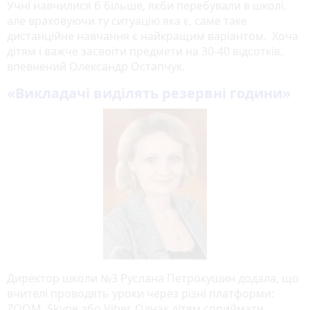
Учні навчилися б більше, якби перебували в школі,
але враховуючи ту ситуацію яка є, саме таке
дистанційне навчання є найкращим варіантом. Хоча
дітям і важче засвоїти предмети на 30-40 відсотків,
впевнений Олександр Остапчук.
«Викладачі виділять резервні години»
Директор школи №3 Руслана Петрокушин додала, що
вчителі проводять уроки через різні платформи:
ZOOM, Skype або Viber. Однак дітям сприймати