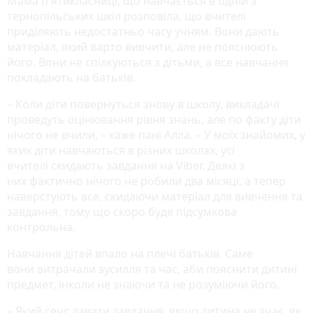
Мама п'ятикласниці, що навчається в одній з
тернопільських шкіл розповіла, що вчителі
приділяють недостатньо часу учням. Вони дають
матеріал, який варто вивчити, але не пояснюють
його. Вони не спілкуються з дітьми, а все навчання
покладають на батьків.
– Коли діти повернуться знову в школу, викладачі
проведуть оцінювання рівня знань, але по факту діти
нічого не вчили, – каже пані Алла. – У моїх знайомих, у
яких діти навчаються в різних школах, усі
вчителі скидають завдання на Viber. Деякі з
них фактично нічого не робили два місяці, а тепер
наверстують все, скидаючи матеріал для вивчення та
завдання, тому що скоро буде підсумкова
контрольна.
Навчання дітей впало на плечі батьків. Саме
вони витрачали зусилля та час, аби пояснити дитині
предмет, інколи не знаючи та не розуміючи його.
– Який сенс давати завдання, якщо дитина не знає, як