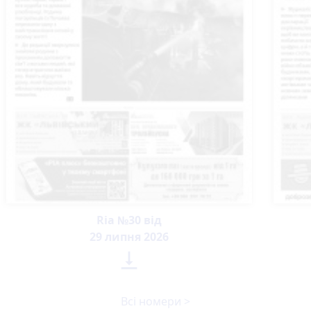
Ria №30 від
29 липня 2026

Всі номери >