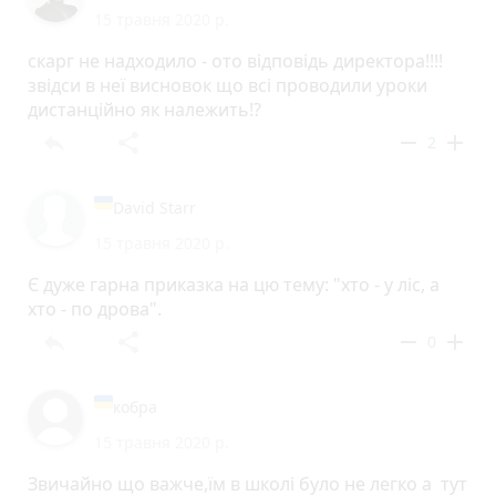
15 травня 2020 р.
скарг не надходило - ото відповідь директора!!!!
звідси в неї висновок що всі проводили уроки
дистанційно як належить!?
reply
share
remove
add
2
David Starr
15 травня 2020 р.
Є дуже гарна приказка на цю тему: "хто - у ліс, а
хто - по дрова".
reply
share
remove
add
0
кобра
15 травня 2020 р.
Звичайно що важче,їм в школі було не легко а тут