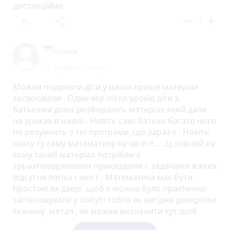
дистанційно
reply
share
remove
add
-1
Анонім
15 травня 2020 р.
Можна подумати діти у школі краще матеріал
засвоювали . Один хер після уроків діти з
батьками дома розбирають матеріал який дали
на уроках в школі . Навіть самі батьки багато чого
не розуміють з тої програми ,що зараз є . Навіть
взяту ту саму математику ну це ж п......ц повний ну
кому такий матеріал потрібен з
трьохповерховими прикладами і задачами в яких
відсутня логіка і зміст . Математика має бути
простою як двері ,щоб її можна було практично
застосовувати у побуті тобто як вигідно розкроїти
тканину ,метал , як можна визначити кут щоб
правильно відрізати матеріал і багато іншого