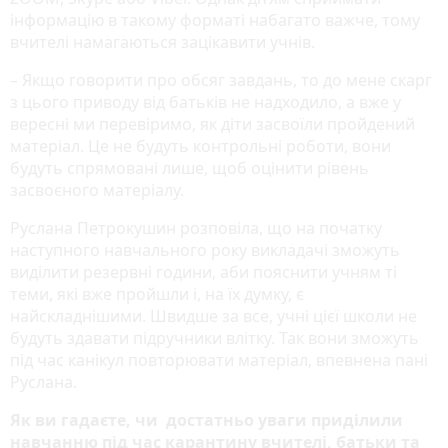
інформацію в такому форматі набагато важче, тому
вчителі намагаються зацікавити учнів.
– Якщо говорити про обсяг завдань, то до мене скарг
з цього приводу від батьків не надходило, а вже у
вересні ми перевіримо, як діти засвоїли пройдений
матеріал. Це не будуть контрольні роботи, вони
будуть спрямовані лише, щоб оцінити рівень
засвоєного матеріалу.
Руслана Петрокушин розповіла, що на початку
наступного навчального року викладачі зможуть
виділити резервні години, аби пояснити учням ті
теми, які вже пройшли і, на їх думку, є
найскладнішими. Швидше за все, учні цієї школи не
будуть здавати підручники влітку. Так вони зможуть
під час канікул повторювати матеріал, впевнена пані
Руслана.
Як ви гадаєте, чи достатньо уваги приділили
навчанню під час карантину вчителі, батьки та