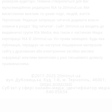
розміром аудиторії. Новини створюються для Вас
мультимедійною редакцією RIA та 20minut.ua. Ми
висвітлюємо важливі та цікаві події, людей, життя
Тернополя. Редакція запрошує читачів додавати власні
новини в розділ "Від читачів". Сайт 20minut.ua входить до
видавничої групи RIA Media, яка також є частиною Медіа
корпорації RIA © 20minut.ua. Усі права захищені. Будь-яка
публiкацiя, передрук чи наступне поширення матеріалів
сайту у друкованих або електронних засобах масової
інформації можлива винятково у разі письмового дозволу
правовласника.
©2017-2025 20minut.ua
вул. Дубовецька, буд. 1-б, м. Тернопіль, 46001;
[email protected]
Cуб'єкт у сфері онлайн-медіа; ідентифікатор медіа
- R40-05634.