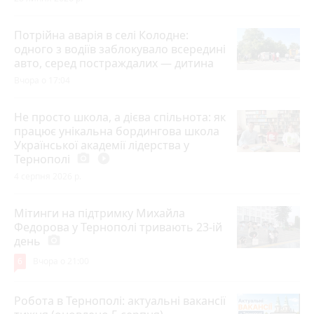
Потрійна аварія в селі Колодне:
одного з водіїв заблокувало всередині
авто, серед постраждалих — дитина
Вчора о 17:04
Не просто школа, а дієва спільнота: як
працює унікальна бордингова школа
Української академії лідерства у
Тернополі
photo_camera
play_circle_filled
4 серпня 2026 р.
Мітинги на підтримку Михайла
Федорова у Тернополі тривають 23-ій
день
photo_camera
6
Вчора о 21:00
Робота в Тернополі: актуальні вакансії