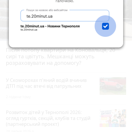
Після потопу квартири на Коновальця, 20
сирі та цвітуть. Мешканці можуть
розраховувати на допомогу?
У Скоморохах п'яний водій вчинив
ДТП під час втечі від патрульних
2 години тому
Розвиток дітей у Тернополі 2026:
огляд гуртків, секцій, клубів та студій
(партнерський проєкт)
28 липня 2026 р.