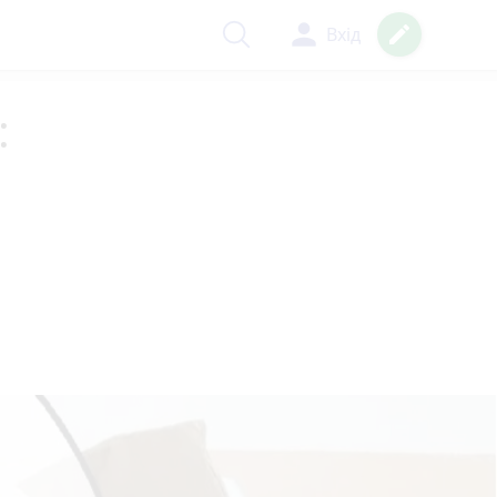
person
create
Вхід
: