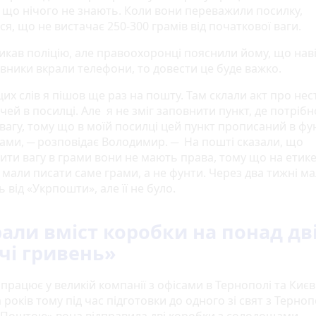
, що нічого не знають. Коли вони переважили посилку,
я, що не вистачає 250-300 грамів від початкової ваги.
ликав поліцію, але правоохоронці пояснили йому, що нав
івники вкрали телефони, то довести це буде важко.
цих слів я пішов ще раз на пошту. Там склали акт про нес
ечей в посилці. Але я не зміг заповнити пункт, де потрібн
вагу, тому що в моїй посилці цей пункт прописаний в фун
грами, ─ розповідає Володимир. ─ На пошті сказали, що
ити вагу в грами вони не мають права, тому що на етике
 мали писати саме грами, а не фунти. Через два тижні ма
ь від «Укрпошти», але її не було.
али вміст коробки на понад дв
чі гривень»
 працює у великій компанії з офісами в Тернополі та Києві
 років тому під час підготовки до одного зі свят з Терно