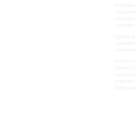
8 травн
Тарасен
посилки 
на елект
Однак н
з'явився
посилки
У пості 
вагою п
пакують
стратегі
в проце