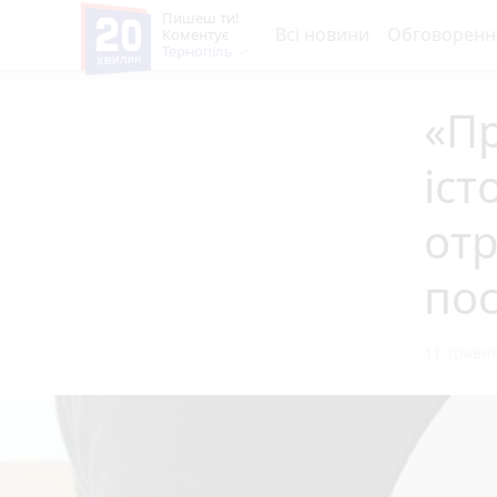
Пишеш ти!
Всі новини
Обговоренн
Коментує
Тернопіль
«Пр
іст
от
пос
11 травня