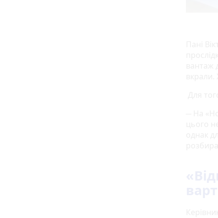
Пані Ві
прослід
вантаж 
вкрали. 
Для тог
─ На «Но
цього н
однак дл
розбирал
«Від
варт
Керівни