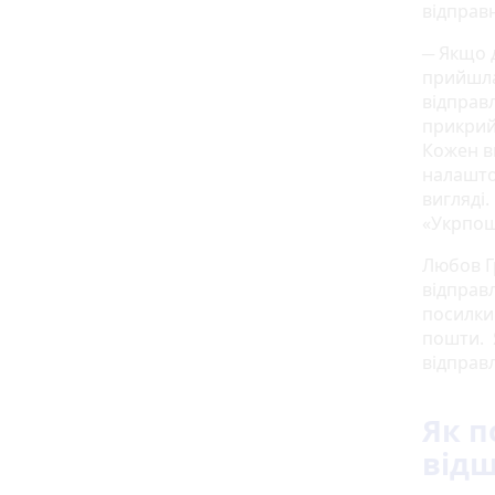
відправ
─ Якщо 
прийшла
відправл
прикрий
Кожен в
налашто
вигляді.
«Укрпош
Любов Г
відправ
посилки
пошти. 
відправ
Як 
відш