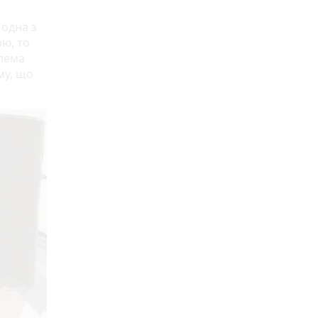
 одна з
ою, то
блема
му, що