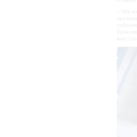
«Новою 
─ Мій ко
них вияв
побачив
була нав
вміст п