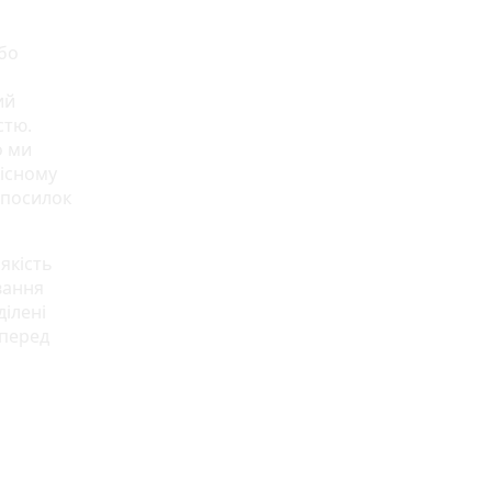
або
ий
стю.
о ми
кісному
 посилок
якість
вання
ділені
 перед