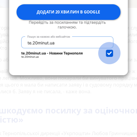
ДОДАТИ 20 ХВИЛИН В GOOGLE
Такою виявив посилку колега пані Вікторії
кторія зверталася в службу «Нової Пошти». Працівники с
кували через камери відеоспостереження та підтвердили
дійсно прибув до Києва, але на центральному складі йог
Хто це зробив, Вікторія не знає.
о аби відшкодувати вантаж їй запропонували написати з
вій Пошті» сказали, що дійсно відбулася крадіжка, але ж 
е легше. Можливо, вони покарали би винуватого працівн
я цього я мала би написати заяву і в судовому порядку 
ися б. Заяву я не писала, - каже вона.
шкодуємо посилку за оціночн
істю»
к Тернопільської дирекції «Укрпошти» Любов Гринчишин