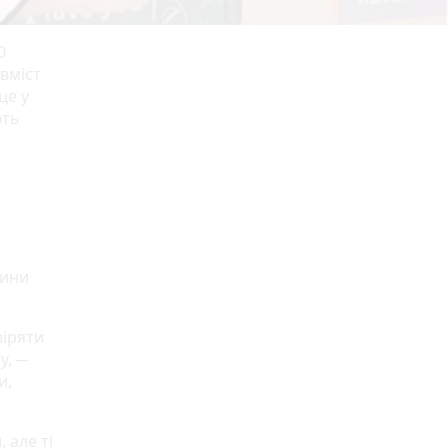
0
вміст
це у
ють
тини
віряти
у, ─
и,
 але ті