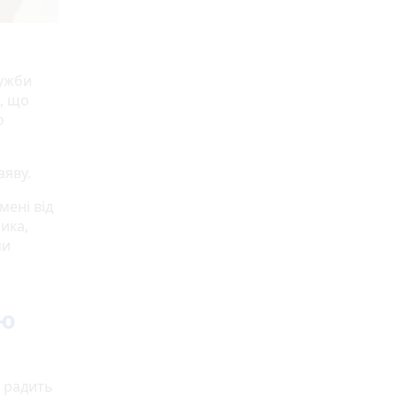
лужби
, що
о
аяву.
мені від
ика,
ми
ою
 радить