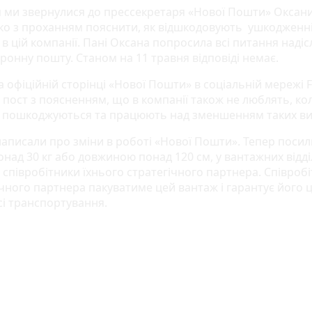
я ми звернулися до прессекретаря «Нової Пошти» Оксан
ко з проханням пояснити, як відшкодовують ушкодженн
в цій компанії. Пані Оксана попросила всі питання надіс
ронну пошту. Станом на 11 травня відповіді немає.
а офіційній сторінці «Нової Пошти» в соціальній мережі 
 пост з поясненням, що в компанії також не люблять, ко
 пошкоджуються та працюють над зменшенням таких ви
написали про зміни в роботі «Нової Пошти». Тепер посил
онад 30 кг або довжиною понад 120 см, у вантажних відд
 співробітники їхнього стратегічного партнера. Співроб
чного партнера пакуватиме цей вантаж і гарантує його ц
сі транспортування.