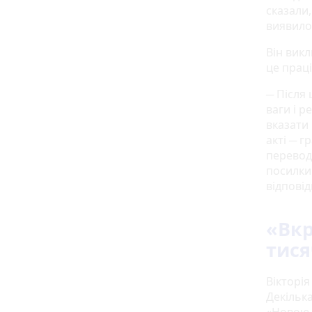
сказали
виявилос
Він вик
це прац
─ Після 
ваги і р
вказати 
акті ─ 
перевод
посилки
відповід
«Вкр
тися
Вікторія
Декілька