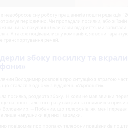
не недобросовісну роботу працівників пошти редакція "2
 отримує періодично. Чи пропадали посилки, або ж їхній 
жнім чи на пакуванні були сліди відкриття, ми запитали 
лян. А також поцікавилися у компаніях, як вони гаранту
е транспортування речей.
дерли збоку посилку та вкрали
ефони»
лянин Володимир розповів про ситуацію з втратою час
, що сталася в одному з відділень «Укрпошти».
ла посилка, роздерта збоку. Ніколи не мав звички пере
ще на пошті, але того разу відкрив та подивився причин
н Володимир. ─ Побачив, що телефонів, які мені передал
 є лише навушники від них і зарядки.
ир повідомив про пропажу телефону працівників пошти,