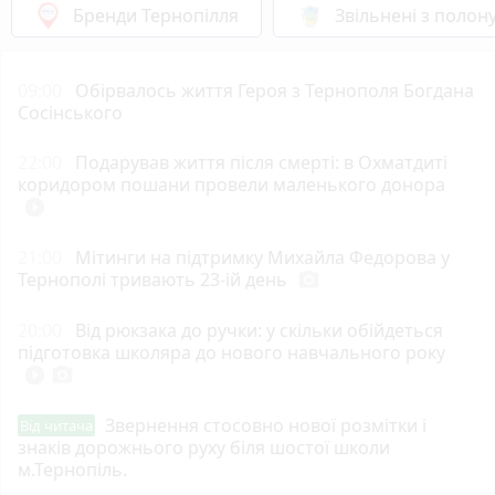
Бренди Тернопілля
Звільнені з полон
09:00
Обірвалось життя Героя з Тернополя Богдана
Сосінського
22:00
Подарував життя після смерті: в Охматдиті
коридором пошани провели маленького донора
play_circle_filled
21:00
Мітинги на підтримку Михайла Федорова у
Тернополі тривають 23-ій день
photo_camera
20:00
Від рюкзака до ручки: у скільки обійдеться
підготовка школяра до нового навчального року
play_circle_filled
photo_camera
Звернення стосовно нової розмітки і
Від читача
знаків дорожнього руху біля шостої школи
м.Тернопіль.