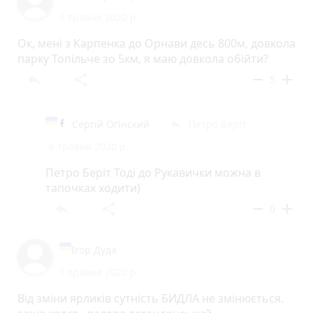
1 травня 2020 р.
Ок, мені з Карпенка до Орнави десь 800м, довкола
парку Топільче зо 5км, я маю довкола обійти?
reply
share
remove
add
5
Сергій Оґінский
Петро Беріт
reply
6 травня 2020 р.
Петро Беріт Тоді до Рукавички можна в
тапочках ходити)
reply
share
remove
add
0
Ігор Дуда
1 травня 2020 р.
Від зміни ярликів сутність БИДЛА не змінюється.