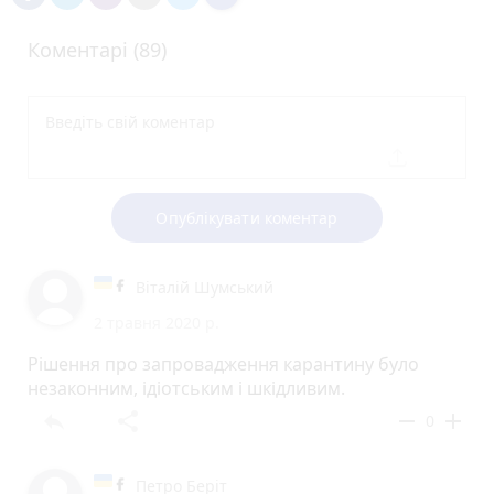
Коментарі (89)
Опублікувати коментар
Віталій Шумський
2 травня 2020 р.
Рішення про запровадження карантину було
незаконним, ідіотським і шкідливим.
reply
share
remove
add
0
Петро Беріт