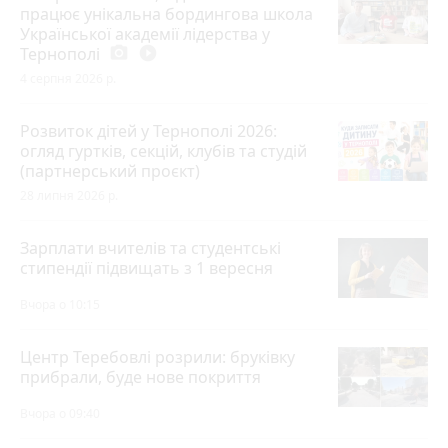
працює унікальна бордингова школа
Української академії лідерства у
Тернополі
photo_camera
play_circle_filled
4 серпня 2026 р.
Розвиток дітей у Тернополі 2026:
огляд гуртків, секцій, клубів та студій
(партнерський проєкт)
28 липня 2026 р.
Зарплати вчителів та студентські
стипендії підвищать з 1 вересня
Вчора о 10:15
Центр Теребовлі розрили: бруківку
прибрали, буде нове покриття
Вчора о 09:40