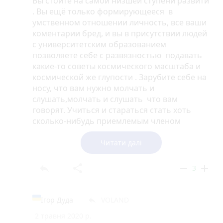
Вы стоите на самой низшей ступени развити
не забув - було (і залишилося) дурне до ступеню
. Вы ещё только формирующееся в
кретинізму - що, зрештою, помітно з його
умственном отношении личность, все ваши
дебільних коментарів.
коментарии бред, и вы в присутствии людей
с университетским образованием
позволяете себе с развязностью подавать
какие-то советы космического масштаба и
космической же глупости . Зарубите себе на
носу, что вам нужно молчать и
слушать,молчать и слушать что вам
говорят. Учиться и стараться стать хоть
сколько-нибудь приемлемым членом
общества .
Читати далі
reply
share
remove
add
3
Ігор Дуда
VOLAND
reply
2 травня 2020 р.