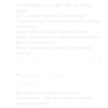
Я СУМНІВАЮСЬ, ЩО ДО ТЕБЕ - ДО БИКА
ДІЙДЕ.
АЛЕ - СОБАКА ГАВКАЄ, А КАРАВАН ІДЕ,
І СКІЛЬКИ Б ТИ, ТУПЕ ХУЙЛО, БОЛГАКОВА НЕ
ЦИТУВАЛО -
МЕНЕ ТУРБУЄ ЦЕ мікроскопічно МАЛО
ЯКЩО БЕЗГРАМОТНЕ ХУЙЛО НЕЗДАТНЕ ХОЧ
ДВА СЛОВА СКЛАСТИ -
ЙОМУ ЛИШАЄТЬСЯ ЛИШЕ ЧУЖІ ЦИТАТИ
КРАСТИ
reply
share
remove
add
-2
Volodymer
Ігор Дуда
reply
2 травня 2020 р.
Два дибіла - ігор дуда і саша крест -
запамятайте - нам не цікаві ваші висери
один про одного!