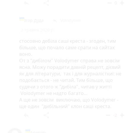
reply
share
remove
add
0
Ігор Дуда
Volodymer
reply
2 травня 2020 р.
стосовно дебіла саші креста - згоден, тим
більше, що почало саме срати на сайтах
воно.
От з "дибілом" Volodymer справа не зовсім
ясна. Можу порадити давній рецепт, дієвий
як для літератури, так і для журналісткиі: не
подобається - не читай. Тим більше, що
судячи з отого ж "дибіла", читав у житті
Volodymer не надто багато...
А ще не зовсім виключаю, що Volodymer -
ще один "дибільний" клон саші креста.
reply
share
remove
add
-2
Anonim