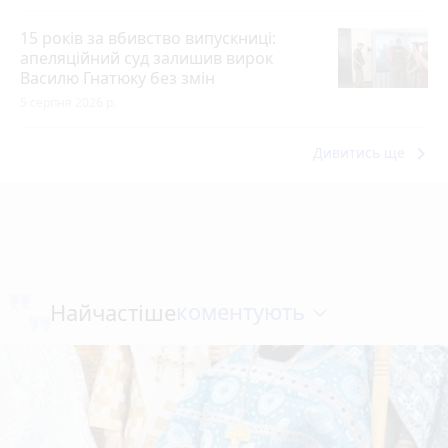
15 років за вбивство випускниці:
апеляційний суд залишив вирок
Василю Гнатюку без змін
5 серпня 2026 р.
keyboard_arrow_right
Дивитись ще
коментують
Найчастіше