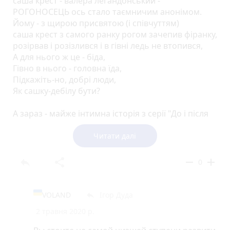
саша крест - валера легандонський -
РОГОНОСЕЦЬ ось стало таємничим анонімом.
Йому - з щирою присвятою (і співчуттям)
саша крест з самого ранку рогом зачепив фіранку,
розірвав і розізлився і в гівні ледь не втопився,
А для нього ж це - біда,
Гівно в нього - головна їда,
Підкажіть-но, добрі люди,
Як сашку-дебілу бути?
А зараз - майже інтимна історія з серії "До і після
опівночі":: закінчений дегенерат-рогоносець
саша крест-валера легандонский (чи якийсь його
Читати далі
дебільний клон) знову попреться на саму гору в
коментарях - ну, звикло ущербне ставати на
reply
share
remove
add
0
стільчик чи табуретку, коли розмовляло зі
знайомим жінками. А ще дуже сердилося (аж
його "вуши" ставали ще клапатішими), коли його
VOLAND
Ігор Дуда
reply
перша дружина взувала туфлі на високих
2 травня 2020 р.
каблуках. А на додачу - ще й не мило ноги, не
прало шкарпетки і погано чистило зуби. Ага, ледь