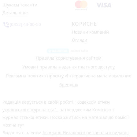
Шукаєм таланти
Детальніше
КОРИСНЕ
phone_in_talk
(0352) 43-00-50
Новини компаній
Огляди
Правила користування сайтом
Умови і правила надання платного доступу
Рекламна політика проєкту «Інтерактивна мапа локальних
брендів»
Редакція керується в своїй роботі
"Кодексом етики
українського журналіста"
, затвердженим Комісією з
журналістської етики. Поскаржитись на матеріал до Комісії
можна
тут
Видання є членом
Асоціації Незалежні регіональні видавці