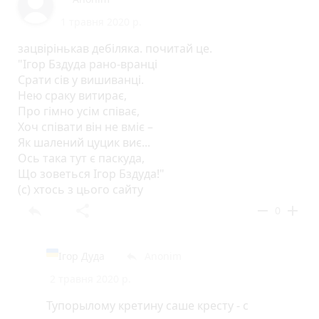
1 травня 2020 р.
зацвірінькав дебіляка. почитай це.
"Ігор Бздуда рано-вранці
Срати сів у вишиванці.
Нею сраку витирає,
Про гімно усім співає,
Хоч співати він не вміє –
Як шалений цуцик виє...
Ось така тут є паскуда,
Що зоветься Ігор Бздуда!"
(с) хтось з цього сайту
reply
share
remove
add
0
Ігор Дуда
Anonim
reply
2 травня 2020 р.
Тупорылому кретину саше кресту - с