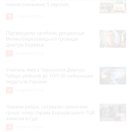
тижня (оновлено 5 серпня)
20
5 серпня 2026 р.
Підтвердили загибель уродженця
Великоберезовицької громади
Дмитра Березка
17
6 серпня 2026 р.
Учитель хімії з Тернополя Дмитро
Гайдук увійшов до ТОП-50 найкращих
педагогів України
15
5 серпня 2026 р.
Ламали ребра, катували і вимагали
гроші: чому справа Борщівського ТЦК
зависла в суді
14
5 серпня 2026 р.