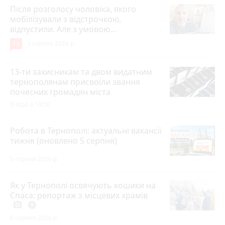
Після розголосу чоловіка, якого
мобілізували з відстрочкою,
відпустили. Але з умовою…
13
3 серпня 2026 р.
13-ти захисникам та двом видатним
тернополянам присвоїли звання
почесних громадян міста
Вчора о 10:50
Робота в Тернополі: актуальні вакансії
тижня (оновлено 5 серпня)
5 серпня 2026 р.
Як у Тернополі освячують кошики на
Спаса: репортаж з місцевих храмів
photo_camera
play_circle_filled
6 серпня 2026 р.