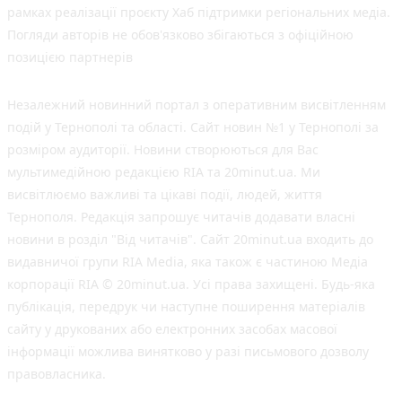
рамках реалізації проєкту Хаб підтримки регіональних медіа.
Погляди авторів не обов'язково збігаються з офіційною
позицією партнерів
Незалежний новинний портал з оперативним висвітленням
подій у Тернополі та області. Сайт новин №1 у Тернополі за
розміром аудиторії. Новини створюються для Вас
мультимедійною редакцією RIA та 20minut.ua. Ми
висвітлюємо важливі та цікаві події, людей, життя
Тернополя. Редакція запрошує читачів додавати власні
новини в розділ "Від читачів". Сайт 20minut.ua входить до
видавничої групи RIA Media, яка також є частиною Медіа
корпорації RIA © 20minut.ua. Усі права захищені. Будь-яка
публiкацiя, передрук чи наступне поширення матеріалів
сайту у друкованих або електронних засобах масової
інформації можлива винятково у разі письмового дозволу
правовласника.