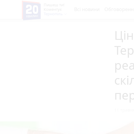
Пишеш ти!
Всі новини
Обговоренн
Коментує
Тернопіль
Цін
Тер
реа
скі
пе
11 травня