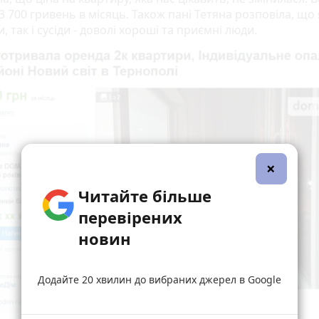
3 700 гривень в місяць. Також пані Тетяна розповіла, що 
, так і сусіди - доволі хороші та приємні люди.
×
Читайте більше
перевірених
новин
Додайте 20 хвилин до вибраних джерел в Google