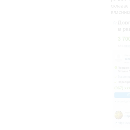
складає 
власники