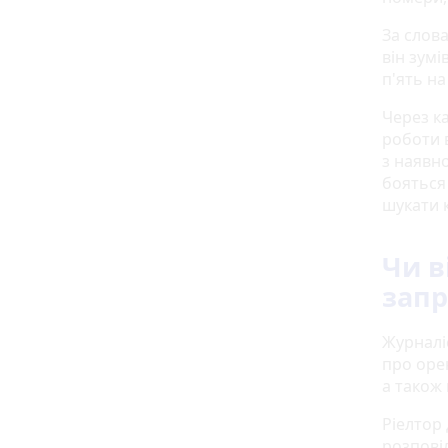
За слов
він зумі
п'ять на
Через к
роботи 
з наявн
бояться 
шукати к
Чи в
запр
Журналі
про орен
а також 
Ріелтор 
розповіл