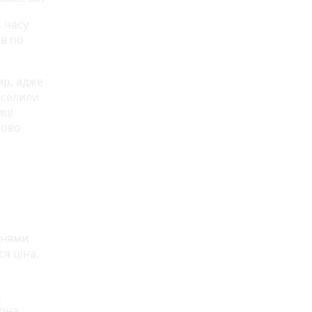
 часу
ав по
ир, адже
иселили
вці
ново
ннями
я ціна,
,
Вона