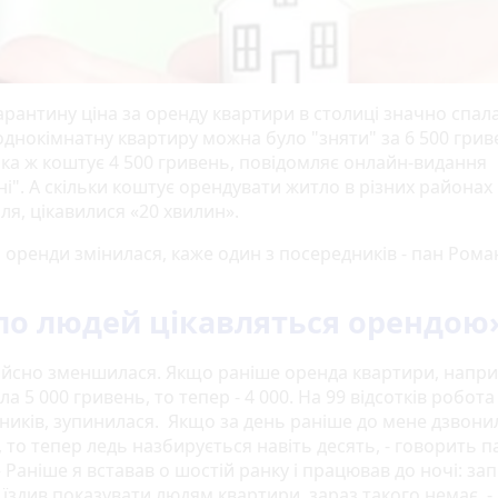
арантину ціна за оренду квартири в столиці значно спала
однокімнатну квартиру можна було "зняти" за 6 500 грив
ака ж коштує 4 500 гривень, повідомляє онлайн-видання
і". А скільки коштує орендувати житло в різних районах
ля, цікавилися «20 хвилин».
 оренди змінилася, каже один з посередників - пан Рома
о людей цікавляться орендою
дійсно зменшилася. Якщо раніше оренда квартири, напри
а 5 000 гривень, то тепер - 4 000. На 99 відсотків робота 
ників, зупинилася. Якщо за день раніше до мене дзвони
 то тепер ледь назбирується навіть десять, - говорить п
 Раніше я вставав о шостій ранку і працював до ночі: за
їздив показувати людям квартири, зараз такого немає, - 