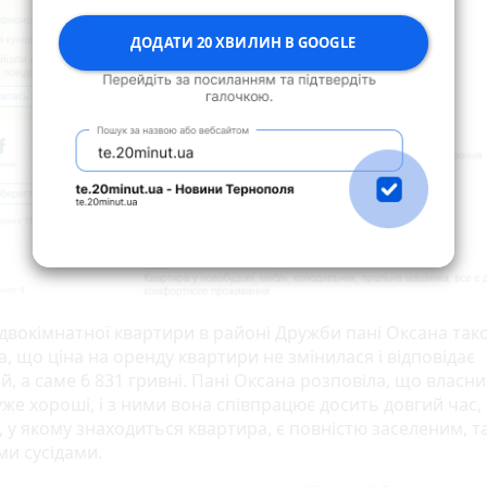
ДОДАТИ 20 ХВИЛИН В GOOGLE
 двокімнатної квартири в районі Дружби пані Оксана так
а, що ціна на оренду квартири не змінилася і відповідає
й, а саме 6 831 гривні. Пані Оксана розповіла, що власн
же хороші, і з ними вона співпрацює досить довгий час,
 у якому знаходиться квартира, є повністю заселеним, та
и сусідами.