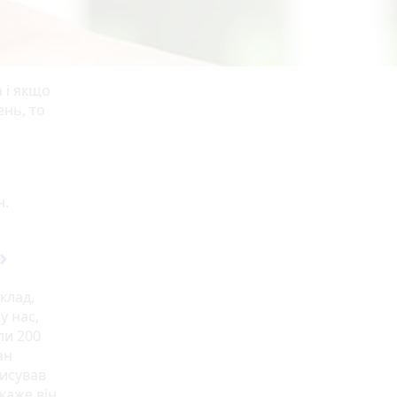
 і якщо
ень, то
н.
»
клад,
у нас,
ли 200
ан
писував
каже він