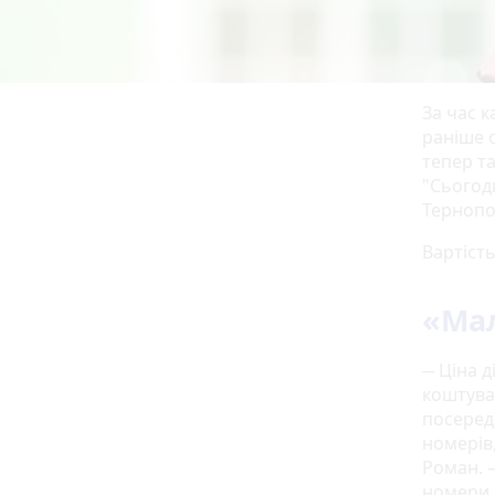
За час к
раніше 
тепер т
"Сьогодн
Тернопо
Вартість
«Мал
─ Ціна 
коштувал
посеред
номерів,
Роман. –
номери, 