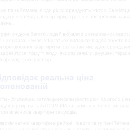
ами пана Романа, люди рідко орендують житло. За місяць
в здати в оренду дві квартири, а раніше посередник здав
 день.
арантин дуже багато людей виїхали з орендованих кварт
в них наразі немає. У багатьох випадках людей просто в
ої орендованої квартири через карантин, адже орендода
заразитися, тому ті люди, яких виселили, змушені термі
вартиру, каже ріелтор.
ідповідає реальна ціна
опонованій
сти «20 хвилин» зателефонували ріелторам за оголоше
ду квартир на сайті DOM.RIA та запитали, чи не змінилас
про власників квартири та сусідів.
двокімнатної квартири в районі Нового світу пані Тетяна
а, що ціна на квартиру, яка нас цікавить, не змінилася. 