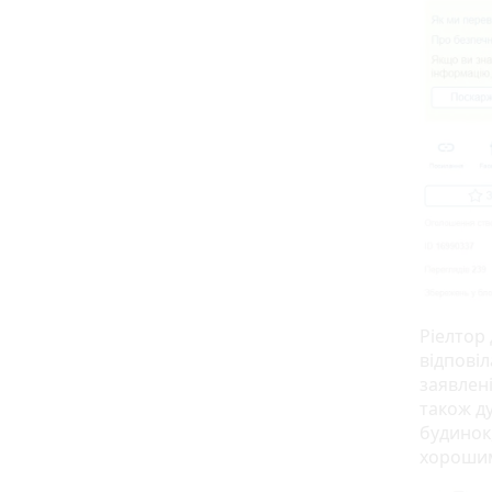
Ріелтор
відповіл
заявлені
також ду
будинок,
хорошим