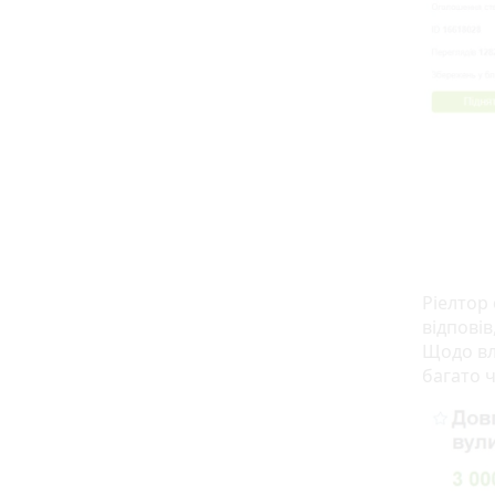
Ріелтор
відповів
Щодо вл
багато ч