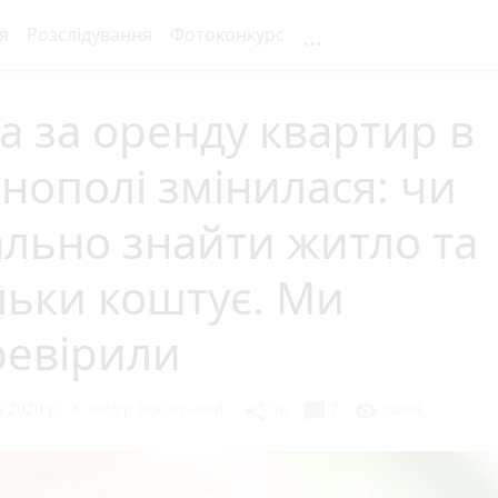
...
я
Розслідування
Фотоконкурс
а за оренду квартир в
нополі змінилася: чи
льно знайти житло та
льки коштує. Ми
ревірили
 2020 р.
Федір Восінський
chat_bubble
share
visibility
16
7
10859