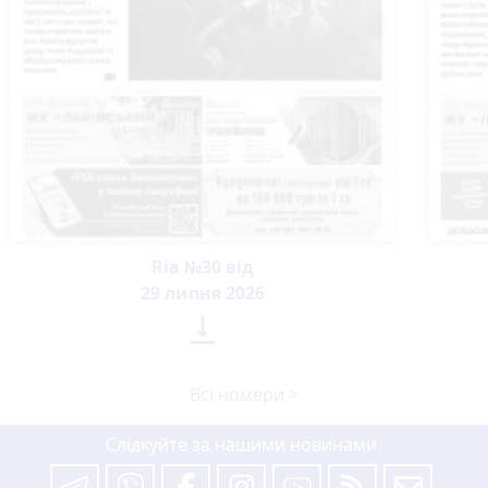
Ria №30 від
29 липня 2026

Всі номери >
Слідкуйте за нашими новинами