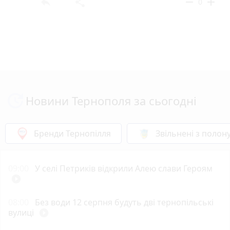
reply
share
remove
add
0
Новини Тернополя за сьогодні
Бренди Тернопілля
Звільнені з полон
09:00
У селі Петриків відкрили Алею слави Героям
play_circle_filled
08:00
Без води 12 серпня будуть дві тернопільські
вулиці
play_circle_filled