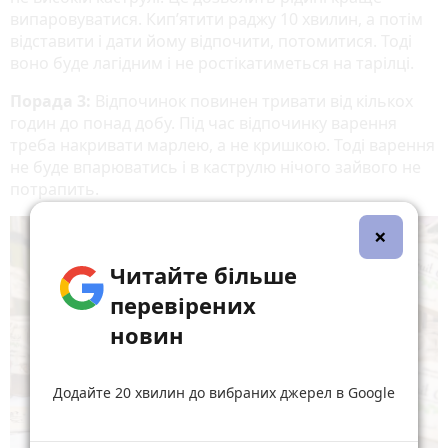
випаровуватися. Кип’ятити раджу 10 хвилин, а потім
відставити і дати йому відпочити, потомитися. Тоді
воно буде лагідним і не ростікатиметься на тарілці.
Порада 3:
Відпочинок повинен тривати від кількох
годин до понад добу. Під час відпочинку варення
треба накривати марлею, а не кришкою. Тоді варення
не буде впарюватись і в каструлю нічого зайвого не
потрапить.
×
Читайте більше
перевірених
новин
Додайте 20 хвилин до вибраних джерел в Google