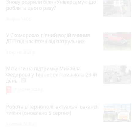
Знову розрили біля «Універсаму»: що
роблять цього разу?
Вчора о 14:04
У Скоморохах п'яний водій вчинив
ДТП під час втечі від патрульних
8 серпня 2026 р.
Мітинги на підтримку Михайла
Федорова у Тернополі тривають 23-ій
день
photo_camera
7
7 серпня 2026 р.
Робота в Тернополі: актуальні вакансії
тижня (оновлено 5 серпня)
5 серпня 2026 р.