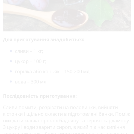
Для приготування знадобиться:
сливи – 1 кг;
цукор – 100 г;
горілка або коньяк – 150-200 мл;
вода – 300 мл.
Послідовність приготування:
Сливи помити, розрізати на половинки, вийняти
кісточки і щільно скласти в підготовлені банки. Поміж
них дати кілька зірочок бадьяну та зернят кардамону.
З цукру і води зварити сироп, в який під час кипіння
додати алкоголь. Коли сироп прокипів, час заливати