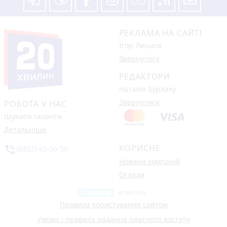
РЕКЛАМА НА САЙТІ
Ігор Леськів
Звернутися
РЕДАКТОРИ
Наталія Бурлаку
Звернутися
РОБОТА У НАС
Шукаєм таланти
Детальніше
КОРИСНЕ
phone_in_talk
(0352) 43-00-50
Новини компаній
Огляди
Правила користування сайтом
Умови і правила надання платного доступу