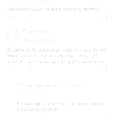
Ольга Навроцька, рецепти просто супер❤️😍
reply
share
remove
add
0
David Starr
18 вересня 2022 р.
Від варення більше шкоди: мало того, що багато
цукру так ще й термічна обробка знищує усі
вітаміни. Тому краще фрукти просто морозити.
reply
share
remove
add
0
Stepan Komarnitskiy
David Starr
reply
18 вересня 2022 р.
Від смартфону також багато шкоди, так що
його тепер викинути?