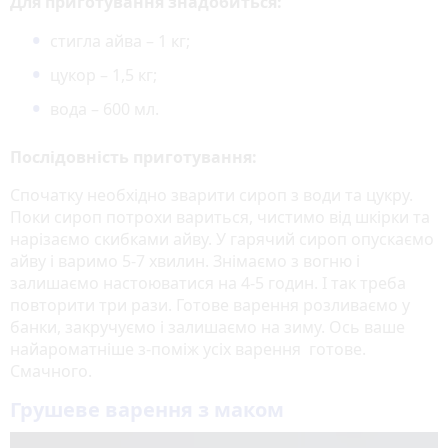
Для приготування знадобиться:
стигла айва – 1 кг;
цукор – 1,5 кг;
вода – 600 мл.
Послідовність приготування:
Спочатку необхідно зварити сироп з води та цукру.
Поки сироп потрохи вариться, чистимо від шкірки та
нарізаємо скибками айву. У гарячий сироп опускаємо
айву і варимо 5-7 хвилин. Знімаємо з вогню і
залишаємо настоюватися на 4-5 годин. І так треба
повторити три рази. Готове варення розливаємо у
банки, закручуємо і залишаємо на зиму. Ось ваше
найароматніше з-поміж усіх варення готове.
Смачного.
Грушеве варення з маком