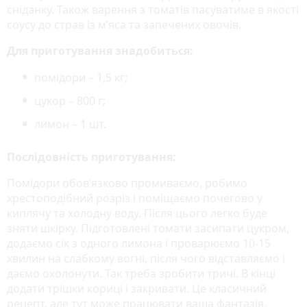
сніданку. Також варення з томатів пасуватиме в якості
соусу до страв із м’яса та запечених овочів.
Для приготування знадобиться:
помідори – 1,5 кг;
цукор – 800 г;
лимон – 1 шт.
Послідовність приготування:
Помідори обов’язково промиваємо, робимо
хрестоподібний розріз і поміщаємо почегово у
киплячу та холодну воду. Після цього легко буде
зняти шкірку. Підготовлені томати засипати цукром,
додаємо сік з одного лимона і проварюємо 10-15
хвилин на слабкому вогні, після чого відставляємо і
даємо охолонути. Так треба зробити тричі. В кінці
додати трішки кориці і закривати. Це класичний
рецепт, але тут може працювати ваша фантазія.