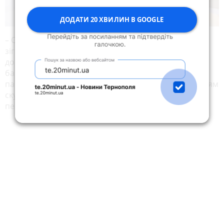
ДОДАТИ 20 ХВИЛИН В GOOGLE
– Обіцяють, що зима буде холодна, а ніщо так не
зігріє вас як гарячий чай чи кава зі смачним
домашнім варенням. А якщо ви зробите занадто
багато і не знатимете, куди дівати, то завжди
пам’ятайте про наших захисників, які із задоволенням
скуштують його. Повірте, варення теж доречне на
передовій, – запевняє пані Ольга.