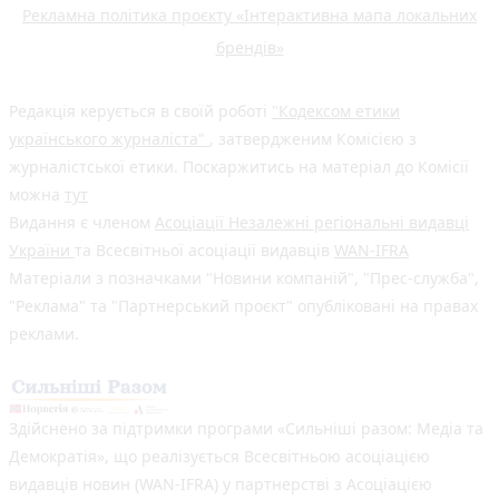
Рекламна політика проєкту «Інтерактивна мапа локальних
брендів»
Редакція керується в своїй роботі
"Кодексом етики
українського журналіста"
, затвердженим Комісією з
журналістської етики. Поскаржитись на матеріал до Комісії
можна
тут
Видання є членом
Асоціації Незалежні регіональні видавці
України
та Всесвітньої асоціації видавців
WAN-IFRA
Матеріали з позначками "Новини компаній", "Прес-служба",
"Реклама" та "Партнерський проєкт" опубліковані на правах
реклами.
Здійснено за підтримки програми «Сильніші разом: Медіа та
Демократія», що реалізується Всесвітньою асоціацією
видавців новин (WAN-IFRA) у партнерстві з Асоціацією