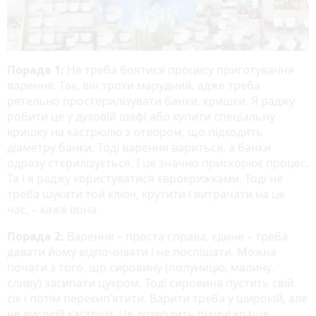
Порада 1:
Не треба боятися процесу приготування
варення. Так, він трохи марудний, адже треба
ретельно простерилізувати банки, кришки. Я раджу
робити це у духовій шафі або купити спеціальну
кришку на кастрюлю з отвором, що підходить
діаметру банки. Тоді варення вариться, а банки
одразу стерилізується. І це значно прискорює процес.
Та і я раджу користуватися єврокрижками. Тоді не
треба шукати той ключ, крутити і витрачати на це
час, – каже вона.
Порада 2:
Варення – проста справа, єдине – треба
давати йому відпочивати і не поспішати. Можна
почати з того, що сировину (полуницю, малину,
сливу) засипати цукром. Тоді сировина пустить свій
сік і потім перекип’ятити. Варити треба у широкій, але
не високій каструлі. Це дозволить рідині краще