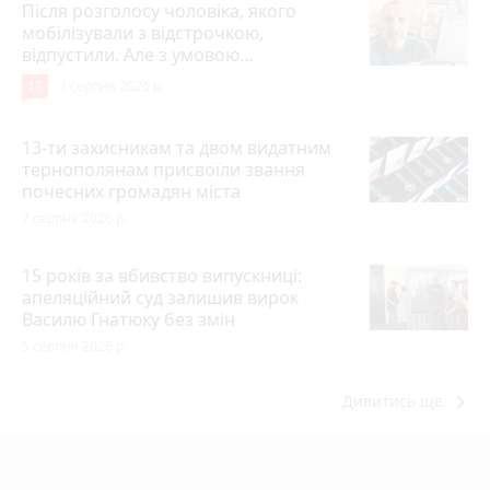
Після розголосу чоловіка, якого
мобілізували з відстрочкою,
відпустили. Але з умовою…
17
3 серпня 2026 р.
13-ти захисникам та двом видатним
тернополянам присвоїли звання
почесних громадян міста
7 серпня 2026 р.
15 років за вбивство випускниці:
апеляційний суд залишив вирок
Василю Гнатюку без змін
5 серпня 2026 р.
keyboard_arrow_right
Дивитись ще