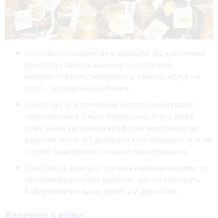
Сьогодні господині вже відійшли від класичних
рецептів і замість малини чи полуниці
використовують помідори, а замість яблук чи
груш – молоденькі кабачки.
Серед тих, хто полюбляє експериментувати і
тернополянка Ольга Навроцька. П’ять років
тому жінка заснувала крафтове виробництво
варення «Fruit Art домашня консервація», тож не
з чуток знає про всі нюанси приготування.
Пані Ольга ділиться п’ятьма найсмачнішими та
легкими рецептами варення, що не залишать
байдужими не лише дітей, а й дорослих.
Варення з айви