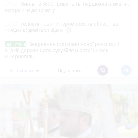
21:00
Виплата 5000 гривень на першокласника: як
оформити допомогу
20:00
Головні новини Тернополя та області за
тиждень: дивіться відео
play_circle_filled
Звернення стосовно нової розмітки і
Від читача
знаків дорожнього руху біля шостої школи
м.Тернопіль.
Всі новини
Підпишись