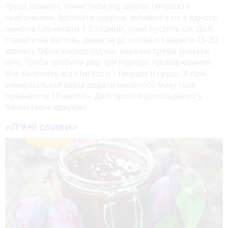
Груші помити, почистити від шкірки і порізати
скибочками. Засипати цукром, вичавити сік з одного
лимона і почекати 1-2 години, поки пустять сік. Далі
ставити на вогонь, довести до кипіння і варити 15-20
хвилин. Обов’язково під час варіння треба знімати
піну. Треба зробити два-три підходи проварювання.
Все залежить від стиглості і твердості груші. А при
завершальній варці додати меленого маку і ще
проварити 10 хвилин. Далі просто розкладаємо у
банки і консервуємо.
«П‘яні сливи»