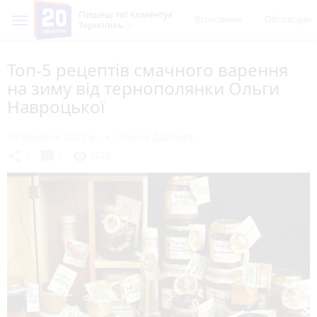
Пишеш ти! Коментує
Всі новини
Обговорен
Тернопіль
Топ-5 рецептів смачного варення
на зиму від тернополянки Ольги
Навроцької
18 вересня 2022 р.
Поліна Дайнега
chat_bubble
share
visibility
9
3
2225