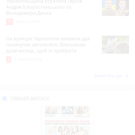
Тернопільщина втратила Героїв
Андрія Іскоростенського та
Володимира Дичка
10
Вчора о 09:00
На вулицях Тернополя виявили два
покинутих автомобілі. Власникам
дали місяць, щоб їх прибрати
9
7 серпня 2026 р.
keyboard_arrow_right
Дивитись ще
СВІЖИЙ ВИПУСК