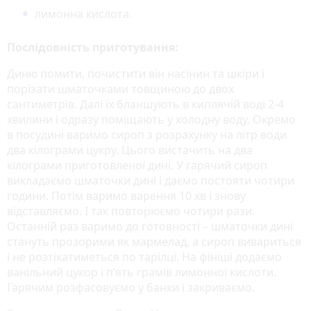
лимонна кислота.
Послідовність приготування:
Диню помити, почистити він насінин та шкіри і
порізати шматочками товщиною до двох
сантиметрів. Далі їх бланшують в киплячій воді 2-4
хвилини і одразу поміщають у холодну воду. Окремо
в посудині варимо сироп з розрахунку на літр води
два кілограми цукру. Цього вистачить на два
кілограми приготовленої дині. У гарячий сироп
викладаємо шматочки дині і даємо постояти чотири
години. Потім варимо варення 10 хв і знову
відставляємо. І так повторюємо чотири рази.
Останній раз варимо до готовності – шматочки дині
стануть прозорими як мармелад, а сироп вивариться
і не розтікатиметься по тарілці. На фініші додаємо
ванільний цукор і п’ять грамів лимонної кислоти.
Гарячим розфасовуємо у банки і закриваємо.