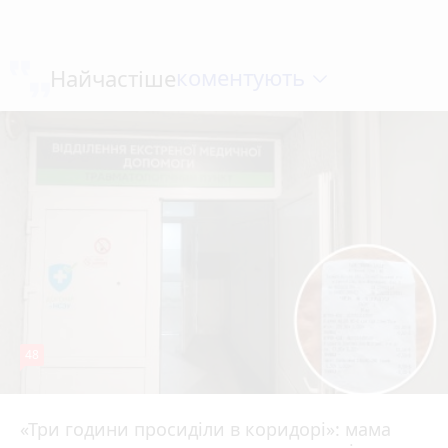
коментують
Найчастіше
48
«Три години просиділи в коридорі»: мама
8 серпня 2026 р.