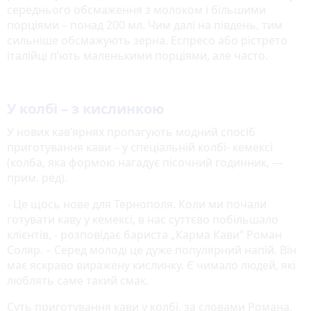
середнього обсмаження з молоком і більшими
порціями – понад 200 мл. Чим далі на південь, тим
сильніше обсмажують зерна. Еспресо або рістрето
італійці п’ють маленькими порціями, але часто.
У колбі – з кислинкою
У нових кав’ярнях пропагують модний спосіб
приготування кави – у спеціальній колбі- кемексі
(колба, яка формою нагадує пісочний годинник, —
прим. ред).
- Це щось нове для Тернополя. Коли ми почали
готувати каву у кемексі, в нас суттєво побільшало
клієнтів, - розповідає бариста „Карма Кави” Роман
Соляр. – Серед молоді це дуже популярний напій. Він
має яскраво виражену кислинку. Є чимало людей, які
люблять саме такий смак.
Суть приготування кави у колбі, за словами Романа,