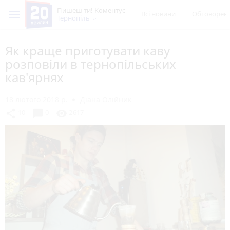
Пишеш ти! Коментує
Всі новини
Обговорен
Тернопіль
Як краще приготувати каву
розповіли в тернопільських
кав'ярнях
18 лютого 2018 р.
Діана Олійник
chat_bubble
share
visibility
10
0
2617