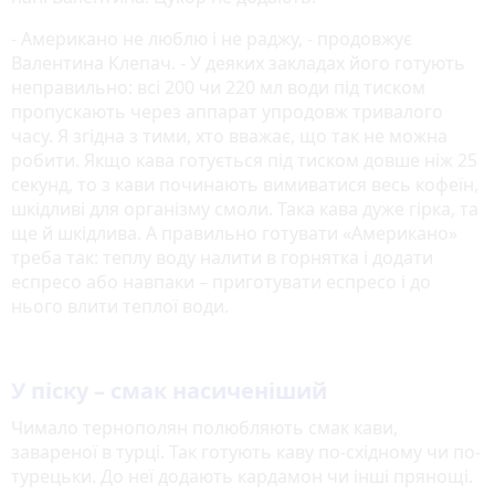
- Американо не люблю і не раджу, - продовжує
Валентина Клепач. - У деяких закладах його готують
неправильно: всі 200 чи 220 мл води під тиском
пропускають через аппарат упродовж тривалого
часу. Я згідна з тими, хто вважає, що так не можна
робити. Якщо кава готується під тиском довше ніж 25
секунд, то з кави починають вимиватися весь кофеїн,
шкідливі для організму смоли. Така кава дуже гірка, та
ще й шкідлива. А правильно готувати «Американо»
треба так: теплу воду налити в горнятка і додати
еспресо або навпаки – приготувати еспресо і до
нього влити теплої води.
У піску – смак насиченіший
Чимало тернополян полюбляють смак кави,
завареної в турці. Так готують каву по-східному чи по-
турецьки. До неї додають кардамон чи інші прянощі.