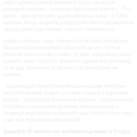
каву грубого помолу варити в турці – це зіпсує
кінцевий продукт, - зазначає Валентина Клепач. - По-
друге – від сорту кави, адже найкраща кава – з 100%
арабіки. Якщо додають робусту або вона переважає в
суміші, кава буде гіркою, чорною і несмачною.
І найголовніше - кава повинна бути свіжозмеленою.
Як каже бариста кав’ярні «Золотий дукат» Тетяна
Ліщина, мелена кава «живе» 15 днів, тому якщо люди
купують каву і просять змолоти одразу всю упаковку,
то за два тижні вже ні аромату, ні смаку вона не
матиме.
- Загалом для приготування смачної кави потрібен
якісний кавовий апарат, а також людина з хорошою
аурою, - підсумовує Валентина Клепач. - Готувати каву
потрібно з хорошими думками. Адже недарма є
традиція ворожити на кавовій гущі. Коли готуєте каву,
у вас має бути хороший настрій.
Додайте 20 хвилин до вибраних джерел у
Google