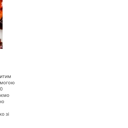
ритим
омогою
50
аємо
но
о зі