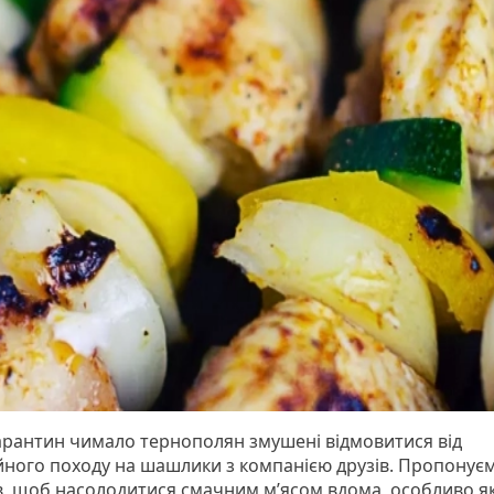
арантин чимало тернополян змушені відмовитися від
йного походу на шашлики з компанією друзів. Пропонуєм
в, щоб насолодитися смачним м’ясом вдома, особливо я