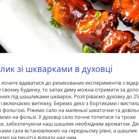
ик зі шкварками в духовці
 хочете вдаватися до ризикованих експериментів з відк
у своєму будинку, то запах диму можна отримати за доп
них під шашликами шкварок. Розігріваємо духовку до 2
в і включаємо витяжку. Беремо деко з бортиками і вистил
о фольгою. Ріжемо сало на маленькі шматочки та довіль
ємо на фользі. У духовці сало почне топитися та трохи
ти, забезпечуючи наш шашлик необхідним ароматом. Дек
ами сала встановлюємо на середньому рівні, а шашлик
ємо на решітці відразу над ним.