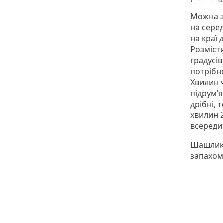
Можна з
на сере
на краї 
Розміст
градусів
потрібно
Хвилин 
підрум’я
дрібні, 
хвилин 
всередин
Шашлики
запахом