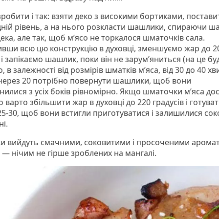
робити і так: взяти деко з високими бортиками, постави
дній рівень, а на нього розкласти шашлики, спираючи 
дека, але так, щоб м’ясо не торкалося шматочків сала.
ивши всю цю конструкцію в духовці, зменшуємо жар до 2
 і запікаємо шашлик, поки він не зарум’яниться (на це бу
, в залежності від розмірів шматків м’яса, від 30 до 40 хв
через 20 потрібно повернути шашлики, щоб вони
нилися з усіх боків рівномірно. Якщо шматочки м’яса до
то варто збільшити жар в духовці до 220 градусів і готуват
25-30, щоб вони встигли приготуватися і залишилися со
і.
 вийдуть смачними, соковитими і просоченими арома
 — нічим не гірше зроблених на мангалі.