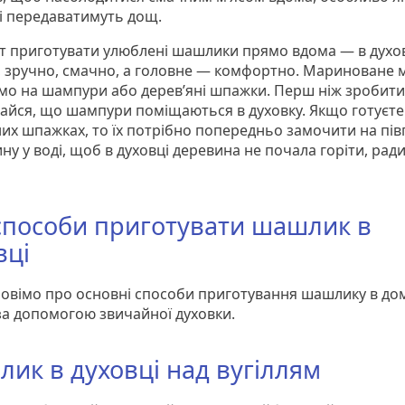
і передаватимуть дощ.
нт приготувати улюблені шашлики прямо вдома — в духов
 зручно, смачно, а головне — комфортно. Мариноване м
мо на шампури або дерев’яні шпажки. Перш ніж зробити
айся, що шампури поміщаються в духовку. Якщо готуєте
них шпажках, то їх потрібно попередньо замочити на пі
ну у воді, щоб в духовці деревина не почала горіти, рад
способи приготувати шашлик в
вці
овімо про основні способи приготування шашлику в до
за допомогою звичайної духовки.
ик в духовці над вугіллям