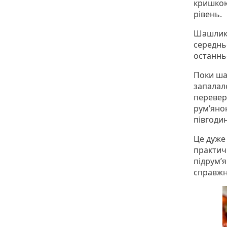
кришкою,
рівень.
Шашлики
середньо
останнь
Поки ша
запалало
перевер
рум’яною
півгоди
Це дуже
практичн
підрум’я
справжн