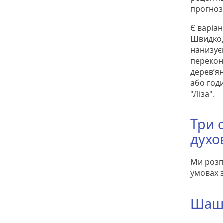
прогноз
Є варіа
Швидко,
нанизує
перекон
дерев’я
або годи
"Ліза".
Три 
духо
Ми розп
умовах 
Шашл