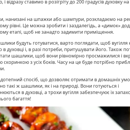
 і відразу ставимо в розігріту до 200 градусів духовку н
, нанизані на шпажки або шампури, розкладаємо на реш
му рівні. Це можна зробити і заздалегідь, а «димок» до
ому етапі, щоб не занадто задимити приміщення.
шлики будуть готуватися, варто поглядати, щоб вугілля 
 в духовці і, в разі потреби, притушувати його. Також п
тати шашлики, щоб вони рівномірно просмажилися і вк
 скоринкою з усіх боків. Часу на це буде потрібно приб
ни.
 дотепний спосіб, що дозволяє отримати в домашніх ум
о такі ж шашлики, як і на природі. Вони готуються і
нюються в духовці, а трохи вугілля забезпечуює їх запах
ього багаття!