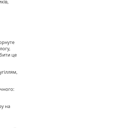
ків,
горнуте
логу,
обити це
угіллям,
чного:
ру на