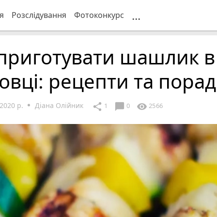
...
я
Розслідування
Фотоконкурс
 приготувати шашлик в
овці: рецепти та пора
2020 р.
Діана Олійник
chat_bubble
share
visibility
1
0
2566