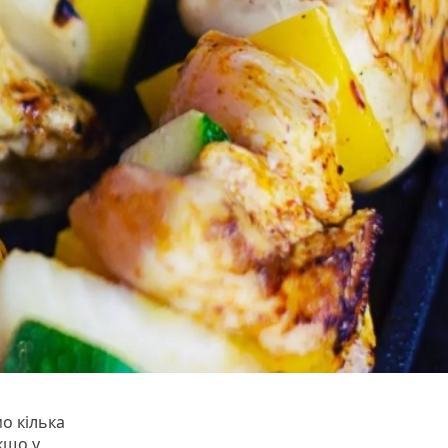
о кілька
кщо у