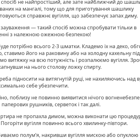
спосіб не найпростіший, але зате найближчий до шашли
ваних на мангалі, тому що для приготування шашлику
товуються справжнє вугілля, що забезпечує запах диму.
 зауваження — такий спосіб можна спробувати тільки в
нні з належною ожежною безпекою!
уде потрібно всього 2-3 шматки. Кладемо їх на деко, об
, ставимо його на раковину або на холодну кахельну під
мо витяжку на всю потужність і розпалюємо вугілля. Зр
капнувши на нього столову ложку спирту.
реба підносити на витягнутій руці, не нахиляючись над в
симально себе убезпечити.
айно, поблизу не повинно виявитися нічого вогненебезпе
 паперових рушників, серветок і так далі.
ртира не пропахла димом, можна виконати цю процеду
 Погоріти вугілля повинно всього хвилинку-півтори.
биваємо полум’я, накривши вугілля мискою або опуклою