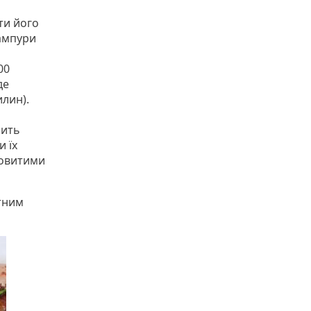
ти його
шампури
00
де
илин).
сить
и їх
ковитими
тним