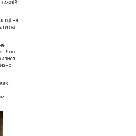
а нижній
ітці на
дати на
не
отрібно
рилися
лизно
овах
ом