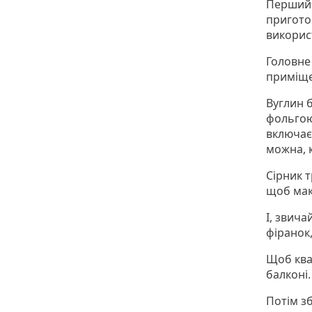
Перший 
пригото
викорис
Головне
приміще
Вуглин б
фольгою
включає
можна, 
Сірник т
щоб мак
І, звич
фіранок,
Щоб ква
балконі.
Потім з