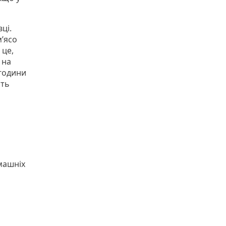
ці.
’ясо
 це,
 на
вгодини
ить
машніх