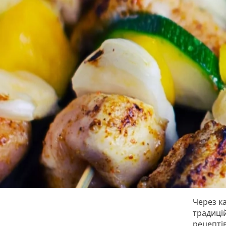
Через к
традиці
рецепті