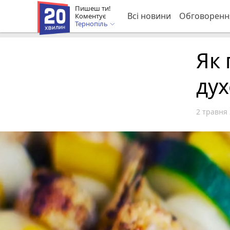
Пишеш ти!
Всі новини
Обговоренн
Коментує
Тернопіль
Як
дух
2 травня 