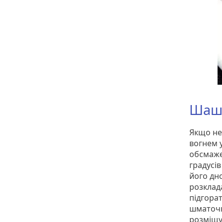
Шашл
Якщо не
вогнем 
обсмаже
градусі
його дн
розклада
підгора
шматочк
розміщу