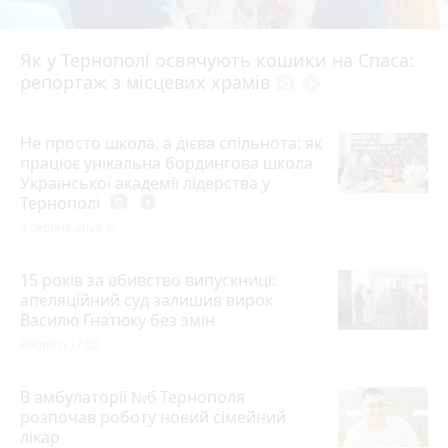
Як у Тернополі освячують кошики на Спаса:
репортаж з місцевих храмів
photo_camera
play_circle_filled
Не просто школа, а дієва спільнота: як
працює унікальна бордингова школа
Української академії лідерства у
Тернополі
photo_camera
play_circle_filled
4 серпня 2026 р.
15 років за вбивство випускниці:
апеляційний суд залишив вирок
Василю Гнатюку без змін
Вчора о 17:07
В амбулаторії №6 Тернополя
розпочав роботу новий сімейний
лікар