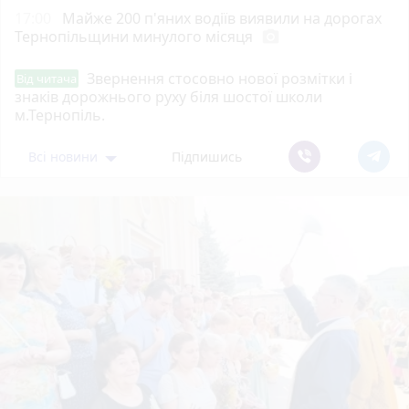
17:00
Майже 200 п'яних водіїв виявили на дорогах
Тернопільщини минулого місяця
photo_camera
Звернення стосовно нової розмітки і
Від читача
знаків дорожнього руху біля шостої школи
м.Тернопіль.
Всі новини
Підпишись