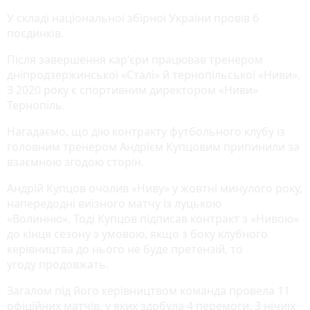
У складі національної збірної України провів 6
поєдинків.
Після завершення кар'єри працював тренером
дніпродзержинської «Сталі» й тернопільської «Ниви».
З 2020 року є спортивним директором «Ниви»
Тернопіль.
Нагадаємо, що дію контракту футбольного клубу із
головним тренером Андрієм Купцовим припинили за
взаємною згодою сторін.
Андрій Купцов очолив «Ниву» у жовтні минулого року,
напередодні виїзного матчу із луцькою
«Волинню». Тоді Купцов підписав контракт з «Нивою»
до кінця сезону з умовою, якщо з боку клубного
керівництва до нього не буде претензій, то
угоду продовжать.
Загалом під його керівництвом команда провела 11
офіційних матчів, у яких здобула 4 перемоги, 3 нічиїх