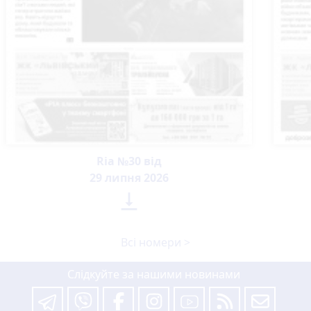
Ria №30 від
29 липня 2026

Всі номери >
Слідкуйте за нашими новинами