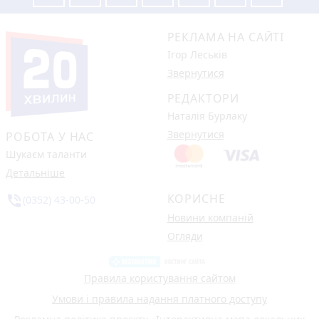
РЕКЛАМА НА САЙТІ
Ігор Леськів
Звернутися
РЕДАКТОРИ
Наталія Бурлаку
Звернутися
РОБОТА У НАС
Шукаєм таланти
Детальніше
КОРИСНЕ
phone_in_talk
(0352) 43-00-50
Новини компаній
Огляди
Правила користування сайтом
Умови і правила надання платного доступу