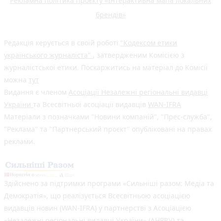
Рекламна політика проєкту «Інтерактивна мапа локальних
брендів»
Редакція керується в своїй роботі
"Кодексом етики
українського журналіста"
, затвердженим Комісією з
журналістської етики. Поскаржитись на матеріал до Комісії
можна
тут
Видання є членом
Асоціації Незалежні регіональні видавці
України
та Всесвітньої асоціації видавців
WAN-IFRA
Матеріали з позначками "Новини компаній", "Прес-служба",
"Реклама" та "Партнерський проєкт" опубліковані на правах
реклами.
Здійснено за підтримки програми «Сильніші разом: Медіа та
Демократія», що реалізується Всесвітньою асоціацією
видавців новин (WAN-IFRA) у партнерстві з Асоціацією
«Незалежні регіональні видавці України» (АНРВУ) та