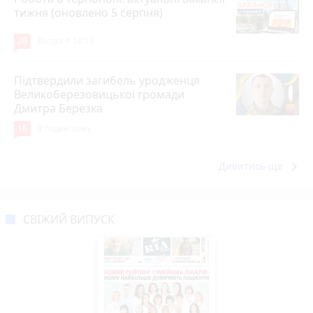
тижня (оновлено 5 серпня)
20
Вчора о 14:13
Підтвердили загибель уродженця
Великоберезовицької громади
Дмитра Березка
16
9 годин тому
keyboard_arrow_right
Дивитись ще
СВІЖИЙ ВИПУСК