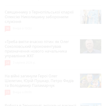
Священнику з Тернопільської єпархії
Олексію Николишину заборонили
служіння
36
Вчора о 10:53
«Треба вміти вчасно піти»: як Олег
Соколовський прокоментував
призначення нового начальника
управління ЖКГ
24
3 серпня 2026 р.
На війні загинули Герої Олег
Шелетин, Юрій Пушкар, Петро Федів
та Володимир Паламарчук
23
Вчора о 09:00
Робота в Тернополі: актуальні вакансії