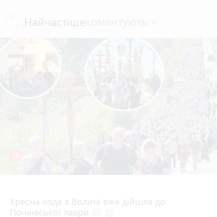
коментують
Найчастіше
78
4 серпня 2026 р.
Хресна хода з Волині вже дійшла до
Почаївської лаври
photo_camera
play_circle_filled