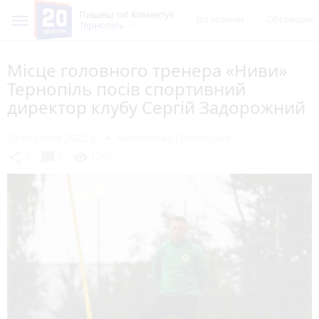
Пишеш ти! Коментує
Всі новини
Обговорен
Тернопіль
Місце головного тренера «Ниви»
Тернопіль посів спортивний
директор клубу Сергій Задорожний
15 вересня 2022 р.
Мирослава Плотніцька
chat_bubble
share
visibility
0
0
1262