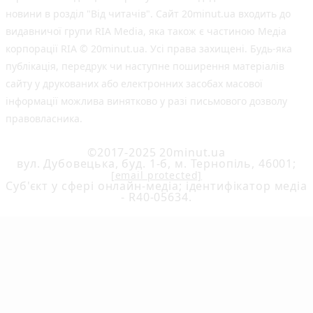
новини в розділ "Від читачів". Сайт 20minut.ua входить до
видавничої групи RIA Media, яка також є частиною Медіа
корпорації RIA © 20minut.ua. Усі права захищені. Будь-яка
публiкацiя, передрук чи наступне поширення матеріалів
сайту у друкованих або електронних засобах масової
інформації можлива винятково у разі письмового дозволу
правовласника.
©2017-2025 20minut.ua
вул. Дубовецька, буд. 1-б, м. Тернопіль, 46001;
[email protected]
Cуб'єкт у сфері онлайн-медіа; ідентифікатор медіа
- R40-05634.