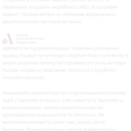
Норвезькою асоціацією медіабізнесу (MBL) за підтримки
Норвегії. Погляди авторів не обов’язково відображають
офіційну позицію партнерів програми.
Здійснено за підтримки Асоціації “Незалежні регіональні
видавці України” та Foreningen Ukrainian Media Fund Nordic в
рамках реалізації проєкту Хаб підтримки регіональних медіа.
Погляди авторів не обов'язково збігаються з офіційною
позицією партнерів
Незалежний новинний портал з оперативним висвітленням
подій у Тернополі та області. Сайт новин №1 у Тернополі за
розміром аудиторії. Новини створюються для Вас
мультимедійною редакцією RIA та 20minut.ua. Ми
висвітлюємо важливі та цікаві події, людей, життя
Тернополя. Редакція запрошує читачів додавати власні