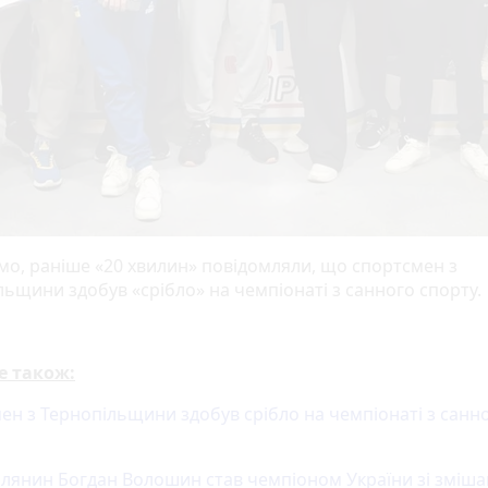
мо, раніше «20 хвилин» повідомляли, що спортсмен з
льщини здобув «срібло» на чемпіонаті з санного спорту.
е також:
ен з Тернопільщини здобув срібло на чемпіонаті з санн
лянин Богдан Волошин став чемпіоном України зі зміша