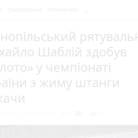
...
я
Розслідування
Фотоконкурс
рнопільський рятуваль
хайло Шаблій здобув
лото» у чемпіонаті
аїни з жиму штанги
жачи
 2024 р.
Діана Олійник
chat_bubble
share
visibility
0
0
183