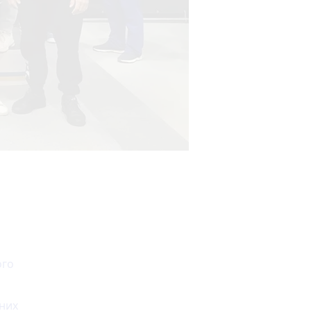
ого
них