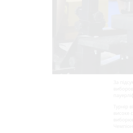
За підс
виборов
пауерлі
Турнір в
високе 
виборюв
Чемпіон