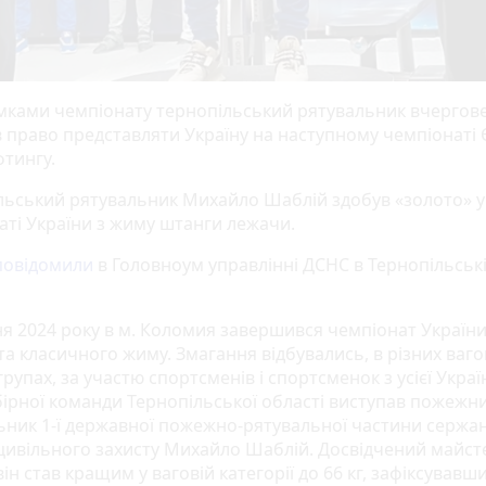
умками чемпіонату тернопільський рятувальник вчергов
 право представляти Україну на наступному чемпіонаті 
фтингу.
льський рятувальник Михайло Шаблій здобув «золото» у
аті України з жиму штанги лежачи.
повідомили
в Головноум управлінні ДСНС в Тернопільськ
ня 2024 року в м. Коломия завершився чемпіонат Україн
а класичного жиму. Змагання відбувались, в різних ваго
групах, за участю спортсменів і спортсменок з усієї Украї
збірної команди Тернопільської області виступав пожежн
ьник 1-ї державної пожежно-рятувальної частини сержа
цивільного захисту Михайло Шаблій. Досвідчений майст
він став кращим у ваговій категорії до 66 кг, зафіксувавш