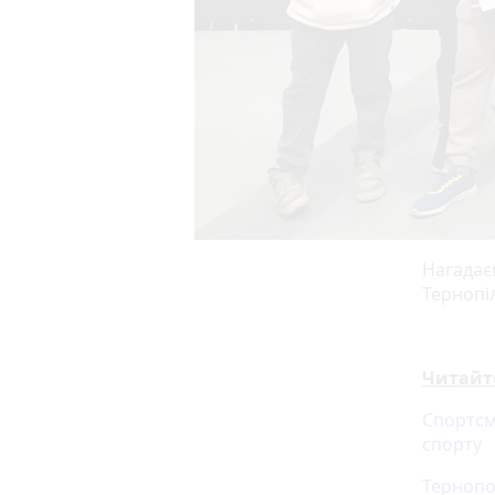
Нагадає
Тернопі
Читайт
Спортсм
спорту
Тернопо