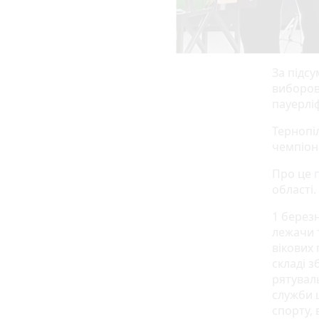
За підс
виборов
пауерлі
Тернопі
чемпіон
Про це
області.
1 берез
лежачи т
вікових 
складі 
рятувал
служби 
спорту, 