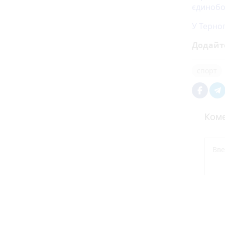
єдиноб
У Терноп
Додайт
спорт
Коме