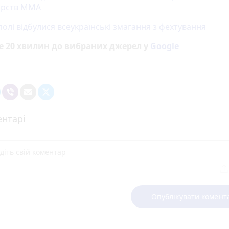
орств ММА
олі відбулися всеукраїнські змагання з фехтування
е 20 хвилин до вибраних джерел у
Google
нтарі
Опублікувати комент