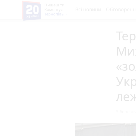
Пишеш ти!
Всі новини
Обговоренн
Коментує
Тернопіль
Те
Ми
«зо
Укр
ле
5 березня