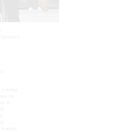
е
Європи з
ій
и з жиму
вих та
ни. В
ий-
нт
ер
и в жимі