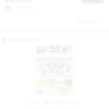
зависла в суді
14
5 серпня 2026 р.
keyboard_arrow_right
Дивитись ще
СВІЖИЙ ВИПУСК
№ 31 від 5 серпня 2026