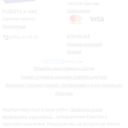
Наталія Бурлаку
Звернутися
РОБОТА У НАС
Шукаєм таланти
Детальніше
КОРИСНЕ
phone_in_talk
(0352) 43-00-50
Новини компаній
Огляди
Правила користування сайтом
Умови і правила надання платного доступу
Рекламна політика проєкту «Інтерактивна мапа локальних
брендів»
Редакція керується в своїй роботі
"Кодексом етики
українського журналіста"
, затвердженим Комісією з
журналістської етики. Поскаржитись на матеріал до Комісії