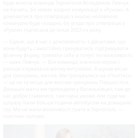
буде жіноча команда Тернополя Володимир Левчук
не бачить, бо немає жодної комунікації з «Рухом». А
домовитися про співпрацю з іншою чоловічою
командою буде складно, бо угода про співпрацю з
«Рухом» підписана до кінця 2022-го року.
— Єдине, що в нас є домовленість з дівчатами, що
вони будуть самостійно тренуватися, підтримувати
фізичну форму, тримати себе в тонусі по можливості,
— каже Левчук. — Вся команда значною мірою і
раніше існувала на моєму ентузіазмі. Я шукав місце
для тренувань, матчів. Ми тренувалися на «Політесі»
— це не те місце для якісних тренувань Першої ліги.
Домашні матчі ми проводили у Васильківцях, там до
нас добре ставилися, там гарні умови. Але туди ми
щоразу їхали більше години автобусом на домашню
гру. Ми не мали можливості грати в Тернополі, —
пояснює чоловік.