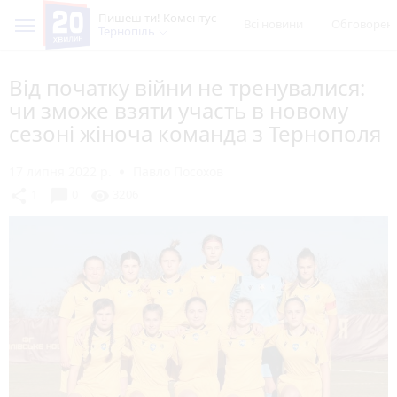
Пишеш ти! Коментує
Всі новини
Обговорен
Тернопіль
Від початку війни не тренувалися:
чи зможе взяти участь в новому
сезоні жіноча команда з Тернополя
17 липня 2022 р.
Павло Посохов
chat_bubble
share
visibility
1
0
3206