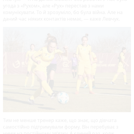
угода з «Рухом», але «Рух» перестав з нами
комунікувати. То й зрозуміло, бо була війна. Але на
даний час ніяких контактів немає, — каже Левчук.
Тим не менше тренер каже, що знає, що дівчата
самостійно підтримували форму. Він перебуває з
ними на постійному зв’язку. А єдиний раз, коли