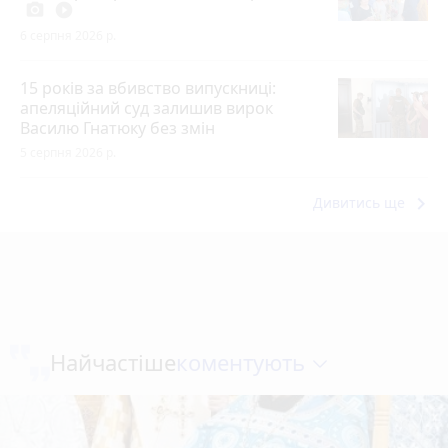
photo_camera
play_circle_filled
6 серпня 2026 р.
15 років за вбивство випускниці:
апеляційний суд залишив вирок
Василю Гнатюку без змін
5 серпня 2026 р.
keyboard_arrow_right
Дивитись ще
коментують
Найчастіше