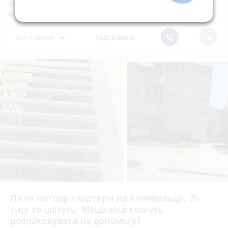
знаків дорожнього руху біля шостої школи
м.Тернопіль.
Всі новини
Підпишись
Після потопу квартири на Коновальця, 20
сирі та цвітуть. Мешканці можуть
розраховувати на допомогу?