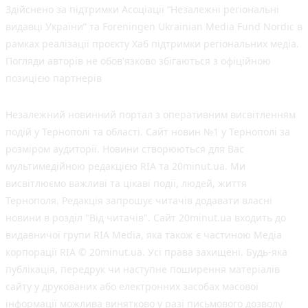
Здійснено за підтримки Асоціації “Незалежні регіональні
видавці України” та Foreningen Ukrainian Media Fund Nordic в
рамках реалізації проєкту Хаб підтримки регіональних медіа.
Погляди авторів не обов'язково збігаються з офіційною
позицією партнерів
Незалежний новинний портал з оперативним висвітленням
подій у Тернополі та області. Сайт новин №1 у Тернополі за
розміром аудиторії. Новини створюються для Вас
мультимедійною редакцією RIA та 20minut.ua. Ми
висвітлюємо важливі та цікаві події, людей, життя
Тернополя. Редакція запрошує читачів додавати власні
новини в розділ "Від читачів". Сайт 20minut.ua входить до
видавничої групи RIA Media, яка також є частиною Медіа
корпорації RIA © 20minut.ua. Усі права захищені. Будь-яка
публiкацiя, передрук чи наступне поширення матеріалів
сайту у друкованих або електронних засобах масової
інформації можлива винятково у разі письмового дозволу