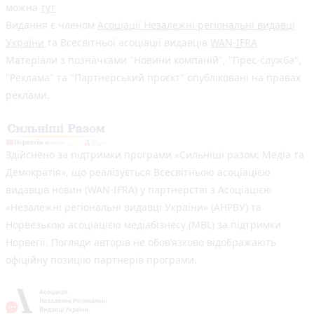
можна
тут
Видання є членом
Асоціації Незалежні регіональні видавці
України
та Всесвітньої асоціації видавців
WAN-IFRA
Матеріали з позначками "Новини компаній", "Прес-служба",
"Реклама" та "Партнерський проєкт" опубліковані на правах
реклами.
Здійснено за підтримки програми «Сильніші разом: Медіа та
Демократія», що реалізується Всесвітньою асоціацією
видавців новин (WAN-IFRA) у партнерстві з Асоціацією
«Незалежні регіональні видавці України» (АНРВУ) та
Норвезькою асоціацією медіабізнесу (MBL) за підтримки
Норвегії. Погляди авторів не обов’язково відображають
офіційну позицію партнерів програми.