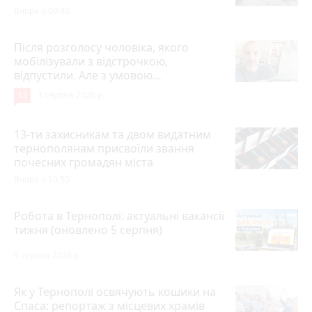
Вчора о 09:40
Після розголосу чоловіка, якого
мобілізували з відстрочкою,
відпустили. Але з умовою…
13
3 серпня 2026 р.
13-ти захисникам та двом видатним
тернополянам присвоїли звання
почесних громадян міста
Вчора о 10:50
Робота в Тернополі: актуальні вакансії
тижня (оновлено 5 серпня)
5 серпня 2026 р.
Як у Тернополі освячують кошики на
Спаса: репортаж з місцевих храмів