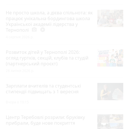
Не просто школа, а дієва спільнота: як
працює унікальна бордингова школа
Української академії лідерства у
Тернополі
photo_camera
play_circle_filled
4 серпня 2026 р.
Розвиток дітей у Тернополі 2026:
огляд гуртків, секцій, клубів та студій
(партнерський проєкт)
28 липня 2026 р.
Зарплати вчителів та студентські
стипендії підвищать з 1 вересня
Вчора о 10:15
Центр Теребовлі розрили: бруківку
прибрали, буде нове покриття