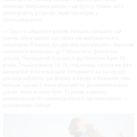
команда збиралася разом —це було у травні, щоб
взяти участь у турнірі, який проходив у
Хмельницькому.
— Просто зібралися разом, поїхали і виграли той
турнір. Мені шкода, що зараз так відбувається з
командою. Я бачив, що дівчата прогресують. Ми коли
заявилися минулоріч до Першої ліги, фактично
дітьми. Переважній більшості футболісток було 16
років. Тільки кільком 18-19. І під кінець сезону ми вже
давали бій всім командам. Сподівався на весну, що
дівчата наберуть ще форму, я бачив їх бажання, тим
більше, що ми б мали можливість дозаявити кілька
дівчат, яким восени було 15 років, а взимку
виповнилося 16 і команда стала б ще сильнішою, —
розмірковує Левчук.