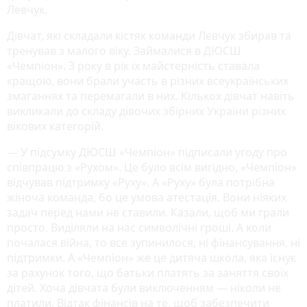
Левчук.
Дівчат, які складали кістяк команди Левчук збирав та
тренував з малого віку. Займалися в ДЮСШ
«Чемпіон». З року в рік їх майстерність ставала
кращою, вони брали участь в різних всеукраїнських
змаганнях та перемагали в них. Кількох дівчат навіть
викликали до складу дівочих збірних України різних
вікових категорій.
— У підсумку ДЮСШ «Чемпіон» підписали угоду про
співпрацю з «Рухом». Це було всім вигідно, «Чемпіон»
відчував підтримку «Руху». А «Руху» була потрібна
жіноча команда, бо це умова атестація. Вони ніяких
задач перед нами не ставили. Казали, щоб ми грали
просто. Виділяли на нас символічні гроші. А коли
почалася війна, то все зупинилося, ні фінансування, ні
підтримки. А «Чемпіон» же це дитяча школа, яка існує
за рахунок того, що батьки платять за заняття своїх
дітей. Хоча дівчата були виключенням — ніколи не
платили. Відтак фінансів на те, щоб забезпечити