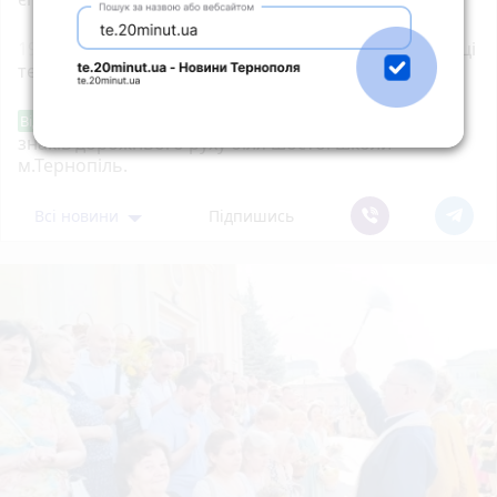
19:00
35-річну тернополянку підозрюють у крадіжці
телефона в неповнолітнього
Звернення стосовно нової розмітки і
Від читача
знаків дорожнього руху біля шостої школи
м.Тернопіль.
Всі новини
Підпишись