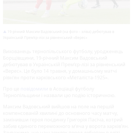
19-річний Максим Вадовський (на фото – зліва) дебютував в
Українській Прем’єр-лізі за рівненський «Верес»
Вихованець тернопільського футболу, уродженець
Борщівщини, 19-річний Максим Вадовський
дебютував в Українській Прем’єр-лізі за рівненський
«Верес». Це було 14 травня, у домашньому матчі
рівн’ян проти харківського «Металіста-1925».
Про це
повідомили
в Асоціації футболу
Тернопільщини і назвали цю подію історичною.
Максим Вадовський вийшов на поле на першій
компенсованій хвилині до основного часу матчу,
замінивши героя поєдинку Григорія Пасіча, котрий
забив єдиного переможного м’яча у ворота харків’ян.
Зауважимо, що наш земляк перед дебютом в еліті