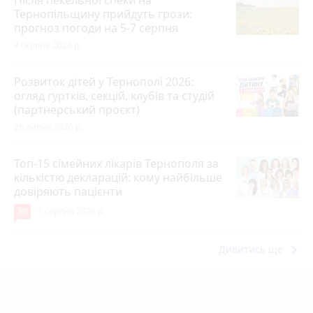
Тернопільщину прийдуть грози:
прогноз погоди на 5-7 серпня
4 серпня 2026 р.
Розвиток дітей у Тернополі 2026:
огляд гуртків, секцій, клубів та студій
(партнерський проєкт)
28 липня 2026 р.
Топ-15 сімейних лікарів Тернополя за
кількістю декларацій: кому найбільше
довіряють пацієнти
30
1 серпня 2026 р.
keyboard_arrow_right
Дивитись ще