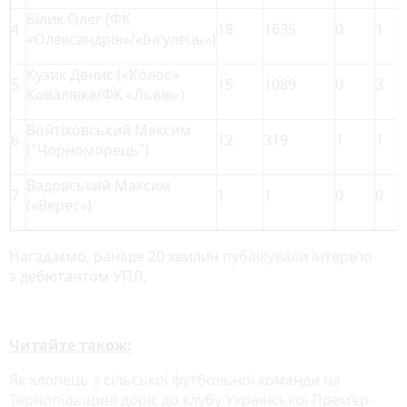
Білик Олег (ФК
4
18
1635
0
1
«Олександрія»/«Інгулець»)
Кузик Денис («Колос»
5
15
1089
0
3
Ковалівка/ФК «Львів»)
Войтіховський Максим
6
12
319
1
1
("Чорноморець")
Вадовський Максим
7
1
1
0
0
(«Верес»)
Нагадаємо, раніше 20 хвилин
публікували
інтерв’ю
з дебютантом УПЛ.
Читайте також:
Як хлопець з сільської футбольної команди на
Тернопільщині доріс до клубу Української Прем’єр-