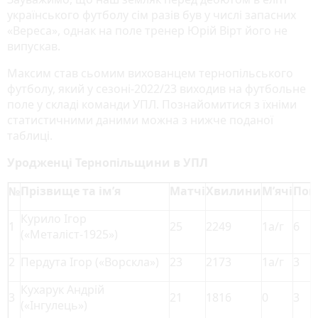
українського футболу сім разів був у числі запасних
«Вереса», однак на поле тренер Юрій Вірт його не
випускав.
Максим став сьомим вихованцем тернопільського
футболу, який у сезоні-2022/23 виходив на футбольне
поле у складі команди УПЛ. Познайомитися з їхніми
статистичними даними можна з нижче поданої
таблиці.
Уродженці Тернопільщини в УПЛ
№
Прізвище та ім’я
Матчі
Хвилини
М’ячі
Поп
Курило Ігор
1
25
2249
1а/г
6
(«Металіст-1925»)
2
Пердута Ігор («Ворскла»)
23
2173
1а/г
3
Кухарук Андрій
3
21
1816
0
3
(«Інгулець»)