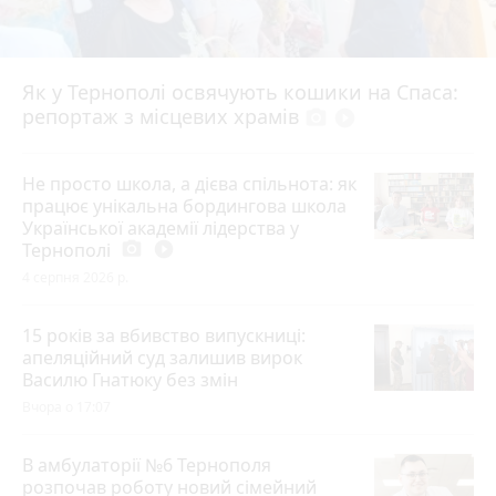
Як у Тернополі освячують кошики на Спаса:
репортаж з місцевих храмів
photo_camera
play_circle_filled
Не просто школа, а дієва спільнота: як
працює унікальна бордингова школа
Української академії лідерства у
Тернополі
photo_camera
play_circle_filled
4 серпня 2026 р.
15 років за вбивство випускниці:
апеляційний суд залишив вирок
Василю Гнатюку без змін
Вчора о 17:07
В амбулаторії №6 Тернополя
розпочав роботу новий сімейний