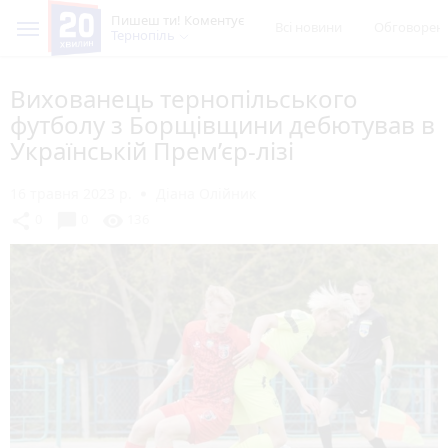
Пишеш ти! Коментує
Всі новини
Обговорен
Тернопіль
Вихованець тернопільського
футболу з Борщівщини дебютував в
Українській Прем’єр-лізі
16 травня 2023 р.
Діана Олійник
chat_bubble
share
visibility
0
0
136