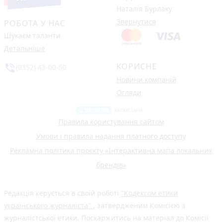
Наталія Бурлаку
Звернутися
РОБОТА У НАС
Шукаєм таланти
Детальніше
КОРИСНЕ
phone_in_talk
(0352) 43-00-50
Новини компаній
Огляди
Правила користування сайтом
Умови і правила надання платного доступу
Рекламна політика проєкту «Інтерактивна мапа локальних
брендів»
Редакція керується в своїй роботі
"Кодексом етики
українського журналіста"
, затвердженим Комісією з
журналістської етики. Поскаржитись на матеріал до Комісії