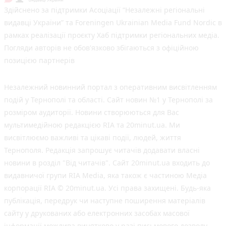
Здійснено за підтримки Асоціації “Незалежні регіональні
видавці України” та Foreningen Ukrainian Media Fund Nordic в
рамках реалізації проєкту Хаб підтримки регіональних медіа.
Погляди авторів не обов'язково збігаються з офіційною
позицією партнерів
Незалежний новинний портал з оперативним висвітленням
подій у Тернополі та області. Сайт новин №1 у Тернополі за
розміром аудиторії. Новини створюються для Вас
мультимедійною редакцією RIA та 20minut.ua. Ми
висвітлюємо важливі та цікаві події, людей, життя
Тернополя. Редакція запрошує читачів додавати власні
новини в розділ "Від читачів". Сайт 20minut.ua входить до
видавничої групи RIA Media, яка також є частиною Медіа
корпорації RIA © 20minut.ua. Усі права захищені. Будь-яка
публiкацiя, передрук чи наступне поширення матеріалів
сайту у друкованих або електронних засобах масової
інформації можлива винятково у разі письмового дозволу