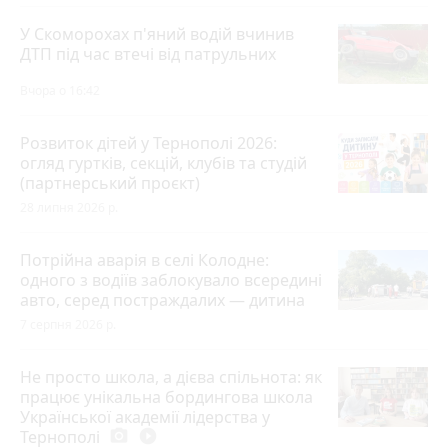
У Скоморохах п'яний водій вчинив
ДТП під час втечі від патрульних
Вчора о 16:42
Розвиток дітей у Тернополі 2026:
огляд гуртків, секцій, клубів та студій
(партнерський проєкт)
28 липня 2026 р.
Потрійна аварія в селі Колодне:
одного з водіїв заблокувало всередині
авто, серед постраждалих — дитина
7 серпня 2026 р.
Не просто школа, а дієва спільнота: як
працює унікальна бордингова школа
Української академії лідерства у
Тернополі
photo_camera
play_circle_filled