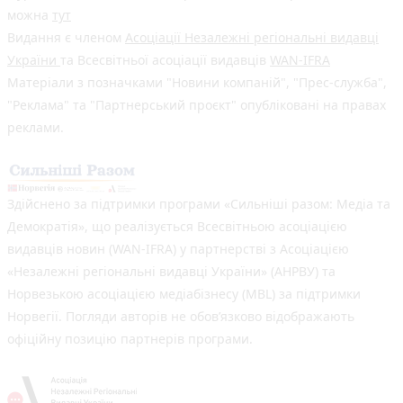
можна
тут
Видання є членом
Асоціації Незалежні регіональні видавці
України
та Всесвітньої асоціації видавців
WAN-IFRA
Матеріали з позначками "Новини компаній", "Прес-служба",
"Реклама" та "Партнерський проєкт" опубліковані на правах
реклами.
Здійснено за підтримки програми «Сильніші разом: Медіа та
Демократія», що реалізується Всесвітньою асоціацією
видавців новин (WAN-IFRA) у партнерстві з Асоціацією
«Незалежні регіональні видавці України» (АНРВУ) та
Норвезькою асоціацією медіабізнесу (MBL) за підтримки
Норвегії. Погляди авторів не обов’язково відображають
офіційну позицію партнерів програми.