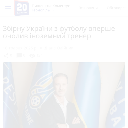
Пишеш ти! Коментує
Всі новини
Обговорен
Тернопіль
Збірну України з футболу вперше
очолив іноземний тренер
18 травня 2026 р.
Діана Олійник
chat_bubble
share
visibility
0
0
134