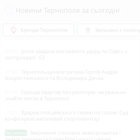
Новини Тернополя за сьогодні
Бренди Тернопілля
Звільнені з полон
09:29
росія завдала масованого удару по Одесі, є
постраждалі
photo_camera
09:00
Тернопільщина втратила Героїв Андрія
Іскоростенського та Володимира Дичка
21:00
Оренда квартир без ріелторів: чи реально
знайти житло в Тернополі
20:03
Вдарив поліцейського гирею по голові. Суд
конфіскував металевий спортінвентар
Звернення стосовно нової розмітки і
Від читача
знаків дорожнього руху біля шостої школи