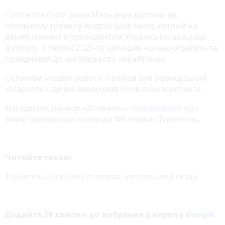
Протягом п'яти років Мальдера допомагав
головному тренеру Андрію Шевченку, котрий на
даний момент є президентом Української асоціації
футболу. У серпні 2021-го залишив «синьо-жовтих» та
приєднався до англійського «Брайтона».
Останнім місцем роботи італійця був французький
«Марсель», де він виконував обов'язки асистента.
Нагадаємо, раніше «20 хвилин»
повідомляли
про
зміну тренерської команди ФК «Нива» Тернопіль.
Читайте також:
Тернопільська Нива оновила тренерський склад
Додайте 20 хвилин до вибраних джерел у
Google