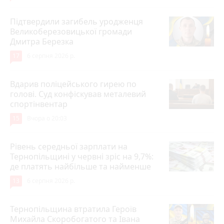
Підтвердили загибель уродженця
Великоберезовицької громади
Дмитра Березка
17
6 серпня 2026 р.
Вдарив поліцейського гирею по
голові. Суд конфіскував металевий
спортінвентар
15
Вчора о 20:03
Рівень середньої зарплати на
Тернопільщині у червні зріс на 9,7%:
де платять найбільше та найменше
13
6 серпня 2026 р.
Тернопільщина втратила Героїв
Михайла Скоробогатого та Івана