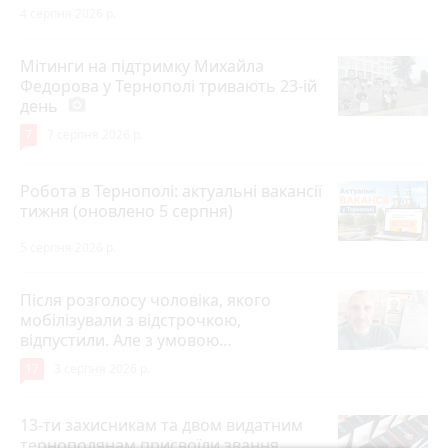
4 серпня 2026 р.
Мітинги на підтримку Михайла
Федорова у Тернополі тривають 23-ій
день
photo_camera
7
7 серпня 2026 р.
Робота в Тернополі: актуальні вакансії
тижня (оновлено 5 серпня)
5 серпня 2026 р.
Після розголосу чоловіка, якого
мобілізували з відстрочкою,
відпустили. Але з умовою…
17
3 серпня 2026 р.
13-ти захисникам та двом видатним
тернополянам присвоїли звання