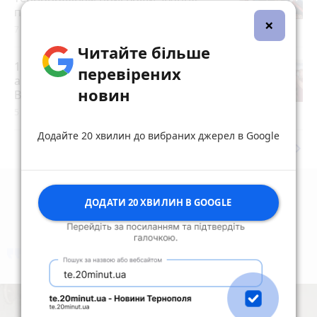
почесних громадян міста
×
7 серпня 2026 р.
Читайте більше
15 років за вбивство випускниці:
перевірених
апеляційний суд залишив вирок
новин
Василю Гнатюку без змін
5 серпня 2026 р.
Додайте 20 хвилин до вибраних джерел в Google
keyboard_arrow_right
Дивитись ще
ДОДАТИ 20 ХВИЛИН В GOOGLE
коментують
Найчастіше