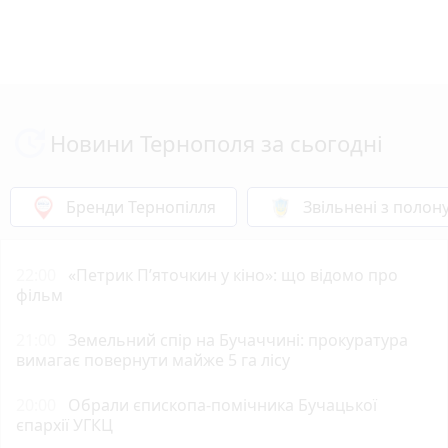
Новини Тернополя за сьогодні
Бренди Тернопілля
Звільнені з полон
22:00
«Петрик П’яточкин у кіно»: що відомо про
фільм
21:00
Земельний спір на Бучаччині: прокуратура
вимагає повернути майже 5 га лісу
20:00
Обрали єпископа-помічника Бучацької
єпархії УГКЦ