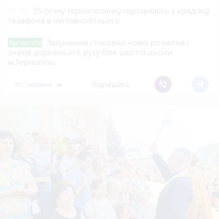
19:00
35-річну тернополянку підозрюють у крадіжці
телефона в неповнолітнього
Звернення стосовно нової розмітки і
Від читача
знаків дорожнього руху біля шостої школи
м.Тернопіль.
Всі новини
Підпишись