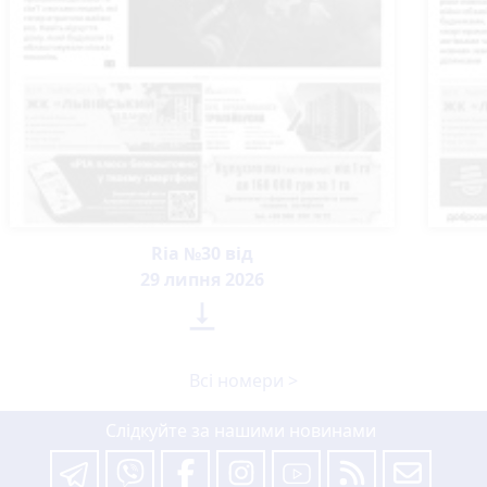
Ria №30 від
29 липня 2026

Всі номери >
Слідкуйте за нашими новинами