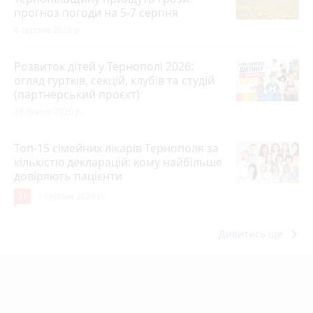
прогноз погоди на 5-7 серпня
4 серпня 2026 р.
Розвиток дітей у Тернополі 2026:
огляд гуртків, секцій, клубів та студій
(партнерський проєкт)
28 липня 2026 р.
Топ-15 сімейних лікарів Тернополя за
кількістю декларацій: кому найбільше
довіряють пацієнти
31
1 серпня 2026 р.
keyboard_arrow_right
Дивитись ще