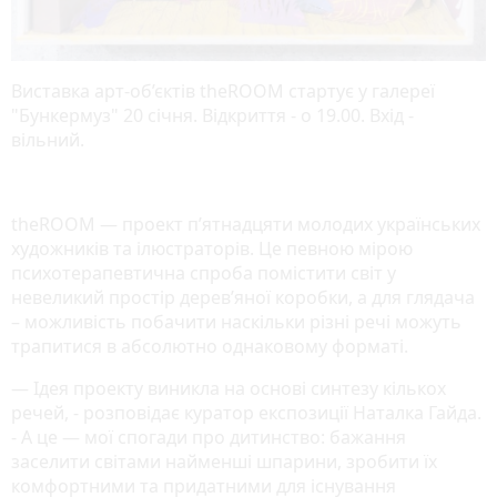
Виставка арт-об’єктів theROOM стартує у галереї
"Бункермуз" 20 січня. Відкриття - о 19.00. Вхід -
вільний.
theROOM — проект п’ятнадцяти молодих українських
художників та ілюстраторів. Це певною мірою
психотерапевтична спроба помістити світ у
невеликий простір дерев’яної коробки, а для глядача
– можливість побачити наскільки різні речі можуть
трапитися в абсолютно однаковому форматі.
— Ідея проекту виникла на основі синтезу кількох
речей, - розповідає куратор експозиції Наталка Гайда.
- А це — мої спогади про дитинство: бажання
заселити світами найменші шпарини, зробити їх
комфортними та придатними для існування