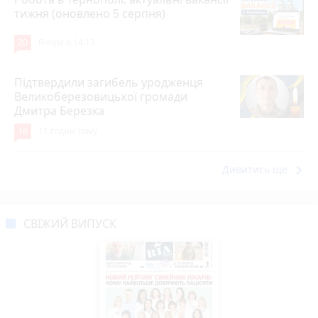
тижня (оновлено 5 серпня)
20
Вчора о 14:13
Підтвердили загибель уродженця
Великоберезовицької громади
Дмитра Березка
16
11 годин тому
keyboard_arrow_right
Дивитись ще
СВІЖИЙ ВИПУСК