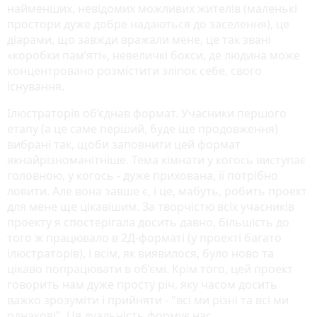
найменших, невідомих можливих жителів (маленькі
простори дуже добре надаються до заселення), це
діарами, що завжди вражали мене, це так звані
«коробки пам’яті», невеличкі бокси, де людина може
концентровано розмістити зліпок себе, свого
існування.
Ілюстраторів об’єднав формат. Учасники першого
етапу (а це саме перший, буде ще продовження)
вибрані так, щоби заповнити цей формат
якнайрізноманітніше. Тема кімнати у когось виступає
головною, у когось - дуже прихована, її потрібно
ловити. Але вона завше є, і це, мабуть, робить проект
для мене ще цікавішим. За творчістю всіх учасників
проекту я спостерігала досить давно, більшість до
того ж працювало в 2Д-форматі (у проекті багато
ілюстраторів), і всім, як виявилося, було ново та
цікаво попрацювати в об’ємі. Крім того, цей проект
говорить нам дуже просту річ, яку часом досить
важко зрозуміти і прийняти - "всі ми різні та всі ми
однакові". Ця дуальність формує нас.