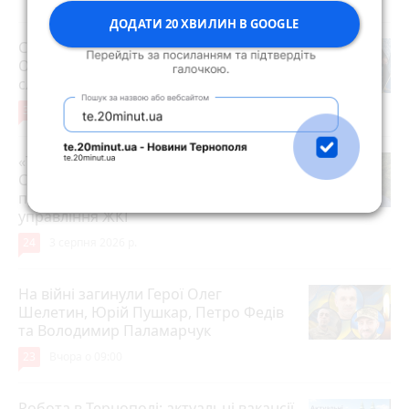
ДОДАТИ 20 ХВИЛИН В GOOGLE
Священнику з Тернопільської єпархії
Олексію Николишину заборонили
служіння
36
Вчора о 10:53
«Треба вміти вчасно піти»: як Олег
Соколовський прокоментував
призначення нового начальника
управління ЖКГ
24
3 серпня 2026 р.
На війні загинули Герої Олег
Шелетин, Юрій Пушкар, Петро Федів
та Володимир Паламарчук
23
Вчора о 09:00
Робота в Тернополі: актуальні вакансії