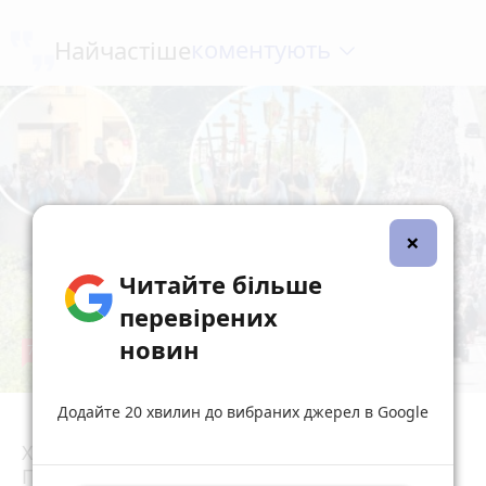
коментують
Найчастіше
×
Читайте більше
перевірених
новин
78
Додайте 20 хвилин до вибраних джерел в Google
4 серпня 2026 р.
Хресна хода з Волині вже дійшла до
Почаївської лаври
photo_camera
play_circle_filled