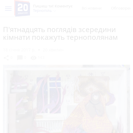
Пишеш ти! Коментує
Всі новини
Обговорен
Тернопіль
П'ятнадцять поглядів зсередини
кімнати покажуть тернополянам
18 січня 2017 р.
20 хвилин
chat_bubble
share
visibility
0
0
143