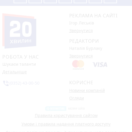
РЕКЛАМА НА САЙТІ
Ігор Леськів
Звернутися
РЕДАКТОРИ
Наталія Бурлаку
Звернутися
РОБОТА У НАС
Шукаєм таланти
Детальніше
КОРИСНЕ
phone_in_talk
(0352) 43-00-50
Новини компаній
Огляди
Правила користування сайтом
Умови і правила надання платного доступу