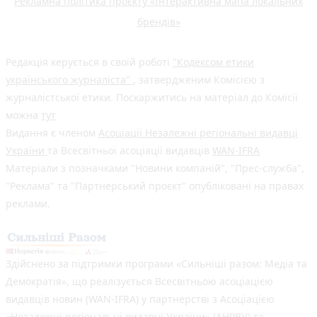
Рекламна політика проєкту «Інтерактивна мапа локальних
брендів»
Редакція керується в своїй роботі
"Кодексом етики
українського журналіста"
, затвердженим Комісією з
журналістської етики. Поскаржитись на матеріал до Комісії
можна
тут
Видання є членом
Асоціації Незалежні регіональні видавці
України
та Всесвітньої асоціації видавців
WAN-IFRA
Матеріали з позначками "Новини компаній", "Прес-служба",
"Реклама" та "Партнерський проєкт" опубліковані на правах
реклами.
Здійснено за підтримки програми «Сильніші разом: Медіа та
Демократія», що реалізується Всесвітньою асоціацією
видавців новин (WAN-IFRA) у партнерстві з Асоціацією
«Незалежні регіональні видавці України» (АНРВУ) та