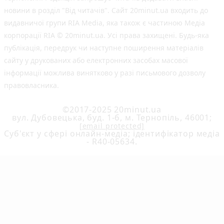
новини в розділ "Від читачів". Сайт 20minut.ua входить до
видавничої групи RIA Media, яка також є частиною Медіа
корпорації RIA © 20minut.ua. Усі права захищені. Будь-яка
публiкацiя, передрук чи наступне поширення матеріалів
сайту у друкованих або електронних засобах масової
інформації можлива винятково у разі письмового дозволу
правовласника.
©2017-2025 20minut.ua
вул. Дубовецька, буд. 1-б, м. Тернопіль, 46001;
[email protected]
Cуб'єкт у сфері онлайн-медіа; ідентифікатор медіа
- R40-05634.