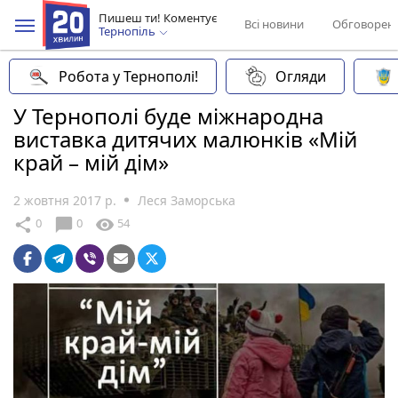
Пишеш ти! Коментує
Всі новини
Обговорен
Тернопіль
Робота у Тернополі!
Огляди
У Тернополі буде міжнародна
виставка дитячих малюнків «Мій
край – мій дім»
2 жовтня 2017 р.
Леся Заморська
chat_bubble
share
visibility
0
0
54