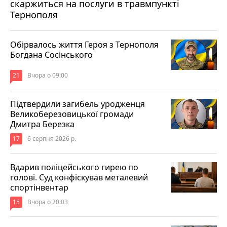
скаржиться на послуги в травмпункті
Тернополя
Обірвалось життя Героя з Тернополя
Богдана Сосінського
21
Вчора о 09:00
Підтвердили загибель уродженця
Великоберезовицької громади
Дмитра Березка
17
6 серпня 2026 р.
Вдарив поліцейського гирею по
голові. Суд конфіскував металевий
спортінвентар
15
Вчора о 20:03