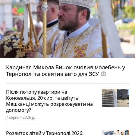
Кардинал Микола Бичок очолив молебень у
Тернополі та освятив авто для ЗСУ
photo_camera
Після потопу квартири на
Коновальця, 20 сирі та цвітуть.
Мешканці можуть розраховувати на
допомогу?
7 серпня 2026 р.
Розвиток дітей у Тернополі 2026: