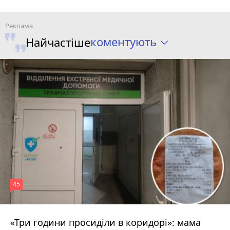
коментують
Найчастіше
45
«Три години просиділи в коридорі»: мама
Вчора о 13:05