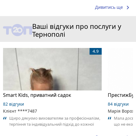
keyboard_arrow_right
Дивитись ще
Ваші відгуки про послуги у
Тернополі
4.9
Smart Kids, приватний садок
ПрестижБуд
82 відгуки
84 відгуки
Клієнт ****7487
Марія Ворож
Щиро дякуємо вихователям за професіоналізм,
Мала досві
терпіння та індивідуальний підхід до кожної
що не еконо
дитини.
звертаєш ув