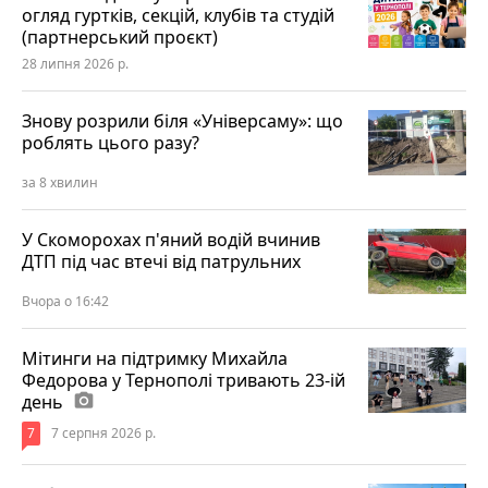
огляд гуртків, секцій, клубів та студій
(партнерський проєкт)
28 липня 2026 р.
Знову розрили біля «Універсаму»: що
роблять цього разу?
за 8 хвилин
У Скоморохах п'яний водій вчинив
ДТП під час втечі від патрульних
Вчора о 16:42
Мітинги на підтримку Михайла
Федорова у Тернополі тривають 23-ій
день
photo_camera
7
7 серпня 2026 р.