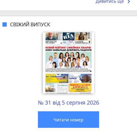
keyboard_arrow_right
Дивитись ще
СВІЖИЙ ВИПУСК
№ 31 від 5 серпня 2026
Читати номер