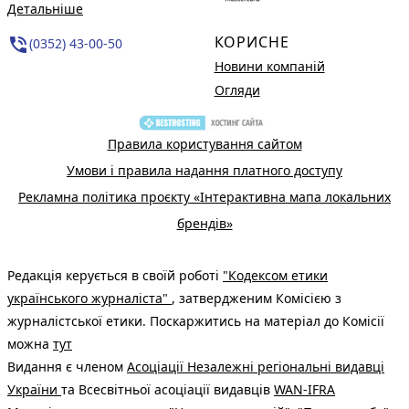
Детальніше
КОРИСНЕ
phone_in_talk
(0352) 43-00-50
Новини компаній
Огляди
Правила користування сайтом
Умови і правила надання платного доступу
Рекламна політика проєкту «Інтерактивна мапа локальних
брендів»
Редакція керується в своїй роботі
"Кодексом етики
українського журналіста"
, затвердженим Комісією з
журналістської етики. Поскаржитись на матеріал до Комісії
можна
тут
Видання є членом
Асоціації Незалежні регіональні видавці
України
та Всесвітньої асоціації видавців
WAN-IFRA