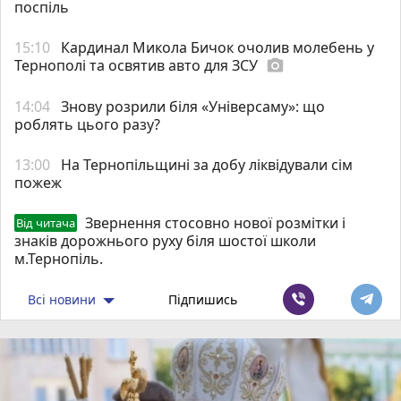
поспіль
15:10
Кардинал Микола Бичок очолив молебень у
Тернополі та освятив авто для ЗСУ
photo_camera
14:04
Знову розрили біля «Універсаму»: що
роблять цього разу?
13:00
На Тернопільщині за добу ліквідували сім
пожеж
Звернення стосовно нової розмітки і
Від читача
знаків дорожнього руху біля шостої школи
м.Тернопіль.
Всі новини
Підпишись