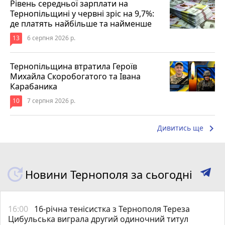
Рівень середньої зарплати на
Тернопільщині у червні зріс на 9,7%:
де платять найбільше та найменше
13
6 серпня 2026 р.
Тернопільщина втратила Героїв
Михайла Скоробогатого та Івана
Карабаника
10
7 серпня 2026 р.
keyboard_arrow_right
Дивитись ще
Новини Тернополя за сьогодні
16:00
16-річна тенісистка з Тернополя Тереза
Цибульська виграла другий одиночний титул