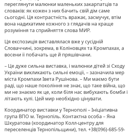
переглянути малюнки маленьких закарпатців та
словаків: як кожен з них бачить свій дім саме
сьогодні. Ця контрастність вражає, засмучує, втім
вона надихатиме кожного з глядачів на краще
розуміння та сприйняття слова МИР.
Ця експозиція виставлялася вже у сусідній
Словаччині, зокрема, в Коліновцях та Кромпахах, а
восени її побачать ще й пряшівчани.
– Це дуже сильна виставка, і малюнки дітей зі Сходу
України викликають сильні емоції, – зазначила мер
міста Кромпахи Івета Рушінова. – Ми маємо бути
раді, що наше покоління не знає, що таке війна, що
ми не знаємо як це, коли біля нас вибухають бомби і
літають кулі. Цей мир необхідно цінувати.
Координатор виставки у Тернополі – Ініціативна
група ВПО м. Тернопіль. Контактна особа – Яна
Шкуратова (координатор Колл-центру для
переселенців Тернопільщини), тел. +38(096)-685-59-