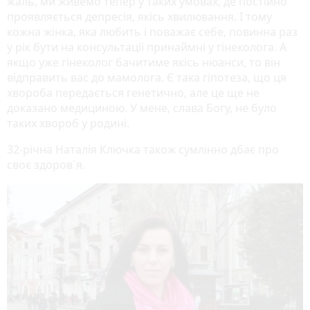
жаль, ми живемо тепер у таких умовах, де постійно
проявляється депресія, якісь хвилювання. І тому
кожна жінка, яка любить і поважає себе, повинна раз
у рік бути на консультації принаймні у гінеколога. А
якщо уже гінеколог бачитиме якісь нюанси, то він
відправить вас до мамолога. Є така гіпотеза, що ця
хвороба передається генетично, але це ще не
доказано медициною. У мене, слава Богу, не було
таких хвороб у родині.
32-річна Наталія Ключка також сумлінно дбає про
своє здоров`я.