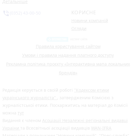
Детальніше
КОРИСНЕ
phone_in_talk
(0352) 43-00-50
Новини компаній
Огляди
Правила користування сайтом
Умови і правила надання платного доступу
Рекламна політика проєкту «Інтерактивна мапа локальних
брендів»
Редакція керується в своїй роботі
"Кодексом етики
українського журналіста"
, затвердженим Комісією з
журналістської етики. Поскаржитись на матеріал до Комісії
можна
тут
Видання є членом
Асоціації Незалежні регіональні видавці
України
та Всесвітньої асоціації видавців
WAN-IFRA
Матеріали з позначками "Новини компаній", "Прес-служба",