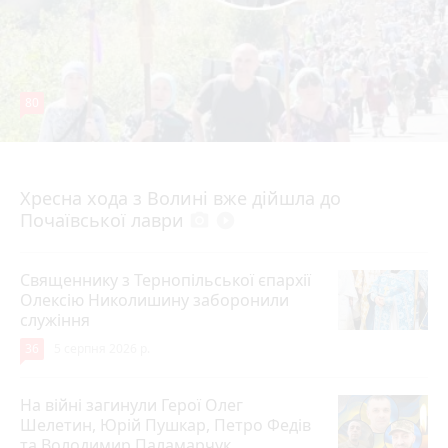
80
4 серпня 2026 р.
Хресна хода з Волині вже дійшла до
Почаївської лаври
photo_camera
play_circle_filled
Священнику з Тернопільської єпархії
Олексію Николишину заборонили
служіння
36
5 серпня 2026 р.
На війні загинули Герої Олег
Шелетин, Юрій Пушкар, Петро Федів
та Володимир Паламарчук