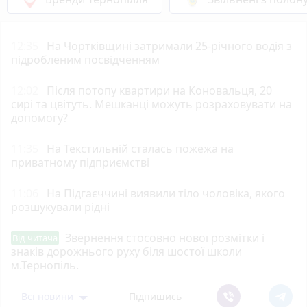
12:35
На Чортківщині затримали 25-річного водія з
підробленим посвідченням
12:02
Після потопу квартири на Коновальця, 20
сирі та цвітуть. Мешканці можуть розраховувати на
допомогу?
11:35
На Текстильній сталась пожежа на
приватному підприємстві
11:06
На Підгаєччині виявили тіло чоловіка, якого
розшукували рідні
Звернення стосовно нової розмітки і
Від читача
знаків дорожнього руху біля шостої школи
м.Тернопіль.
Всі новини
Підпишись