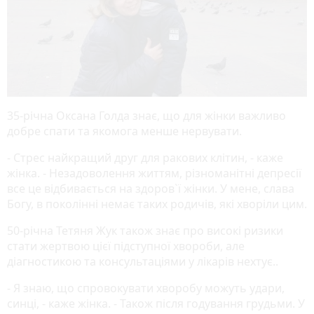
35-річна Оксана Голда знає, що для жінки важливо
добре спати та якомога менше нервувати.
- Стрес найкращий друг для ракових клітин, - каже
жінка. - Незадоволення життям, різноманітні депресії
все це відбивається на здоров`ї жінки. У мене, слава
Богу, в поколінні немає таких родичів, які хворіли цим.
50-річна Тетяня Жук також знає про високі ризики
стати жертвою цієї підступної хвороби, але
діагностикою та консультаціями у лікарів нехтує..
- Я знаю, що спровокувати хворобу можуть удари,
синці, - каже жінка. - Також після годування грудьми. У