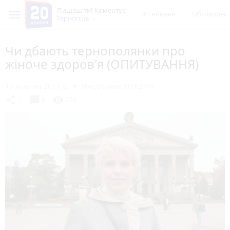
Пишеш ти! Коментує
Всі новини
Обговорен
Тернопіль
Чи дбають тернополянки про
жіноче здоров'я (ОПИТУВАННЯ)
15 жовтня 2017 р.
Мирослава МУКВИЧ
chat_bubble
share
visibility
1
0
576