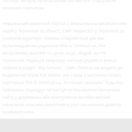
Погляди авторів не обов'язково збігаються з офіційною
позицією партнерів
Незалежний новинний портал з оперативним висвітленням
подій у Тернополі та області. Сайт новин №1 у Тернополі за
розміром аудиторії. Новини створюються для Вас
мультимедійною редакцією RIA та 20minut.ua. Ми
висвітлюємо важливі та цікаві події, людей, життя
Тернополя. Редакція запрошує читачів додавати власні
новини в розділ "Від читачів". Сайт 20minut.ua входить до
видавничої групи RIA Media, яка також є частиною Медіа
корпорації RIA © 20minut.ua. Усі права захищені. Будь-яка
публiкацiя, передрук чи наступне поширення матеріалів
сайту у друкованих або електронних засобах масової
інформації можлива винятково у разі письмового дозволу
правовласника.
©2017-2025 20minut.ua
вул. Дубовецька, буд. 1-б, м. Тернопіль, 46001;