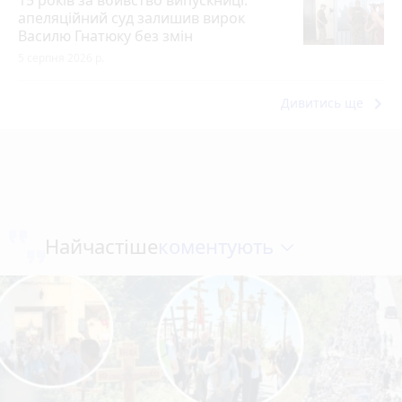
15 років за вбивство випускниці:
апеляційний суд залишив вирок
Василю Гнатюку без змін
5 серпня 2026 р.
keyboard_arrow_right
Дивитись ще
коментують
Найчастіше