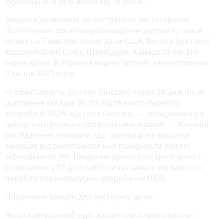
імунізації всіх осіб віком від 18 років.
Вакцина дозволена до екстреного застосування
Всесвітньою організацією охорони здоров’я, також
дозвіл на її використання дали США, Велика Британія,
Європейський Союз, Швейцарія, Канада та багато
інших країн. В Україні вакцину Janssen зареєстрували
2 липня 2021 року.
— Ефективність Janssen (Янссен) через 28 днів після
щеплення складає 85,4% від тяжкого перебігу
хвороби й 93,1% від госпіталізації, — повідомили у у
центрі контролю та профілактики хвороб. — Клінічні
дослідження показали, що разова доза вакцини
захищає від симптоматичної помірної та важкої
інфекції на 66,9%. Введення другої бустерної дози з
інтервалом у 56 днів забезпечує захист від важкого
перебігу коронавірусної хвороби на 100%.
Поєднання вакцин для бустерної дози:
Якщо завершений курс вакцинації Коронаваком –