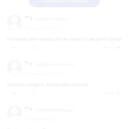
Опублікувати коментар
Svitlana Damyan
11 вересня 2022 р.
Напевно війні кінець.Як не гімно то засрана тріска
reply
share
remove
add
0
Volodya Nesterenko
10 вересня 2022 р.
Хватить пиздіти, хабарники хренові
reply
share
remove
add
0
Зорянка Маківська
10 вересня 2022 р.