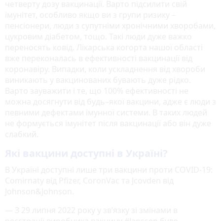
четверту дозу вакцинації. Варто підсилити свій
імунітет, особливо якщо ви з групи ризику –
пенсіонери, люди з супутніми хронічними хворобами,
цукровим діабетом, тощо. Такі люди дуже важко
переносять ковід. Лікарська когорта нашої області
вже переконалась в ефективності вакцинації від
коронавіру. Випадки, коли ускладнення від хвороби
виникають у вакцинованих бувають дуже рідко.
Варто зауважити і те, що 100% ефективності не
можна досягнути від будь–якої вакцини, адже є люди з
певними дефектами імунної системи. В таких людей
не формується імунітет після вакцинації або він дуже
слабкий.
Які вакцини доступні в Україні?
В Україні доступні лише три вакцини проти COVID-19:
Comirnaty від Pfizer, CoronVac та Jcovden від
Johnson&Johnson.
— З 29 липня 2022 року у зв’язку зі змінами в
реєстрації виробника вакцину #Janssen було