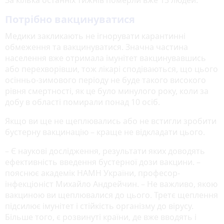
Потрібно вакцинуватися
Медики закликають не ігнорувати карантинні
обмеження та вакцинуватися. Значна частина
населення вже отримала імунітет вакцинувавшись
або перехворівши, тож лікарі сподіваються, що цього
осінньо-зимового періоду не буде такого високого
рівня смертності, як це було минулого року, коли за
добу в області помирали понад 10 осіб.
Якщо ви ще не щеплювались або не встигли зробити
бустерну вакцинацію – краще не відкладати цього.
– Є наукові дослідження, результати яких доводять
ефективність введення бустерної дози вакцини. –
пояснює академік НАМН України, професор-
інфекціоніст Михайло Андрейчин. – Не важливо, якою
вакциною ви щеплювалися до цього. Третє щеплення
підсилює імунітет і стійкість організму до вірусу.
Більше того, є розвинуті країни, де вже вводять і