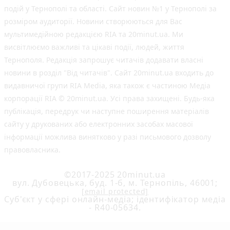
подій у Тернополі та області. Сайт новин №1 у Тернополі за
розміром аудиторії. Новини створюються для Вас
мультимедійною редакцією RIA та 20minut.ua. Ми
висвітлюємо важливі та цікаві події, людей, життя
Тернополя. Редакція запрошує читачів додавати власні
новини в розділ "Від читачів". Сайт 20minut.ua входить до
видавничої групи RIA Media, яка також є частиною Медіа
корпорації RIA © 20minut.ua. Усі права захищені. Будь-яка
публiкацiя, передрук чи наступне поширення матеріалів
сайту у друкованих або електронних засобах масової
інформації можлива винятково у разі письмового дозволу
правовласника.
©2017-2025 20minut.ua
вул. Дубовецька, буд. 1-б, м. Тернопіль, 46001;
[email protected]
Cуб'єкт у сфері онлайн-медіа; ідентифікатор медіа
- R40-05634.