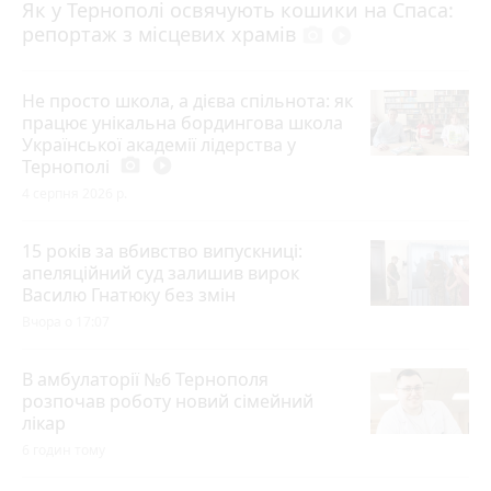
Як у Тернополі освячують кошики на Спаса:
репортаж з місцевих храмів
photo_camera
play_circle_filled
Не просто школа, а дієва спільнота: як
працює унікальна бордингова школа
Української академії лідерства у
Тернополі
photo_camera
play_circle_filled
4 серпня 2026 р.
15 років за вбивство випускниці:
апеляційний суд залишив вирок
Василю Гнатюку без змін
Вчора о 17:07
В амбулаторії №6 Тернополя
розпочав роботу новий сімейний
лікар
6 годин тому