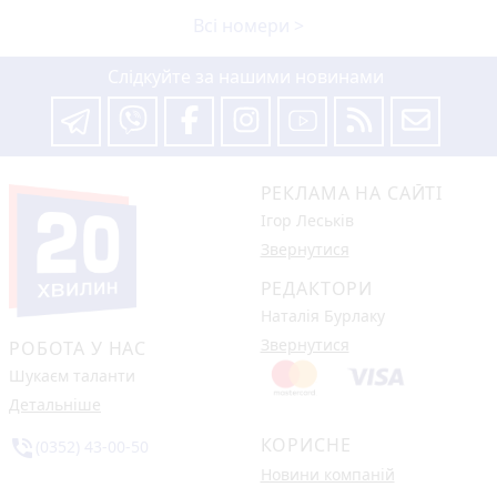
Всі номери >
Слідкуйте за нашими новинами
РЕКЛАМА НА САЙТІ
Ігор Леськів
Звернутися
РЕДАКТОРИ
Наталія Бурлаку
Звернутися
РОБОТА У НАС
Шукаєм таланти
Детальніше
КОРИСНЕ
phone_in_talk
(0352) 43-00-50
Новини компаній