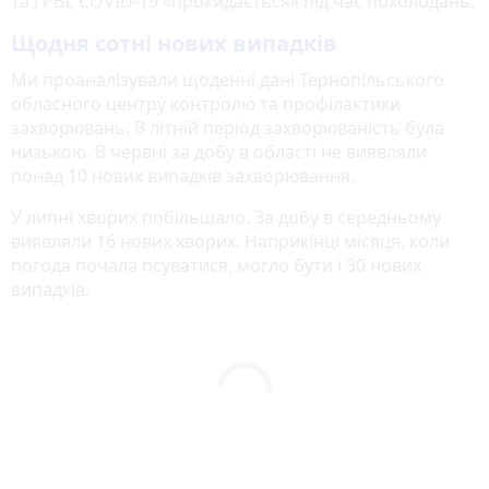
та ГРВІ, COVID-19 «прокидається» під час похолодань.
Щодня сотні нових випадків
Ми проаналізували щоденні дані Тернопільського
обласного центру контролю та профілактики
захворювань. В літній період захворюваність була
низькою. В червні за добу в області не виявляли
понад 10 нових випадків захворювання.
У липні хворих побільшало. За добу в середньому
виявляли 16 нових хворих. Наприкінці місяця, коли
погода почала псуватися, могло бути і 30 нових
випадків.