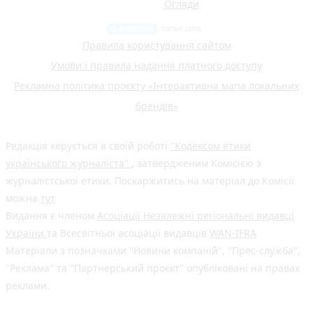
Огляди
Правила користування сайтом
Умови і правила надання платного доступу
Рекламна політика проєкту «Інтерактивна мапа локальних
брендів»
Редакція керується в своїй роботі
"Кодексом етики
українського журналіста"
, затвердженим Комісією з
журналістської етики. Поскаржитись на матеріал до Комісії
можна
тут
Видання є членом
Асоціації Незалежні регіональні видавці
України
та Всесвітньої асоціації видавців
WAN-IFRA
Матеріали з позначками "Новини компаній", "Прес-служба",
"Реклама" та "Партнерський проєкт" опубліковані на правах
реклами.