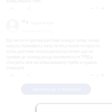
Ковід лишіть собі
reply
share
remove
add
1
Марія Фіялка
10 вересня 2022 р.
Від лютого пропав раптово ковід,а тепер знову
кажуть появився,з чого то би,а може то просто
осінь,раптове похолодання,організм ,ще не
привик до холоду,дощу,проявляється ГРВІ,а
списують все на ковід-вакцину треба ж кудись
спихнути
reply
share
remove
add
2
Дивитись ще 17 відповідей