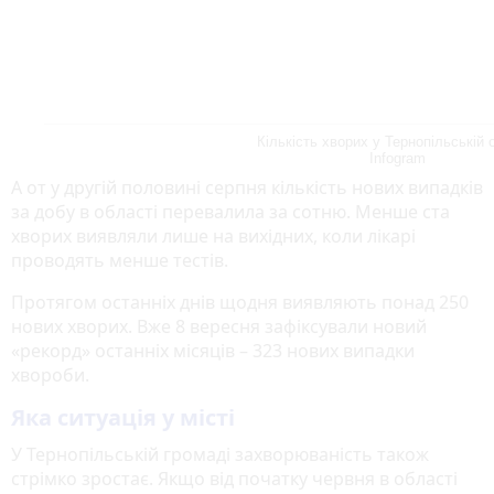
Кількість хворих у Тернопільській 
Infogram
А от у другій половині серпня кількість нових випадків
за добу в області перевалила за сотню. Менше ста
хворих виявляли лише на вихідних, коли лікарі
проводять менше тестів.
Протягом останніх днів щодня виявляють понад 250
нових хворих. Вже 8 вересня зафіксували новий
«рекорд» останніх місяців – 323 нових випадки
хвороби.
Яка ситуація у місті
У Тернопільській громаді захворюваність також
стрімко зростає. Якщо від початку червня в області