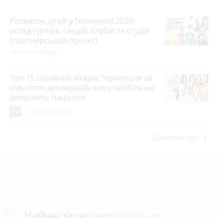
Розвиток дітей у Тернополі 2026:
огляд гуртків, секцій, клубів та студій
(партнерський проєкт)
28 липня 2026 р.
Топ-15 сімейних лікарів Тернополя за
кількістю декларацій: кому найбільше
довіряють пацієнти
30
1 серпня 2026 р.
keyboard_arrow_right
Дивитись ще
коментують
Найчастіше