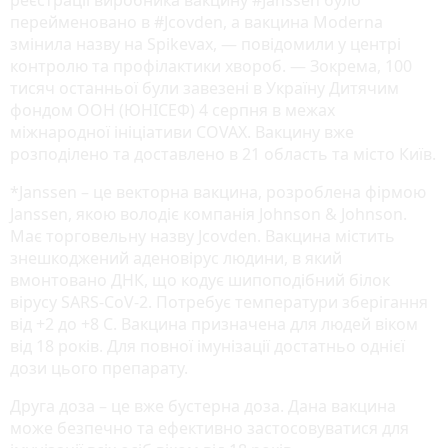
перейменовано в #Jcovden, а вакцина Moderna
змінила назву на Spikevax, — повідомили у центрі
контролю та профілактики хвороб. — Зокрема, 100
тисяч останньої були завезені в Україну Дитячим
фондом ООН (ЮНІСЕФ) 4 серпня в межах
міжнародної ініціативи COVAX. Вакцину вже
розподілено та доставлено в 21 область та місто Київ.
*Janssen – це векторна вакцина, розроблена фірмою
Janssen, якою володіє компанія Johnson & Johnson.
Має торговельну назву Jcovden. Вакцина містить
знешкоджений аденовірус людини, в який
вмонтовано ДНК, що кодує шипоподібний білок
вірусу SARS-CoV-2. Потребує температури зберігання
від +2 до +8 С. Вакцина призначена для людей віком
від 18 років. Для повної імунізації достатньо однієї
дози цього препарату.
Друга доза – це вже бустерна доза. Дана вакцина
може безпечно та ефективно застосовуватися для