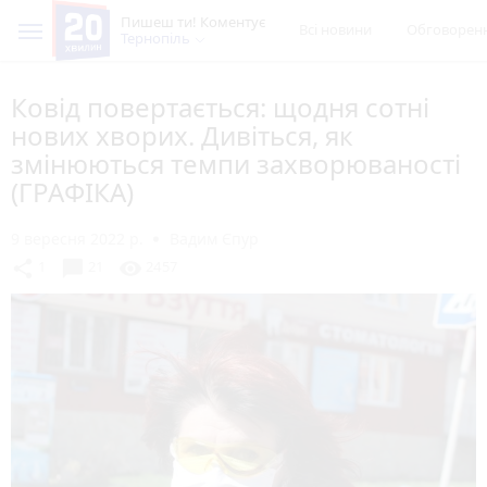
Пишеш ти! Коментує
Всі новини
Обговорен
Тернопіль
Ковід повертається: щодня сотні
нових хворих. Дивіться, як
змінюються темпи захворюваності
(ГРАФІКА)
9 вересня 2022 р.
Вадим Єпур
chat_bubble
share
visibility
1
21
2457