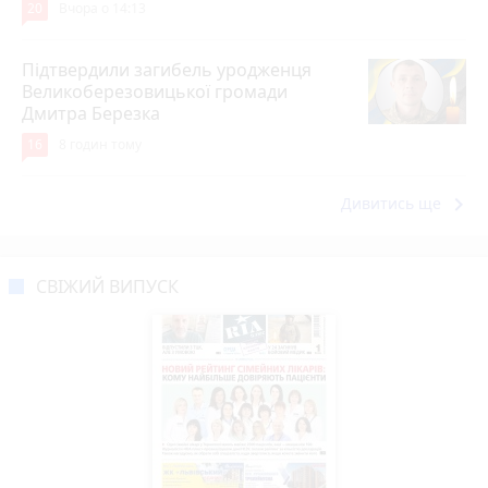
20
Вчора о 14:13
Підтвердили загибель уродженця
Великоберезовицької громади
Дмитра Березка
16
8 годин тому
keyboard_arrow_right
Дивитись ще
СВІЖИЙ ВИПУСК