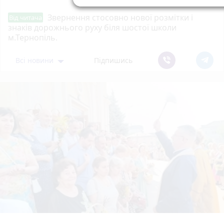
Звернення стосовно нової розмітки і
Від читача
знаків дорожнього руху біля шостої школи
м.Тернопіль.
Всі новини
Підпишись