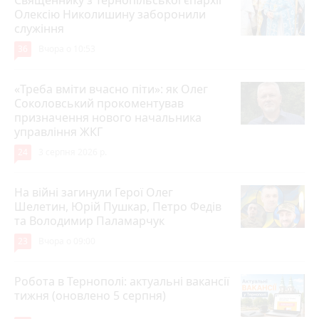
Олексію Николишину заборонили
служіння
36
Вчора о 10:53
«Треба вміти вчасно піти»: як Олег
Соколовський прокоментував
призначення нового начальника
управління ЖКГ
24
3 серпня 2026 р.
На війні загинули Герої Олег
Шелетин, Юрій Пушкар, Петро Федів
та Володимир Паламарчук
23
Вчора о 09:00
Робота в Тернополі: актуальні вакансії
тижня (оновлено 5 серпня)