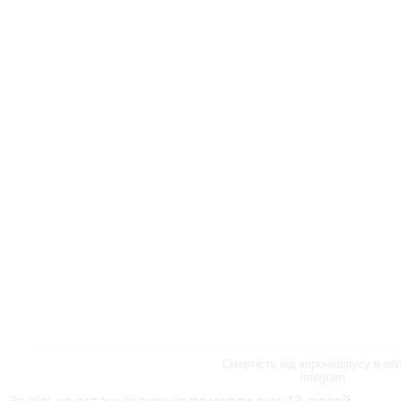
Смертість від коронавірусу в обл
Infogram
За кілька останніх тижнів померли вже 13 людей.