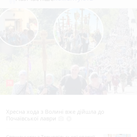
78
4 серпня 2026 р.
Хресна хода з Волині вже дійшла до
Почаївської лаври
photo_camera
play_circle_filled
Священнику з Тернопільської єпархії