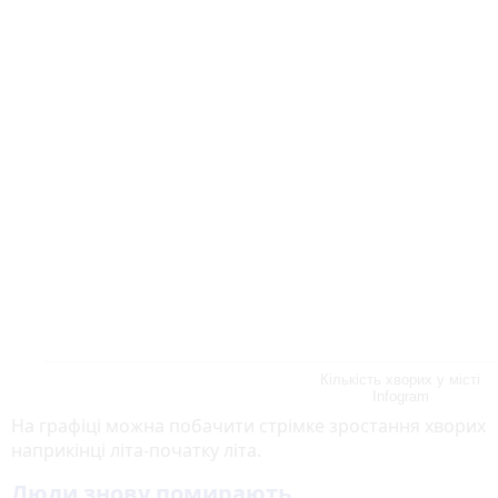
Кількість хворих у місті
Infogram
На графіці можна побачити стрімке зростання хворих
наприкінці літа-початку літа.
Люди знову помирають