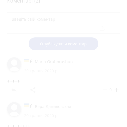
Коментарі (2)
Опублікувати коментар
Maria Gruhorushun
20 травня 2020 р.
+++++
reply
share
remove
add
0
Вера Даниловская
20 травня 2020 р.
+++++++++