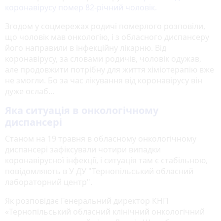
коронавірусу помер 82-річний чоловік.
Згодом у соцмережах родичі померлого розповіли,
що чоловік мав онкологію, і з обласного диспансеру
його направили в інфекційну лікарню. Від
коронавірусу, за словами родичів, чоловік одужав,
але продовжити потрібну для життя хіміотерапію вже
не змогли. Бо за час лікування від коронавірусу він
дуже ослаб...
Яка ситуація в онкологічному
диспансері
Станом на 19 травня в обласному онкологічному
диспансері зафіксували чотири випадки
коронавірусної інфекції, і ситуація там є стабільною,
повідомляють в У ДУ "Тернопільський обласний
лабораторний центр".
Як розповідає Генеральний директор КНП
«Тернопільський обласний клінічний онкологічний