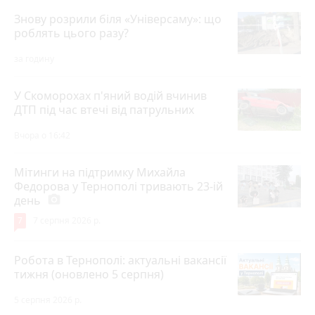
Знову розрили біля «Універсаму»: що
роблять цього разу?
за годину
У Скоморохах п'яний водій вчинив
ДТП під час втечі від патрульних
Вчора о 16:42
Мітинги на підтримку Михайла
Федорова у Тернополі тривають 23-ій
день
photo_camera
7
7 серпня 2026 р.
Робота в Тернополі: актуальні вакансії
тижня (оновлено 5 серпня)
5 серпня 2026 р.