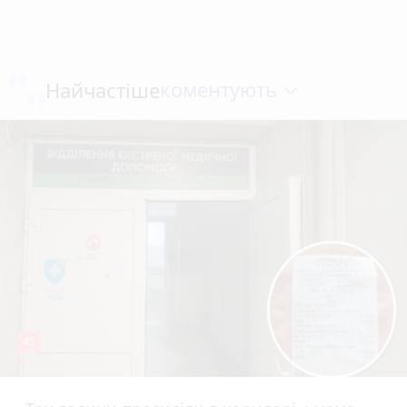
коментують
Найчастіше
45