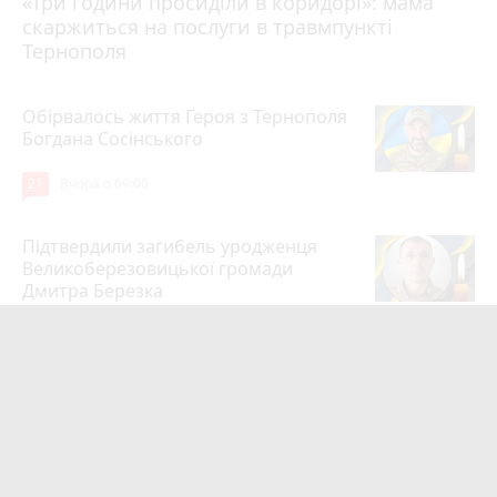
«Три години просиділи в коридорі»: мама
Вчора о 13:05
скаржиться на послуги в травмпункті
Тернополя
Обірвалось життя Героя з Тернополя
Богдана Сосінського
21
Вчора о 09:00
Підтвердили загибель уродженця
Великоберезовицької громади
Дмитра Березка
17
6 серпня 2026 р.
Вдарив поліцейського гирею по
голові. Суд конфіскував металевий
спортінвентар
15
Вчора о 20:03