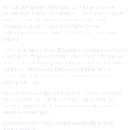
Чоловік Катерини Юрій каже, що через карантин
плани щодо лікування змінились, адже через закриті
кордони неможливо виїхати за кордон, та й у
столицю лікарка порадила не їхати, бо там
зафіксували один із найбільших в Україні спалахів
інфекції.
- Ми лікувались у Києві. Дружина проходила там курси
хіміотерапії та імунотерапії, - каже Юрій Паламарчук.-
Для останнього курсу ми мали їхати, коли розпочався
карантин. Лікарка порадила нам залишитись в
Тернополі, адже в Києві була серйозна ситуація з
захворюванням.
Чоловік каже, що дружина змогла пройти необхідні
процедури в Тернополі, але пересадку шкіри, яку
планували робити в Польщі, довелось відкласти на
невизначений термін.
Допоможіть подолати хворобу мамі