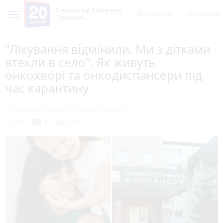
Пишеш ти! Коментує
Всі новини
Обговорен
Тернопіль
"Лікування відмінили. Ми з дітками
втекли в село". Як живуть
онкохворі та онкодиспансери під
час карантину
19 травня 2020 р.
Ольга Турчак
chat_bubble
share
visibility
14
2
7306