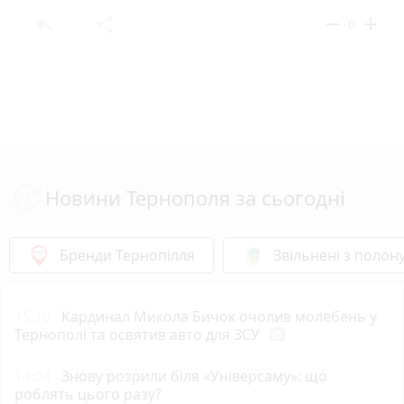
reply
share
remove
add
0
Новини Тернополя за сьогодні
Бренди Тернопілля
Звільнені з полон
15:10
Кардинал Микола Бичок очолив молебень у
Тернополі та освятив авто для ЗСУ
photo_camera
14:04
Знову розрили біля «Універсаму»: що
роблять цього разу?