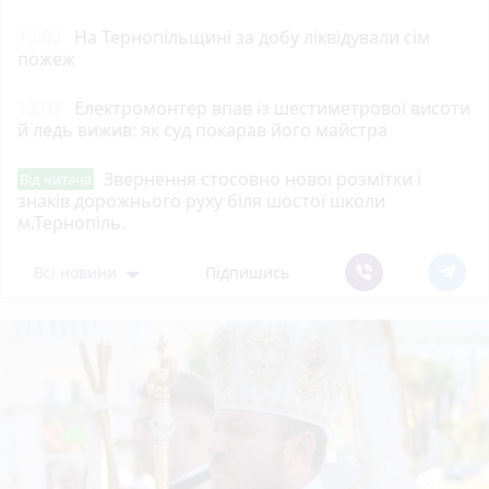
13:00
На Тернопільщині за добу ліквідували сім
пожеж
12:03
Електромонтер впав із шестиметрової висоти
й ледь вижив: як суд покарав його майстра
Звернення стосовно нової розмітки і
Від читача
знаків дорожнього руху біля шостої школи
м.Тернопіль.
Всі новини
Підпишись