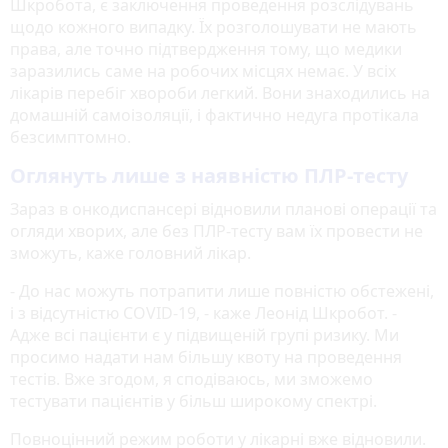
Шкробота, є заключення проведення розслідувань
щодо кожного випадку. Їх розголошувати не мають
права, але точно підтвердження тому, що медики
заразились саме на робочих місцях немає. У всіх
лікарів перебіг хвороби легкий. Вони знаходились на
домашній самоізоляції, і фактично недуга протікала
безсимптомно.
Оглянуть лише з наявністю ПЛР-тесту
Зараз в онкодиспансері відновили планові операції та
огляди хворих, але без ПЛР-тесту вам їх провести не
зможуть, каже головний лікар.
- До нас можуть потрапити лише повністю обстежені,
і з відсутністю СOVID-19, - каже Леонід Шкробот. -
Адже всі пацієнти є у підвищеній групі ризику. Ми
просимо надати нам більшу квоту на проведення
тестів. Вже згодом, я сподіваюсь, ми зможемо
тестувати пацієнтів у більш широкому спектрі.
Повноцінний режим роботи у лікарні вже відновили.