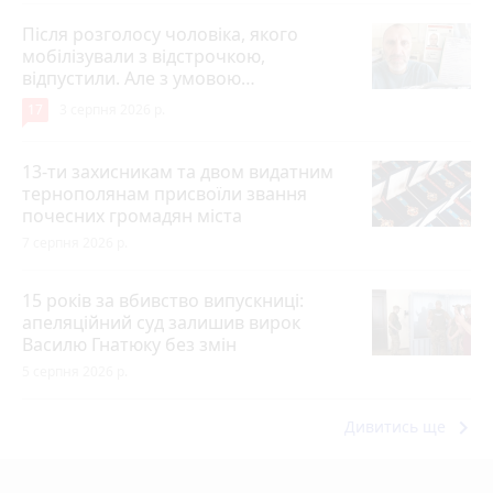
Після розголосу чоловіка, якого
мобілізували з відстрочкою,
відпустили. Але з умовою…
17
3 серпня 2026 р.
13-ти захисникам та двом видатним
тернополянам присвоїли звання
почесних громадян міста
7 серпня 2026 р.
15 років за вбивство випускниці:
апеляційний суд залишив вирок
Василю Гнатюку без змін
5 серпня 2026 р.
keyboard_arrow_right
Дивитись ще