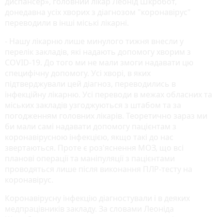
диспансер», головний лікар Леонід Шкробот,
донедавна усіх хворих з діагнозом "коронавірус"
переводили в інші міські лікарні.
- Нашу лікарню лише минулого тижня внесли у
перелік закладів, які надають допомогу хворим з
СOVID-19. До того ми не мали змоги надавати цю
специфічну допомогу. Усі хворі, в яких
підтверджували цей діагноз, переводились в
інфекційну лікарню. Усі переводи в межах обласних та
міських закладів узгоджуються з штабом та за
погодженням головних лікарів. Теоретично зараз ми
би мали самі надавати допомогу пацієнтам з
коронавірусною інфекцією, якщо такі до нас
звертаються. Проте є роз'яснення МОЗ, що всі
планові операції та маніпуляції з пацієнтами
проводяться лише після виконання ПЛР-тесту на
коронавірус.
Коронавірусну інфекцію діагностували і в деяких
медпрацівників закладу. За словами Леоніда