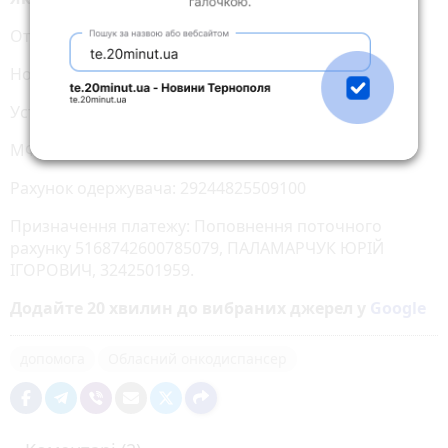
Отримувач платежу: ПАЛАМАРЧУК ЮРІЙ ІГОРОВИЧ
Номер картки: 5168742600785079
Установа банку: ПриватБанк
МФО банку: 305299 ЄДРПОУ (або ОКПО): 14360570
Рахунок одержувача: 29244825509100
Призначення платежу: Поповнення поточного
рахунку 5168742600785079, ПАЛАМАРЧУК ЮРІЙ
ІГОРОВИЧ, 3242501959.
Додайте 20 хвилин до вибраних джерел у
Google
допомога
Обласний онкодиспансер