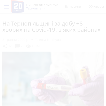
Пишеш ти! Коментує
Всі новини
Обговорен
Тернопіль
На Тернопільщині за добу +8
хворих на Covid-19: в яких районах
8 травня 2020 р.
Тетяна Шпікула
chat_bubble
share
visibility
12
7
10183