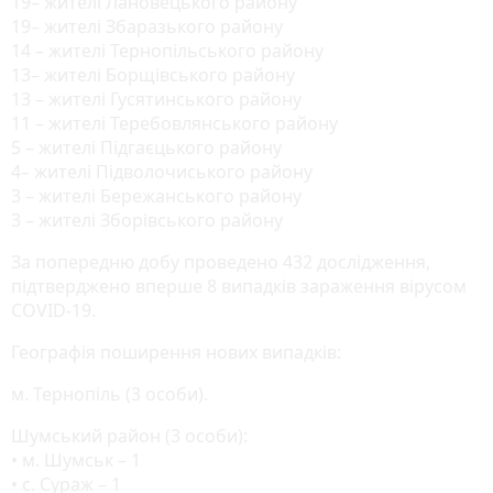
19– жителі Лановецького району
19– жителі Збаразького району
14 – жителі Тернопільського району
13– жителі Борщівського району
13 – жителі Гусятинського району
11 – жителі Теребовлянського району
5 – жителі Підгаєцького району
4– жителі Підволочиського району
3 – жителі Бережанського району
3 – жителі Зборівського району
За попередню добу проведено 432 дослідження,
підтверджено вперше 8 випадків зараження вірусом
COVID-19.
Географія поширення нових випадків:
м. Тернопіль (3 особи).
Шумський район (3 особи):
• м. Шумськ – 1
• с. Сураж – 1