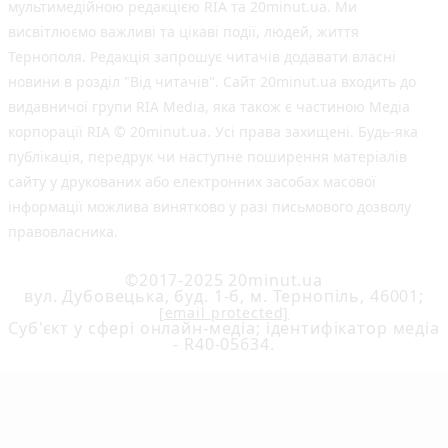
мультимедійною редакцією RIA та 20minut.ua. Ми
висвітлюємо важливі та цікаві події, людей, життя
Тернополя. Редакція запрошує читачів додавати власні
новини в розділ "Від читачів". Сайт 20minut.ua входить до
видавничої групи RIA Media, яка також є частиною Медіа
корпорації RIA © 20minut.ua. Усі права захищені. Будь-яка
публiкацiя, передрук чи наступне поширення матеріалів
сайту у друкованих або електронних засобах масової
інформації можлива винятково у разі письмового дозволу
правовласника.
©2017-2025 20minut.ua
вул. Дубовецька, буд. 1-б, м. Тернопіль, 46001;
[email protected]
Cуб'єкт у сфері онлайн-медіа; ідентифікатор медіа
- R40-05634.