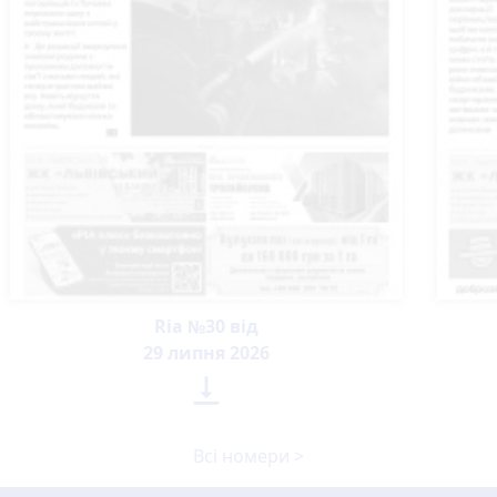
Ria №30 від
29 липня 2026

Всі номери >