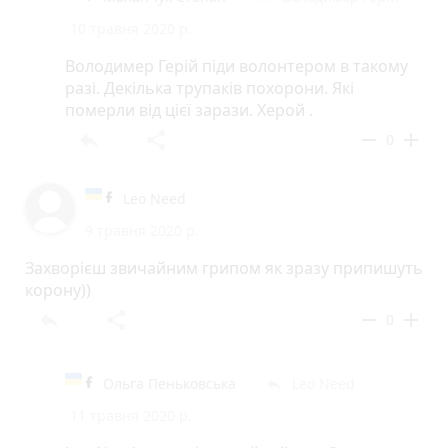
10 травня 2020 р.
Володимер Герій піди волонтером в такому
разі. Декілька трупаків похорони. Які
померли від цієї зарази. Херой .
reply
share
remove
add
0
Leo Need
9 травня 2020 р.
Захворієш звичайним грипом як зразу припишуть
корону))
reply
share
remove
add
0
Ольга Пеньковська
Leo Need
reply
11 травня 2020 р.