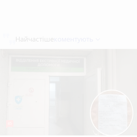
коментують
Найчастіше
45