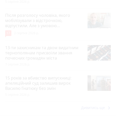
5 серпня 2026 р.
Після розголосу чоловіка, якого
мобілізували з відстрочкою,
відпустили. Але з умовою…
17
3 серпня 2026 р.
13-ти захисникам та двом видатним
тернополянам присвоїли звання
почесних громадян міста
7 серпня 2026 р.
15 років за вбивство випускниці:
апеляційний суд залишив вирок
Василю Гнатюку без змін
5 серпня 2026 р.
keyboard_arrow_right
Дивитись ще