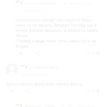
Ольга Пеньковська
Iwanna Jurzun
reply
11 травня 2020 р.
Iwanna Jurzun Що ви таке пишете? Якщо
нема, то не пишуть. Дякуємо Господу, що в
легких формах хворіють і в лікарні не треба
лягати.
Справді є люди. Яким ніхто, навіть Бого не
вгодив
reply
share
remove
add
0
Володимер Герій
10 травня 2020 р.
Хуйню пишуть всяку нема ніякого вірусу
reply
share
remove
add
0
Маланчук Степан
Володимер Герій
reply