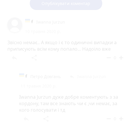
Опублікувати коментар
Iwanna Jurzun
10 травня 2020 р.
Звісно немає.. А якщо і є то одиничні випадки а
приписують всім кому попало... Надоїло вже
reply
share
remove
add
0
Петро Довгань
Iwanna Jurzun
reply
11 травня 2020 р.
Iwanna Jurzun дуже добре коментують з за
кордону, там все знають чи є ,чи немає, за
кого голосувати і тд
reply
share
remove
add
0