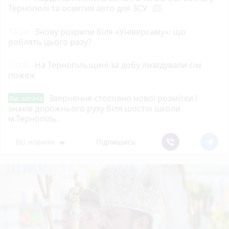
Тернополі та освятив авто для ЗСУ
photo_camera
14:04
Знову розрили біля «Універсаму»: що
роблять цього разу?
13:00
На Тернопільщині за добу ліквідували сім
пожеж
Звернення стосовно нової розмітки і
Від читача
знаків дорожнього руху біля шостої школи
м.Тернопіль.
Всі новини
Підпишись