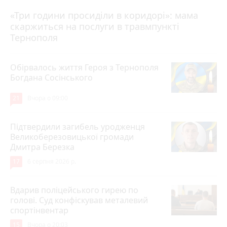
«Три години просиділи в коридорі»: мама
Вчора о 13:05
скаржиться на послуги в травмпункті
Тернополя
Обірвалось життя Героя з Тернополя
Богдана Сосінського
21
Вчора о 09:00
Підтвердили загибель уродженця
Великоберезовицької громади
Дмитра Березка
17
6 серпня 2026 р.
Вдарив поліцейського гирею по
голові. Суд конфіскував металевий
спортінвентар
15
Вчора о 20:03