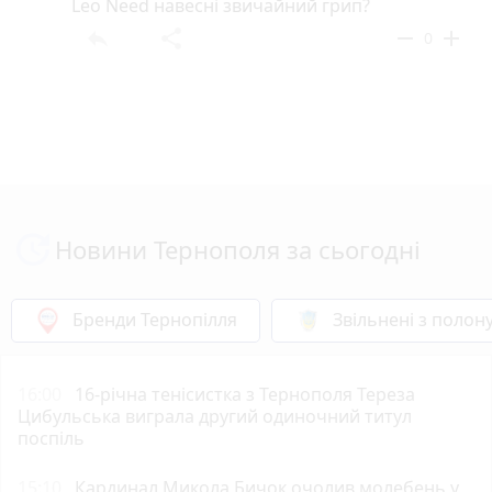
Leo Need навесні звичайний грип?
reply
share
remove
add
0
Новини Тернополя за сьогодні
Бренди Тернопілля
Звільнені з полон
16:00
16-річна тенісистка з Тернополя Тереза
Цибульська виграла другий одиночний титул
поспіль
15:10
Кардинал Микола Бичок очолив молебень у