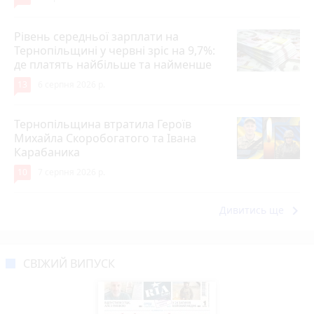
Рівень середньої зарплати на
Тернопільщині у червні зріс на 9,7%:
де платять найбільше та найменше
13
6 серпня 2026 р.
Тернопільщина втратила Героїв
Михайла Скоробогатого та Івана
Карабаника
10
7 серпня 2026 р.
keyboard_arrow_right
Дивитись ще
СВІЖИЙ ВИПУСК