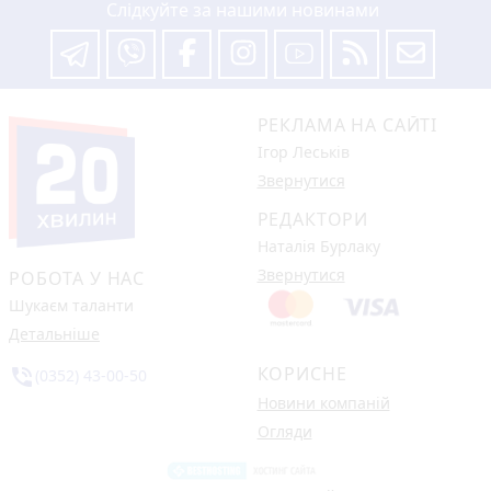
Слідкуйте за нашими новинами
РЕКЛАМА НА САЙТІ
Ігор Леськів
Звернутися
РЕДАКТОРИ
Наталія Бурлаку
Звернутися
РОБОТА У НАС
Шукаєм таланти
Детальніше
КОРИСНЕ
phone_in_talk
(0352) 43-00-50
Новини компаній
Огляди