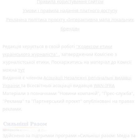
Правила користування сайтом
Умови і правила надання платного доступу
Рекламна політика проєкту «Інтерактивна мапа локальних
брендів»
Редакція керується в своїй роботі
"Кодексом етики
українського журналіста"
, затвердженим Комісією з
журналістської етики. Поскаржитись на матеріал до Комісії
можна
тут
Видання є членом
Асоціації Незалежні регіональні видавці
України
та Всесвітньої асоціації видавців
WAN-IFRA
Матеріали з позначками "Новини компаній", "Прес-служба",
"Реклама" та "Партнерський проєкт" опубліковані на правах
реклами.
Здійснено за підтримки програми «Сильніші разом: Медіа та