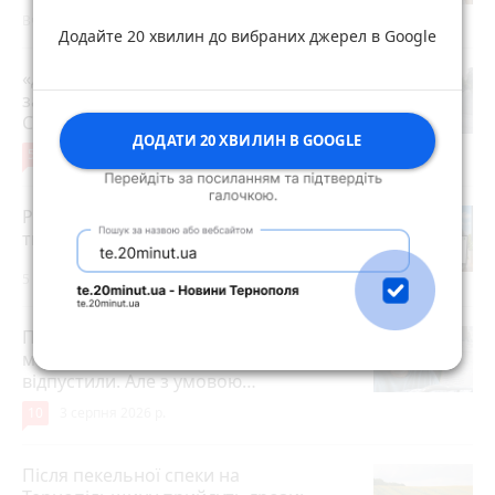
Вчора об 11:29
Додайте 20 хвилин до вибраних джерел в Google
«Дорогу зробили, і на тому все»: чи
задоволені мешканці ремонтом на
Стуса, 2
ДОДАТИ 20 ХВИЛИН В GOOGLE
5
4 серпня 2026 р.
Робота в Тернополі: актуальні вакансії
тижня (оновлено 5 серпня)
5 серпня 2026 р.
Після розголосу чоловіка, якого
мобілізували з відстрочкою,
відпустили. Але з умовою…
10
3 серпня 2026 р.
Після пекельної спеки на