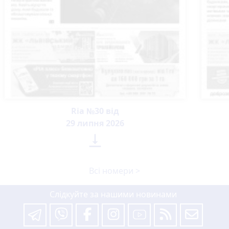
Ria №30 від
29 липня 2026

Всі номери >
Слідкуйте за нашими новинами