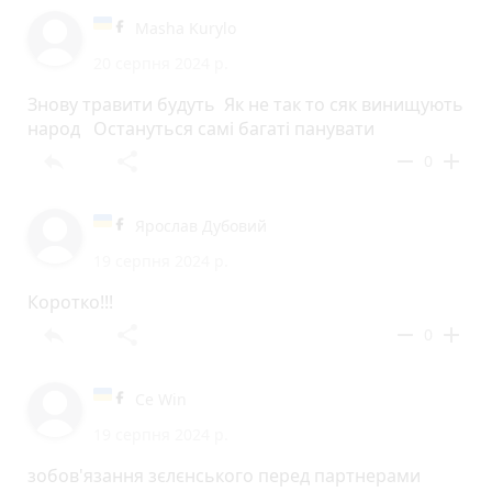
Masha Kurylo
20 серпня 2024 р.
Знову травити будуть Як не так то сяк винищують
народ Остануться самі багаті панувати
reply
share
remove
add
0
Ярослав Дубовий
19 серпня 2024 р.
Коротко!!!
reply
share
remove
add
0
Ce Win
19 серпня 2024 р.
зобов'язання зєлєнського перед партнерами