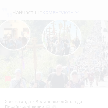
коментують
Найчастіше
78
4 серпня 2026 р.
Хресна хода з Волині вже дійшла до
Почаївської лаври
photo_camera
play_circle_filled