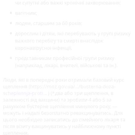
чи супутні або важкі хронічні захворювання;
вагітним;
людям, старшим за 60 років;
дорослим і дітям, які перебувають у групі ризику
важкого перебігу та смерті внаслідок
коронавірусної інфекції,
представникам професійної групи ризику
(наприклад, лікарі, вчителі, військові та ін.).
Люди, які в попередні роки отримали базовий курс
щеплення (
https://moz.gov.ua/.../busterna-doza-
scheplennja-proti...
) (*два або три щеплення, в
залежності від вакцини) та зробили 4 або 5 за
рахунком бустерне щеплення минулого року, —
можуть і надалі безоплатно ревакцинуватись. Для
цього необхідно записатись до сімейного лікаря та
після візиту вакцинуватись у найближчому пункті
щеплення.