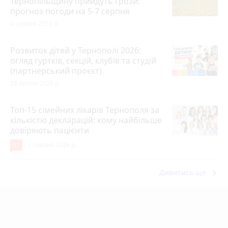
Тернопільщину прийдуть грози:
прогноз погоди на 5-7 серпня
4 серпня 2026 р.
Розвиток дітей у Тернополі 2026:
огляд гуртків, секцій, клубів та студій
(партнерський проєкт)
28 липня 2026 р.
Топ-15 сімейних лікарів Тернополя за
кількістю декларацій: кому найбільше
довіряють пацієнти
31
1 серпня 2026 р.
keyboard_arrow_right
Дивитись ще