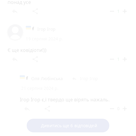
понад усе
reply
share
remove
add
1
Ігор Ігор
19 серпня 2024 р.
Є ще ковідіоти!))
reply
share
remove
add
1
Оля Любінська
Ігор Ігор
reply
21 серпня 2024 р.
Ігор Ігор є,і твердо ще вірять нажаль.
reply
share
remove
add
0
Дивитись ще 6 відповідей