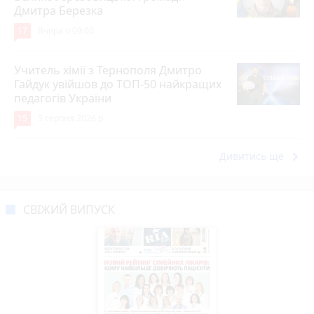
Дмитра Березка
17
Вчора о 09:00
Учитель хімії з Тернополя Дмитро
Гайдук увійшов до ТОП-50 найкращих
педагогів України
15
5 серпня 2026 р.
keyboard_arrow_right
Дивитись ще
СВІЖИЙ ВИПУСК