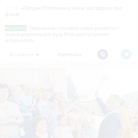
22:00
«Петрик П’яточкин у кіно»: що відомо про
фільм
Звернення стосовно нової розмітки і
Від читача
знаків дорожнього руху біля шостої школи
м.Тернопіль.
Всі новини
Підпишись