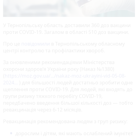
У Тернопільську область доставили 360 доз вакцини
проти СОVID-19. Загалом в області 510 доз вакцини.
Про це
повідомили
в Тернопільському обласному
центрі контролю та профілактики хвороб.
За оновленими рекомендаціями Міністерства
охорони здоровʼя України року (Наказ №1380)
(
https://moz.gov.ua/.../nakaz-moz-ukrayini-vid-05-08-
2024...
) для більшості людей достатньо зробити одне
щеплення проти СОVID-19. Для людей, які входять до
групи ризику тяжкого перебігу COVID-19,
передбачено введення більшої кількості доз — тобто
ревакцинація через 6-12 місяців.
Ревакцинація рекомендована людям з груп ризику:
дорослим і дітям, які мають ослаблений імунітет