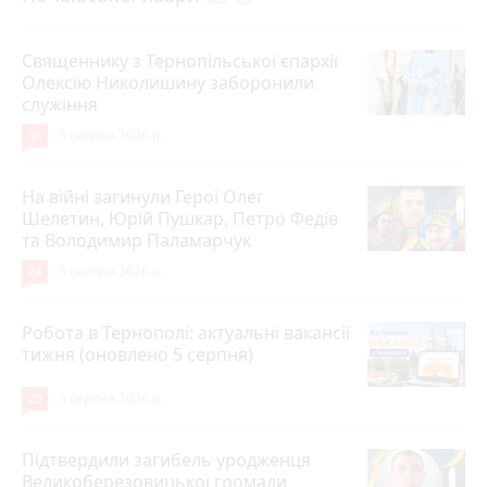
Священнику з Тернопільської єпархії
Олексію Николишину заборонили
служіння
36
5 серпня 2026 р.
На війні загинули Герої Олег
Шелетин, Юрій Пушкар, Петро Федів
та Володимир Паламарчук
24
5 серпня 2026 р.
Робота в Тернополі: актуальні вакансії
тижня (оновлено 5 серпня)
20
5 серпня 2026 р.
Підтвердили загибель уродженця
Великоберезовицької громади