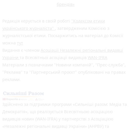
брендів»
Редакція керується в своїй роботі
"Кодексом етики
українського журналіста"
, затвердженим Комісією з
журналістської етики. Поскаржитись на матеріал до Комісії
можна
тут
Видання є членом
Асоціації Незалежні регіональні видавці
України
та Всесвітньої асоціації видавців
WAN-IFRA
Матеріали з позначками "Новини компаній", "Прес-служба",
"Реклама" та "Партнерський проєкт" опубліковані на правах
реклами.
Здійснено за підтримки програми «Сильніші разом: Медіа та
Демократія», що реалізується Всесвітньою асоціацією
видавців новин (WAN-IFRA) у партнерстві з Асоціацією
«Незалежні регіональні видавці України» (АНРВУ) та