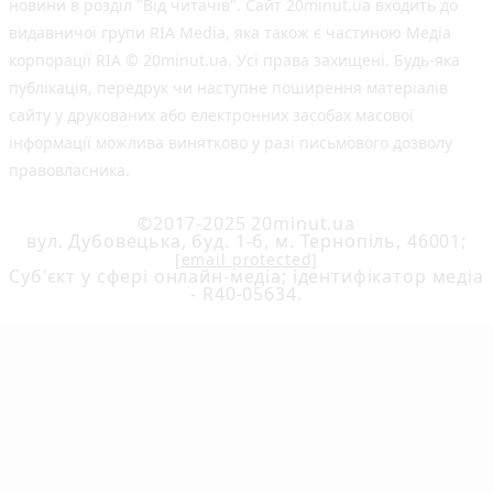
новини в розділ "Від читачів". Сайт 20minut.ua входить до
видавничої групи RIA Media, яка також є частиною Медіа
корпорації RIA © 20minut.ua. Усі права захищені. Будь-яка
публiкацiя, передрук чи наступне поширення матеріалів
сайту у друкованих або електронних засобах масової
інформації можлива винятково у разі письмового дозволу
правовласника.
©2017-2025 20minut.ua
вул. Дубовецька, буд. 1-б, м. Тернопіль, 46001;
[email protected]
Cуб'єкт у сфері онлайн-медіа; ідентифікатор медіа
- R40-05634.