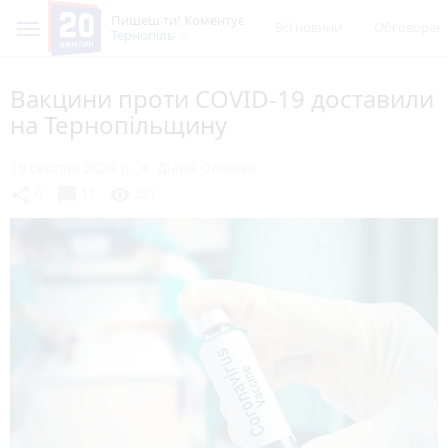
Пишеш ти! Коментує
Всі новини
Обговорен
Тернопіль
Вакцини проти СОVID-19 доставили
на Тернопільщину
19 серпня 2024 р.
Діана Олійник
chat_bubble
share
visibility
0
11
201