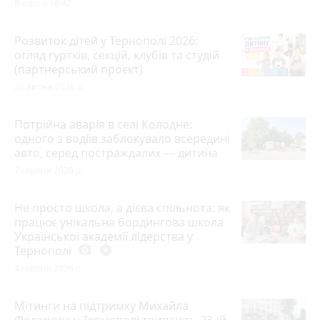
Вчора о 16:42
Розвиток дітей у Тернополі 2026:
огляд гуртків, секцій, клубів та студій
(партнерський проєкт)
28 липня 2026 р.
Потрійна аварія в селі Колодне:
одного з водіїв заблокувало всередині
авто, серед постраждалих — дитина
7 серпня 2026 р.
Не просто школа, а дієва спільнота: як
працює унікальна бордингова школа
Української академії лідерства у
Тернополі
photo_camera
play_circle_filled
4 серпня 2026 р.
Мітинги на підтримку Михайла
Федорова у Тернополі тривають 23-ій