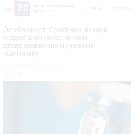
Пишеш ти! Коментує
Всі новини
Обговорен
Тернопіль
Особливості Covid-вакцинації
людей з онкологічними
захворюваннями (новини
компаній)
2 травня 2023 р.
RIA плюс
share
visibility
0
59