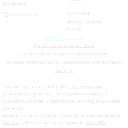
Детальніше
КОРИСНЕ
phone_in_talk
(0352) 43-00-50
Новини компаній
Огляди
Правила користування сайтом
Умови і правила надання платного доступу
Рекламна політика проєкту «Інтерактивна мапа локальних
брендів»
Редакція керується в своїй роботі
"Кодексом етики
українського журналіста"
, затвердженим Комісією з
журналістської етики. Поскаржитись на матеріал до Комісії
можна
тут
Видання є членом
Асоціації Незалежні регіональні видавці
України
та Всесвітньої асоціації видавців
WAN-IFRA