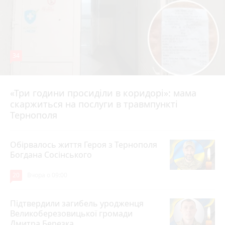
34
«Три години просиділи в коридорі»: мама
Вчора о 13:05
скаржиться на послуги в травмпункті
Тернополя
Обірвалось життя Героя з Тернополя
Богдана Сосінського
20
Вчора о 09:00
Підтвердили загибель уродженця
Великоберезовицької громади
Дмитра Березка