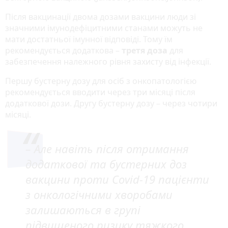
Після вакцинації двома дозами вакцини люди зі
значними імунодефіцитними станами можуть не
мати достатньої імунної відповіді. Тому їм
рекомендується додаткова –
третя доза
для
забезпечення належного рівня захисту від інфекції.
Першу бустерну дозу для осіб з онкопатологією
рекомендується вводити через три місяці після
додаткової дози. Другу бустерну дозу – через чотири
місяці.
– Але навіть після отримання
додаткової та бустерних доз
вакцини проти Covid-19 пацієнти
з онкологічними хворобами
залишаються в групі
підвищеного ризику тяжкого