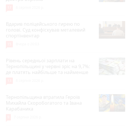
17
6 серпня 2026 р.
Вдарив поліцейського гирею по
голові. Суд конфіскував металевий
спортінвентар
15
Вчора о 20:03
Рівень середньої зарплати на
Тернопільщині у червні зріс на 9,7%:
де платять найбільше та найменше
13
6 серпня 2026 р.
Тернопільщина втратила Героїв
Михайла Скоробогатого та Івана
Карабаника
9
7 серпня 2026 р.