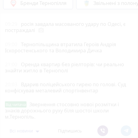
Бренди Тернопілля
Звільнені з полон
09:29
росія завдала масованого удару по Одесі, є
постраждалі
photo_camera
09:00
Тернопільщина втратила Героїв Андрія
Іскоростенського та Володимира Дичка
21:00
Оренда квартир без ріелторів: чи реально
знайти житло в Тернополі
20:03
Вдарив поліцейського гирею по голові. Суд
конфіскував металевий спортінвентар
Звернення стосовно нової розмітки і
Від читача
знаків дорожнього руху біля шостої школи
м.Тернопіль.
Всі новини
Підпишись