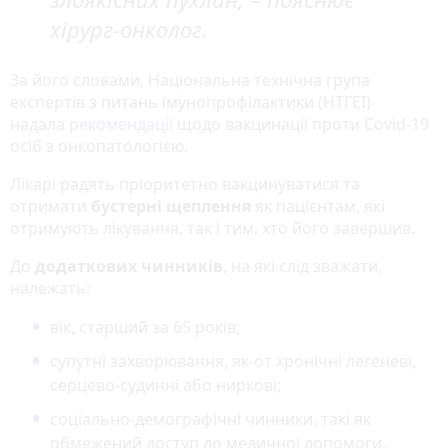
хірург-онколог.
За його словами, Національна технічна група
експертів з питань імунопрофілактики (НТГЕІ)
надала
рекомендації
щодо вакцинації проти Covid-19
осіб з онкопатологією.
Лікарі радять пріоритетно вакцинуватися та
отримати
бустерні щеплення
як пацієнтам, які
отримують лікування, так і тим, хто його завершив.
До
додаткових чинників
, на які слід зважати,
належать:
вік, старший за 65 років;
супутні захворювання, як-от хронічні легеневі,
серцево-судинні або ниркові;
соціально-демографічні чинники, такі як
обмежений доступ до медичної допомоги.