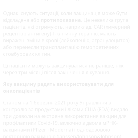
Однак існують ситуації, коли вакцинація може бути
відкладена або
протипоказана
. Це невелика група
пацієнтів, які отримують, наприклад, CAR (химерний
рецептор антигену)-T-клітинну терапію, мають
виражені зміни в крові (лейкопенію, агранулоцитоз)
або перенесли трансплантацію гемопоетичних
стовбурових клітин.
Ці пацієнти можуть вакцинуватися не раніше, ніж
через три місяці після закінчення лікування.
Яку вакцину радять використовувати для
онкопацієнтів
Станом на 1 березня 2021 року Управління з
контролю за продуктами і ліками США (FDA) видало
три дозволи на екстрене використання вакцин для
профілактики Covid-19, включно з двома мРНК-
вакцинами (Pfizer і Moderna) і однодозовою
векторною вакциною (Janssen/Johnson&Johnson).