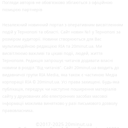
Погляди авторів не обов'язково збігаються з офіційною
позицією партнерів
Незалежний новинний портал з оперативним висвітленням
подій у Тернополі та області. Сайт новин №1 у Тернополі за
розміром аудиторії. Новини створюються для Вас
мультимедійною редакцією RIA та 20minut.ua. Ми
висвітлюємо важливі та цікаві події, людей, життя
Тернополя. Редакція запрошує читачів додавати власні
новини в розділ "Від читачів". Сайт 20minut.ua входить до
видавничої групи RIA Media, яка також є частиною Медіа
корпорації RIA © 20minut.ua. Усі права захищені. Будь-яка
публiкацiя, передрук чи наступне поширення матеріалів
сайту у друкованих або електронних засобах масової
інформації можлива винятково у разі письмового дозволу
правовласника.
©2017-2025 20minut.ua