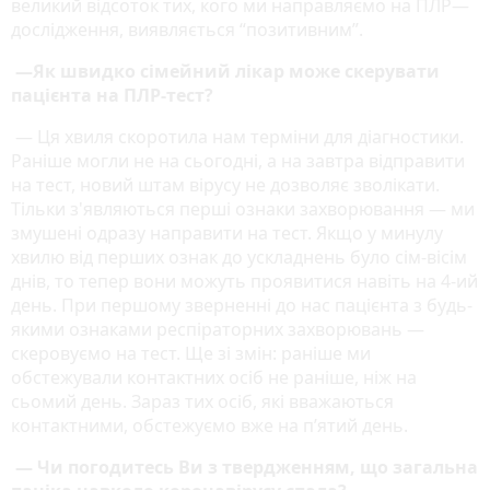
великий відсоток тих, кого ми направляємо на ПЛР—
дослідження, виявляється “позитивним”.
—Як швидко сімейний лікар може скерувати
пацієнта на ПЛР-тест?
— Ця хвиля скоротила нам терміни для діагностики.
Раніше могли не на сьогодні, а на завтра відправити
на тест, новий штам вірусу не дозволяє зволікати.
Тільки з'являються перші ознаки захворювання — ми
змушені одразу направити на тест. Якщо у минулу
хвилю від перших ознак до ускладнень було сім-вісім
днів, то тепер вони можуть проявитися навіть на 4-ий
день. При першому зверненні до нас пацієнта з будь-
якими ознаками респіраторних захворювань —
скеровуємо на тест. Ще зі змін: раніше ми
обстежували контактних осіб не раніше, ніж на
сьомий день. Зараз тих осіб, які вважаються
контактними, обстежуємо вже на п’ятий день.
— Чи погодитесь Ви з твердженням, що загальна