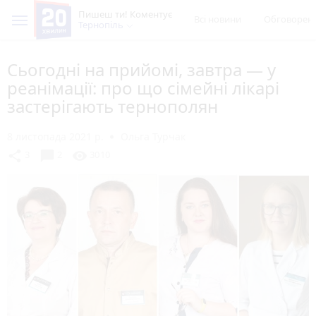
Пишеш ти! Коментує
Всі новини
Обговорен
Тернопіль
Сьогодні на прийомі, завтра — у
реанімації: про що сімейні лікарі
застерігають тернополян
8 листопада 2021 р.
Ольга Турчак
chat_bubble
share
visibility
3
2
3010