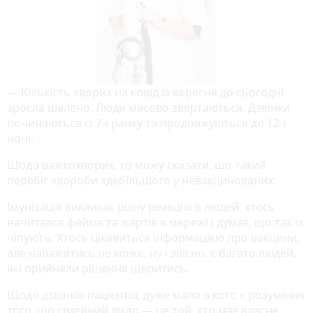
— Кількість хворих на ковід із вересня до сьогодні
зросла шалено. Люди масово звертаються. Дзвінки
починаються із 7-ї ранку та продовжуються до 12-ї
ночі.
Щодо важкохворих, то можу сказати, що такий
перебіг хвороби здебільшого у невакцинованих.
Імунізація викликає різну реакцію в людей: хтось
начитався фейків та жартів в мережі і думає, що так їх
чіпують. Хтось цікавиться інформацією про вакцини,
але наважитись не може, ну і звісно, є багато людей,
які прийняли рішення щепитись.
Щодо дзвінків пацієнтів, дуже мало в кого є розуміння
того, що сімейний лікар — це той, хто має власне