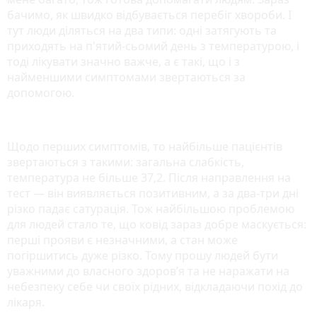
бачимо, як швидко відбувається перебіг хвороби. І
тут люди діляться на два типи: одні затягують та
приходять на п'ятий-сьомий день з температурою, і
тоді лікувати значно важче, а є такі, що і з
найменшими симптомами звертаються за
допомогою.
Щодо перших симптомів, то найбільше пацієнтів
звертаються з такими: загальна слабкість,
температура не більше 37,2. Після направлення на
тест — він виявляється позитивним, а за два-три дні
різко падає сатурація. Тож найбільшою проблемою
для людей стало те, що ковід зараз добре маскується:
перші прояви є незначними, а стан може
погіршитись дуже різко. Тому прошу людей бути
уважними до власного здоров’я та не наражати на
небезпеку себе чи своїх рідних, відкладаючи похід до
лікаря.