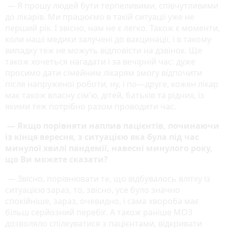
— Я прошу людей бути терпеливими, співчутливими
до лікарів. Ми працюємо в такій ситуації уже не
перший рік. І звісно, нам не є легко. Також є моменти,
коли наші медики залучені до вакцинації, і в такому
випадку теж не можуть відповісти на дзвінок. Ще
також хочеться нагадати і за вечірній час: дуже
просимо дати сімейним лікарям змогу відпочити
після напруженої роботи, ну, і по—друге, кожен лікар
має також власну сім’ю, дітей, батьків та рідних, із
якими теж потрібно разом проводити час.
— Якщо порівняти наплив пацієнтів, починаючи
із кінця вересня, з ситуацією яка була під час
минулої хвилі пандемії, навесні минулого року,
що Ви можете сказати?
— Звісно, порівнювати те, що відбувалось влітку із
ситуацією зараз, то, звісно, усе було значно
спокійніше, зараз, очевидно, і сама хвороба має
більш серйозний перебіг. А також раніше МОЗ
дозволяло спілкуватися з пацієнтами, відкривати