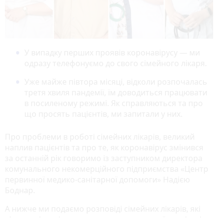
У випадку перших проявів коронавірусу — ми
одразу телефонуємо до свого сімейного лікаря.
Уже майже півтора місяці, відколи розпочалась
третя хвиля пандемії, їм доводиться працювати
в посиленому режимі. Як справляються та про
що просять пацієнтів, ми запитали у них.
Про проблеми в роботі сімейних лікарів, великий
наплив пацієнтів та про те, як коронавірус змінився
за останній рік говоримо із заступником директора
комунального некомерційного підприємства «Центр
первинної медико-санітарної допомоги» Надією
Боднар.
А нижче ми подаємо розповіді сімейних лікарів, які