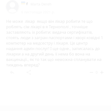
Marta Dereh
8 листопада 2021 р.
Не може лікар якщо він лікар робити те що
роблять сім лікарі в я Тернополі , точніше
заставляють їх робити: видача сертифікатів,
стоять люди з загран паспортами і хворі ковідні 1
компютер на медсестру і лікаря. Це центр
надання адмін послуг! І ще одне., записалась до
лікарки а на другий день її нема бо вона на
вакцинаціі., як то так що неможна спланувати на
тиждень вперед?
reply
share
remove
add
0