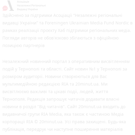
Здійснено за підтримки Асоціації “Незалежні регіональні
видавці України” та Foreningen Ukrainian Media Fund Nordic в
рамках реалізації проєкту Хаб підтримки регіональних медіа.
Погляди авторів не обов'язково збігаються з офіційною
позицією партнерів
Незалежний новинний портал з оперативним висвітленням
подій у Тернополі та області. Сайт новин №1 у Тернополі за
розміром аудиторії. Новини створюються для Вас
мультимедійною редакцією RIA та 20minut.ua. Ми
висвітлюємо важливі та цікаві події, людей, життя
Тернополя. Редакція запрошує читачів додавати власні
новини в розділ "Від читачів". Сайт 20minut.ua входить до
видавничої групи RIA Media, яка також є частиною Медіа
корпорації RIA © 20minut.ua. Усі права захищені. Будь-яка
публiкацiя, передрук чи наступне поширення матеріалів