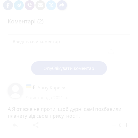
Коментарі (2)
Опублікувати коментар
Yuriy Kupeev
9 листопада 2021 р.
А Я от вже не проти, щоб дурні самі позбавили
планету від своєї присутності.
reply
share
remove
add
0