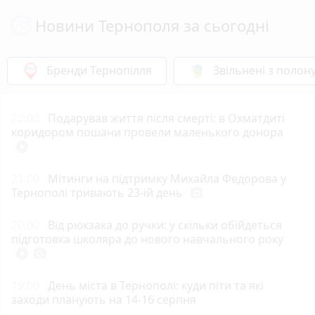
Новини Тернополя за сьогодні
Бренди Тернопілля
Звільнені з полон
22:00
Подарував життя після смерті: в Охматдиті
коридором пошани провели маленького донора
play_circle_filled
21:00
Мітинги на підтримку Михайла Федорова у
Тернополі тривають 23-ій день
photo_camera
20:00
Від рюкзака до ручки: у скільки обійдеться
підготовка школяра до нового навчального року
play_circle_filled
photo_camera
19:00
День міста в Тернополі: куди піти та які
заходи планують на 14-16 серпня