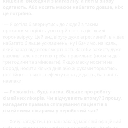
кишеню, виходячи з магазину, а потім знову
одягають. Або носять маски набагато довше, ніж
це потрібно.
— Я хотіла б звернутись до людей з таким
проханням: оцініть усю серйозність цієї хвилі
коронавірусу. Цей вид вірусу дуже агресивний, він дає
набагато більше ускладнень, ну і бачимо, на жаль,
який зараз відсоток смертності. Засоби захисту дуже
важливі, але носити їх треба правильно (носити дві-
три години та змінювати). Якщо маску носити на
бороді, носити кілька днів або ж руками торкатись
постійно — ніякого ефекту вона де дасть, ба навіть
навпаки.
— Розкажіть, будь ласка, більше про роботу
сімейних лікарів. Чи відчувають втому? І прошу,
нагадаєте правила спілкування пацієнтів з
сімейними лікарями у неробочий час?
— Хочу нагадати, що наш заклад має свій офіційний
сайт, на якому зазначені години прийому сімейних