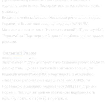
журналістської етики. Поскаржитись на матеріал до Комісії
можна
тут
Видання є членом
Асоціації Незалежні регіональні видавці
України
та Всесвітньої асоціації видавців
WAN-IFRA
Матеріали з позначками "Новини компаній", "Прес-служба",
"Реклама" та "Партнерський проєкт" опубліковані на правах
реклами.
Здійснено за підтримки програми «Сильніші разом: Медіа та
Демократія», що реалізується Всесвітньою асоціацією
видавців новин (WAN-IFRA) у партнерстві з Асоціацією
«Незалежні регіональні видавці України» (АНРВУ) та
Норвезькою асоціацією медіабізнесу (MBL) за підтримки
Норвегії. Погляди авторів не обов’язково відображають
офіційну позицію партнерів програми.