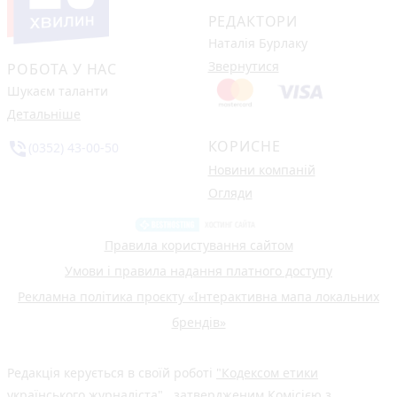
РЕДАКТОРИ
Наталія Бурлаку
Звернутися
РОБОТА У НАС
Шукаєм таланти
Детальніше
КОРИСНЕ
phone_in_talk
(0352) 43-00-50
Новини компаній
Огляди
Правила користування сайтом
Умови і правила надання платного доступу
Рекламна політика проєкту «Інтерактивна мапа локальних
брендів»
Редакція керується в своїй роботі
"Кодексом етики
українського журналіста"
, затвердженим Комісією з