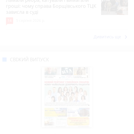
Ламали ребра, катували і вимагали
гроші: чому справа Борщівського ТЦК
зависла в суді
14
5 серпня 2026 р.
keyboard_arrow_right
Дивитись ще
СВІЖИЙ ВИПУСК