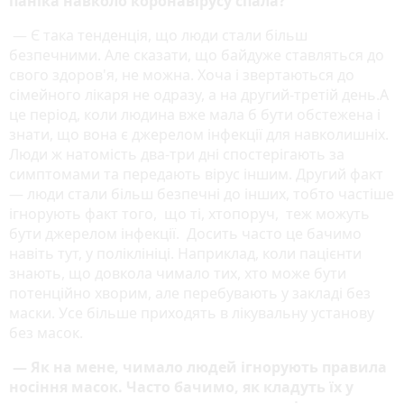
паніка навколо коронавірусу спала?
— Є така тенденція, що люди стали більш
безпечними. Але сказати, що байдуже ставляться до
свого здоров'я, не можна. Хоча і звертаються до
сімейного лікаря не одразу, а на другий-третій день.А
це період, коли людина вже мала б бути обстежена і
знати, що вона є джерелом інфекції для навколишніх.
Люди ж натомість два-три дні спостерігають за
симптомами та передають вірус іншим. Другий факт
— люди стали більш безпечні до інших, тобто частіше
ігнорують факт того, що ті, хтопоруч, теж можуть
бути джерелом інфекції. Досить часто це бачимо
навіть тут, у поліклініці. Наприклад, коли пацієнти
знають, що довкола чимало тих, хто може бути
потенційно хворим, але перебувають у закладі без
маски. Усе більше приходять в лікувальну установу
без масок.
— Як на мене, чимало людей ігнорують правила
носіння масок. Часто бачимо, як кладуть їх у