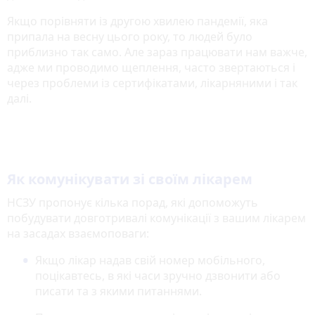
Якщо порівняти із другою хвилею пандемії, яка
припала на весну цього року, то людей було
приблизно так само. Але зараз працювати нам важче,
адже ми проводимо щеплення, часто звертаються і
через проблеми із сертифікатами, лікарняними і так
далі.
Як комунікувати зі своїм лікарем
НСЗУ пропонує кілька порад, які допоможуть
побудувати довготривалі комунікації з вашим лікарем
на засадах взаємоповаги:
Якщо лікар надав свій номер мобільного,
поцікавтесь, в які часи зручно дзвонити або
писати та з якими питаннями.