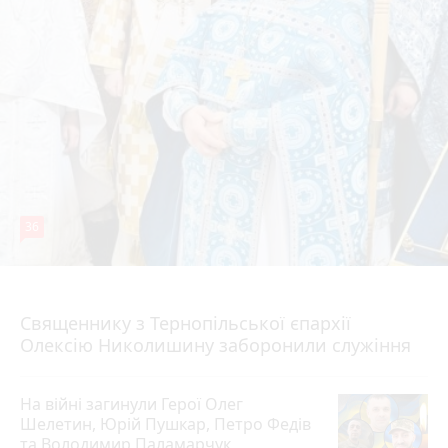
36
5 серпня 2026 р.
Священнику з Тернопільської єпархії
Олексію Николишину заборонили служіння
На війні загинули Герої Олег
Шелетин, Юрій Пушкар, Петро Федів
та Володимир Паламарчук