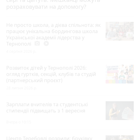
розраховувати на допомогу?
Не просто школа, а дієва спільнота: як
працює унікальна бордингова школа
Української академії лідерства у
Тернополі
photo_camera
play_circle_filled
4 серпня 2026 р.
Розвиток дітей у Тернополі 2026:
огляд гуртків, секцій, клубів та студій
(партнерський проєкт)
28 липня 2026 р.
Зарплати вчителів та студентські
стипендії підвищать з 1 вересня
Вчора о 10:15
Центр Теребовлі розрили: бруківку