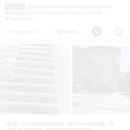
Звернення стосовно нової розмітки і
Від читача
знаків дорожнього руху біля шостої школи
м.Тернопіль.
Всі новини
Підпишись
Після потопу квартири на Коновальця, 20
сирі та цвітуть. Мешканці можуть