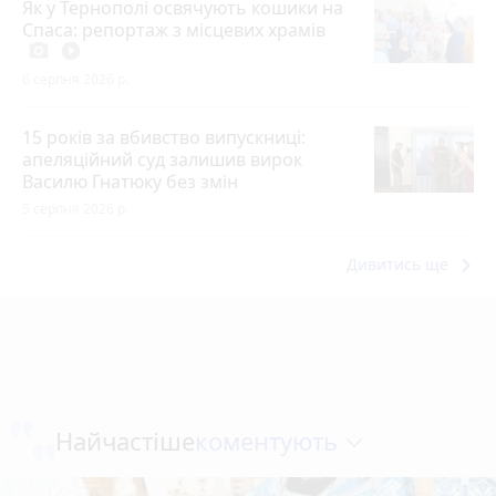
Як у Тернополі освячують кошики на
Спаса: репортаж з місцевих храмів
photo_camera
play_circle_filled
6 серпня 2026 р.
15 років за вбивство випускниці:
апеляційний суд залишив вирок
Василю Гнатюку без змін
5 серпня 2026 р.
keyboard_arrow_right
Дивитись ще
коментують
Найчастіше