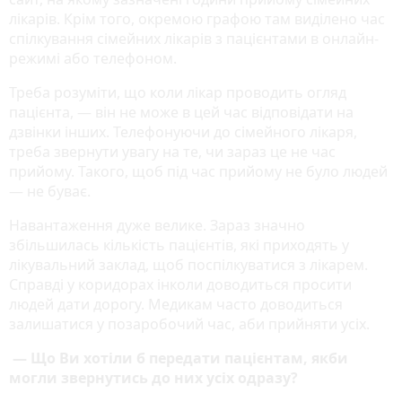
лікарів. Крім того, окремою графою там виділено час
спілкування сімейних лікарів з пацієнтами в онлайн-
режимі або телефоном.
Треба розуміти, що коли лікар проводить огляд
пацієнта, — він не може в цей час відповідати на
дзвінки інших. Телефонуючи до сімейного лікаря,
треба звернути увагу на те, чи зараз це не час
прийому. Такого, щоб під час прийому не було людей
— не буває.
Навантаження дуже велике. Зараз значно
збільшилась кількість пацієнтів, які приходять у
лікувальний заклад, щоб поспілкуватися з лікарем.
Справді у коридорах інколи доводиться просити
людей дати дорогу. Медикам часто доводиться
залишатися у позаробочий час, аби прийняти усіх.
— Що Ви хотіли б передати пацієнтам, якби
могли звернутись до них усіх одразу?