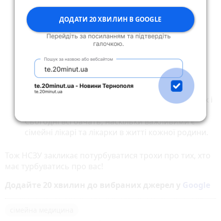
випадок не може чекати.
ДОДАТИ 20 ХВИЛИН В GOOGLE
У вихідні, святкові та неробочі дні у вашій
амбулаторії працює черговий кабінет та
реєстратура. Завжди можна звернутись туди
перш, ніж турбувати свого лікаря дзвінком у
його вихідний.
Не плутайте сімейного лікаря з психологом.
Поважайте право вашого лікаря на відпочинок і
не турбуйте його з метою “поговорити”.
Сьогодні всі бачать, наскільки важливими є
сімейні лікарі та лікарки в житті кожної родини.
Тож НСЗУ закликає потурбуватися трохи про тих, хто
має турбуватись про вас!
Додайте 20 хвилин до вибраних джерел у
Google
сімейна медицина