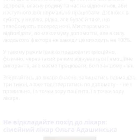
здоров’я, власну родину та час на відпочинок, аби
наступного дня нормально працювати. Дзвінок є в
суботу, у неділю, рідко, але буває й таке, що
телефонують посеред ночі. Ми стараємось
відповідати, по-максимуму допомогти, але в силу
людського фактора не завжди це виходить на 100%.
У такому режимі важко працювати: емоційно,
фізично, через такий режим відчувається і емоційне
вигорання, але маємо працювати, бо по-іншому ніяк.
Звертайтесь до лікаря вчасно, залишатись вдома два-
три тижні, а вже тоді звертатись по допомогу — не є
правильно, і з точки зору пацієнта, і з точки зору
лікаря.
Не відкладайте похід до лікаря:
сімейний лікар Ольга Адашинська