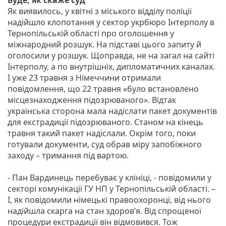
Як виявилось, у квітні з міського відділу поліції
надійшло клопотання у сектор укрбюро Інтерполу в
Тернопільській області про оголошення у
міжнародний розшук. На підставі цього запиту й
оголосили у розшук. Щоправда, не на загал на сайті
Інтерполу, а по внутрішніх, дипломатичних каналах.
І уже 23 травня з Німеччини отримали
повідомлення, що 22 травня «було встановлено
місцезнаходження підозрюваного». Відтак
українська сторона мала надіслати пакет документів
для екстрадиції підозрюваного. Станом на кінець
травня такий пакет надіслали. Окрім того, поки
готували документи, суд обрав міру запобіжного
заходу – тримання під вартою.
- Пан Вардинець перебуває у клініці, - повідомили у
секторі комунікації ГУ НП у Тернопільській області. –
І, як повідомили німецькі правоохоронці, від нього
надійшла скарга на стан здоров’я. Від спрощеної
процедури екстрадиції він відмовився. Тож