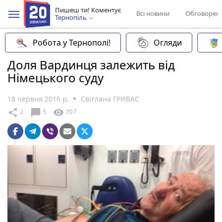
Пишеш ти! Коментує
Всі новини
Обговорен
Тернопіль
Робота у Тернополі!
Огляди
Доля Вардинця залежить від
Німецького суду
18 червня 2016 р.
Світлана ГРИВАС
chat_bubble
share
visibility
2
5
707