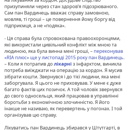
призупиняли через стан здоров’я підозрюваного.
Сам пан Вардинець вважає справу замовною,
мовляв, ті гроші – це повернення йому боргу від
підприємця, а не «подяка».
- Ця справа була спровокована правоохоронцями,
які використали цивільний конфлікт між мною та
людиною, яка була винна мені гроші, –
переконував
«RIA плюс» ще у листопаді 2015 року пан Вардинець
.
– Коли я потрапив до
лікарні
з інфарктом, виникла
потреба виїжджати на операцію за кордон. Я мусив
зібрати кошти. Звернувся і до тієї людини, яка мені
заборгувала. Я цього не приховував. У мене є дуже
багато фактів цих позичок. А той чоловік звернувся
до свого односельця, який працював в управлінні
боротьби з економічною злочинністю. Я його
інакше не називаю, як перевертень у погонах. І той
організував цю справу.
Лікуватись пан Вардинець збирався у Штутгарті, в