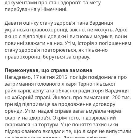
документами про стан здоров’я та мету
перебування у Німеччині.
Давати оцінку стану здоров’я пана Вардинця
українські правоохоронці, звісно, не можуть. Адже
якщо є відповідні довідки і висновки медиків, вони
повинні зважати на них. Утім, історія з погіршенням
стану здоров’я повторюється, як тільки-но
правоохоронці беруться за справу.
Переконував, що справа замовна
Нагадаємо, 17 квітня 2015 поліція повідомила про
затримання головного лікаря Тернопільської
райлікарні, депутата обласної ради Ігоря Вардинця
на хабарній справі. Йшлось про вимагання 200 тис.
грн від підприємця за продовження договору
оренди. Утім, надалі справа загальмувала через
скарги на здоров’я. Окрім того, підозрюваний
скаржився на тортури. У це поняття захисники
підозрюваного вкладали те, що лікаря не випустили
на лікування за кордон. Досудове слідство