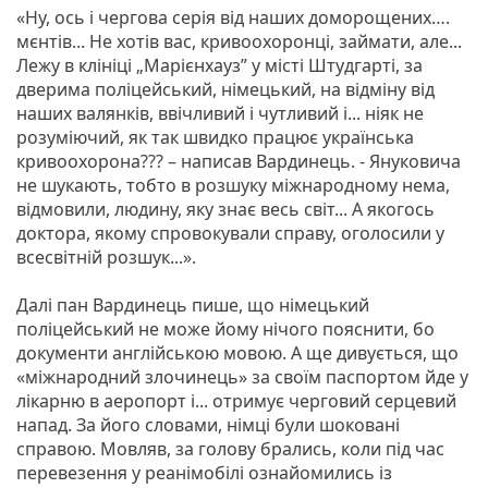
«Ну, ось і чергова серія від наших доморощених….
мєнтів... Не хотів вас, кривоохоронці, займати, але...
Лежу в клініці „Марієнхауз” у місті Штудгарті, за
дверима поліцейський, німецький, на відміну від
наших валянків, ввічливий і чутливий і... ніяк не
розуміючий, як так швидко працює українська
кривоохорона??? – написав Вардинець. - Януковича
не шукають, тобто в розшуку міжнародному нема,
відмовили, людину, яку знає весь світ... А якогось
доктора, якому спровокували справу, оголосили у
всесвітній розшук...».
Далі пан Вардинець пише, що німецький
поліцейський не може йому нічого пояснити, бо
документи англійською мовою. А ще дивується, що
«міжнародний злочинець» за своїм паспортом йде у
лікарню в аеропорт і... отримує черговий серцевий
напад. За його словами, німці були шоковані
справою. Мовляв, за голову брались, коли під час
перевезення у реанімобілі ознайомились із