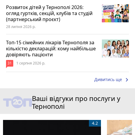
Розвиток дітей у Тернополі 2026:
огляд гуртків, секцій, клубів та студій
(партнерський проєкт)
28 липня 2026 р.
Топ-15 сімейних лікарів Тернополя за
кількістю декларацій: кому найбільше
довіряють пацієнти
31
1 серпня 2026 р.
keyboard_arrow_right
Дивитись ще
Ваші відгуки про послуги у
Тернополі
4.2