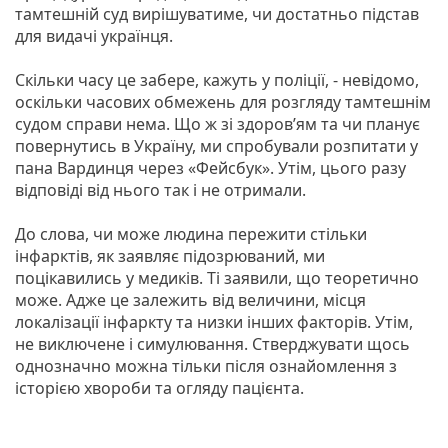
тамтешній суд вирішуватиме, чи достатньо підстав
для видачі українця.
Скільки часу це забере, кажуть у поліції, - невідомо,
оскільки часових обмежень для розгляду тамтешнім
судом справи нема. Що ж зі здоров’ям та чи планує
повернутись в Україну, ми спробували розпитати у
пана Вардинця через «Фейсбук». Утім, цього разу
відповіді від нього так і не отримали.
До слова, чи може людина пережити стільки
інфарктів, як заявляє підозрюваний, ми
поцікавились у медиків. Ті заявили, що теоретично
може. Адже це залежить від величини, місця
локалізації інфаркту та низки інших факторів. Утім,
не виключене і симулювання. Стверджувати щось
однозначно можна тільки після ознайомлення з
історією хвороби та огляду пацієнта.