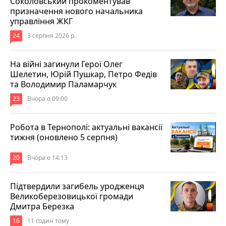
Соколовський прокоментував
призначення нового начальника
управління ЖКГ
24
3 серпня 2026 р.
На війні загинули Герої Олег
Шелетин, Юрій Пушкар, Петро Федів
та Володимир Паламарчук
23
Вчора о 09:00
Робота в Тернополі: актуальні вакансії
тижня (оновлено 5 серпня)
20
Вчора о 14:13
Підтвердили загибель уродженця
Великоберезовицької громади
Дмитра Березка
16
11 годин тому