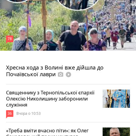
78
4 серпня 2026 р.
Хресна хода з Волині вже дійшла до
Почаївської лаври
photo_camera
play_circle_filled
Священнику з Тернопільської єпархії
Олексію Николишину заборонили
служіння
36
Вчора о 10:53
«Треба вміти вчасно піти»: як Олег