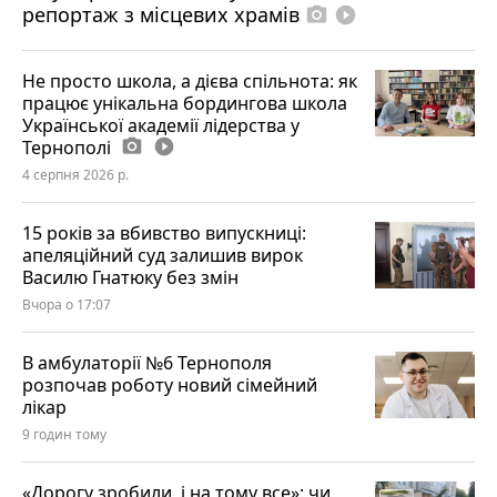
репортаж з місцевих храмів
photo_camera
play_circle_filled
Не просто школа, а дієва спільнота: як
працює унікальна бордингова школа
Української академії лідерства у
Тернополі
photo_camera
play_circle_filled
4 серпня 2026 р.
15 років за вбивство випускниці:
апеляційний суд залишив вирок
Василю Гнатюку без змін
Вчора о 17:07
В амбулаторії №6 Тернополя
розпочав роботу новий сімейний
лікар
9 годин тому
«Дорогу зробили, і на тому все»: чи