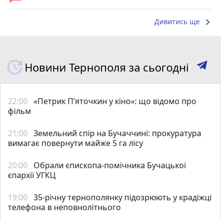
keyboard_arrow_right
Дивитись ще
Новини Тернополя за сьогодні
22:00
«Петрик П’яточкин у кіно»: що відомо про
фільм
21:00
Земельний спір на Бучаччині: прокуратура
вимагає повернути майже 5 га лісу
20:00
Обрали єпископа-помічника Бучацької
єпархії УГКЦ
19:00
35-річну тернополянку підозрюють у крадіжці
телефона в неповнолітнього