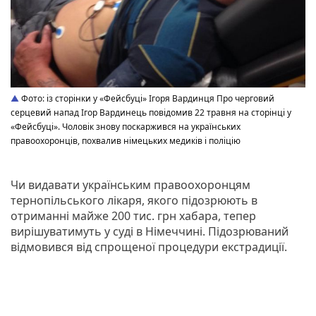
Фото: із сторінки у «Фейсбуці» Ігоря Вардинця Про черговий
серцевий напад Ігор Вардинець повідомив 22 травня на сторінці у
«Фейсбуці». Чоловік знову поскаржився на українських
правоохоронців, похвалив німецьких медиків і поліцію
Чи видавати українським правоохоронцям
тернопільського лікаря, якого підозрюють в
отриманні майже 200 тис. грн хабара, тепер
вирішуватимуть у суді в Німеччині. Підозрюваний
відмовився від спрощеної процедури екстрадиції.