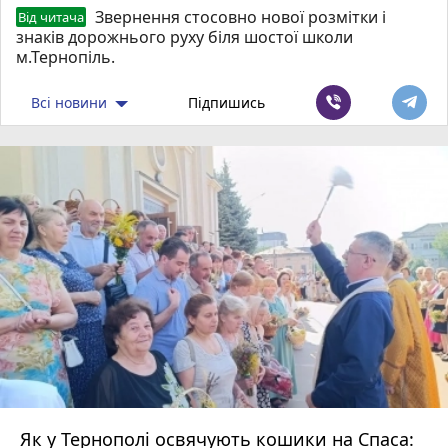
Звернення стосовно нової розмітки і
Від читача
знаків дорожнього руху біля шостої школи
м.Тернопіль.
Всі новини
Підпишись
Як у Тернополі освячують кошики на Спаса: