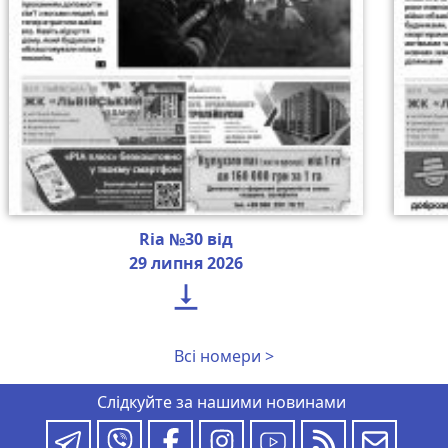
Ria №30 від
29 липня 2026

Всі номери >
Слідкуйте за нашими новинами