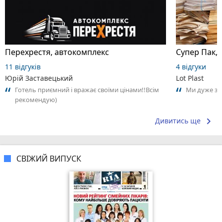
Перехрестя, автокомплекс
Супер Пак,
11 відгуків
4 відгуки
Юрій Заставецький
Lot Plast
Готель приємний і вражає своїми цінами!!Всім
Ми дуже за
рекомендую)
keyboard_arrow_right
Дивитись ще
СВІЖИЙ ВИПУСК