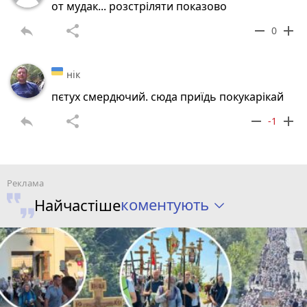
от мудак... розстріляти показово
reply
share
remove
add
0
нік
пєтух смердючий. сюда приїдь покукарікай
reply
share
remove
add
-1
коментують
Найчастіше