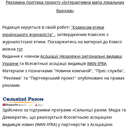
Рекламна політика проєкту «Інтерактивна мапа локальних
брендів»
Редакція керується в своїй роботі
"Кодексом етики
українського журналіста"
, затвердженим Комісією з
журналістської етики. Поскаржитись на матеріал до Комісії
можна
тут
Видання є членом
Асоціації Незалежні регіональні видавці
України
та Всесвітньої асоціації видавців
WAN-IFRA
Матеріали з позначками "Новини компаній", "Прес-служба",
"Реклама" та "Партнерський проєкт" опубліковані на правах
реклами.
Здійснено за підтримки програми «Сильніші разом: Медіа та
Демократія», що реалізується Всесвітньою асоціацією
видавців новин (WAN-IFRA) у партнерстві з Асоціацією