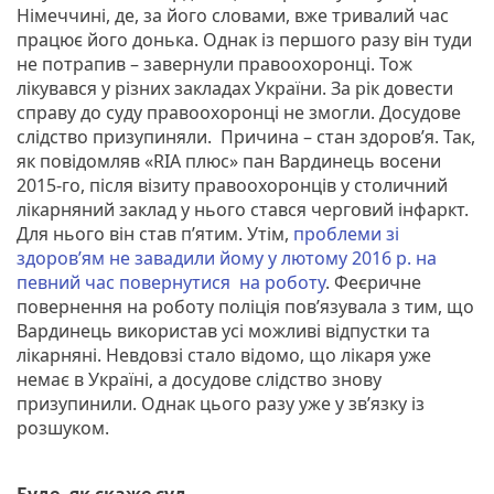
Німеччині, де, за його словами, вже тривалий час
працює його донька. Однак із першого разу він туди
не потрапив – завернули правоохоронці. Тож
лікувався у різних закладах України. За рік довести
справу до суду правоохоронці не змогли. Досудове
слідство призупиняли. Причина – стан здоров’я. Так,
як повідомляв «RIA плюс» пан Вардинець восени
2015-го, після візиту правоохоронців у столичний
лікарняний заклад у нього стався черговий інфаркт.
Для нього він став п’ятим. Утім,
проблеми зі
здоров’ям не завадили йому у лютому 2016 р. на
певний час повернутися на роботу
. Феєричне
повернення на роботу поліція пов’язувала з тим, що
Вардинець використав усі можливі відпустки та
лікарняні. Невдовзі стало відомо, що лікаря уже
немає в Україні, а досудове слідство знову
призупинили. Однак цього разу уже у зв’язку із
розшуком.
Буде, як скаже суд