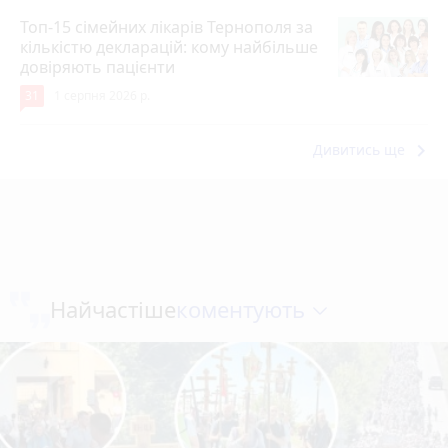
Топ-15 сімейних лікарів Тернополя за
кількістю декларацій: кому найбільше
довіряють пацієнти
31
1 серпня 2026 р.
keyboard_arrow_right
Дивитись ще
коментують
Найчастіше