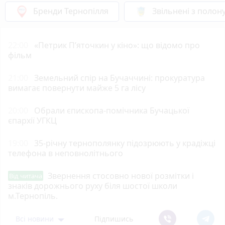
Бренди Тернопілля
Звільнені з полон
22:00
«Петрик П’яточкин у кіно»: що відомо про
фільм
21:00
Земельний спір на Бучаччині: прокуратура
вимагає повернути майже 5 га лісу
20:00
Обрали єпископа-помічника Бучацької
єпархії УГКЦ
19:00
35-річну тернополянку підозрюють у крадіжці
телефона в неповнолітнього
Звернення стосовно нової розмітки і
Від читача
знаків дорожнього руху біля шостої школи
м.Тернопіль.
Всі новини
Підпишись