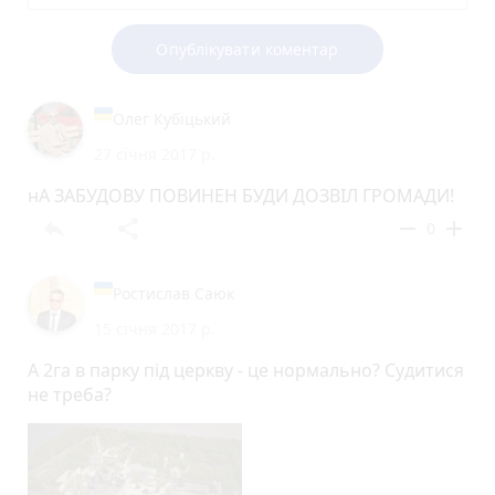
Опублікувати коментар
Олег Кубіцький
27 січня 2017 р.
нА ЗАБУДОВУ ПОВИНЕН БУДИ ДОЗВІЛ ГРОМАДИ!
reply
share
remove
add
0
Ростислав Саюк
15 січня 2017 р.
А 2га в парку під церкву - це нормально? Судитися
не треба?