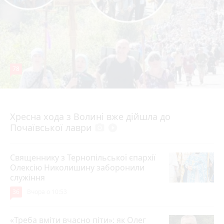
78
4 серпня 2026 р.
Хресна хода з Волині вже дійшла до
Почаївської лаври
photo_camera
play_circle_filled
Священнику з Тернопільської єпархії
Олексію Николишину заборонили
служіння
36
Вчора о 10:53
«Треба вміти вчасно піти»: як Олег