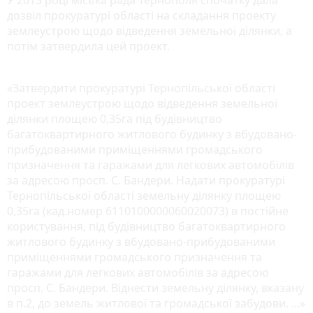
дозвіл прокуратурі області на складання проекту
землеустрою щодо відведення земельної ділянки, а
потім затвердила цей проект.
«Затвердити прокуратурі Тернопільської області
проект землеустрою щодо відведення земельної
ділянки площею 0,35га під будівництво
багатоквартирного житлового будинку з вбудовано-
прибудованими приміщеннями громадського
призначення та гаражами для легкових автомобілів
за адресою просп. С. Бандери. Надати прокуратурі
Тернопільської області земельну ділянку площею
0,35га (кад.номер 6110100000060020073) в постійне
користування, під будівництво багатоквартирного
житлового будинку з вбудовано-прибудованими
приміщеннями громадського призначення та
гаражами для легкових автомобілів за адресою
просп. С. Бандери. Віднести земельну ділянку, вказану
в п.2, до земель житлової та громадської забудови. ...»