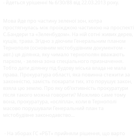
- йдеться урішенні № 6/30/88 від 22.03.2013 року.
Мова йде про частину зеленої зон, котра
простягнулась між проїжджою частиною на проспекті
С.Бандери та «Зеленбудом». На ній сотні живих дерев,
кущів, трава. Згідно з діючим Генеральним планом
Тернополя (основним містобудівним документом -
авт.) ця ділянка, яку чимало тернополян вважають
парком, - зелена зона спеціального призначення.
Тобто дати ділянку під будову міська влада не мала
права. Прокуратура області, яка повинна стежити за
законністю, замість покарати тих, хто порушує закон,
взяла цю землю. Про яку об’єктивність прокуратури
після такого можна говорити? Можливо саме тому
вона, прокуратура, «осліпла», коли в Тернополі
масово порушували Генеральний план та
містобудівне законодавство...
- На зборах ГС «РБТ» прийняли рішення, що варто