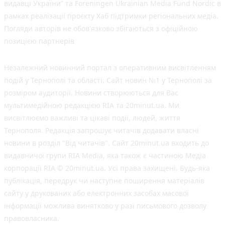
видавці України” та Foreningen Ukrainian Media Fund Nordic в
рамках реалізації проєкту Хаб підтримки регіональних медіа.
Погляди авторів не обов'язково збігаються з офіційною
позицією партнерів
Незалежний новинний портал з оперативним висвітленням
подій у Тернополі та області. Сайт новин №1 у Тернополі за
розміром аудиторії. Новини створюються для Вас
мультимедійною редакцією RIA та 20minut.ua. Ми
висвітлюємо важливі та цікаві події, людей, життя
Тернополя. Редакція запрошує читачів додавати власні
новини в розділ "Від читачів". Сайт 20minut.ua входить до
видавничої групи RIA Media, яка також є частиною Медіа
корпорації RIA © 20minut.ua. Усі права захищені. Будь-яка
публiкацiя, передрук чи наступне поширення матеріалів
сайту у друкованих або електронних засобах масової
інформації можлива винятково у разі письмового дозволу
правовласника.