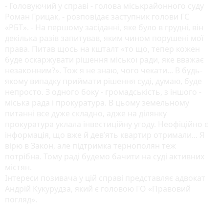
- Головуючий у справі - голова міськрайонного суду
Роман Грицак, - розповідає заступник голови ГС
«РБТ». - На першому засіданні, яке було в грудні, він
декілька разів запитував, яким чином порушені мої
права. Питав щось на кшталт «то що, тепер кожен
буде оскаржувати рішення міської ради, яке вважає
незаконним?». Тож я не знаю, чого чекати... В будь-
якому випадку приймати рішення суді, думаю, буде
непросто. З одного боку - громадськість, з іншого -
міська рада і прокуратура. В цьому земельному
питанні все дуже складно, адже на ділянку
прокуратура уклала інвестиційну угоду. Неофіційно є
інформація, що вже й дев’ять квартир отримали... Я
вірю в Закон, але підтримка тернополян теж
потрібна. Тому раді будемо бачити на суді активних
містян.
Інтереси позивача у цій справі представляє адвокат
Андрій Кукурудза, який є головою ГО «Правовий
погляд».