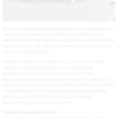
Для початку будови бракує будівельних дозволів, але
земля уже передана в постійне користування під
житлову й громадську забудову. Ділянка, як вважають
тернополяни, - це територія парку. Отримала землю
обласна прокуратура...
Зберегти зелену зону біля літака, а в перспективі
змусити прокуратуру області та міську раду
відповісти за дерибан, може допомогти суд.
Заступник голови Громадської спілки «Рада бізнесу
Тернопілля» Андрій Шкула від імені спілки звернувся у
міськрайонний суд із проханням визнати рішення
міської ради, яким прокуратурі дали землю,
незаконним. Але все за порядком.
Попросили-дали-взяли
У 2013 році міська рада Тернополя спочатку дала