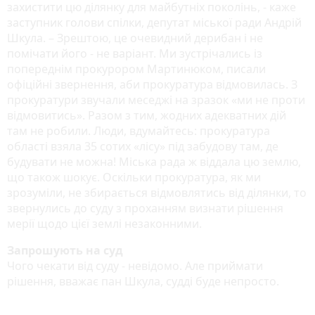
захистити цю ділянку для майбутніх поколінь, - каже
заступник голови спілки, депутат міської ради Андрій
Шкула. – Зрештою, це очевидний дерибан і не
помічати його - не варіант. Ми зустрічались із
попереднім прокурором Мартинюком, писали
офіційні звернення, аби прокуратура відмовилась. З
прокуратури звучали меседжі на зразок «ми не проти
відмовитись». Разом з тим, жодних адекватних дій
там не робили. Люди, вдумайтесь: прокуратура
області взяла 35 сотих «лісу» під забудову там, де
будувати не можна! Міська рада ж віддала цю землю,
що також шокує. Оскільки прокуратура, як ми
зрозуміли, не збирається відмовлятись від ділянки, то
звернулись до суду з проханням визнати рішення
мерії щодо цієї землі незаконними.
Запрошують на суд
Чого чекати від суду - невідомо. Але приймати
рішення, вважає пан Шкула, судді буде непросто.