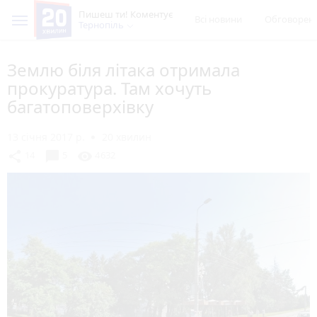
Пишеш ти! Коментує
Всі новини
Обговорен
Тернопіль
Землю біля літака отримала
прокуратура. Там хочуть
багатоповерхівку
13 січня 2017 р.
20 хвилин
chat_bubble
share
visibility
14
5
4632