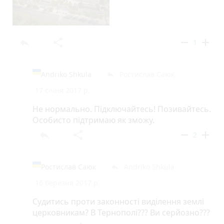
reply
share
remove
add
1
Andriko Shkula
Ростислав Саюк
reply
17 січня 2017 р.
Не нормально. Підключайтесь! Позивайтесь.
Особисто підтримаю як зможу.
reply
share
remove
add
2
Ростислав Саюк
Andriko Shkula
reply
16 березня 2017 р.
Судитись проти законності виділення землі
церковникам? В Тернополі??? Ви серйозно???