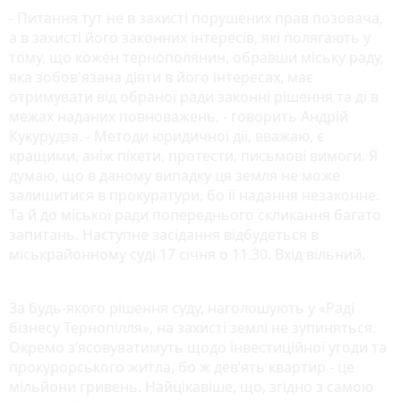
- Питання тут не в захисті порушених прав позовача,
а в захисті його законних інтересів, які полягають у
тому, що кожен тернополянин, обравши міську раду,
яка зобов'язана діяти в його інтересах, має
отримувати від обраної ради законні рішення та дї в
межах наданих повноважень, - говорить Андрій
Кукурудза. - Методи юридичної дії, вважаю, є
кращими, аніж пікети, протести, письмові вимоги. Я
думаю, що в даному випадку ця земля не може
залишитися в прокуратури, бо її надання незаконне.
Та й до міської ради попереднього скликання багато
запитань. Наступне засідання відбудеться в
міськрайонному суді 17 січня о 11.30. Вхід вільний.
За будь-якого рішення суду, наголошують у «Раді
бізнесу Тернопілля», на захисті землі не зупиняться.
Окремо з’ясовуватимуть щодо інвестиційної угоди та
прокурорського житла, бо ж дев’ять квартир - це
мільйони гривень. Найцікавіше, що, згідно з самою