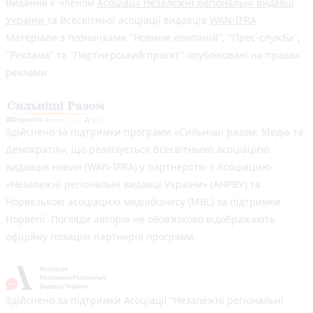
Видання є членом
Асоціації Незалежні регіональні видавці
України
та Всесвітньої асоціації видавців
WAN-IFRA
Матеріали з позначками "Новини компаній", "Прес-служба",
"Реклама" та "Партнерський проєкт" опубліковані на правах
реклами.
Здійснено за підтримки програми «Сильніші разом: Медіа та
Демократія», що реалізується Всесвітньою асоціацією
видавців новин (WAN-IFRA) у партнерстві з Асоціацією
«Незалежні регіональні видавці України» (АНРВУ) та
Норвезькою асоціацією медіабізнесу (MBL) за підтримки
Норвегії. Погляди авторів не обов’язково відображають
офіційну позицію партнерів програми.
Здійснено за підтримки Асоціації “Незалежні регіональні