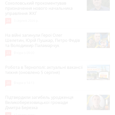
Соколовський прокоментував
призначення нового начальника
управління ЖКГ
24
3 серпня 2026 р.
На війні загинули Герої Олег
Шелетин, Юрій Пушкар, Петро Федів
та Володимир Паламарчук
23
Вчора о 09:00
Робота в Тернополі: актуальні вакансії
тижня (оновлено 5 серпня)
20
Вчора о 14:13
Підтвердили загибель уродженця
Великоберезовицької громади
Дмитра Березка
16
12 годин тому