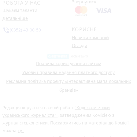
Звернутися
РОБОТА У НАС
Шукаєм таланти
Детальніше
КОРИСНЕ
phone_in_talk
(0352) 43-00-50
Новини компаній
Огляди
Правила користування сайтом
Умови і правила надання платного доступу
Рекламна політика проєкту «Інтерактивна мапа локальних
брендів»
Редакція керується в своїй роботі
"Кодексом етики
українського журналіста"
, затвердженим Комісією з
журналістської етики. Поскаржитись на матеріал до Комісії
можна
тут