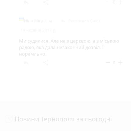
reply
share
remove
add
0
Ніна Мігдєєва
Ростислав Саюк
reply
14 червня 2017 р.
Ми судилися. Але не з церквою, а з міською
радою, яка дала незаконний дозвіл. І
норамльно.
reply
share
remove
add
0
Новини Тернополя за сьогодні