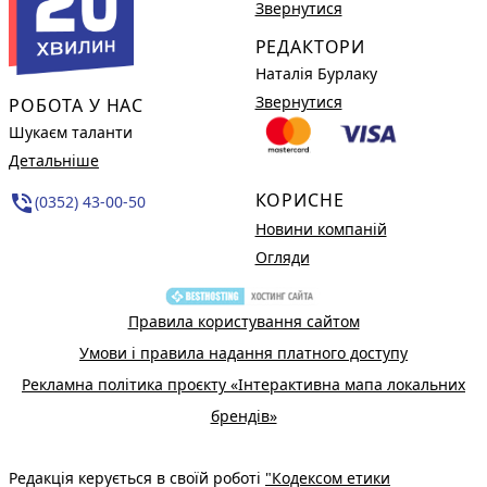
Звернутися
РЕДАКТОРИ
Наталія Бурлаку
Звернутися
РОБОТА У НАС
Шукаєм таланти
Детальніше
КОРИСНЕ
phone_in_talk
(0352) 43-00-50
Новини компаній
Огляди
Правила користування сайтом
Умови і правила надання платного доступу
Рекламна політика проєкту «Інтерактивна мапа локальних
брендів»
Редакція керується в своїй роботі
"Кодексом етики