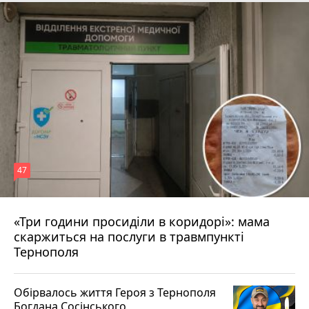
47
«Три години просиділи в коридорі»: мама
Вчора о 13:05
скаржиться на послуги в травмпункті
Тернополя
Обірвалось життя Героя з Тернополя
Богдана Сосінського