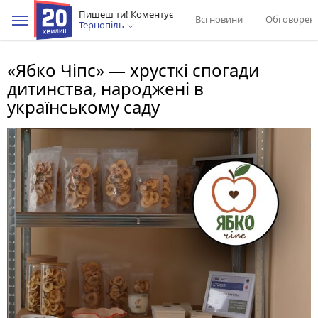
Пишеш ти! Коментує
Всі новини
Обговорен
Тернопіль
«Ябко Чіпс» — хрусткі спогади
дитинства, народжені в
українському саду