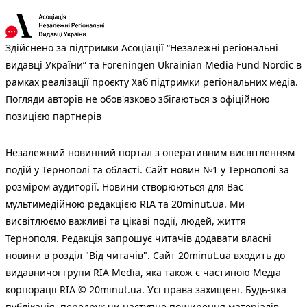
Здійснено за підтримки Асоціації “Незалежні регіональні
видавці України” та Foreningen Ukrainian Media Fund Nordic в
рамках реалізації проєкту Хаб підтримки регіональних медіа.
Погляди авторів не обов'язково збігаються з офіційною
позицією партнерів
Незалежний новинний портал з оперативним висвітленням
подій у Тернополі та області. Сайт новин №1 у Тернополі за
розміром аудиторії. Новини створюються для Вас
мультимедійною редакцією RIA та 20minut.ua. Ми
висвітлюємо важливі та цікаві події, людей, життя
Тернополя. Редакція запрошує читачів додавати власні
новини в розділ "Від читачів". Сайт 20minut.ua входить до
видавничої групи RIA Media, яка також є частиною Медіа
корпорації RIA © 20minut.ua. Усі права захищені. Будь-яка
публiкацiя, передрук чи наступне поширення матеріалів