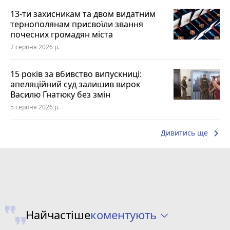
13-ти захисникам та двом видатним
тернополянам присвоїли звання
почесних громадян міста
7 серпня 2026 р.
15 років за вбивство випускниці:
апеляційний суд залишив вирок
Василю Гнатюку без змін
5 серпня 2026 р.
keyboard_arrow_right
Дивитись ще
коментують
Найчастіше