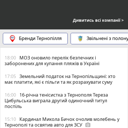
Дивитись всі компанії >
Бренди Тернопілля
Звільнені з полон
18:00
МОЗ оновило перелік безпечних і
заборонених для купання пляжів в Україні
17:05
Земельний податок на Тернопільщині: хто
має платити, які є пільги та як розрахувати суму
16:00
16-річна тенісистка з Тернополя Тереза
Цибульська виграла другий одиночний титул
поспіль
15:10
Кардинал Микола Бичок очолив молебень у
Тернополі та освятив авто для ЗСУ
photo_camera