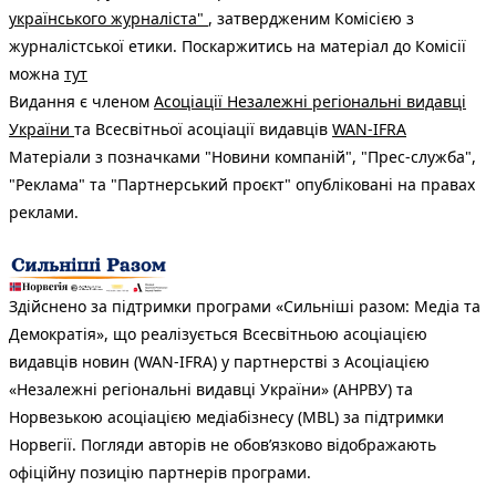
українського журналіста"
, затвердженим Комісією з
журналістської етики. Поскаржитись на матеріал до Комісії
можна
тут
Видання є членом
Асоціації Незалежні регіональні видавці
України
та Всесвітньої асоціації видавців
WAN-IFRA
Матеріали з позначками "Новини компаній", "Прес-служба",
"Реклама" та "Партнерський проєкт" опубліковані на правах
реклами.
Здійснено за підтримки програми «Сильніші разом: Медіа та
Демократія», що реалізується Всесвітньою асоціацією
видавців новин (WAN-IFRA) у партнерстві з Асоціацією
«Незалежні регіональні видавці України» (АНРВУ) та
Норвезькою асоціацією медіабізнесу (MBL) за підтримки
Норвегії. Погляди авторів не обов’язково відображають
офіційну позицію партнерів програми.