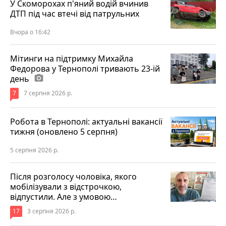
У Скоморохах п'яний водій вчинив
ДТП під час втечі від патрульних
Вчора о 16:42
Мітинги на підтримку Михайла
Федорова у Тернополі тривають 23-ій
день
photo_camera
7
7 серпня 2026 р.
Робота в Тернополі: актуальні вакансії
тижня (оновлено 5 серпня)
5 серпня 2026 р.
Після розголосу чоловіка, якого
мобілізували з відстрочкою,
відпустили. Але з умовою…
17
3 серпня 2026 р.