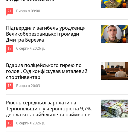
21
Вчора о 09:00
Підтвердили загибель уродженця
Великоберезовицької громади
Дмитра Березка
17
6 серпня 2026 р.
Вдарив поліцейського гирею по
голові. Суд конфіскував металевий
спортінвентар
15
Вчора о 20:03
Рівень середньої зарплати на
Тернопільщині у червні зріс на 9,7%:
де платять найбільше та найменше
13
6 серпня 2026 р.