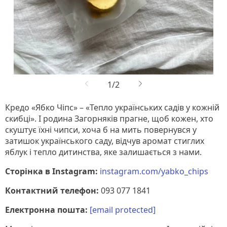
Кредо «Ябко Чіпс» – «Тепло українських садів у кожній
скибці». І родина Загорняків прагне, щоб кожен, хто
скуштує їхні чипси, хоча б на мить повернувся у
затишок українського саду, відчув аромат стиглих
яблук і тепло дитинства, яке залишається з нами.
Сторінка в Instagram:
instagram.com/yabko_chips
Контактний телефон:
093 077 1841
Електронна пошта:
[email protected]