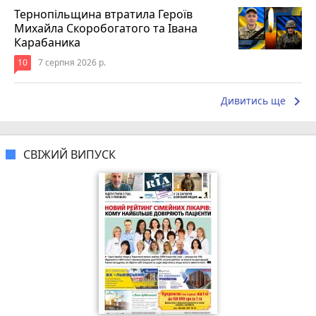
Тернопільщина втратила Героїв
Михайла Скоробогатого та Івана
Карабаника
10
7 серпня 2026 р.
keyboard_arrow_right
Дивитись ще
СВІЖИЙ ВИПУСК