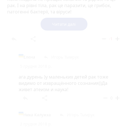
рак. І на рівні тіла, рак це паразити, це грибок,
патогенні бактерії, та віруси!
Коли людина через покаяння усуває
причину захворювання, коли людина змінює свою
Читати далі
систему пріоритетів, і дві поганих звички, коли
людина змінює систему харчування, то рак
reply
share
remove
add
-1
щезає, а людина стає здоровою.
Як це зробити, розказую всім бажаючим.
097 49 26 737, п Іван.
Елена
Игорь Тымрук
reply
5 грудня 2018 р.
ага дурень )у маленьких детей рак тоже
видимо от извращённого сознания))Да
живет атеизм и наука!
reply
share
remove
add
0
Ника Калужка
Игорь Тымрук
reply
2 грудня 2018 р.