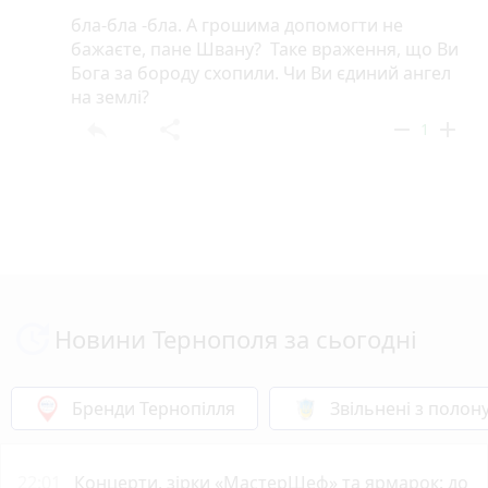
бла-бла -бла. А грошима допомогти не
бажаєте, пане Швану? Таке враження, що Ви
Бога за бороду схопили. Чи Ви єдиний ангел
на землі?
reply
share
remove
add
1
Новини Тернополя за сьогодні
Бренди Тернопілля
Звільнені з полон
22:01
Концерти, зірки «МастерШеф» та ярмарок: до