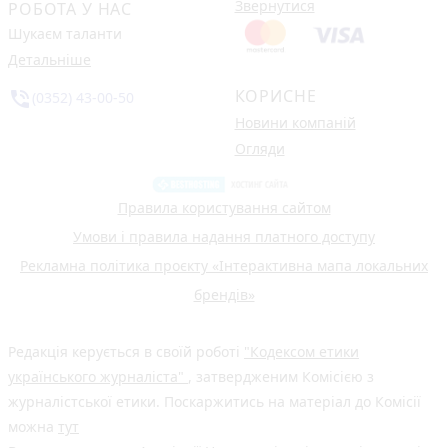
Звернутися
РОБОТА У НАС
Шукаєм таланти
Детальніше
КОРИСНЕ
phone_in_talk
(0352) 43-00-50
Новини компаній
Огляди
Правила користування сайтом
Умови і правила надання платного доступу
Рекламна політика проєкту «Інтерактивна мапа локальних
брендів»
Редакція керується в своїй роботі
"Кодексом етики
українського журналіста"
, затвердженим Комісією з
журналістської етики. Поскаржитись на матеріал до Комісії
можна
тут