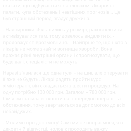
сказати, що відбувається з чоловіком. Лікарняні
палати, купа обстежень і невтішних прогнозів… Це
був страшний період, згадує дружина.
- Наднирники збільшились у розмірі, ракові клітини
активізувалися там, тому довелось видаляти їх, -
продовжує співрозмовниця. – Найгірше те, що ніхто з
лікарів не може знайти вогнища хвороби. Вона
вражає різні внутрішні органи і спрогнозувати, що
буде далі, спеціалісти не можуть.
Наразі з'явилася ще одна гуля – на шиї, але оперувати
її вже не будуть. Лікарі радять пройти курс
хіміотерапії, він складається з шести процедур. На
одну потрібно 130 000 грн. Загалом – 780 000 грн.
Сім'я витратила всі кошти на попередні операції та
обстеження, тому звертаються за допомогою до всіх
небайдужих.
- Молимо про допомогу! Самі ми не впораємося, я в
декретній відпустці, чоловік проходить важку