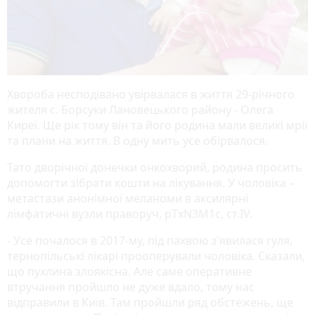
Хвороба несподівано увірвалася в життя 29-річного
жителя с. Борсуки Лановецького району - Олега
Киреї. Ще рік тому він та його родина мали великі мрії
та плани на життя. В одну мить усе обірвалося.
Тато дворічної донечки онкохворий, родина просить
допомогти зібрати кошти на лікування. У чоловіка –
метастази анонімної меланоми в аксилярні
лімфатичні вузли праворуч, рТхN3М1с, ст.IV.
- Усе почалося в 2017-му, під пахвою з'явилася гуля,
тернопільські лікарі прооперували чоловіка. Сказали,
що пухлина злоякісна. Але саме оперативне
втручання пройшло не дуже вдало, тому нас
відправили в Київ. Там пройшли ряд обстежень, ще