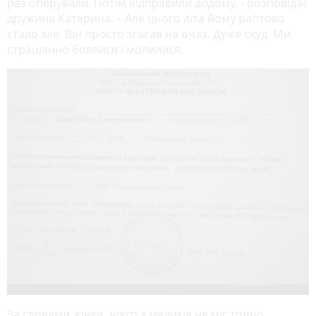
раз оперували. Потім відправили додому, - розповідає
дружина Катерина. – Але цього літа йому раптово
стало зле. Він просто згасав на очах. Дуже схуд. Ми
страшенно боялися і молилися.
За словами жінки, ніхто з медиків не міг точно