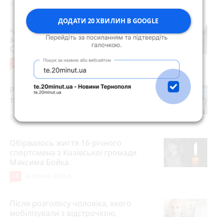
4 серпня 2026 р.
ДОДАТИ 20 ХВИЛИН В GOOGLE
«Дорогу зробили, і на тому все»: чи
задоволені мешканці ремонтом на
Стуса, 2
5
4 серпня 2026 р.
Робота в Тернополі: актуальні вакансії
тижня (оновлено 5 серпня)
Вчора о 14:13
Обірвалось життя 16-річного
спортсмена з Козівської громади
Максима Бойка
10
4 серпня 2026 р.
Після розголосу чоловіка, якого
мобілізували з відстрочкою,