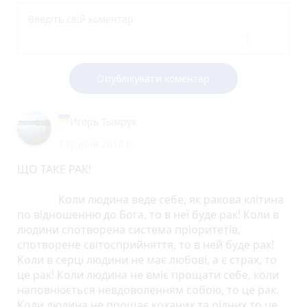
Опублікувати коментар
Игорь Тымрук
1 грудня 2018 р.
ЩО ТАКЕ РАК!
Коли людина веде себе, як ракова клітина
по відношенню до Бога, то в неї буде рак! Коли в
людини спотворена система пріоритетів,
спотворене світосприйняття, то в ней буде рак!
Коли в серці людини не має любові, а є страх, то
це рак! Коли людина не вміє прощати себе, коли
наповнюється невдоволенням собою, то це рак.
Коли людина не прощає коханих та рідних то це