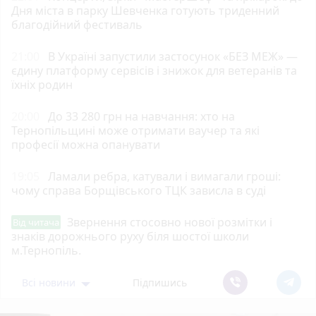
Дня міста в парку Шевченка готують триденний
благодійний фестиваль
21:00
В Україні запустили застосунок «БЕЗ МЕЖ» —
єдину платформу сервісів і знижок для ветеранів та
їхніх родин
20:00
До 33 280 грн на навчання: хто на
Тернопільщині може отримати ваучер та які
професії можна опанувати
19:05
Ламали ребра, катували і вимагали гроші:
чому справа Борщівського ТЦК зависла в суді
Звернення стосовно нової розмітки і
Від читача
знаків дорожнього руху біля шостої школи
м.Тернопіль.
Всі новини
Підпишись