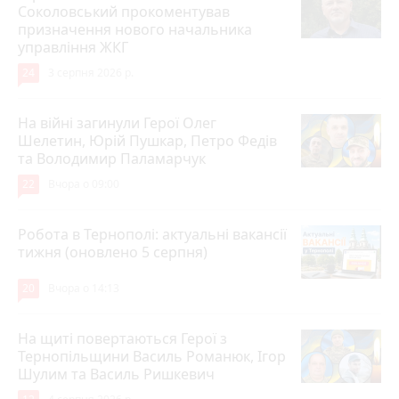
Соколовський прокоментував
призначення нового начальника
управління ЖКГ
24
3 серпня 2026 р.
На війні загинули Герої Олег
Шелетин, Юрій Пушкар, Петро Федів
та Володимир Паламарчук
22
Вчора о 09:00
Робота в Тернополі: актуальні вакансії
тижня (оновлено 5 серпня)
20
Вчора о 14:13
На щиті повертаються Герої з
Тернопільщини Василь Романюк, Ігор
Шулим та Василь Ришкевич