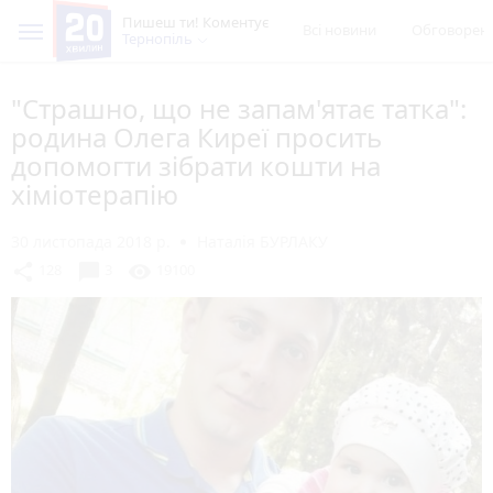
Пишеш ти! Коментує
Всі новини
Обговорен
Тернопіль
"Страшно, що не запам'ятає татка":
родина Олега Киреї просить
допомогти зібрати кошти на
хіміотерапію
30 листопада 2018 р.
Наталія БУРЛАКУ
chat_bubble
share
visibility
128
3
19100