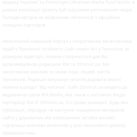
видавці України” та Foreningen Ukrainian Media Fund Nordic в
рамках реалізації проєкту Хаб підтримки регіональних медіа.
Погляди авторів не обов'язково збігаються з офіційною
позицією партнерів
Незалежний новинний портал з оперативним висвітленням
подій у Тернополі та області. Сайт новин №1 у Тернополі за
розміром аудиторії. Новини створюються для Вас
мультимедійною редакцією RIA та 20minut.ua. Ми
висвітлюємо важливі та цікаві події, людей, життя
Тернополя. Редакція запрошує читачів додавати власні
новини в розділ "Від читачів". Сайт 20minut.ua входить до
видавничої групи RIA Media, яка також є частиною Медіа
корпорації RIA © 20minut.ua. Усі права захищені. Будь-яка
публiкацiя, передрук чи наступне поширення матеріалів
сайту у друкованих або електронних засобах масової
інформації можлива винятково у разі письмового дозволу
правовласника.