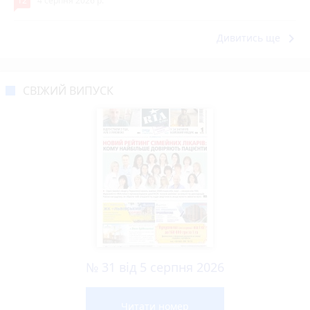
12
4 серпня 2026 р.
keyboard_arrow_right
Дивитись ще
СВІЖИЙ ВИПУСК
№ 31 від 5 серпня 2026
Читати номер