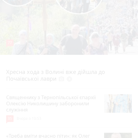
77
4 серпня 2026 р.
Хресна хода з Волині вже дійшла до
Почаївської лаври
photo_camera
play_circle_filled
Священнику з Тернопільської єпархії
Олексію Николишину заборонили
служіння
35
Вчора о 10:53
«Треба вміти вчасно піти»: як Олег