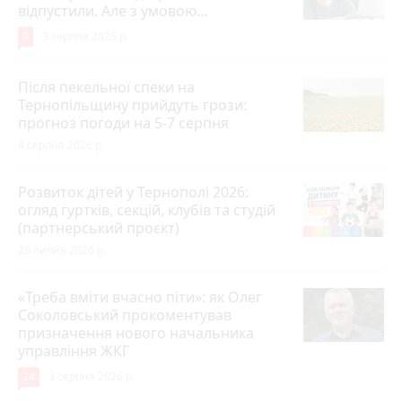
відпустили. Але з умовою…
9
3 серпня 2026 р.
Після пекельної спеки на
Тернопільщину прийдуть грози:
прогноз погоди на 5-7 серпня
4 серпня 2026 р.
Розвиток дітей у Тернополі 2026:
огляд гуртків, секцій, клубів та студій
(партнерський проєкт)
28 липня 2026 р.
«Треба вміти вчасно піти»: як Олег
Соколовський прокоментував
призначення нового начальника
управління ЖКГ
24
3 серпня 2026 р.