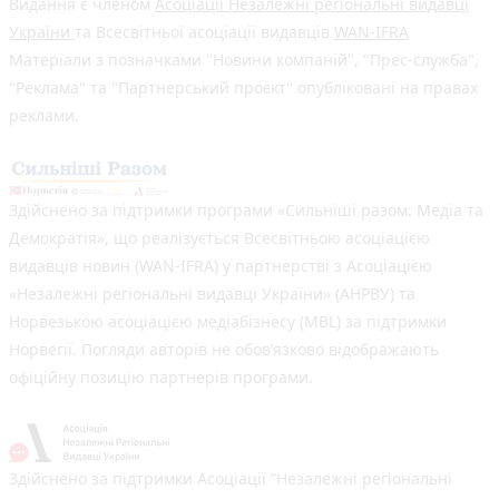
Видання є членом
Асоціації Незалежні регіональні видавці
України
та Всесвітньої асоціації видавців
WAN-IFRA
Матеріали з позначками "Новини компаній", "Прес-служба",
"Реклама" та "Партнерський проєкт" опубліковані на правах
реклами.
Здійснено за підтримки програми «Сильніші разом: Медіа та
Демократія», що реалізується Всесвітньою асоціацією
видавців новин (WAN-IFRA) у партнерстві з Асоціацією
«Незалежні регіональні видавці України» (АНРВУ) та
Норвезькою асоціацією медіабізнесу (MBL) за підтримки
Норвегії. Погляди авторів не обов’язково відображають
офіційну позицію партнерів програми.
Здійснено за підтримки Асоціації “Незалежні регіональні