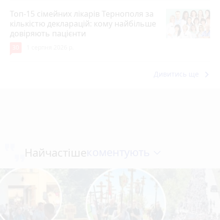
Топ-15 сімейних лікарів Тернополя за
кількістю декларацій: кому найбільше
довіряють пацієнти
30
1 серпня 2026 р.
keyboard_arrow_right
Дивитись ще
коментують
Найчастіше