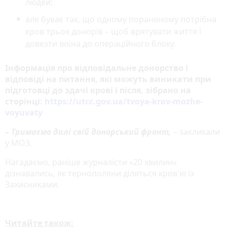
людей;
але буває так, що одному пораненому потрібна
кров трьох донорів – щоб врятувати життя і
довезти воїна до операційного блоку.
Інформація про відповідальне донорство і
відповіді на питання, які можуть виникати при
підготовці до здачі крові і після, зібрано на
сторінці:
https://utcc.gov.ua/tvoya-krov-mozhe-
voyuvaty
– Тримаємо далі свій донорський фронт,
– закликали
у МОЗ.
Нагадаємо, раніше журналісти «20 хвилин»
дізнавались, як тернополяни діляться кров'ю із
Захисниками.
Читайте також: