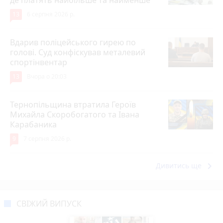
13
6 серпня 2026 р.
Вдарив поліцейського гирею по
голові. Суд конфіскував металевий
спортінвентар
13
Вчора о 20:03
Тернопільщина втратила Героїв
Михайла Скоробогатого та Івана
Карабаника
9
7 серпня 2026 р.
keyboard_arrow_right
Дивитись ще
СВІЖИЙ ВИПУСК