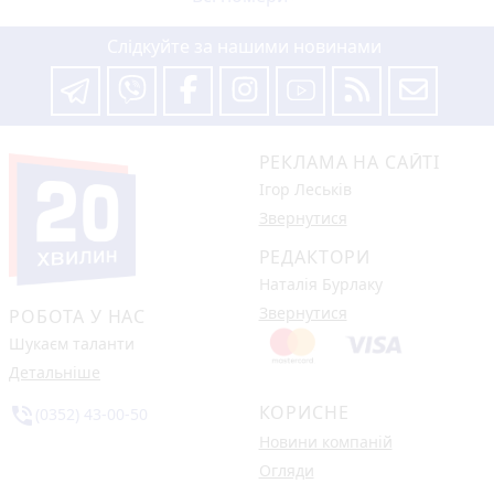
Слідкуйте за нашими новинами
РЕКЛАМА НА САЙТІ
Ігор Леськів
Звернутися
РЕДАКТОРИ
Наталія Бурлаку
Звернутися
РОБОТА У НАС
Шукаєм таланти
Детальніше
КОРИСНЕ
phone_in_talk
(0352) 43-00-50
Новини компаній
Огляди