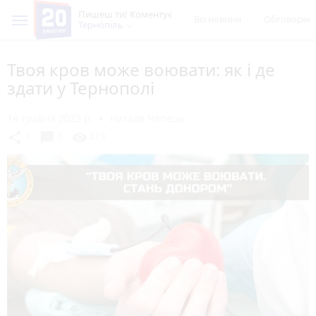
Пишеш ти! Коментує
Всі новини
Обговорен
Тернопіль
Твоя кров може воювати: як і де
здати у Тернополі
14 травня 2023 р.
Наталя Чепець
chat_bubble
share
visibility
1
0
219