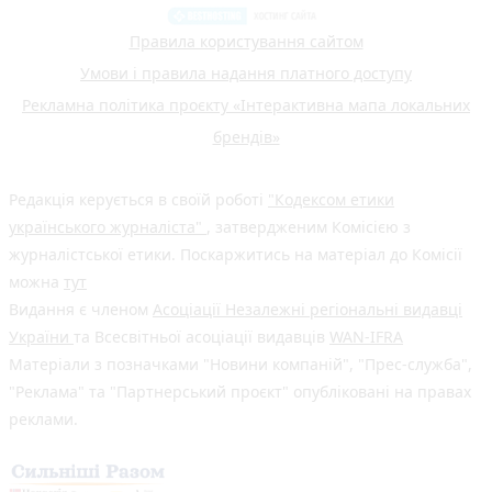
Правила користування сайтом
Умови і правила надання платного доступу
Рекламна політика проєкту «Інтерактивна мапа локальних
брендів»
Редакція керується в своїй роботі
"Кодексом етики
українського журналіста"
, затвердженим Комісією з
журналістської етики. Поскаржитись на матеріал до Комісії
можна
тут
Видання є членом
Асоціації Незалежні регіональні видавці
України
та Всесвітньої асоціації видавців
WAN-IFRA
Матеріали з позначками "Новини компаній", "Прес-служба",
"Реклама" та "Партнерський проєкт" опубліковані на правах
реклами.