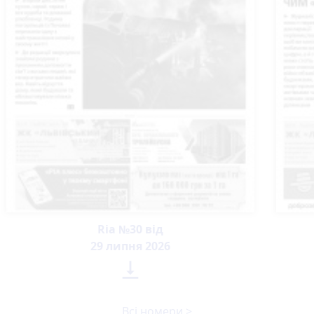
Ria №30 від
29 липня 2026

Всі номери >