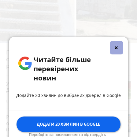
×
Після потопу квартири на Коновальця, 20
Читайте більше
сирі та цвітуть. Мешканці можуть
розраховувати на допомогу?
перевірених
новин
У Скоморохах п'яний водій вчинив
ДТП під час втечі від патрульних
Додайте 20 хвилин до вибраних джерел в Google
Вчора о 16:42
Розвиток дітей у Тернополі 2026:
огляд гуртків, секцій, клубів та студій
ДОДАТИ 20 ХВИЛИН В GOOGLE
(партнерський проєкт)
28 липня 2026 р.