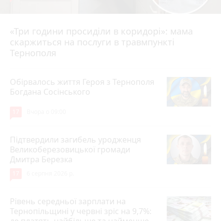
«Три години просиділи в коридорі»: мама
Вчора о 13:05
скаржиться на послуги в травмпункті
Тернополя
Обірвалось життя Героя з Тернополя
Богдана Сосінського
17
Вчора о 09:00
Підтвердили загибель уродженця
Великоберезовицької громади
Дмитра Березка
17
6 серпня 2026 р.
Рівень середньої зарплати на
Тернопільщині у червні зріс на 9,7%:
де платять найбільше та найменше