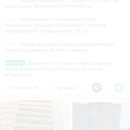
20:03
Вдарив поліцейського гирею по голові. Суд
конфіскував металевий спортінвентар
19:00
Хор виконав останню волю Героя:
Лановецька громада попрощалася з воїном
Володимиром Паламарчуком
play_circle_filled
photo_camera
18:00
Псевдопрацівник банку ошукав жительку
Тернопільщини на 28 тисяч гривень
Звернення стосовно нової розмітки і
Від читача
знаків дорожнього руху біля шостої школи
м.Тернопіль.
Всі новини
Підпишись