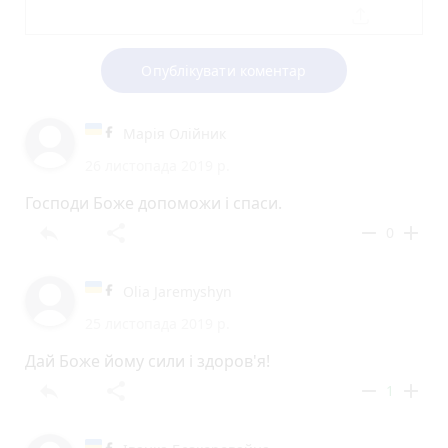
Опублікувати коментар
Марія Олійник
26 листопада 2019 р.
Господи Боже допоможи і спаси.
reply
share
remove
add
0
Olia Jaremyshyn
25 листопада 2019 р.
Дай Боже йому сили і здоров'я!
reply
share
remove
add
1