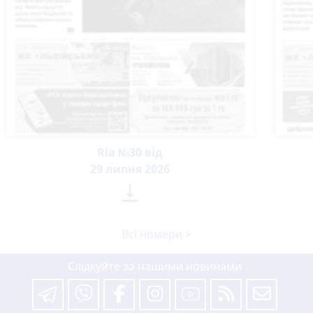
Ria №30 від
29 липня 2026

Всі номери >
Слідкуйте за нашими новинами