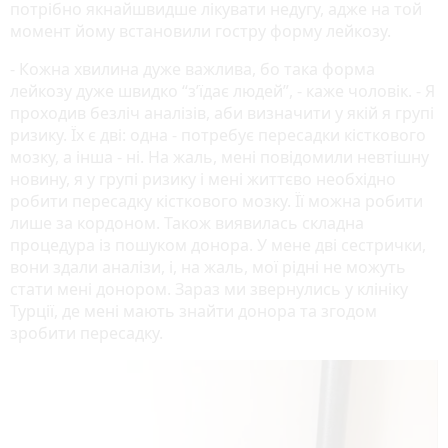
потрібно якнайшвидше лікувати недугу, адже на той
момент йому встановили гостру форму лейкозу.
- Кожна хвилина дуже важлива, бо така форма
лейкозу дуже швидко “з’їдає людей”, - каже чоловік. - Я
проходив безліч аналізів, аби визначити у якій я групі
ризику. Їх є дві: одна - потребує пересадки кісткового
мозку, а інша - ні. На жаль, мені повідомили невтішну
новину, я у групі ризику і мені життєво необхідно
робити пересадку кісткового мозку. Її можна робити
лише за кордоном. Також виявилась складна
процедура із пошуком донора. У мене дві сестрички,
вони здали аналізи, і, на жаль, мої рідні не можуть
стати мені донором. Зараз ми звернулись у клініку
Турції, де мені мають знайти донора та згодом
зробити пересадку.