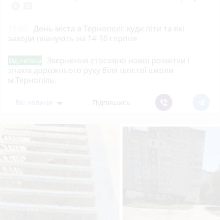
play_circle_filled
photo_camera
19:00
День міста в Тернополі: куди піти та які
заходи планують на 14-16 серпня
Звернення стосовно нової розмітки і
Від читача
знаків дорожнього руху біля шостої школи
м.Тернопіль.
Всі новини
Підпишись