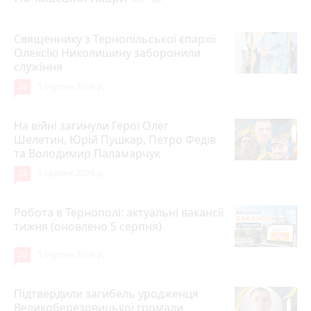
Священнику з Тернопільської єпархії
Олексію Николишину заборонили
служіння
36
5 серпня 2026 р.
На війні загинули Герої Олег
Шелетин, Юрій Пушкар, Петро Федів
та Володимир Паламарчук
24
5 серпня 2026 р.
Робота в Тернополі: актуальні вакансії
тижня (оновлено 5 серпня)
20
5 серпня 2026 р.
Підтвердили загибель уродженця
Великоберезовицької громади