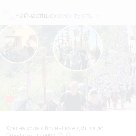
коментують
Найчастіше
81
4 серпня 2026 р.
Хресна хода з Волині вже дійшла до
Почаївської лаври
photo_camera
play_circle_filled