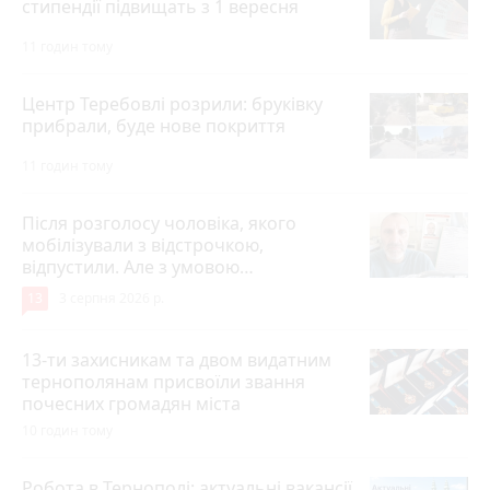
стипендії підвищать з 1 вересня
11 годин тому
Центр Теребовлі розрили: бруківку
прибрали, буде нове покриття
11 годин тому
Після розголосу чоловіка, якого
мобілізували з відстрочкою,
відпустили. Але з умовою…
13
3 серпня 2026 р.
13-ти захисникам та двом видатним
тернополянам присвоїли звання
почесних громадян міста
10 годин тому
Робота в Тернополі: актуальні вакансії