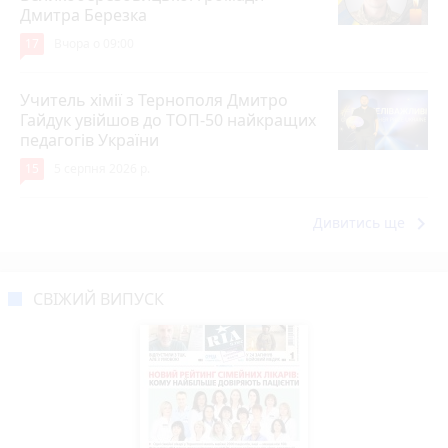
Дмитра Березка
17
Вчора о 09:00
Учитель хімії з Тернополя Дмитро
Гайдук увійшов до ТОП-50 найкращих
педагогів України
15
5 серпня 2026 р.
keyboard_arrow_right
Дивитись ще
СВІЖИЙ ВИПУСК