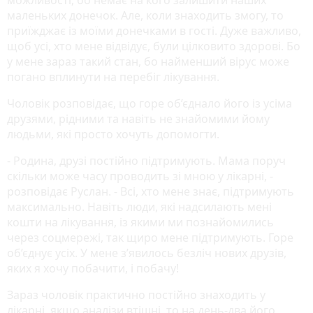
можливості, бо немає на кого залишити наших
маленьких донечок. Але, коли знаходить змогу, то
приїжджає із моїми донечками в гості. Дуже важливо,
щоб усі, хто мене відвідує, були цілковито здорові. Бо
у мене зараз такий стан, бо найменший вірус може
погано вплинути на перебіг лікування.
Чоловік розповідає, що горе об’єднало його із усіма
друзями, рідними та навіть не знайомими йому
людьми, які просто хочуть допомогти.
- Родина, друзі постійно підтримують. Мама поруч
скільки може часу проводить зі мною у лікарні, -
розповідає Руслан. - Всі, хто мене знає, підтримують
максимально. Навіть люди, які надсилають мені
кошти на лікування, із якими ми познайомились
через соцмережі, так щиро мене підтримують. Горе
об’єднує усіх. У мене з’явилось безліч нових друзів,
яких я хочу побачити, і побачу!
Зараз чоловік практично постійно знаходить у
лікарні, якщо аналізи втішні, то на день-два його