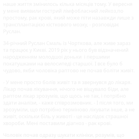
наше життя змінилось кілька місяців тому. У вересня
у мене виявили гострий лімфобласний лейкоз,по
простому, рак крові, який може піти назавжди лише з
трансплантацією кісткового мозку, - розповідає
Руслан.
34-річний Руслан Смаль із Чорткова, але живе зараз
та працює у Києві. 2019 рік у нього був відзначений
народженням молодшої доньки і першими
покатушками на велосипеді старшої. І все було б
чудово, якби чоловіка раптово не почав боліти живіт.
- У мене просто болів живіт та я звернувся до лікаря.
Лікар почав лікування, нічого не віщувало біди, але
раптом лікар зрозумів, що щось не так, і потрібно
здати аналізи, - каже співрозмовник. - І після того, ми
зрозуміли, що потрібно терміново лікувати інше, а не
живіт, оскільки біль у животі - це наслідок страшної
хвороби. Мені поставили діагноз - рак крові.
Чоловік почав одразу шукати клініки, розумів, що