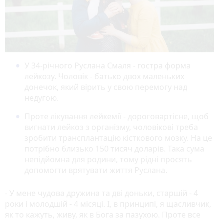
У 34-річного Руслана Смаля - гостра форма
лейкозу. Чоловік - батько двох маленьких
донечок, який вірить у свою перемогу над
недугою.
Проте лікування лейкемії - дороговартісне, щоб
вигнати лейкоз з організму, чоловікові треба
зробити трансплантацію кісткового мозку. На це
потрібно близько 150 тисяч доларів. Така сума
непідйомна для родини, тому рідні просять
допомогти врятувати життя Руслана.
- У мене чудова дружина та дві доньки, старшій - 4
роки і молодшій - 4 місяці. І, в принципі, я щасливчик,
як то кажуть, живу, як в Бога за пазухою. Проте все