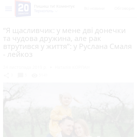
Пишеш ти! Коментує
Всі новини
Обговорен
Тернопіль
“Я щасливчик: у мене дві донечки
та чудова дружина, але рак
втрутився у життя”: у Руслана Смаля
- лейкоз
24 листопада 2019 р.
Наталія КОРПАН
chat_bubble
share
visibility
3
5
5141