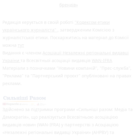
брендів»
Редакція керується в своїй роботі
"Кодексом етики
українського журналіста"
, затвердженим Комісією з
журналістської етики. Поскаржитись на матеріал до Комісії
можна
тут
Видання є членом
Асоціації Незалежні регіональні видавці
України
та Всесвітньої асоціації видавців
WAN-IFRA
Матеріали з позначками "Новини компаній", "Прес-служба",
"Реклама" та "Партнерський проєкт" опубліковані на правах
реклами.
Здійснено за підтримки програми «Сильніші разом: Медіа та
Демократія», що реалізується Всесвітньою асоціацією
видавців новин (WAN-IFRA) у партнерстві з Асоціацією
«Незалежні регіональні видавці України» (АНРВУ) та