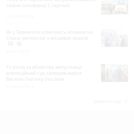
тижня (оновлено 5 серпня)
5 серпня 2026 р.
Як у Тернополі освячують кошики на
Спаса: репортаж з місцевих храмів
photo_camera
play_circle_filled
Вчора о 09:30
15 років за вбивство випускниці:
апеляційний суд залишив вирок
Василю Гнатюку без змін
5 серпня 2026 р.
keyboard_arrow_right
Дивитись ще