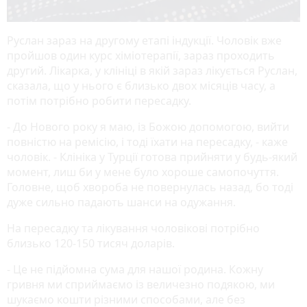
Руслан зараз на другому етапі індукції. Чоловік вже
пройшов один курс хіміотерапії, зараз проходить
другий. Лікарка, у клініці в якій зараз лікується Руслан,
сказала, що у нього є близько двох місяців часу, а
потім потрібно робити пересадку.
- До Нового року я маю, із Божою допомогою, вийти
повністю на ремісію, і тоді їхати на пересадку, - каже
чоловік. - Клініка у Турції готова прийняти у будь-який
момент, лиш би у мене було хороше самопочуття.
Головне, щоб хвороба не повернулась назад, бо тоді
дуже сильно падають шанси на одужання.
На пересадку та лікування чоловікові потрібно
близько 120-150 тисяч доларів.
- Це не підйомна сума для нашої родина. Кожну
гривня ми сприймаємо із величезно подякою, ми
шукаємо кошти різними способами, але без