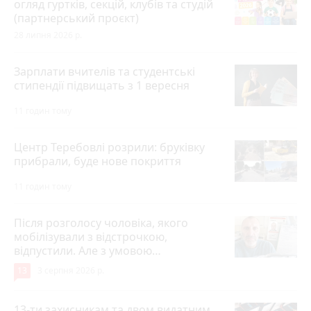
огляд гуртків, секцій, клубів та студій
(партнерський проєкт)
28 липня 2026 р.
Зарплати вчителів та студентські
стипендії підвищать з 1 вересня
11 годин тому
Центр Теребовлі розрили: бруківку
прибрали, буде нове покриття
11 годин тому
Після розголосу чоловіка, якого
мобілізували з відстрочкою,
відпустили. Але з умовою…
13
3 серпня 2026 р.
13-ти захисникам та двом видатним