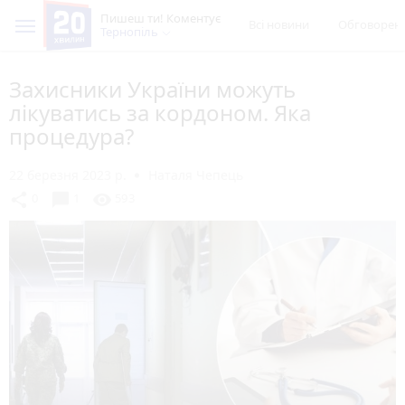
Пишеш ти! Коментує
Всі новини
Обговорен
Тернопіль
Захисники України можуть
лікуватись за кордоном. Яка
процедура?
22 березня 2023 р.
Наталя Чепець
chat_bubble
share
visibility
0
1
593