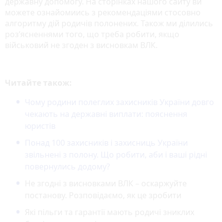
державну допомогу. На сторінках нашого сайту ви
можете ознайомиись з рекомендаціями стосовно
алгоритму дій родичів полонених. Також ми ділились
роз’ясненнями того, що треба робити, якщо
військовий не згоден з висновкам ВЛК.
Читайте також:
Чому родини полеглих захисників України довго
чекають на державні виплати: пояснення
юристів
Понад 100 захисників і захисниць України
звільнені з полону. Що робити, аби і ваші рідні
повернулись додому?
Не згодні з висновками ВЛК – оскаржуйте
постанову. Розповідаємо, як це зробити
Які пільги та гарантії мають родичі зниклих