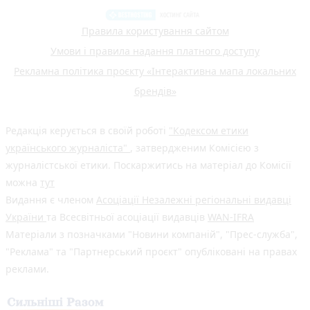
Правила користування сайтом
Умови і правила надання платного доступу
Рекламна політика проєкту «Інтерактивна мапа локальних
брендів»
Редакція керується в своїй роботі
"Кодексом етики
українського журналіста"
, затвердженим Комісією з
журналістської етики. Поскаржитись на матеріал до Комісії
можна
тут
Видання є членом
Асоціації Незалежні регіональні видавці
України
та Всесвітньої асоціації видавців
WAN-IFRA
Матеріали з позначками "Новини компаній", "Прес-служба",
"Реклама" та "Партнерський проєкт" опубліковані на правах
реклами.