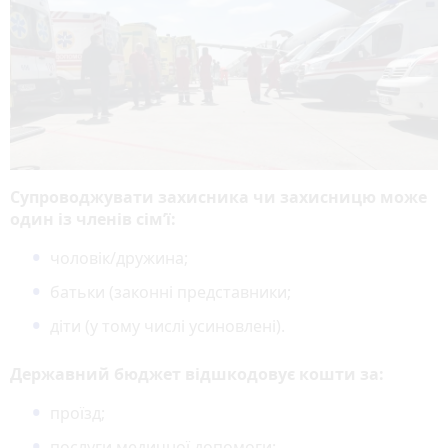
Супроводжувати захисника чи захисницю може
один із членів сім’ї:
чоловік/дружина;
батьки (законні представники;
діти (у тому числі усиновлені).
Державний бюджет відшкодовує кошти за:
проїзд;
послуги медичної допомоги;