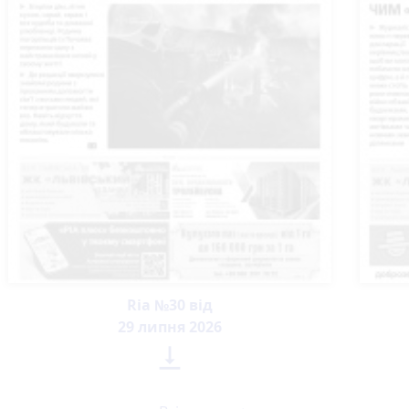
Ria №30 від
29 липня 2026
