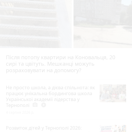
Після потопу квартири на Коновальця, 20
сирі та цвітуть. Мешканці можуть
розраховувати на допомогу?
Не просто школа, а дієва спільнота: як
працює унікальна бордингова школа
Української академії лідерства у
Тернополі
photo_camera
play_circle_filled
4 серпня 2026 р.
Розвиток дітей у Тернополі 2026: