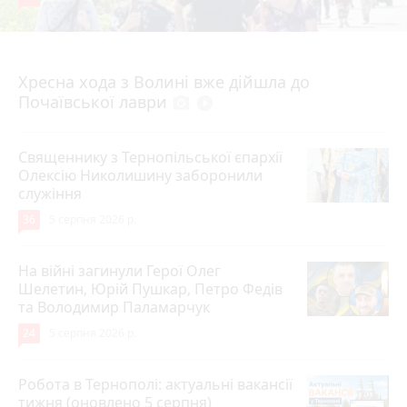
4 серпня 2026 р.
Хресна хода з Волині вже дійшла до
Почаївської лаври
photo_camera
play_circle_filled
Священнику з Тернопільської єпархії
Олексію Николишину заборонили
служіння
36
5 серпня 2026 р.
На війні загинули Герої Олег
Шелетин, Юрій Пушкар, Петро Федів
та Володимир Паламарчук
24
5 серпня 2026 р.
Робота в Тернополі: актуальні вакансії
тижня (оновлено 5 серпня)