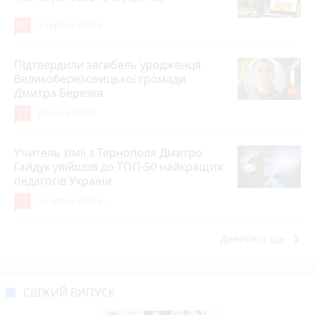
20
5 серпня 2026 р.
Підтвердили загибель уродженця
Великоберезовицької громади
Дмитра Березка
17
Вчора о 09:00
Учитель хімії з Тернополя Дмитро
Гайдук увійшов до ТОП-50 найкращих
педагогів України
15
5 серпня 2026 р.
keyboard_arrow_right
Дивитись ще
СВІЖИЙ ВИПУСК