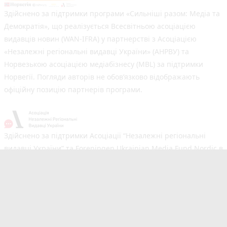
Здійснено за підтримки програми «Сильніші разом: Медіа та
Демократія», що реалізується Всесвітньою асоціацією
видавців новин (WAN-IFRA) у партнерстві з Асоціацією
«Незалежні регіональні видавці України» (АНРВУ) та
Норвезькою асоціацією медіабізнесу (MBL) за підтримки
Норвегії. Погляди авторів не обов’язково відображають
офіційну позицію партнерів програми.
Здійснено за підтримки Асоціації “Незалежні регіональні
видавці України” та Foreningen Ukrainian Media Fund Nordic в
рамках реалізації проєкту Хаб підтримки регіональних медіа.
Погляди авторів не обов'язково збігаються з офіційною
позицією партнерів
Незалежний новинний портал з оперативним висвітленням
подій у Тернополі та області. Сайт новин №1 у Тернополі за