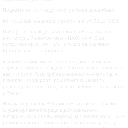
Подавати запити на допомогу можна цілодобово.
Консультації надаються у робочі дні: з 9:00 до 18:00.
Цей проєкт реалізується спільно з Незалежною
антикорупційною комісією – НАКО – NAKO за
підтримки офісу Спеціального радника Великої
Британії з питань оборони.
«Здоров’я захисників і захисниць дуже цінне для
держави. Адже вони віддали його на захист нашого з
вами спокою. Тому країна створює можливості для
відновлення здоров’я. Користуйтесь ними та
розповідайте тим, хто цього потребує», – зазначають
у Фонді.
Нагадаємо, раніше «20 хвилин» вже висвітлювали
слушні юридичні поради від Українського
ветеранського фонду. Зокрема, ми розповідали, чому
родини полеглих воїнів довго чекають на законну