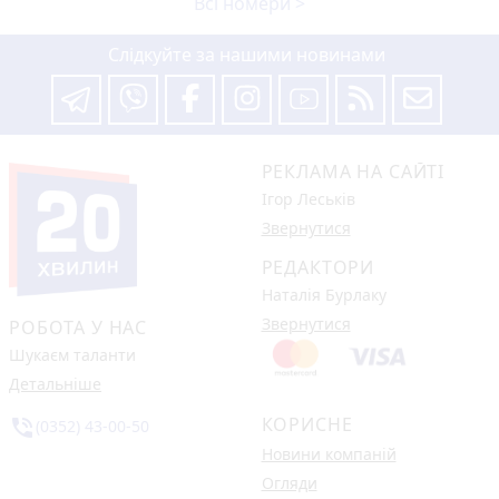
Всі номери >
Слідкуйте за нашими новинами
РЕКЛАМА НА САЙТІ
Ігор Леськів
Звернутися
РЕДАКТОРИ
Наталія Бурлаку
Звернутися
РОБОТА У НАС
Шукаєм таланти
Детальніше
КОРИСНЕ
phone_in_talk
(0352) 43-00-50
Новини компаній
Огляди