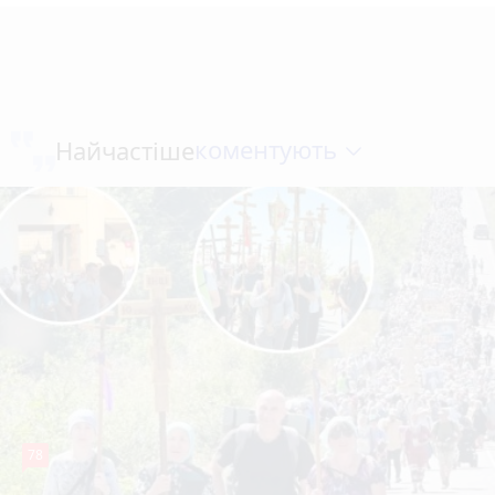
коментують
Найчастіше
78