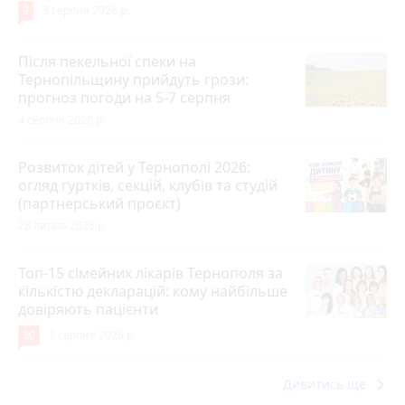
9
3 серпня 2026 р.
Після пекельної спеки на
Тернопільщину прийдуть грози:
прогноз погоди на 5-7 серпня
4 серпня 2026 р.
Розвиток дітей у Тернополі 2026:
огляд гуртків, секцій, клубів та студій
(партнерський проєкт)
28 липня 2026 р.
Топ-15 сімейних лікарів Тернополя за
кількістю декларацій: кому найбільше
довіряють пацієнти
30
1 серпня 2026 р.
keyboard_arrow_right
Дивитись ще