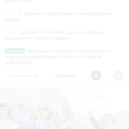
робити далі
15:02
У Тернополі зафіксували температурний
рекорд
14:30
Школяр з Тернопільщини у свій День
народження отримав медаль
Звернення стосовно нової розмітки і
Від читача
знаків дорожнього руху біля шостої школи
м.Тернопіль.
Всі новини
Підпишись