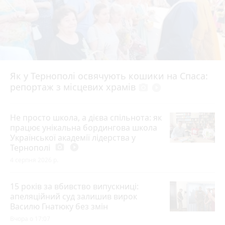
Як у Тернополі освячують кошики на Спаса:
репортаж з місцевих храмів
photo_camera
play_circle_filled
Не просто школа, а дієва спільнота: як
працює унікальна бордингова школа
Української академії лідерства у
Тернополі
photo_camera
play_circle_filled
4 серпня 2026 р.
15 років за вбивство випускниці:
апеляційний суд залишив вирок
Василю Гнатюку без змін
Вчора о 17:07