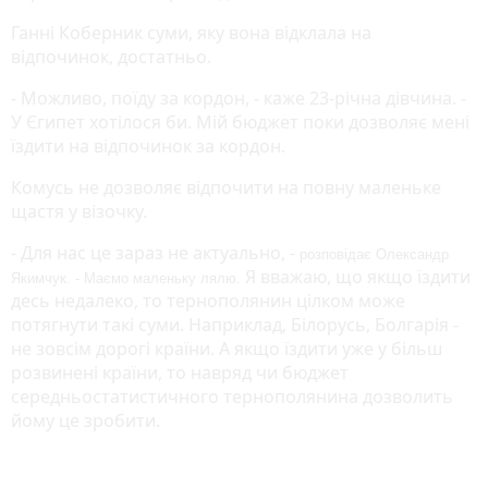
Ганні Коберник суми, яку вона відклала на
відпочинок, достатньо.
- Можливо, поїду за кордон, - каже 23-річна дівчина. -
У Єгипет хотілося би. Мій бюджет поки дозволяє мені
їздити на відпочинок за кордон.
Комусь не дозволяє відпочити на повну маленьке
щастя у візочку.
- Для нас це зараз не актуально, -
розповідає Олександр
Я вважаю, що якщо їздити
Якимчук. - Маємо маленьку лялю.
десь недалеко, то тернополянин цілком може
потягнути такі суми. Наприклад, Білорусь, Болгарія -
не зовсім дорогі країни. А якщо їздити уже у більш
розвинені країни, то навряд чи бюджет
середньостатистичного тернополянина дозволить
йому це зробити.