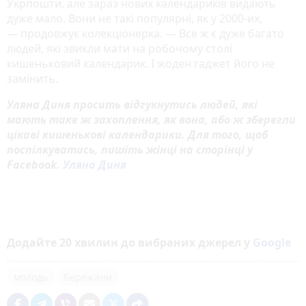
Укрпошти, але зараз нових календариків видають
дуже мало. Вони не такі популярні, як у 2000-их,
— продовжує колекціонерка. — Все ж є дуже багато
людей, які звикли мати на робочому столі
кишеньковий календарик. І жоден гаджет його не
замінить.
Уляна Диня просить відгукнутись людей, які
мають таке ж захоплення, як вона, або ж зберегли
цікаві кишенькові календарики. Для того, щоб
поспілкуватись, пишіть жінці на сторінці у
Facebook.
Уляна Диня
Додайте 20 хвилин до вибраних джерел у
Google
молодь
Бережани