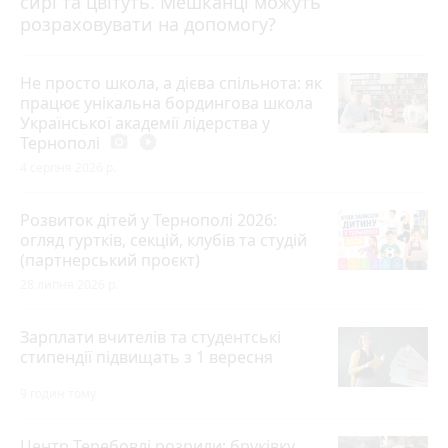
сирі та цвітуть. Мешканці можуть
розраховувати на допомогу?
Не просто школа, а дієва спільнота: як
працює унікальна бордингова школа
Української академії лідерства у
Тернополі
photo_camera
play_circle_filled
4 серпня 2026 р.
Розвиток дітей у Тернополі 2026:
огляд гуртків, секцій, клубів та студій
(партнерський проєкт)
28 липня 2026 р.
Зарплати вчителів та студентські
стипендії підвищать з 1 вересня
9 годин тому
Центр Теребовлі розрили: бруківку