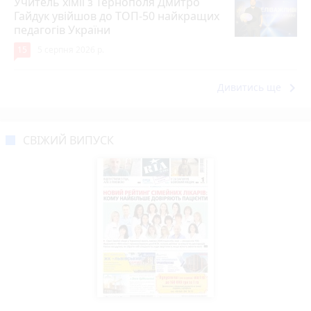
Учитель хімії з Тернополя Дмитро
Гайдук увійшов до ТОП-50 найкращих
педагогів України
15
5 серпня 2026 р.
keyboard_arrow_right
Дивитись ще
СВІЖИЙ ВИПУСК