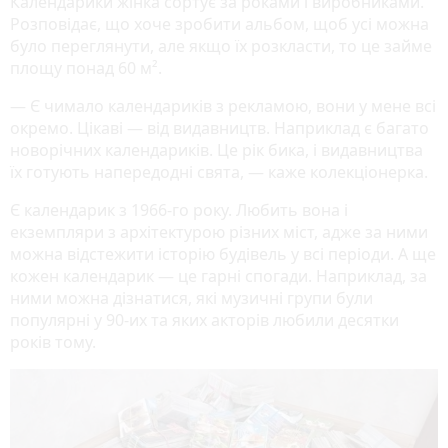
Календарики жінка сортує за роками і виробниками.
Розповідає, що хоче зробити альбом, щоб усі можна
було переглянути, але якщо їх розкласти, то це займе
площу понад 60 м².
— Є чимало календариків з рекламою, вони у мене всі
окремо. Цікаві — від видавництв. Наприклад є багато
новорічних календариків. Це рік бика, і видавництва
їх готують напередодні свята, — каже колекціонерка.
Є календарик з 1966-го року. Любить вона і
екземпляри з архітектурою різних міст, адже за ними
можна відстежити історію будівель у всі періоди. А ще
кожен календарик — це гарні спогади. Наприклад, за
ними можна дізнатися, які музичні групи були
популярні у 90-их та яких акторів любили десятки
років тому.