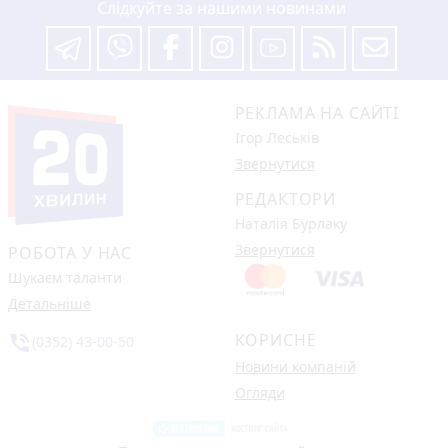
Слідкуйте за нашими новинами
РЕКЛАМА НА САЙТІ
Ігор Леськів
Звернутися
РЕДАКТОРИ
Наталія Бурлаку
Звернутися
РОБОТА У НАС
Шукаєм таланти
Детальніше
КОРИСНЕ
phone_in_talk
(0352) 43-00-50
Новини компаній
Огляди