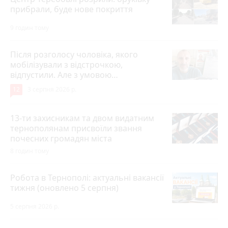
прибрали, буде нове покриття
9 годин тому
Після розголосу чоловіка, якого
мобілізували з відстрочкою,
відпустили. Але з умовою…
12
3 серпня 2026 р.
13-ти захисникам та двом видатним
тернополянам присвоїли звання
почесних громадян міста
8 годин тому
Робота в Тернополі: актуальні вакансії
тижня (оновлено 5 серпня)
5 серпня 2026 р.