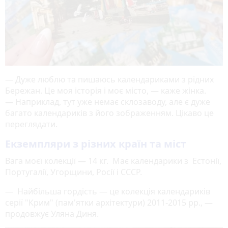
— Дуже люблю та пишаюсь календариками з рідних
Бережан. Це моя історія і моє місто, — каже жінка.
— Наприклад, тут уже немає склозаводу, але є дуже
багато календариків з його зображенням. Цікаво це
переглядати.
Екземпляри з різних країн та міст
Вага моєї колекції — 14 кг. Має календарики з Естонії,
Португалії, Угорщини, Росії і СССР.
— Найбільша гордість — це колекція календариків
серії "Крим" (пам'ятки архітектури) 2011-2015 рр., —
продовжує Уляна Диня.