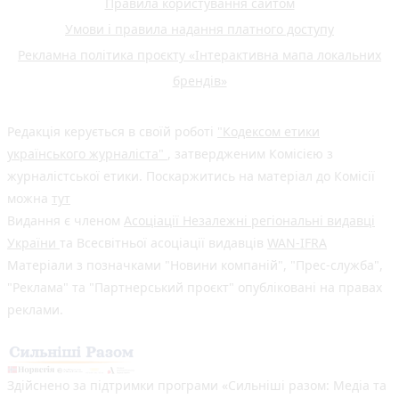
Правила користування сайтом
Умови і правила надання платного доступу
Рекламна політика проєкту «Інтерактивна мапа локальних
брендів»
Редакція керується в своїй роботі
"Кодексом етики
українського журналіста"
, затвердженим Комісією з
журналістської етики. Поскаржитись на матеріал до Комісії
можна
тут
Видання є членом
Асоціації Незалежні регіональні видавці
України
та Всесвітньої асоціації видавців
WAN-IFRA
Матеріали з позначками "Новини компаній", "Прес-служба",
"Реклама" та "Партнерський проєкт" опубліковані на правах
реклами.
Здійснено за підтримки програми «Сильніші разом: Медіа та