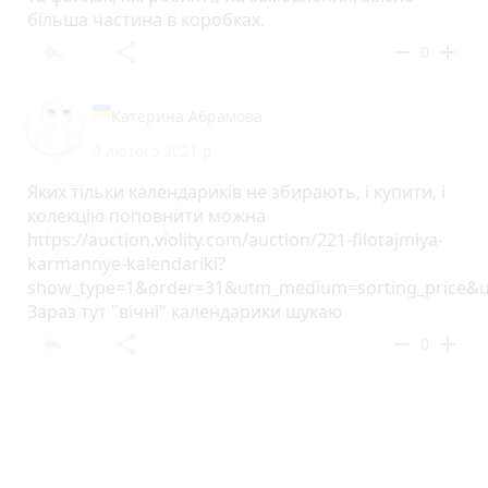
більша частина в коробках.
reply
share
remove
add
0
Катерина Абрамова
9 лютого 2021 р.
Яких тільки календариків не збирають, і купити, і
колекцію поповнити можна
https://auction.violity.com/auction/221-filotajmiya-
karmannye-kalendariki?
show_type=1&order=31&utm_medium=sorting_price&ut
Зараз тут "вічні" календарики шукаю
reply
share
remove
add
0