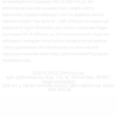
мультимедійною редакцією RIA та 20minut.ua. Ми
висвітлюємо важливі та цікаві події, людей, життя
Тернополя. Редакція запрошує читачів додавати власні
новини в розділ "Від читачів". Сайт 20minut.ua входить до
видавничої групи RIA Media, яка також є частиною Медіа
корпорації RIA © 20minut.ua. Усі права захищені. Будь-яка
публiкацiя, передрук чи наступне поширення матеріалів
сайту у друкованих або електронних засобах масової
інформації можлива винятково у разі письмового дозволу
правовласника.
©2017-2025 20minut.ua
вул. Дубовецька, буд. 1-б, м. Тернопіль, 46001;
[email protected]
Cуб'єкт у сфері онлайн-медіа; ідентифікатор медіа
- R40-05634.