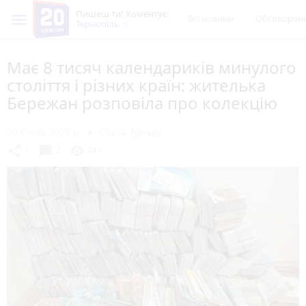
Пишеш ти! Коментує
Всі новини
Обговорен
Тернопіль
Має 8 тисяч календариків минулого
століття і різних країн: жителька
Бережан розповіла про колекцію
20 січня 2021 р.
Ольга Турчак
chat_bubble
share
visibility
1
2
443