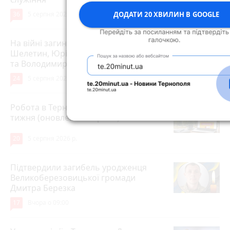
ДОДАТИ 20 ХВИЛИН В GOOGLE
36
5 серпня 2026 р.
На війні загинули Герої Олег
Шелетин, Юрій Пушкар, Петро Федів
та Володимир Паламарчук
24
5 серпня 2026 р.
Робота в Тернополі: актуальні вакансії
тижня (оновлено 5 серпня)
20
5 серпня 2026 р.
Підтвердили загибель уродженця
Великоберезовицької громади
Дмитра Березка
17
Вчора о 09:00