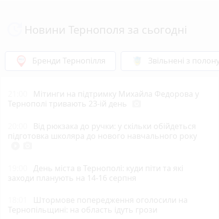
Новини Тернополя за сьогодні
Бренди Тернопілля
Звільнені з полон
21:00
Мітинги на підтримку Михайла Федорова у
Тернополі тривають 23-ій день
photo_camera
20:00
Від рюкзака до ручки: у скільки обійдеться
підготовка школяра до нового навчального року
play_circle_filled
photo_camera
19:00
День міста в Тернополі: куди піти та які
заходи планують на 14-16 серпня
18:01
Штормове попередження оголосили на
Тернопільщині: на область ідуть грози