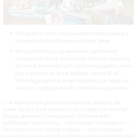
Понад вісім тисяч кишенькових календариків у
колекції зібрала бережанка Уляна Диня.
Жінка розповіла, що незвичне захоплення
передала їй мама, яка раніше збирала марки та
фантики. Жінка має цілі серії календариків і якщо
усіх їх розкласти, вони займуть понад 60 м².
Уляна буде вдячна, якщо відгукнуться люди, які
зможуть подарувати або обміняти щорічники.
— У мене любов до колекціонування, мабуть, від
мами. Коли я була маленька, вона збирала поштові
марки, фантики і календарики. Останнє мені
найбільше подобалось, — розповідає Уляна Диня. —
Тож коли я стала трішки старша — свою колекцію
мама віддала мені. Це було понад тисяча екземплярів.