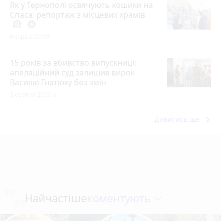
Як у Тернополі освячують кошики на
Спаса: репортаж з місцевих храмів
photo_camera
play_circle_filled
Вчора о 09:30
15 років за вбивство випускниці:
апеляційний суд залишив вирок
Василю Гнатюку без змін
5 серпня 2026 р.
keyboard_arrow_right
Дивитись ще
коментують
Найчастіше