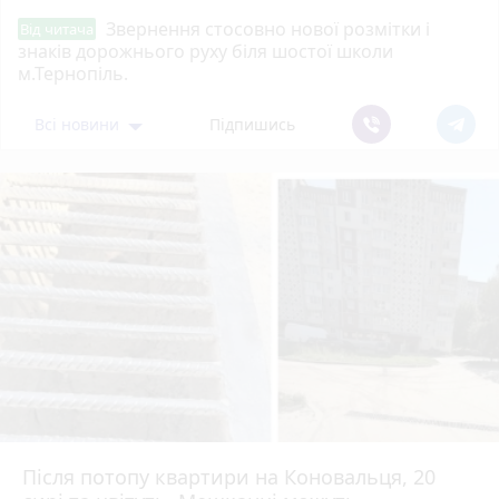
Звернення стосовно нової розмітки і
Від читача
знаків дорожнього руху біля шостої школи
м.Тернопіль.
Всі новини
Підпишись
Після потопу квартири на Коновальця, 20