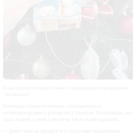
А ще серед колекції жінки є і календарик від видання
"20 хвилин".
Колекцію жінка поповнює, спілкуючись з
колекціонерами із різних міст України. Розповідає, що
знає людей, у яких є десятки тисяч календариків.
— Деякі можна придбати у поштових відділеннях