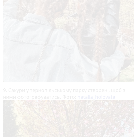
9. Сакури у тернопільському парку створені, щоб з
ними фотографуватись. Фото:
natalia_holovata