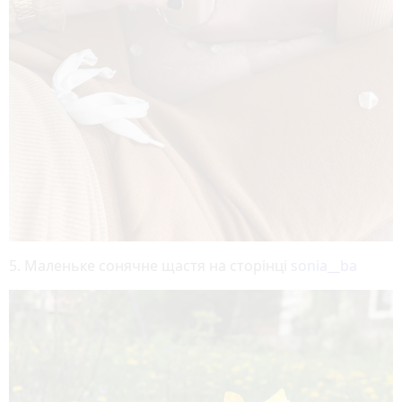
5. Маленьке сонячне щастя на сторінці
sonia__ba