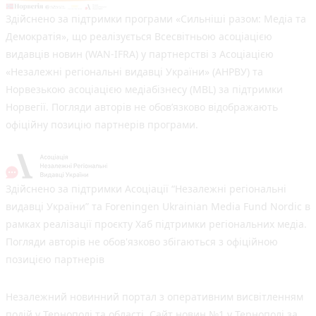
Здійснено за підтримки програми «Сильніші разом: Медіа та
Демократія», що реалізується Всесвітньою асоціацією
видавців новин (WAN-IFRA) у партнерстві з Асоціацією
«Незалежні регіональні видавці України» (АНРВУ) та
Норвезькою асоціацією медіабізнесу (MBL) за підтримки
Норвегії. Погляди авторів не обов’язково відображають
офіційну позицію партнерів програми.
Здійснено за підтримки Асоціації “Незалежні регіональні
видавці України” та Foreningen Ukrainian Media Fund Nordic в
рамках реалізації проєкту Хаб підтримки регіональних медіа.
Погляди авторів не обов'язково збігаються з офіційною
позицією партнерів
Незалежний новинний портал з оперативним висвітленням
подій у Тернополі та області. Сайт новин №1 у Тернополі за