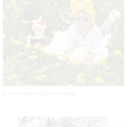
6. Стильне фото від
katiusha2882