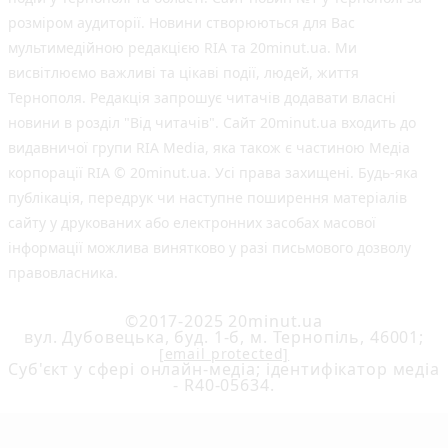
розміром аудиторії. Новини створюються для Вас
мультимедійною редакцією RIA та 20minut.ua. Ми
висвітлюємо важливі та цікаві події, людей, життя
Тернополя. Редакція запрошує читачів додавати власні
новини в розділ "Від читачів". Сайт 20minut.ua входить до
видавничої групи RIA Media, яка також є частиною Медіа
корпорації RIA © 20minut.ua. Усі права захищені. Будь-яка
публiкацiя, передрук чи наступне поширення матеріалів
сайту у друкованих або електронних засобах масової
інформації можлива винятково у разі письмового дозволу
правовласника.
©2017-2025 20minut.ua
вул. Дубовецька, буд. 1-б, м. Тернопіль, 46001;
[email protected]
Cуб'єкт у сфері онлайн-медіа; ідентифікатор медіа
- R40-05634.