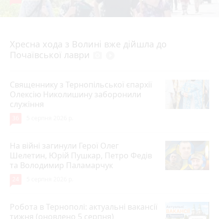
4 серпня 2026 р.
Хресна хода з Волині вже дійшла до
Почаївської лаври
photo_camera
play_circle_filled
Священнику з Тернопільської єпархії
Олексію Николишину заборонили
служіння
36
5 серпня 2026 р.
На війні загинули Герої Олег
Шелетин, Юрій Пушкар, Петро Федів
та Володимир Паламарчук
24
5 серпня 2026 р.
Робота в Тернополі: актуальні вакансії
тижня (оновлено 5 серпня)