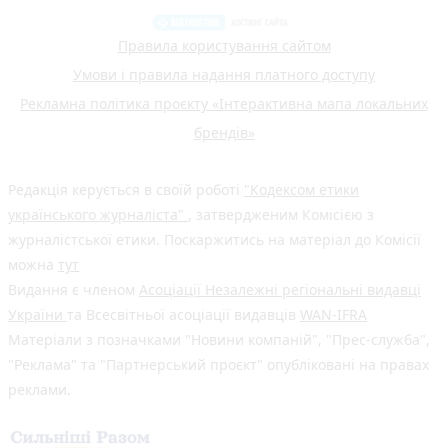
Правила користування сайтом
Умови і правила надання платного доступу
Рекламна політика проєкту «Інтерактивна мапа локальних
брендів»
Редакція керується в своїй роботі
"Кодексом етики
українського журналіста"
, затвердженим Комісією з
журналістської етики. Поскаржитись на матеріал до Комісії
можна
тут
Видання є членом
Асоціації Незалежні регіональні видавці
України
та Всесвітньої асоціації видавців
WAN-IFRA
Матеріали з позначками "Новини компаній", "Прес-служба",
"Реклама" та "Партнерський проєкт" опубліковані на правах
реклами.