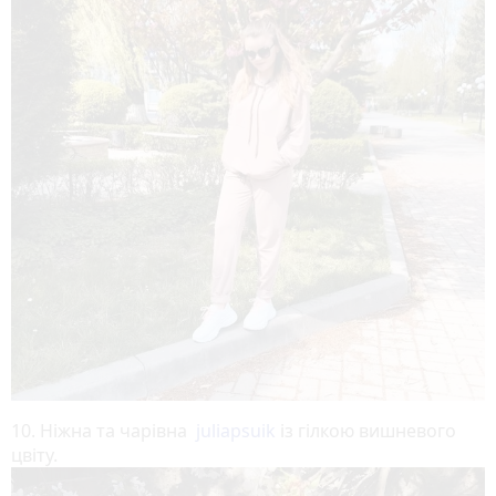
10. Ніжна та чарівна
juliapsuik
із гілкою вишневого
цвіту.