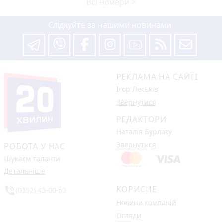
Всі номери >
Слідкуйте за нашими новинами
РЕКЛАМА НА САЙТІ
Ігор Леськів
Звернутися
РЕДАКТОРИ
Наталія Бурлаку
Звернутися
РОБОТА У НАС
Шукаєм таланти
Детальніше
КОРИСНЕ
phone_in_talk
(0352) 43-00-50
Новини компаній
Огляди