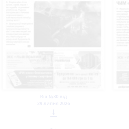
Ria №30 від
29 липня 2026
