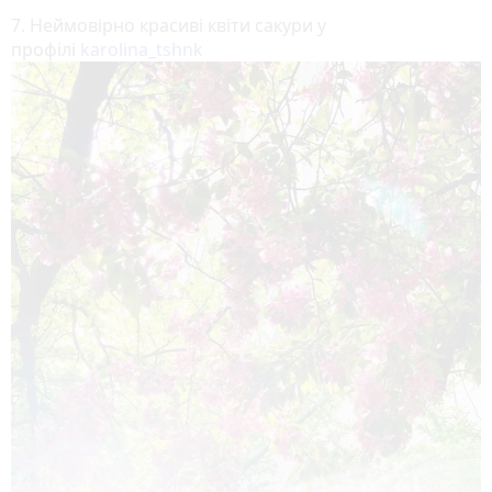
7. Неймовірно красиві квіти сакури у
профілі
karolina_tshnk