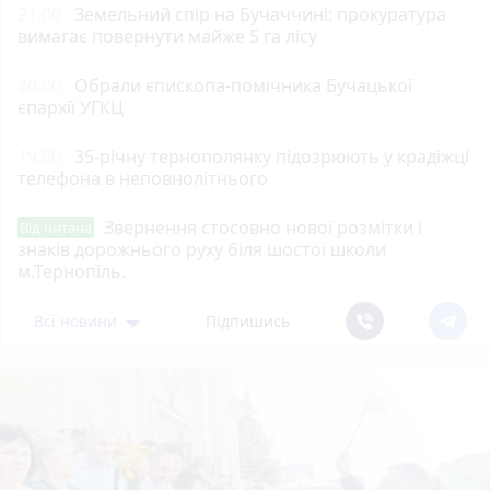
21:00
Земельний спір на Бучаччині: прокуратура
вимагає повернути майже 5 га лісу
20:00
Обрали єпископа-помічника Бучацької
єпархії УГКЦ
19:00
35-річну тернополянку підозрюють у крадіжці
телефона в неповнолітнього
Звернення стосовно нової розмітки і
Від читача
знаків дорожнього руху біля шостої школи
м.Тернопіль.
Всі новини
Підпишись