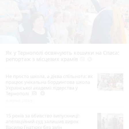
Як у Тернополі освячують кошики на Спаса:
репортаж з місцевих храмів
photo_camera
play_circle_filled
Не просто школа, а дієва спільнота: як
працює унікальна бордингова школа
Української академії лідерства у
Тернополі
photo_camera
play_circle_filled
4 серпня 2026 р.
15 років за вбивство випускниці:
апеляційний суд залишив вирок
Василю Гнатюку без змін