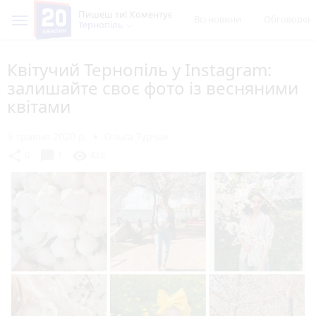
Пишеш ти! Коментує
Всі новини
Обговорен
Тернопіль
Квітучий Тернопіль у Instagram:
залишайте своє фото із весняними
квітами
9 травня 2020 р.
Ольга Турчак
chat_bubble
share
visibility
0
1
428