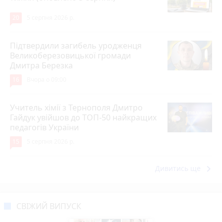
20
5 серпня 2026 р.
Підтвердили загибель уродженця
Великоберезовицької громади
Дмитра Березка
16
Вчора о 09:00
Учитель хімії з Тернополя Дмитро
Гайдук увійшов до ТОП-50 найкращих
педагогів України
15
5 серпня 2026 р.
keyboard_arrow_right
Дивитись ще
СВІЖИЙ ВИПУСК