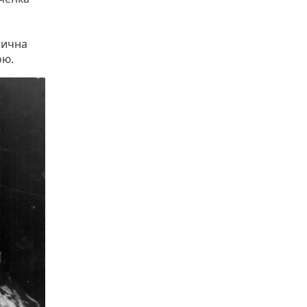
тична
ою.