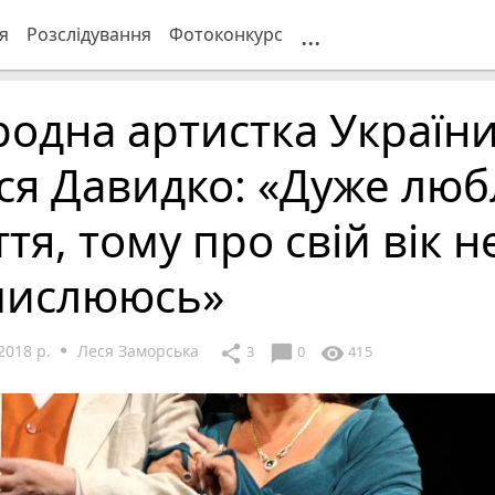
...
я
Розслідування
Фотоконкурс
одна артистка Україн
ся Давидко: «Дуже лю
тя, тому про свій вік н
мислююсь»
2018 р.
Леся Заморська
chat_bubble
share
visibility
3
0
415