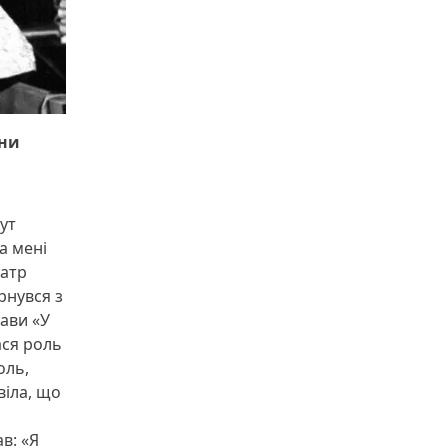
они
ут
а мені
еатр
рнувся з
тави «У
ася роль
оль,
віла, що
в: «Я