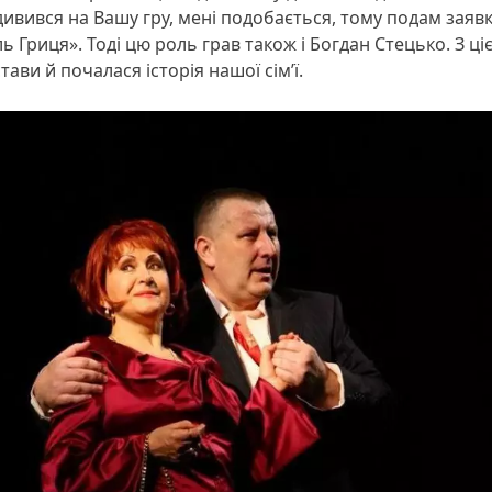
ивився на Вашу гру, мені подобається, тому подам заявк
ь Гриця». Тоді цю роль грав також і Богдан Стецько. З ціє
тави й почалася історія нашої сім’ї.