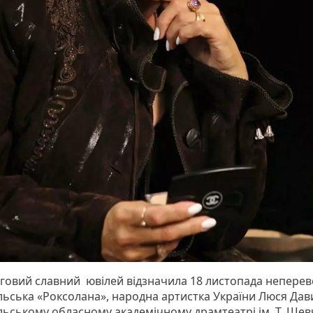
рговий славний ювілей відзначила 18 листопада непере
льська «Роксолана», народна артистка України Люся Дав
льському обласному академічному драмтеатрі ім. Т. Ше