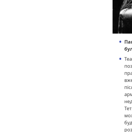
Па
бу
Теа
поз
пр
вже
піс
арм
нед
Тет
мож
буд
роз