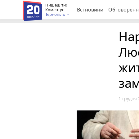
Пишеш ти!
Всі новини
Обговоренн
Коментує
Тернопіль
Нар
Лю
жит
за
1 грудня 