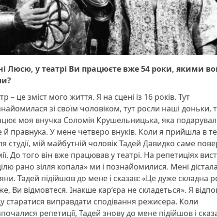
ні Люсю, у театрі Ви працюєте вже 54 роки, якими в
ли?
тр – це зміст мого життя. Я на сцені із 16 років. Тут
найомилася зі своїм чоловіком, тут росли наші доньки, т
ацює моя внучка Соломія Крушельницька, яка подарувал
 й правнука. У мене четверо внуків. Коли я прийшла в т
ля студії, мій майбутній чоловік Тадей Давидко саме пове
ії. До того він вже працював у театрі. На репетиціях вис
ілю рано зілля копала» ми і познайомилися. Мені дістал
яни. Тадей підійшов до мене і сказав: «Це дуже складна р
е, Ви відмовтеся. Інакше кар’єра не складеться». Я відпо
у старатися виправдати сподівання режисера. Коли
почалися репетиції, Тадей знову до мене підійшов і сказа