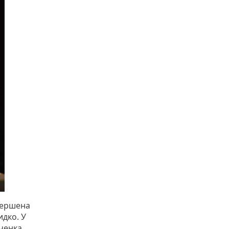
вершена
идко. У
вченка