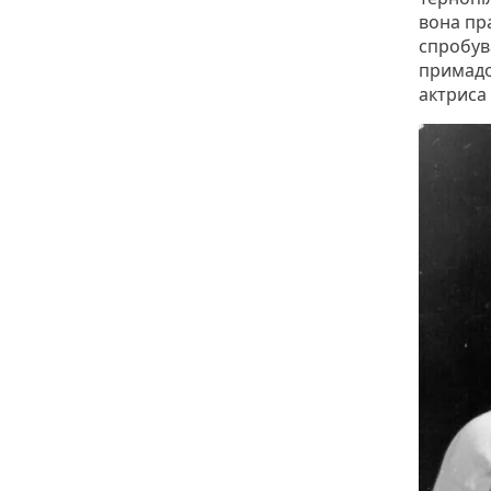
вона пра
спробув
примадо
актриса