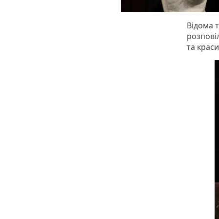
Відома 
розпові
та краси