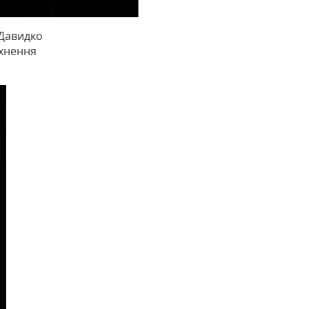
 Давидко
тхнення