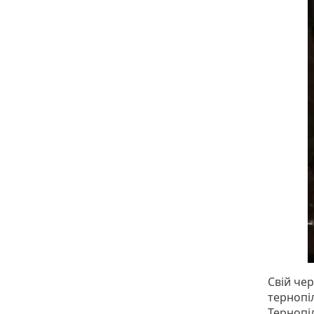
Свій че
тернопі
Тернопі