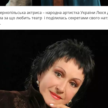
тернопільська актриса – народна артистка України Люся
ла за що любить театр і поділилась секретами свого на
.