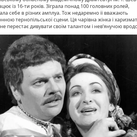
цює із 16-ти років. Зіграла понад 100 головних ролей,
ала себе в різних амплуа. Тож недаремно її вважають
нною тернопільської сцени. Ця чарівна жінка і харизма
 не перестає дивувати своїм талантом і нев’янучою врод