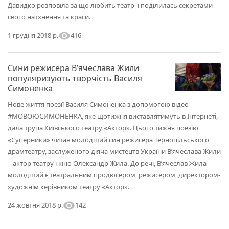
Давидко розповіла за що любить театр і поділилась секретами
свого натхнення та краси.
visibility
416
1 грудня 2018 р.
Cини режисера В’ячеслава Жили
популяризують творчість Василя
Симоненка
Нове життя поезії Василя Симоненка з допомогою відео
#МОВОЮСИМОНЕНКА, яке щотижня виставлятимуть в Інтернеті,
дала трупа Київського театру «Актор». Цього тижня поезію
«Суперники» читав молодший син режисера Тернопільського
драмтеатру, заслуженого діяча мистецтв України В’ячеслава Жили
– актор театру і кіно Олександр Жила. До речі, В’ячеслав Жила-
молодший є театральним продюсером, режисером, директором-
художнім керівником театру «Актор».
visibility
142
24 жовтня 2018 р.