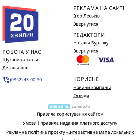
РЕКЛАМА НА САЙТІ
Ігор Леськів
Звернутися
РЕДАКТОРИ
Наталія Бурлаку
Звернутися
РОБОТА У НАС
Шукаєм таланти
Детальніше
КОРИСНЕ
phone_in_talk
(0352) 43-00-50
Новини компаній
Огляди
Правила користування сайтом
Умови і правила надання платного доступу
Рекламна політика проєкту «Інтерактивна мапа локальних