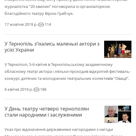
журналістка “20 хвилин” поговорила із організаторкою
благодійного театру Вірою Грабчук.
visibility
114
17 жовтня 2019 р.
У Тернопіль з’їхались маленькі актори з
усієї України
У Тернополі, 5-6 квітня в Тернопільському академічному
обласному театрі актора і ляльки проходив відкритий фестиваль-
конкурс дитячих та молодіжних театральних колективів “Овації”.
visibility
186
6 квітня 2019 р.
У День театру четверо тернополян
стали народними і заслуженими
Указ про відзначення державними нагородами з нагоди