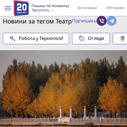
Пишеш ти! Коментує
Всі новини
Обговорен
Тернопіль
Новини за тегом Театр
Підпишись
Робота у Тернополі!
Огляди