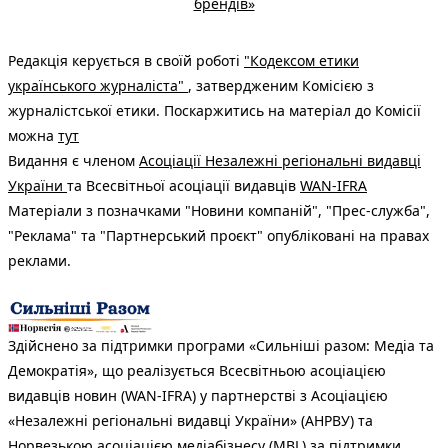
брендів»
Редакція керується в своїй роботі
"Кодексом етики
українського журналіста"
, затвердженим Комісією з
журналістської етики. Поскаржитись на матеріал до Комісії
можна
тут
Видання є членом
Асоціації Незалежні регіональні видавці
України
та Всесвітньої асоціації видавців
WAN-IFRA
Матеріали з позначками "Новини компаній", "Прес-служба",
"Реклама" та "Партнерський проєкт" опубліковані на правах
реклами.
Здійснено за підтримки програми «Сильніші разом: Медіа та
Демократія», що реалізується Всесвітньою асоціацією
видавців новин (WAN-IFRA) у партнерстві з Асоціацією
«Незалежні регіональні видавці України» (АНРВУ) та
Норвезькою асоціацією медіабізнесу (MBL) за підтримки