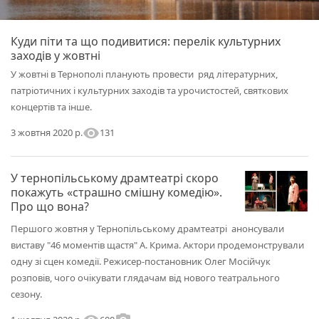
Куди піти та що подивитися: перелік культурних
заходів у жовтні
У жовтні в Тернополі планують провести ряд літературних,
патріотичних і культурних заходів та урочистостей, святкових
концертів та інше.
visibility
131
3 жовтня 2020 р.
У тернопільському драмтеатрі скоро
покажуть «страшно смішну комедію».
Про що вона?
Першого жовтня у Тернопільському драмтеатрі анонсували
виставу "46 моментів щастя" А. Крима. Актори продемонстрували
одну зі сцен комедії. Режисер-постановник Олег Мосійчук
розповів, чого очікувати глядачам від нового театрального
сезону.