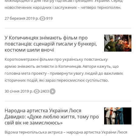
Міжнародного дня театру підписав Президент України. Серед
новоспечених народних і заслужених – четверо тернополян.
visibility
919
27 березня 2019 р.
У Копичинцях знімають фільм про
повстанців: сценарій писали у бункері,
костюми шили вночі
Короткометражні фільми про українську повстанську
армію знімають активісти із Копичинців. Автори кажуть, що
головна мета проекту - привернути увагу людей до важливих
історичних подій, які зараз переосмислює суспільство.
visibility
play_circle_filled
2403
30 січня 2019 р.
Народна артистка України Люся
Давидко: «Дуже люблю життя, тому про
свій вік не замислююсь»
Відома тернопільська актриса – народна артистка України Люся