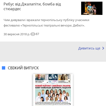
Ребус від Джалапіти, бомба від
стюардес
Чим дивували і вражали тернопільську публіку учасники
фестивалю «Тернопільські театральні вечори. Дебют».
visibility
87
30 вересня 2018 р.
keyboard_arrow_right
Дивитись ще
СВІЖИЙ ВИПУСК