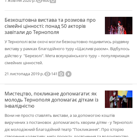
visibility
photo_camera
600
1 жовтня 2020 р.
Безкоштовна вистава та розмова про
сімейні цінності: понад 50 акторів
завітали до Тернополя
У Тернополі всім охочі могли безкоштовно подивитись різдвяну
виставу у рамках благодійного туру «Щасливі разом». Відбулось
дійство у "Березолі". Мета всеукраїнського туру – популяризація
сімейних цінностей.
visibility
photo_camera
play_circle_filled
141
21 листопада 2019 р.
Мистецтво, покликане допомагати: як
молодь Тернополя допомагає діткам із
інвалідністю
Вони не просто ставлять вистави, а за допомогою коштів
виручених з постановок допомагають хворим дітям - у Тернополі
діє молодіжний благодійний театр "Покликання". Про історію
створення колективу, мету проєкту, досягнення та волонтерство