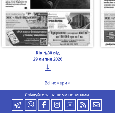
Ria №30 від
29 липня 2026

Всі номери >
Слідкуйте за нашими новинами