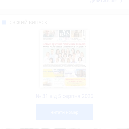
keyboard_arrow_right
Дивитись ще
СВІЖИЙ ВИПУСК
№ 31 від 5 серпня 2026
Читати номер