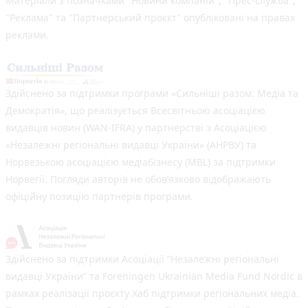
Матеріали з позначками "Новини компаній", "Прес-служба",
"Реклама" та "Партнерський проєкт" опубліковані на правах
реклами.
Здійснено за підтримки програми «Сильніші разом: Медіа та
Демократія», що реалізується Всесвітньою асоціацією
видавців новин (WAN-IFRA) у партнерстві з Асоціацією
«Незалежні регіональні видавці України» (АНРВУ) та
Норвезькою асоціацією медіабізнесу (MBL) за підтримки
Норвегії. Погляди авторів не обов’язково відображають
офіційну позицію партнерів програми.
Здійснено за підтримки Асоціації “Незалежні регіональні
видавці України” та Foreningen Ukrainian Media Fund Nordic в
рамках реалізації проєкту Хаб підтримки регіональних медіа.