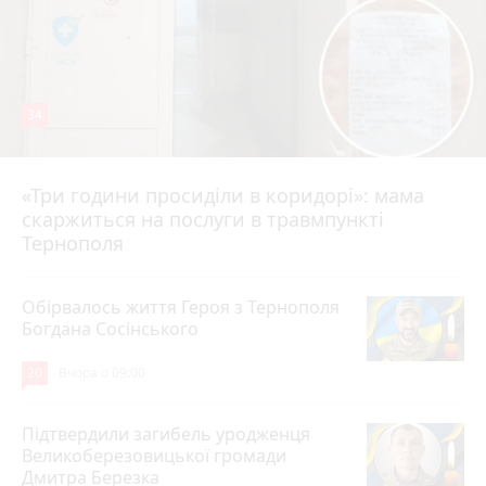
34
«Три години просиділи в коридорі»: мама
Вчора о 13:05
скаржиться на послуги в травмпункті
Тернополя
Обірвалось життя Героя з Тернополя
Богдана Сосінського
20
Вчора о 09:00
Підтвердили загибель уродженця
Великоберезовицької громади
Дмитра Березка