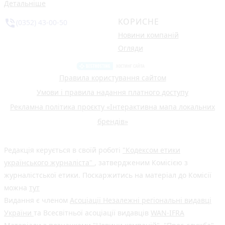
Детальніше
КОРИСНЕ
phone_in_talk
(0352) 43-00-50
Новини компаній
Огляди
Правила користування сайтом
Умови і правила надання платного доступу
Рекламна політика проєкту «Інтерактивна мапа локальних
брендів»
Редакція керується в своїй роботі
"Кодексом етики
українського журналіста"
, затвердженим Комісією з
журналістської етики. Поскаржитись на матеріал до Комісії
можна
тут
Видання є членом
Асоціації Незалежні регіональні видавці
України
та Всесвітньої асоціації видавців
WAN-IFRA