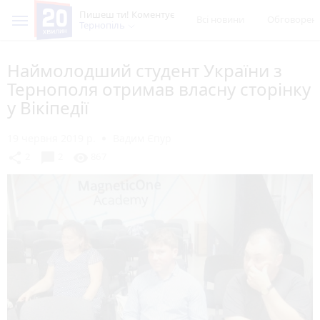
Пишеш ти! Коментує
Всі новини
Обговорен
Тернопіль
Наймолодший студент України з
Тернополя отримав власну сторінку
у Вікіпедії
19 червня 2019 р.
Вадим Єпур
chat_bubble
share
visibility
2
2
867