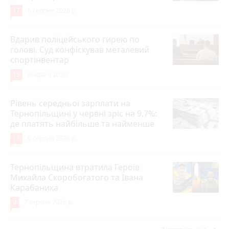
17
6 серпня 2026 р.
Вдарив поліцейського гирею по
голові. Суд конфіскував металевий
спортінвентар
15
Вчора о 20:03
Рівень середньої зарплати на
Тернопільщині у червні зріс на 9,7%:
де платять найбільше та найменше
13
6 серпня 2026 р.
Тернопільщина втратила Героїв
Михайла Скоробогатого та Івана
Карабаника
9
7 серпня 2026 р.