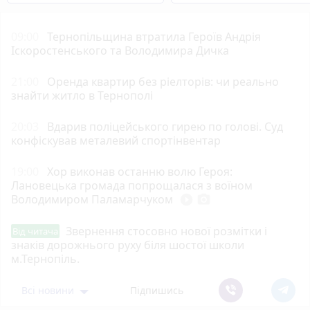
09:00
Тернопільщина втратила Героїв Андрія
Іскоростенського та Володимира Дичка
21:00
Оренда квартир без ріелторів: чи реально
знайти житло в Тернополі
20:03
Вдарив поліцейського гирею по голові. Суд
конфіскував металевий спортінвентар
19:00
Хор виконав останню волю Героя:
Лановецька громада попрощалася з воїном
Володимиром Паламарчуком
play_circle_filled
photo_camera
Звернення стосовно нової розмітки і
Від читача
знаків дорожнього руху біля шостої школи
м.Тернопіль.
Всі новини
Підпишись