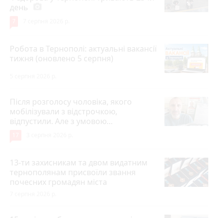
день
photo_camera
7
7 серпня 2026 р.
Робота в Тернополі: актуальні вакансії
тижня (оновлено 5 серпня)
5 серпня 2026 р.
Після розголосу чоловіка, якого
мобілізували з відстрочкою,
відпустили. Але з умовою…
17
3 серпня 2026 р.
13-ти захисникам та двом видатним
тернополянам присвоїли звання
почесних громадян міста
7 серпня 2026 р.