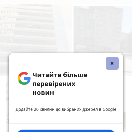
×
Читайте більше
перевірених
Після потопу квартири на Коновальця, 20
новин
сирі та цвітуть. Мешканці можуть
розраховувати на допомогу?
Додайте 20 хвилин до вибраних джерел в Google
У Скоморохах п'яний водій вчинив
ДТП під час втечі від патрульних
Вчора о 16:42