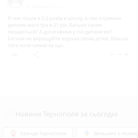
20 червня 2019 р.
Я теж пішла в 5,5 років в школу, я теж отримаю
диплом магістра в 21 рік. Батьки таким
пишаються? А досягнення у тієї дитини які?
Батьки не вирощуйте корони своїм дітям, більше
того коли немає за що.
reply
share
remove
add
-1
Новини Тернополя за сьогодні
Бренди Тернопілля
Звільнені з полон