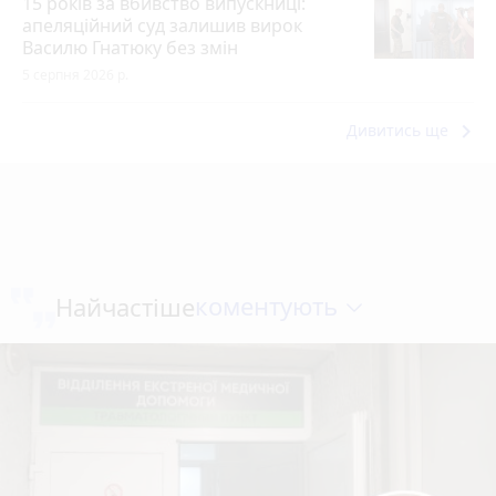
15 років за вбивство випускниці:
апеляційний суд залишив вирок
Василю Гнатюку без змін
5 серпня 2026 р.
keyboard_arrow_right
Дивитись ще
коментують
Найчастіше