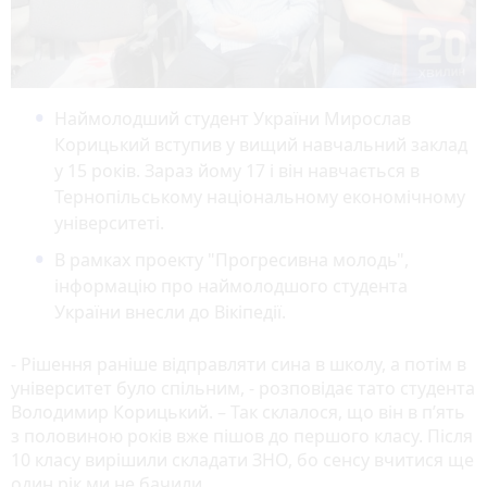
Наймолодший студент України Мирослав
Корицький вступив у вищий навчальний заклад
у 15 років. Зараз йому 17 і він навчається в
Тернопільському національному економічному
університеті.
В рамках проекту "Прогресивна молодь",
інформацію про наймолодшого студента
України внесли до Вікіпедії.
- Рішення раніше відправляти сина в школу, а потім в
університет було спільним, - розповідає тато студента
Володимир Корицький. – Так склалося, що він в п’ять
з половиною років вже пішов до першого класу. Після
10 класу вирішили складати ЗНО, бо сенсу вчитися ще
один рік ми не бачили.