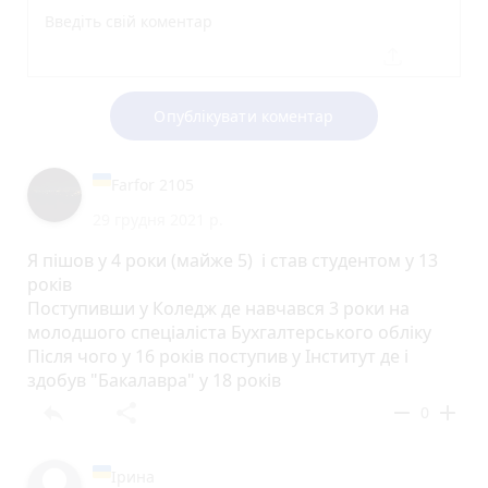
Опублікувати коментар
Farfor 2105
29 грудня 2021 р.
Я пішов у 4 роки (майже 5) і став студентом у 13
років
Поступивши у Коледж де навчався 3 роки на
молодшого спеціаліста Бухгалтерського обліку
Після чого у 16 років поступив у Інститут де і
здобув "Бакалавра" у 18 років
reply
share
remove
add
0
Ірина