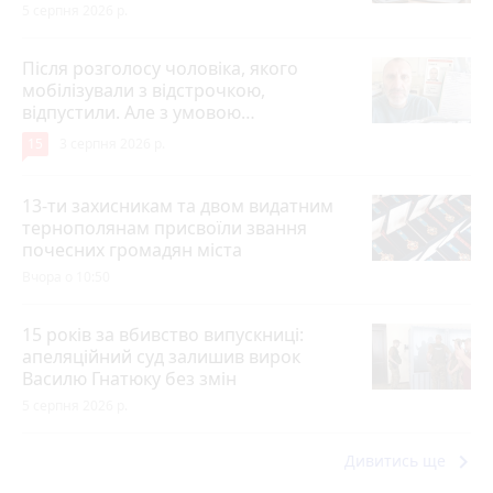
5 серпня 2026 р.
Після розголосу чоловіка, якого
мобілізували з відстрочкою,
відпустили. Але з умовою…
15
3 серпня 2026 р.
13-ти захисникам та двом видатним
тернополянам присвоїли звання
почесних громадян міста
Вчора о 10:50
15 років за вбивство випускниці:
апеляційний суд залишив вирок
Василю Гнатюку без змін
5 серпня 2026 р.
keyboard_arrow_right
Дивитись ще