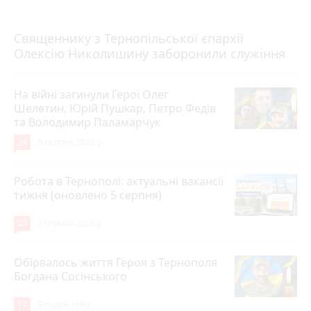
5 серпня 2026 р.
Священнику з Тернопільської єпархії
Олексію Николишину заборонили служіння
На війні загинули Герої Олег
Шелетин, Юрій Пушкар, Петро Федів
та Володимир Паламарчук
24
5 серпня 2026 р.
Робота в Тернополі: актуальні вакансії
тижня (оновлено 5 серпня)
20
5 серпня 2026 р.
Обірвалось життя Героя з Тернополя
Богдана Сосінського
17
9 годин тому