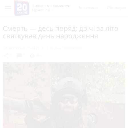
Пишеш ти! Коментує
Всі новини
Обговорен
Тернопіль
Смерть — десь поряд: двічі за літо
святкував день народження
18 вересня 2024 р.
Оксана Чмиленко
chat_bubble
share
visibility
1
0
866