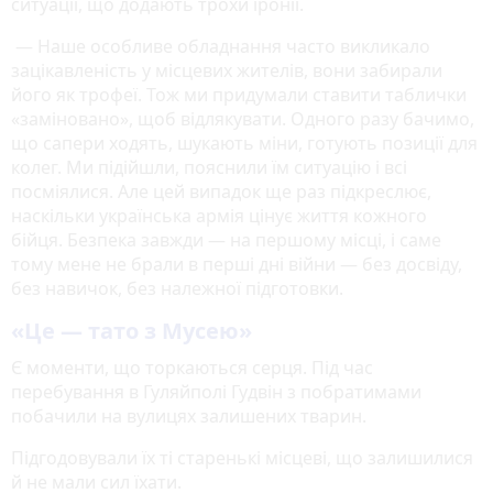
ситуації, що додають трохи іронії.
— Наше особливе обладнання часто викликало
зацікавленість у місцевих жителів, вони забирали
його як трофеї. Тож ми придумали ставити таблички
«заміновано», щоб відлякувати. Одного разу бачимо,
що сапери ходять, шукають міни, готують позиції для
колег. Ми підійшли, пояснили їм ситуацію і всі
посміялися. Але цей випадок ще раз підкреслює,
наскільки українська армія цінує життя кожного
бійця. Безпека завжди — на першому місці, і саме
тому мене не брали в перші дні війни — без досвіду,
без навичок, без належної підготовки.
«Це — тато з Мусею»
Є моменти, що торкаються серця. Під час
перебування в Гуляйполі Гудвін з побратимами
побачили на вулицях залишених тварин.
Підгодовували їх ті старенькі місцеві, що залишилися
й не мали сил їхати.