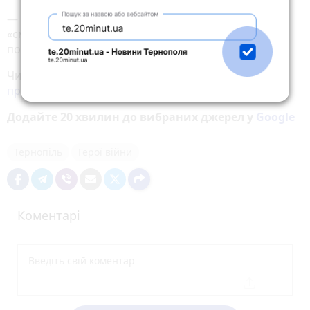
— Дай Боже, щоб наші «борщі» завжди були
«смачними і поживними», — підсумовує він із
посмішкою.
Читайте також:
44 бригада відзначила ювілей та
продовжує боротьбу за незалежність України
Додайте 20 хвилин до вибраних джерел у
Google
Тернопіль
Герої війни
Коментарі