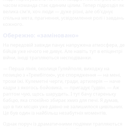
часом команда стає єдиним цілим. Тепер підрозділ як
велика сім'я, хоч люди — дуже різні, але об'єднує
спільна мета, прагнення, усвідомлення ролі і завдань
кожного.
Обережно: «заміновано»
На передовій завжди панує напружена атмосфера, де
бійців уже нічого не дивує. Але навіть тут в епіцентрі
війни, іноді трапляються несподіванки.
— Перша лінія, околиця Гуляйполя, виходжу на
позицію з «Трембітою», усе спорядження — на мені,
трохи їжі. Кулеметні черги, гради, артилерія — наче
кадри з якогось бойовика, — пригадує Гудвін. — Аж
раптом чую, щось шарудить. І тут бачу стареньку
бабцю, яка спокійно збирає хмиз для печі. Я думав,
що в тих місцях уже давно не залишилося цивільних.
Це був один із найбільш незабутніх моментів.
Однак поруч із драматичними подіями трапляються