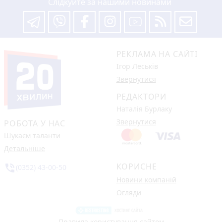
Слідкуйте за нашими новинами
РЕКЛАМА НА САЙТІ
Ігор Леськів
Звернутися
РЕДАКТОРИ
Наталія Бурлаку
Звернутися
РОБОТА У НАС
Шукаєм таланти
Детальніше
КОРИСНЕ
phone_in_talk
(0352) 43-00-50
Новини компаній
Огляди
Правила користування сайтом