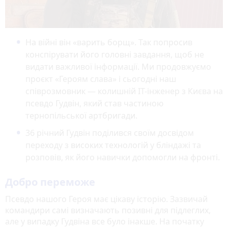
На війні він «варить борщ». Так попросив
конспірувати його головні завдання, щоб не
видати важливої інформації. Ми продовжуємо
проєкт «Героям слава» і сьогодні наш
співрозмовник — колишній IT-інженер з Києва на
псевдо Гудвін, який став частиною
тернопільської артбригади.
36 річний Гудвін поділився своїм досвідом
переходу з високих технологій у бліндажі та
розповів, як його навички допомогли на фронті.
Добро переможе
Псевдо нашого Героя має цікаву історію. Зазвичай
командири самі визначають позивні для підлеглих,
але у випадку Гудвіна все було інакше. На початку