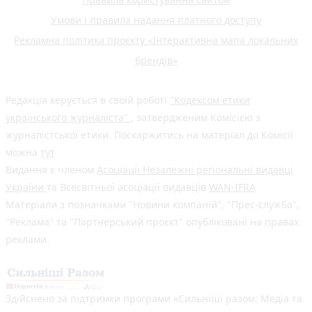
Умови і правила надання платного доступу
Рекламна політика проєкту «Інтерактивна мапа локальних
брендів»
Редакція керується в своїй роботі
"Кодексом етики
українського журналіста"
, затвердженим Комісією з
журналістської етики. Поскаржитись на матеріал до Комісії
можна
тут
Видання є членом
Асоціації Незалежні регіональні видавці
України
та Всесвітньої асоціації видавців
WAN-IFRA
Матеріали з позначками "Новини компаній", "Прес-служба",
"Реклама" та "Партнерський проєкт" опубліковані на правах
реклами.
Здійснено за підтримки програми «Сильніші разом: Медіа та