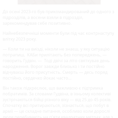
До осені 2023-го був прикомандирований до одного з
підрозділів, а восени взяли в підрозділ,
зарекомендував себе позитивно.
Найнебезпечніші моменти були під час контрнаступу
влітку 2023 року.
— Коли ти на виїзді, ніколи не знаєш, у яку ситуацію
потрапиш, КАБи прилітають без попереджень, —
говорить Гудвін. — Тоді двічі за літо святкував день
народження. Ворог завжди близько і ти постійно
відчуваєш його присутність. Смерть — десь поряд
постійно, сердечко йокає часто…
Він також підкреслює, що важливою є підтримка
побратимів. За словами Гудвіна, в їхньому колективі
зустрічаються бійці різного віку — від 25 до 45 років.
Спочатку всі притираються, зізнається, що побут в
армії — це складне питання, особливо коли дорослі
люди перебувають на п'яти квадратних метрах, але з