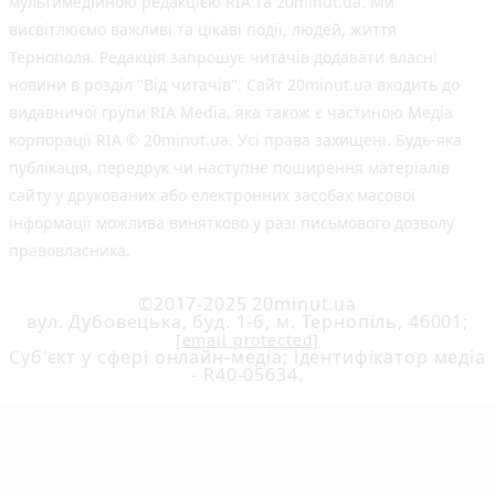
мультимедійною редакцією RIA та 20minut.ua. Ми
висвітлюємо важливі та цікаві події, людей, життя
Тернополя. Редакція запрошує читачів додавати власні
новини в розділ "Від читачів". Сайт 20minut.ua входить до
видавничої групи RIA Media, яка також є частиною Медіа
корпорації RIA © 20minut.ua. Усі права захищені. Будь-яка
публiкацiя, передрук чи наступне поширення матеріалів
сайту у друкованих або електронних засобах масової
інформації можлива винятково у разі письмового дозволу
правовласника.
©2017-2025 20minut.ua
вул. Дубовецька, буд. 1-б, м. Тернопіль, 46001;
[email protected]
Cуб'єкт у сфері онлайн-медіа; ідентифікатор медіа
- R40-05634.