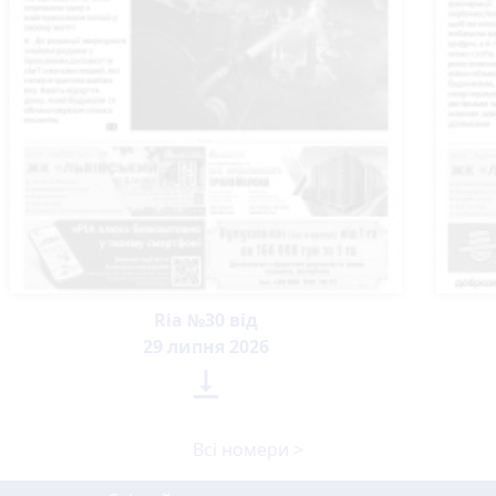
Ria №30 від
29 липня 2026

Всі номери >