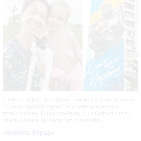
У Києві є мурал, де зображений військовий з котиком,
і донька, проїжджаючи повз, завжди каже: «Це —
тато з Мусею». Кішка особлива — не боїться навіть
звуків шахедів, які часто чутно в столиці.
«Варить борщ»