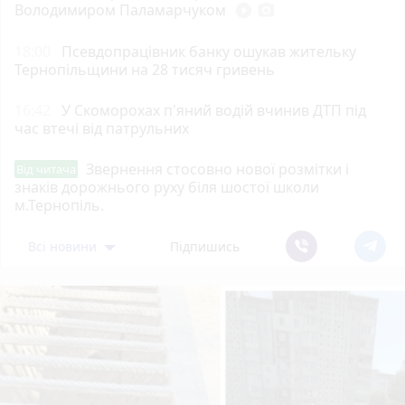
Володимиром Паламарчуком
play_circle_filled
photo_camera
18:00
Псевдопрацівник банку ошукав жительку
Тернопільщини на 28 тисяч гривень
16:42
У Скоморохах п'яний водій вчинив ДТП під
час втечі від патрульних
Звернення стосовно нової розмітки і
Від читача
знаків дорожнього руху біля шостої школи
м.Тернопіль.
Всі новини
Підпишись