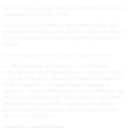
На той час він уже мав вісім років досвіду в IT-сфері та
працював інженером у Києві.
Ще у 2014 році життя йому пропонувало вибір: або
улюблена робота за фахом, або АТО. Обрав напрямок
ІТ, аби фінансово допомагати фронту і утримувати
родину.
А ось у перші дні війни 2022 року Гудвін вагався.
— Війна без мене, я без війни — ці суб'єктивні
співставлення переслідували мене, — ділиться Гудвін.
— Думав, чи буде це правильне рішення: зі спортом
та фізо не дружив — істинний фізик, не знав, чи
«витягну». Тиждень обдумував, але все ж вирішив, що
ця війна не буде без мене. Взяв лідерство над собою,
зібрав свої знання, досвід і вирушив у військкомат.
Друга в лави ЗСУ прийняли одразу, а нашого Героя
варто було підготувати.
Чекати — найважче