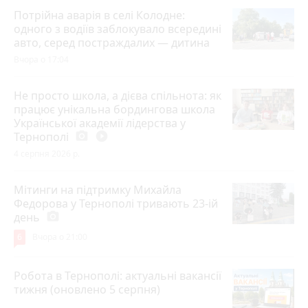
Потрійна аварія в селі Колодне:
одного з водіїв заблокувало всередині
авто, серед постраждалих — дитина
Вчора о 17:04
Не просто школа, а дієва спільнота: як
працює унікальна бордингова школа
Української академії лідерства у
Тернополі
photo_camera
play_circle_filled
4 серпня 2026 р.
Мітинги на підтримку Михайла
Федорова у Тернополі тривають 23-ій
день
photo_camera
6
Вчора о 21:00
Робота в Тернополі: актуальні вакансії
тижня (оновлено 5 серпня)