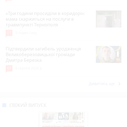
«Три години просиділи в коридорі»:
мама скаржиться на послуги в
травмпункті Тернополя
17
5 годин тому
Підтвердили загибель уродженця
Великоберезовицької громади
Дмитра Березка
17
6 серпня 2026 р.
keyboard_arrow_right
Дивитись ще
СВІЖИЙ ВИПУСК