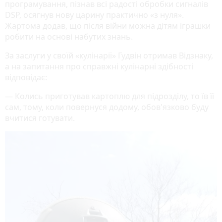
програмування, пізнав всі радості обробки сигналів
DSP, осягнув нову царину практично «з нуля».
Жартома додав, що після війни можна дітям іграшки
робити на основі набутих знань.
За заслуги у своїй «кулінарії» Гудвін отримав Відзнаку,
а на запитання про справжні кулінарні здібності
відповідає:
— Колись приготував картоплю для підрозділу, то їв її
сам, тому, коли повернуся додому, обов'язково буду
вчитися готувати.