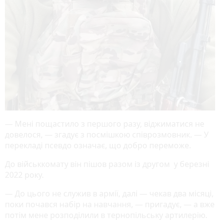
— Мені пощастило з першого разу, віджиматися не
довелося, — згадує з посмішкою співрозмовник. — У
перекладі псевдо означає, що добро переможе.
До військкомату він пішов разом із другом у березні
2022 року.
— До цього не служив в армії, далі — чекав два місяці,
поки почався набір на навчання, — пригадує, — а вже
потім мене розподілили в тернопільську артилерію.