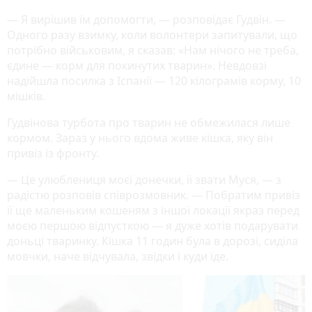
— Я вирішив їм допомогти, — розповідає Гудвін. —
Одного разу взимку, коли волонтери запитували, що
потрібно військовим, я сказав: «Нам нічого не треба,
єдине — корм для покинутих тварин». Невдовзі
надійшла посилка з Іспанії — 120 кілограмів корму, 10
мішків.
Гудвінова турбота про тварин не обмежилася лише
кормом. Зараз у нього вдома живе кішка, яку він
привіз із фронту.
— Це улюблениця моєї донечки, її звати Муся, — з
радістю розповів співрозмовник. — Побратим привіз
її ще маленьким кошеням з іншої локації якраз перед
моєю першою відпусткою — я дуже хотів подарувати
доньці тваринку. Кішка 11 годин була в дорозі, сиділа
мовчки, наче відчувала, звідки і куди їде.