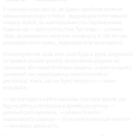
У навчальному центрі, де Гудвін пройшов місячне
навчання молодого бійця, відкрив для себе чимало
нового. Армія, за найпершими спостереженнями
Гудвіна, це — зріз суспільства. Тут люди — з різних
сфер, усі вирвані із своїх зон комфорту, в той же час
розширює коло знань, відкриває нові можливості.
Спочатку він не знав, ким саме буде в армії, морально
готувався до найгіршого, включаючи штурми на
нульових. Він чекав бойових завдань, а замість цього
тривалий час перебував на пункті постійної
дислокації. Каже, що це було непросто — лише
очікувати.
— Це був один з найскладніших періодів: думав, що
йду на війну, а потрапив в армійську рутину, —
ділиться розчаровано, — розвантажити і
завантажити снаряди — було найприємніше заняття
— хоч якась діяльність.