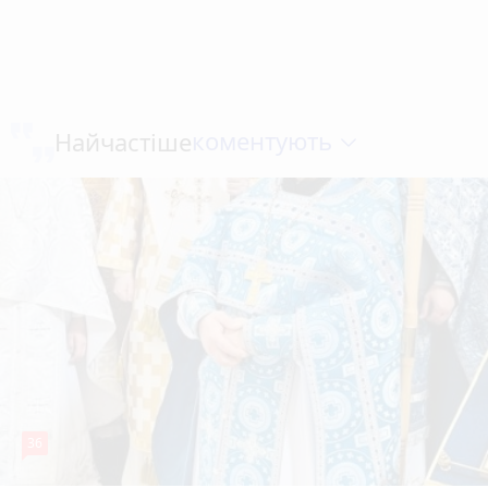
коментують
Найчастіше
36