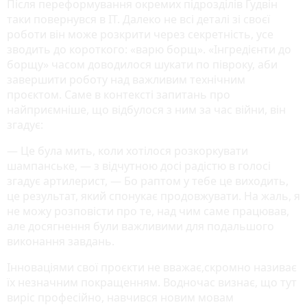
Після переформування окремих підрозділів Гудвін
таки повернувся в ІТ. Далеко не всі деталі зі своєї
роботи він може розкрити через секретність, усе
зводить до короткого: «варю борщ». «Інгредієнти до
борщу» часом доводилося шукати по півроку, аби
завершити роботу над важливим технічним
проєктом. Саме в контексті запитань про
найприємніше, що відбулося з ним за час війни, він
згадує:
— Це була мить, коли хотілося розкоркувати
шампанське, — з відчутною досі радістю в голосі
згадує артилерист, — Бо раптом у тебе це виходить,
це результат, який спонукає продовжувати. На жаль, я
не можу розповісти про те, над чим саме працював,
але досягнення були важливими для подальшого
виконання завдань.
Інноваціями свої проєкти не вважає,скромно називає
їх незначним покращенням. Водночас визнає, що тут
виріс професійно, навчився новим мовам