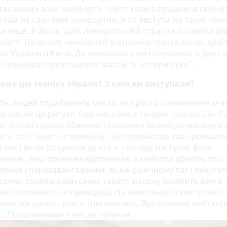
так званої зони комфорту. Тобто коли я працюю в кабінет
 сам на сам- мені комфортно. А от виступи на таких чем
хи інше. Я йшов, щоб побороти свій страх та показати рі
ності. На цьому чемпіонаті я отримав перше місце, далі 
т України в Києві. До чемпіонату ми готувались в дуже 
 і вирішили представляти масаж “в чотири руки”.
саме цю техніку обрали? З ким ви виступали?
ість людей сприймають масаж як просто розминання м’язі
і масаж це ритуал. І одним з них є тандем - масаж Сан Р
сто спостерігав обачливі ставлення колегії до масажу в 4
віть собі лише на хвилинку , що одночасно вас промасов
о вух і ви не розумієте де хто є, і от тоді наступає фаза
лення , ваш організм відпочиває, а майстри дбають про 
лення і перезавантаження, як на фізичному так і енерге
 Одним словом один сеанс такого масажу замінить вам 5
х! (посміхається прим.ред). На чемпіонаті я виступав із
азом ми досить довго тренувались. Відточували майстер
ь. Прораховували все до секунди.