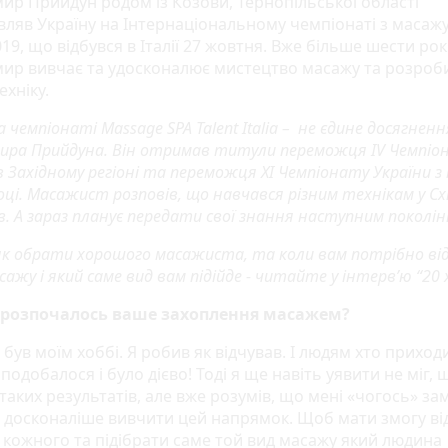
ир Прийдун родом із Козови, Тернопільської області
вляв Україну на Інтернаціональному чемпіонаті з масаж
019, що відбувся в Італії 27 жовтня. Вже більше шести рок
ир вивчає та удосконалює мистецтво масажу та розроб
ехніку.
а чемпіонаті Massage SPA Talent Italia – не єдине досягненн
ира Прийдуна. Він отримав титули переможця ІV Чемпіо
 Західному регіоні та переможця ХІ Чемпіонату України з
оці. Масажист розповів, що навчався різним технікам у Сх
. А зараз планує передати свої знання наступним поколін
як обрати хорошого масажиста, та коли вам потрібно ві
сажу і який саме вид вам підійде - читайте у інтерв’ю “20 
о розпочалось ваше захоплення масажем?
був моїм хоббі. Я робив як відчував. І людям хто приход
подобалося і було дієво! Тоді я ще навіть уявити не міг, 
таких результатів, але вже розумів, що мені «чогось» зам
 досконаліше вивчити цей напрямок. Щоб мати змогу ві
 кожного та підібрати саме той вид масажу який людина