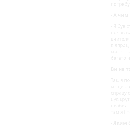
потребу
- А чим
-
Я був с
почав в
вчителя.
відпрац
мало ст
багато ч
Ви на т
Так, я п
місце р
справу с
був крут
неабияк
там я і 
- Яким 