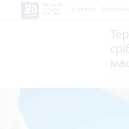
Пишеш ти!
Всі новини
Обговоренн
Коментує
Тернопіль
Те
срі
мас
23 листоп