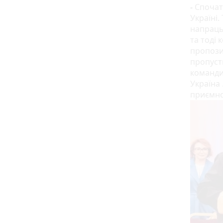
-
Спочат
Україні.
напраць
та тоді 
пропозиц
пропуст
команди 
Україна 
приємно