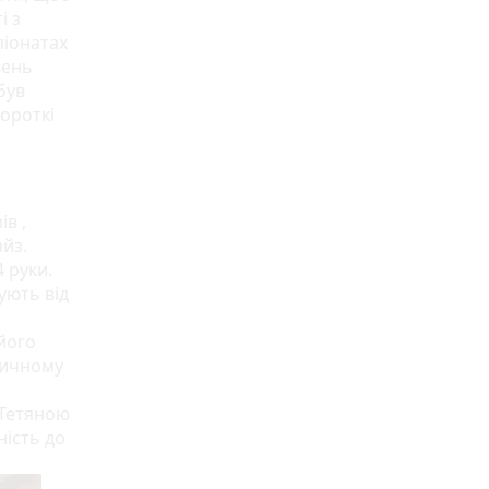
і з
піонатах
вень
був
короткі
в ,
айз.
 руки.
ують від
його
тичному
 Тетяною
ність до