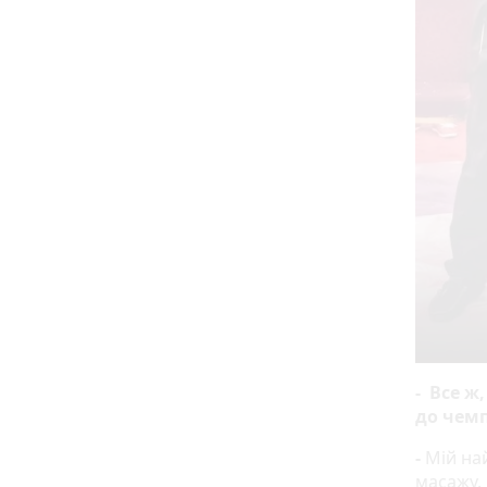
- Все ж
до чемп
-
Мій на
масажу.