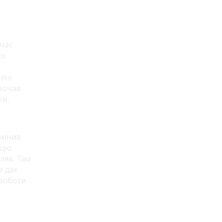
 час
го
ені
почав
ки.
змінив
 цю
ляк. Там
е дає
 роботи