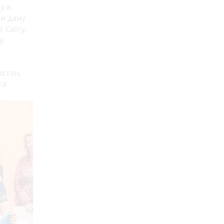
у в
ли дану
 Світу,
у
хстан,
та