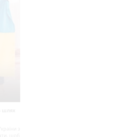
в шлях
країни з
ати, щоб