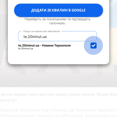
ДОДАТИ 20 ХВИЛИН В GOOGLE
, це не перше таке вагоме ваше досягнення. Яким бу
іонату?
йперший чемпіонат був у Львові. Це Чемпіонат Західної У
 Організаторами є Українська SPA-школа. Я пішов виступ