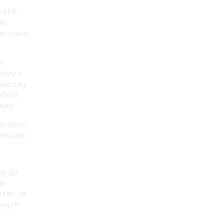
у SPA
ів
ив свою
я
нату з
 масажу
ідних
ням.
двідати
хвилин”.
ив до
що
ало і я
дчути