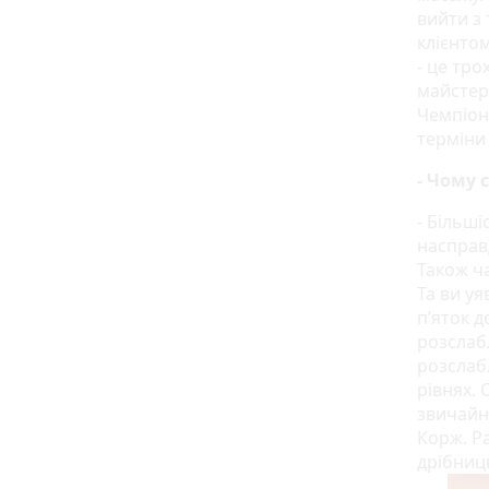
вийти з 
клієнтом
- це тро
майстер
Чемпіона
терміни
- Чому 
- Більш
насправд
Також ча
Та ви уя
п’яток д
розслаб
розслаб
рівнях.
звичайни
Корж. Р
дрібниц