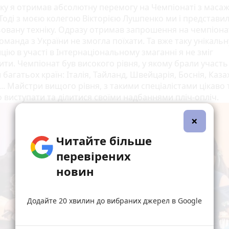
ку я отримав абсолютну перемогу на Чемпіонаті з масаж
 Тоді з моєю колегою Вікторією Лушпенко ми і представи
овану техніку. Одразу отримав запрошення на чемпіонат
команда з України не змогла поїхати. Та вже таку унікальн
ію в участі в Інтернаціональному змаганні я не зміг
ити. Чемпіонат був високого рівня, у якому брали участь
багатьох країн: Італія, Тайланд, Швейцарія, Боснія, Каза
... Майстри вищого рівня, з такими спеціалістами цікаво 
 виступати та ділитися своїми надбаннями пліч-опліч.
×
Читайте більше
перевірених
новин
Додайте 20 хвилин до вибраних джерел в Google