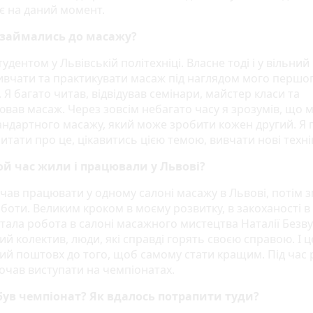
є на даний момент.
 займались до масажу?
тудентом у Львівській політехніці. Власне тоді і у вільний
ивчати та практикувати масаж під наглядом мого першо
 Я багато читав, відвідував семінари, майстер класи та
ював масаж. Через зовсім небагато часу я зрозумів, що м
андартного масажу, який може зробити кожен другий. Я 
итати про це, цікавитись цією темою, вивчати нові техні
ой час жили і працювали у Львові?
очав працювати у одному салоні масажу в Львові, потім 
оботи. Великим кроком в моєму розвитку, в закоханості в
тала робота в салоні масажного мистецтва Наталії Безву
ий колектив, люди, які справді горять своєю справою. І ц
ий поштовх до того, щоб самому стати кращим. Під час
почав виступати на чемпіонатах.
був чемпіонат? Як вдалось потрапити туди?