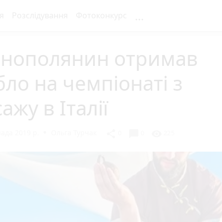
...
я
Розслідування
Фотоконкурс
рнополянин отримав
бло на чемпіонаті з
ажу в Італії
ада 2019 р.
Ольга Турчак
chat_bubble
share
visibility
0
0
225