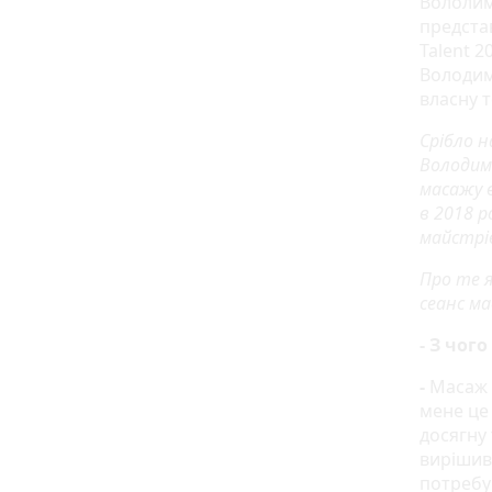
Вололим
предста
Talent 2
Володим
власну т
Срібло н
Володим
масажу в
в 2018 р
майстрів
Про те 
сеанс ма
- З чог
-
Масаж 
мене це 
досягну 
вирішив
потребу