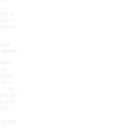
УКу,
нас діє
басу, і
онечком
ь із
 війні?
ювати.
тає
гидно
 на це
 є така
аїна або
н, а не
іх 8
друзів.