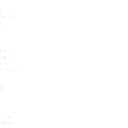
е.
 високі
ти
іти –
уху
. На
Вірю, що
у,
 гору.
робити.