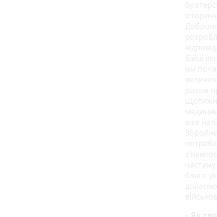
братерст
історичн
Доброво
розробл
відповід
бійці як
ми поча
величез
разом пр
Щотижня 
медицин
вже нал
Збройни
потреба
з'явило
частину,
благо ук
долаємо 
військо
– Як тв