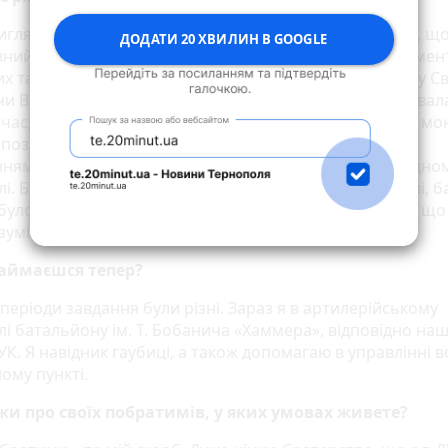
иглядає, що всередині себе і я, і друзі, і рідні розуміли, щ
ДОДАТИ 20 ХВИЛИН В GOOGLE
вний вибір. Багато років я запам'ятовувала кожен момен
х та святкових Літургій, тепло та особливу атмосферу С
и Великоднього сніданку у колі рідних, бо усвідомлювал
 час, коли мені цього дуже бракуватиме. Тож, знаючи мо
позицію і цінності, не думаю, що це стало для когось
нням. Мій тато теж доброволець, зараз ми навіть в одно
лі. Брат розумів, бо ми з ним однаково мислимо. Мамі, ба
було важко мене відпустити, проте я знаю і відчуваю, щ
уміють. Їх любов і молитва – моя твердиня.
займаєшся тепер?
і періоди завдання були різні. Зараз я в артилерійському
лі батальйону ім. Т. Бобанича «Хаммера», відповідно наш
К. Я навідник гаубиці, а також допомагаю в управлінні в
ому пункті.
жи про своїх побратимів, у яких умовах живете?