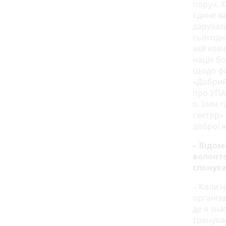
поруч. 
єдине ва
даруват
сьогодні
мій ковч
нація бо
Щодо фо
«Добрий
про УПА 
о. Ілля 
сектор».
доброї 
– Відом
волонте
спонука
– Коли 
організа
де я зна
тренува