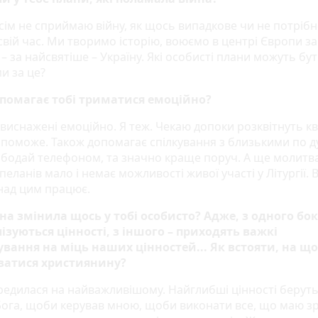
всім не сприймаю війну, як щось випадкове чи не потрібн
вій час. Ми творимо історію, воюємо в центрі Європи за
 – за найсвятіше – Україну. Які особисті плани можуть бу
и за це?
помагає тобі триматися емоційно?
 виснажені емоційно. Я теж. Чекаю допоки розквітнуть кв
опоможе. Також допомагає спілкування з близькими по д
бодай телефоном, та значно краще поруч. А ще молитва
пеланів мало і немає можливості живої участі у Літургії. 
над цим працює.
йна змінила щось у тобі особисто? Адже, з одного бок
ізуються цінності, з іншого – приходять важкі
вання на міць наших цінностей... Як встояти, на що
ватися християнину?
ередилася на найважливішому. Найглибші цінності беруть
ога, щоби керував мною, щоби виконати все, що маю з