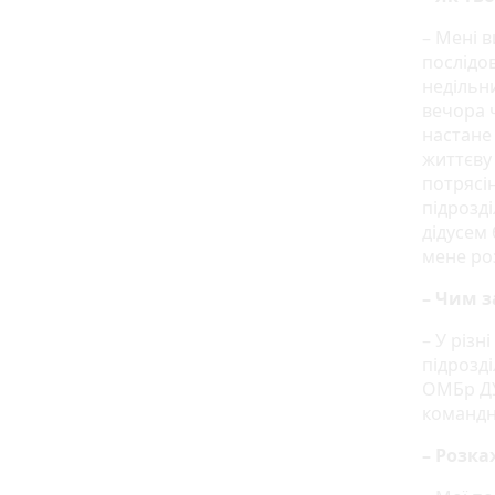
– Мені в
послідо
недільни
вечора ч
настане
життєву 
потрясі
підрозді
дідусем 
мене роз
– Чим 
– У різн
підрозді
ОМБр ДУ
командн
– Розка