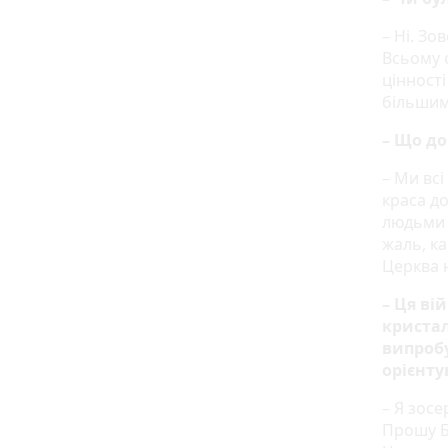
– Ні. Зо
Всьому с
цінності
більшим
– Що до
– Ми всі
краса д
людьми 
жаль, ка
Церква 
– Ця ві
кристал
випробу
орієнту
– Я зос
Прошу Б