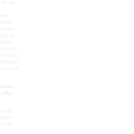
 бо це
і
етом
раїна –
і, моя
Любові.
еньок
історій
ій парох
а «Правий
і всякої
тивно
і. Що
ичної
ьноті,
школи,