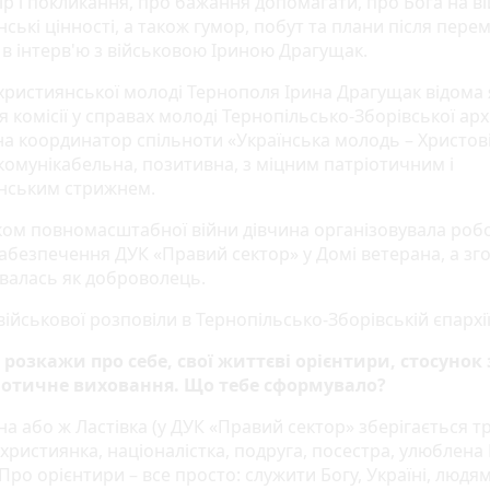
р і покликання, про бажання допомагати, про Бога на вій
ські цінності, а також гумор, побут та плани після пере
 в інтерв'ю з військовою Іриною Драгущак.
 християнської молоді Тернополя Ірина Драгущак відома 
 комісії у справах молоді Тернопільсько-Зборівської арх
на координатор спільноти «Українська молодь – Христові
 комунікабельна, позитивна, з міцним патріотичним і
нським стрижнем.
ком повномасштабної війни дівчина організовувала роб
 забезпечення ДУК «Правий сектор» у Домі ветерана, а зг
увалась як доброволець.
військової розповіли в Тернопільсько-Зборівській єпархі
, розкажи про себе, свої життєві орієнтири, стосунок
іотичне виховання. Що тебе сформувало?
ина або ж Ластівка (у ДУК «Правий сектор» зберігається т
 християнка, націоналістка, подруга, посестра, улюблена
Про орієнтири – все просто: служити Богу, Україні, людям,