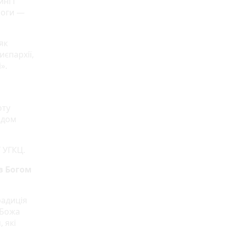
ні і
моги —
як
иєпархії,
».
оту
одом
ї УГКЦ.
 з Богом
радиція
 Божа
 які