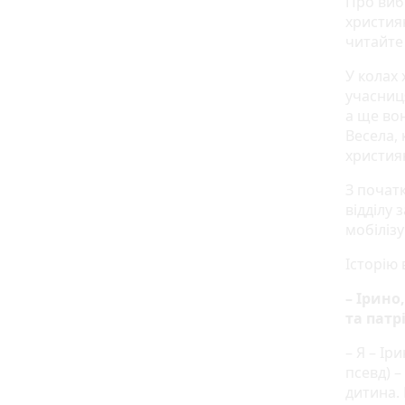
Про вибі
християн
читайте
У колах
учасниця
а ще во
Весела,
христия
З почат
відділу
мобіліз
Історію 
– Ірино
та патр
– Я – Ір
псевд) –
дитина. 