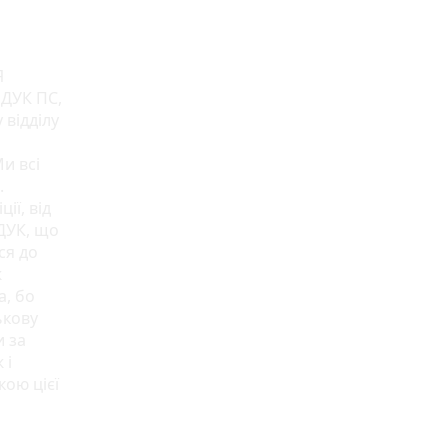
Я
 ДУК ПС,
 відділу
и всі
.
ії, від
ДУК, що
ся до
ж
а, бо
ькову
и за
 і
кою цієї