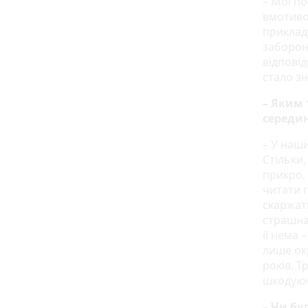
– Мої по
вмотивов
прикладу
заборона
відпові
стало зн
– Яким 
середин
– У наши
Стільки,
прикро,
читати п
скаржать
страшна
її нема 
лише ок
років. 
шкодуюч
– Чи бу