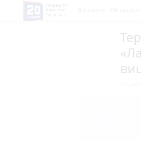
Пишеш ти!
Всі новини
Обговоренн
Коментує
Тернопіль
Тер
«Ла
ви
10 травня