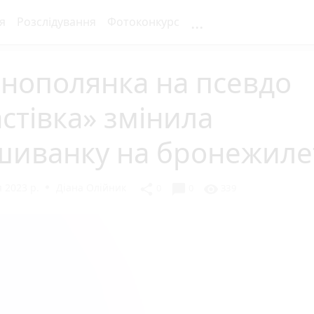
...
я
Розслідування
Фотоконкурс
нополянка на псевдо
стівка» змінила
шиванку на бронежиле
 2023 р.
Діана Олійник
chat_bubble
share
visibility
0
0
339