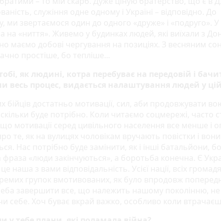
братими – то мій скарб. Дуже ціную братерство, що є в Д
аність, служіння одне одному і Україні – відповідно. До
, ми звертаємося один до одного «друже» і «подруго». У 
 на «ниття». Живемо у будинках людей, які виїхали з Дон
дно маємо добові чергування на позиціях. З весняним с
ачно простіше, бо тепліше...
тобі, як людині, котра перебуває на передовій і бачит
и весь процес, видається налаштування людей у цій
х бійців достатньо мотивації, сил, аби продовжувати во
 скільки буде потрібно. Коли читаємо соцмережі, часто с
 що мотивації серед цивільного населення все менше і о
ро те, як на вулицях чоловікам вручають повістки і вони
ся. Нас потрібно буде замінити, як і інші батальйони, бо
 фраза «люди закінчуються», а боротьба конечна. Є Укр
– це наша з вами відповідальність. Усієї нації, всіх громадя
ремих групок вмотивованих, як було впродовж попередн
Треба завершити все, що належить нашому поколінню, не
и себе. Хоч буває вкрай важко, особливо коли втрачаєш 
ли у тебе плани, які поламала війна?