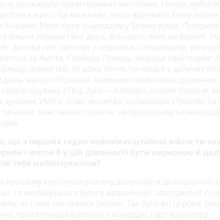
Хочу проживати кожен момент змістовно. І вчуся любити,
ртісне в житті. Це можливо, якщо відчувати Божу любов 
и її іншим. Мрію бути знаряддям у Божих руках. Пріорит
 є вільна Україна і мої друзі, більшість яких на фронті. Ук
ег: допоки світ потопає у гедонізмі, споживацтві, розпуст
реться за Життя, Свободу, Правду, звершує свій подвиг 
рмації цінностей, то вона точно почалася з дитячих піс
 день, матусю Україно», маминих колискових, родинних 
і переслідувану УГКЦ. Далі – «Кобзар», історія України, м
та духівник УМХ о. Олег, молитва, організація «Тризуб» т
 Загалом, маю талант слухати, не пропускала катехизацій 
науки.
о, що з перших годин повномасштабної війни ти ак
рила і могла б у цій діяльності бути корисною й дал
ло тебе мобілізуватися?
на першому курсі університету долучилася до націоналіст
ції, то мотивувалася бути в ієрархічній і злагодженій спіл
тиму, як і чим послужити Україні. Так було всі ці роки. Ви
ння, просвітницька робота з молоддю, гарт характеру,