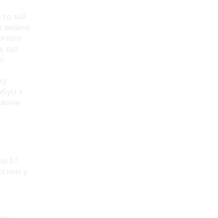
о то мій
т величі
вятого
а, що
ю
му
бусі з
о вони
ої 67
огнем у