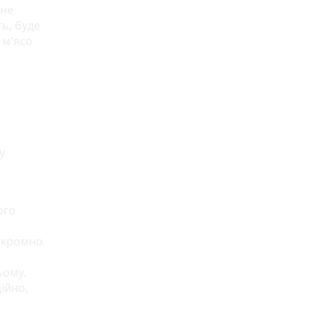
 не
ь, буде
 м'ясо
у
ого
скромно
ьому.
ійно,