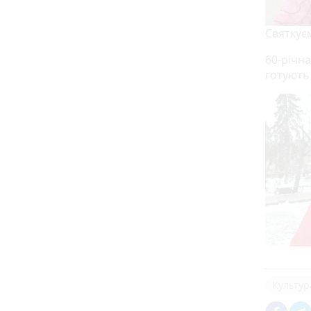
Святкує
60-річна
готують
Культур