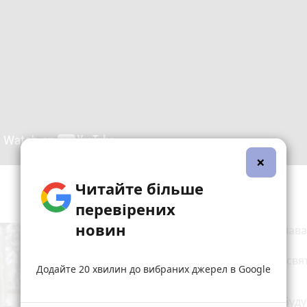
×
Читайте більше
перевірених
новин
40-річна Мирослава
Синицька ще не
визначилася зі св
Додайте 20 хвилин до вибраних джерел в Google
меню.
- Я не знаю, що буду