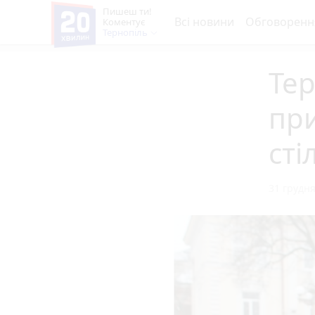
Пишеш ти!
Всі новини
Обговоренн
Коментує
Тернопіль
Те
пр
сті
31 грудня