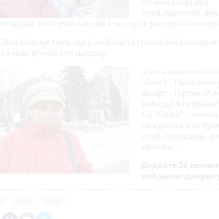
печена качка або
гуска, картопля, вин
мо вдома, вже пройшов той етап, що в ресторані святкув
 Віра Марчук каже, що у їхній сім'ї є традиційні страви, як
 на новорічний стіл щороку.
-Щось смачненьке: 
"Олів'є", гуска печен
десерт - тортик. Ми
роки що я готувала?
Ну, "Олів'є" і печена
чи курочка має бути
столі. Оселедець, р
канапки…
Додайте 20 хвили
вибраних джерел 
а
свято
мода