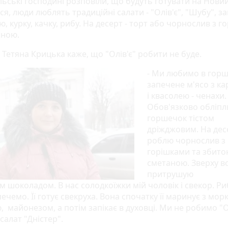
ьські господині розповіли, що будуть готувати на Новий 
я, люди люблять традиційні салати - "Олів'є", "Шубу", з
, курку, качку, рибу. На десерт - торт або чорнослив з 
аною.
 Тетяна Крицька каже, що "Олів'є" робити не буде.
- Ми любимо в гор
запечене м'ясо з к
і квасолею - ченахи.
Обов'язково обліп
горшечок тістом
дріжджовим. На дес
роблю чорнослив з
горішками та збит
сметаною. Зверху в
притрушую
 шоколадом. В нас солодкоїжки мій чоловік і свекор. Ри
ечемо. Її готує свекруха. Вона спочатку її маринує з мор
 майонезом, а потім запікає в духовці. Ми не робимо "Ол
салат "Дністер".