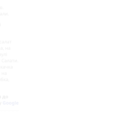
о.
али.
і
салат
а, на
нулі
 Салати.
 качка
 на
ибка,
н до
у
Google