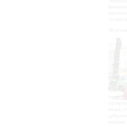
Тернопіл
виявилос
картоплю
та смет
36-річна
потертим
може, сп
цибулею,
робимо 