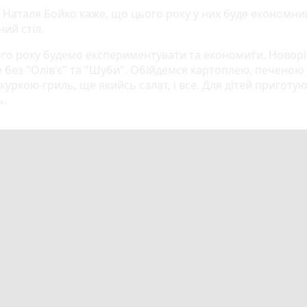
а Наталя Бойко каже, що цього року у них буде економни
ий стіл.
ого року будемо експериментувати та економити. Новор
е без "Олів'є" та "Шуби". Обійдемся картоплею, печеною 
 куркою-гриль, ще якийсь салат, і все. Для дітей приготую
ь.