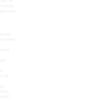
рік. Як
апікають
горішками
шечках
артоплею
люємо
ерт
ою
се це
бу,
квою,
ів'є",