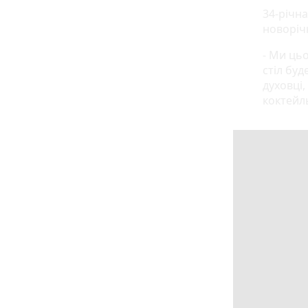
34-річн
новорічн
- Ми ць
стіл буд
духовці,
коктейл