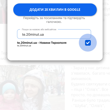
готувати, ще навіть
думал про це. Мабут
ДОДАТИ 20 ХВИЛИН В GOOGLE
"Шуба", "Олів'є", ще
якесь запечемо з
картоплею.
а Тернополянка Інна Погорілець говорить, що цього рок
ний стіл буде скромним.
- Зараз у нас дитина
з'явилася, багато ч
змінилося,
будемо святкувати 
– піца і "Олів'є". Все
просто, по-домашн
Раніше було традиц
- "Шуба", "Олів'є",