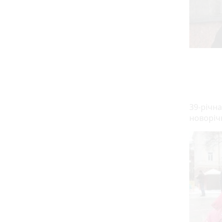
39-річн
новоріч