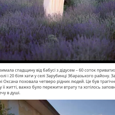
имала спадщину від бабусі з дідусем – 60 соток привати
полі і 20 біля хати у селі Зарубинці Збаразького району. З
ні Оксана поховала четверо рідних людей. Це був трагіч
 її житті, важко було пережити втрату та хотілось запов
чу в душі.