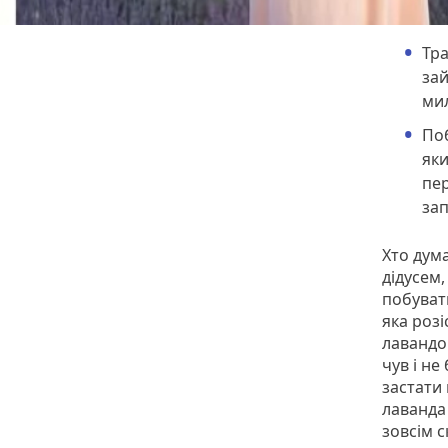
Тра
зай
ми
Поб
яки
пе
зап
Хто дума
дідусем,
побуват
яка розі
лавандов
чув і не
застати 
лаванда 
зовсім 