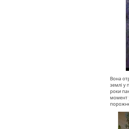
Вона отр
землі у 
роки па
момент у
порожне