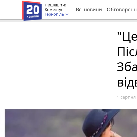
Пишеш ти!
Всі новини
Обговоренн
Коментує
Тернопіль
"Це
Піс
Зба
від
1 серпня 