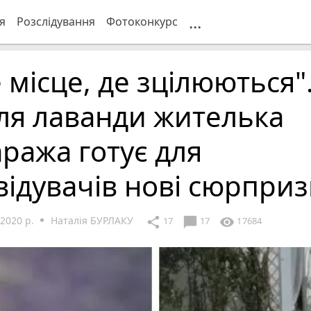
...
я
Розслідування
Фотоконкурс
 місце, де зцілюються"
ля лаванди жителька
ража готує для
відувачів нові сюрпри
2020 р.
Наталія БУРЛАКУ
chat_bubble
share
visibility
17
17
17684