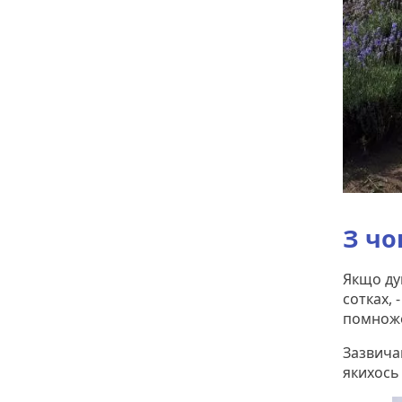
З чо
Якщо ду
сотках, 
помноже
Зазвича
якихось