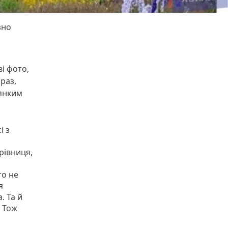
зно
і фото,
раз,
’янким
і з
рівниця,
то не
я
. Та й
. Тож