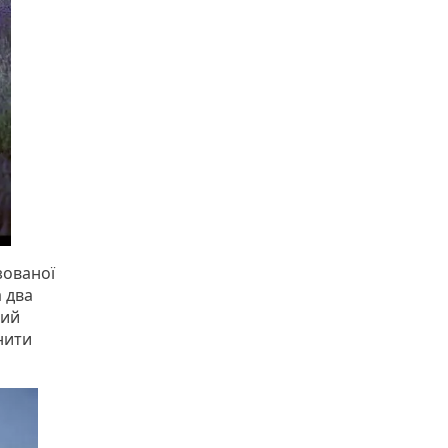
зованої
а два
ний
нити