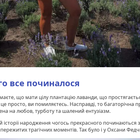
го все починалося
маєте, що мати цілу плантацію лаванди, що простягаєтьс
- це просто, ви помиляєтесь. Насправді, то багаторічна п
на на любов, турботу та шалений ентузіазм.
й історії народження чогось прекрасного починаються 
 пережитих трагічних моментів. Так було і у Оксани Фед