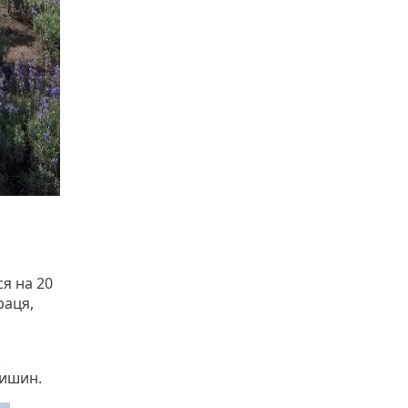
я на 20
раця,
з
чишин.