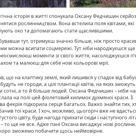
гічна історія в житті спонукала Оксану Федчишин серйо
нятися рослинництвом. Вона встелила поля квітами, які
лують око та допомагають стати щасливішими.
увавши тут, отримуєш значно більше, ніж просто красив
ми можна всипати соцмережі. Тут ніби народжуєшся ще 
реосмислюєш моменти зі свого життя, насолоджуєшся п
ахом та малюєш для себе нові кольорові мрії.
в, що на клаптику землі, який лишився у спадок від бабус
 будуть не городи, а цілі плантації квітів, на яких зможуть
и сотні, а то й більше людей. Оксана Федчишин – ніби ча
слала на полі цей фіолетовий килимок духмяної краси. Її
а феєрія підкорила серця багатьох. Важко знайти тих, х
 бачив тої краси. І хоч, можливо, цьогоріч вже не вдастьс
густого цвіту, буде нагода приїхати сюди і наступного літа
– то ще не все. Адже пані Оксана висаджує нові рослини
скоро зможемо побачити щось неймовірне.