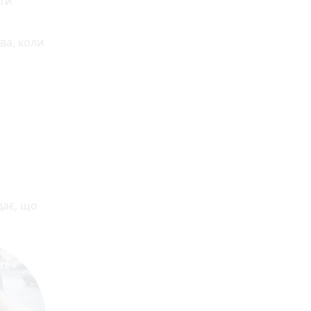
ти
ва, коли
дає, що