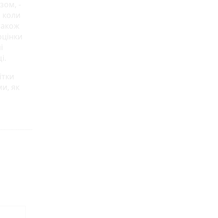
зом, -
, коли
 також
оцінки
і
і.
ітки
и, як