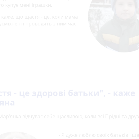
то купує мені іграшки.
 каже, що щастя - це, коли мама
усміхнені і проводять з ним час.
тя - це здорові батьки", - каже
яна
Мар’янка відчуває себе щасливою, коли всі її рідні та друз
- Я дуже люблю своїх батьків і щ