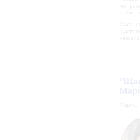
ми граєм
робить 
Маленьк
щастя по
навколо 
"Щас
Марі
Марійці 