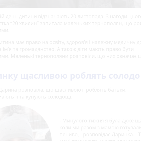
ій день дитини відзначають 20 листопада. З нагоди цьог
стка “20 хвилин” запитала маленьких тернополян, що роб
ими.
итина має право на освіту, здоров’я і належну медичну д
 ім’я та громадянство. А також діти мають право бути
ми. Маленькі тернополяни розповіли, що них означає щ
инку щасливою роблять солодо
 Дарина розповіла, що щасливою її роблять батьки,
мають її та купують солодощі.
- Минулого тижня я була дуже щ
коли ми разом з мамою готувал
печиво, - розповідає Даринка. - 