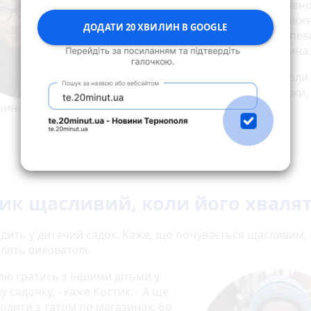
можливість займатися улюблен
справою, танцями та по-справж
ДОДАТИ 20 ХВИЛИН В GOOGLE
близькі люди поруч. І можу впе
сказати, що я – щаслива людина.
Дівчинка каже, що любить, коли 
купують нові книжки та іграшки, 
риносить їй щастя.
ик щасливий, коли його хваля
одить у дитячий садок. Каже, що почувається щасливим,
лять вихователі.
лю гратись з іншими дітьми у
 садочку, - каже Костик. - А ще
одити з татом по магазинах, бо