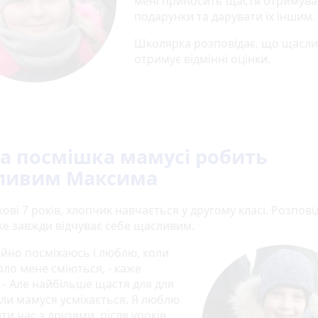
мені приносить щастя отримува
подарунки та дарувати їх іншим.
Школярка розповідає, що щасли
отримує відмінні оцінки.
 посмішка мамусі робить
ливим Максима
ві 7 років, хлопчик навчається у другому класі. Розпові
же завжди відчуває себе щасливим.
ійно посміхаюсь і люблю, коли
оло мене сміються, - каже
 - Але найбільше щастя для для
оли мамуся усміхається. Я люблю
и час з друзями, після уроків,