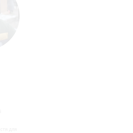
і
астя для