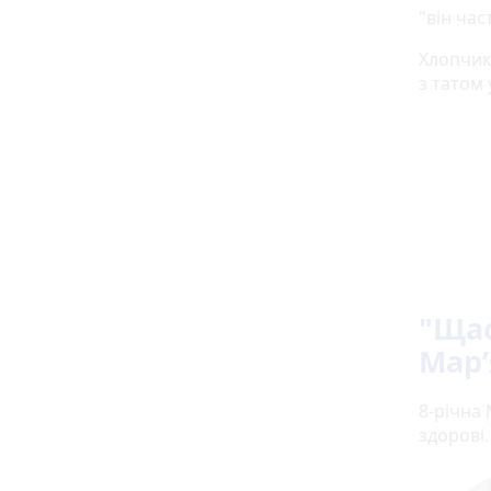
"він час
Хлопчик
з татом 
"Щас
Мар’
8-річна 
здорові.