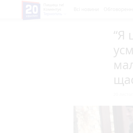
Пишеш ти!
Всі новини
Обговоренн
Коментує
Тернопіль
“Я 
усм
ма
ща
20 листоп