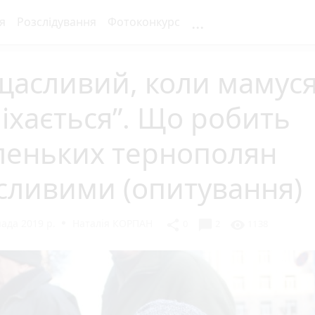
...
я
Розслідування
Фотоконкурс
щасливий, коли мамус
іхається”. Що робить
леньких тернополян
сливими (опитування)
ада 2019 р.
Наталія КОРПАН
chat_bubble
share
visibility
0
2
1138