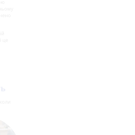
ою
ньому
внено
їй
і це
ть
 коли