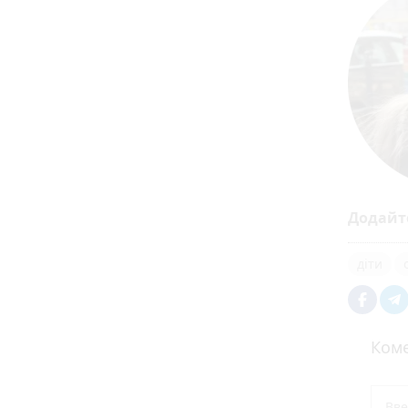
Додайт
діти
Коме