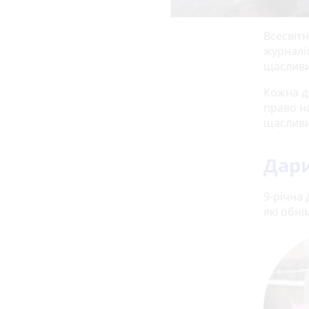
Всесвітн
журналі
щаслив
Кожна д
право на
щасливи
Дар
9-річна
які обні