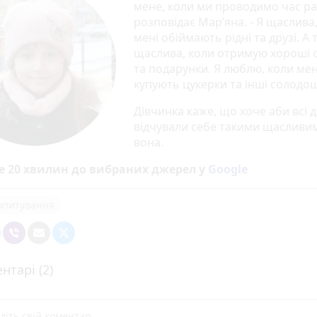
мене, коли ми проводимо час ра
розповідає Мар’яна. - Я щаслива
мені обіймають рідні та друзі. А
щаслива, коли отримую хороші 
та подарунки. Я люблю, коли мен
купують цукерки та інші солодощ
Дівчинка каже, що хоче аби всі д
відчували себе такими щасливим
вона.
е 20 хвилин до вибраних джерел у
Google
опитування
нтарі (2)