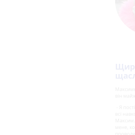
Щира
щас
Максимко
він май
- Я пост
всі навк
Максим.
мене, к
проводит