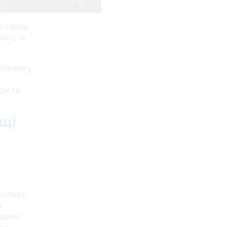
о свята
ить їх
опомогу,
астя.
щі
аслива,
и
Також