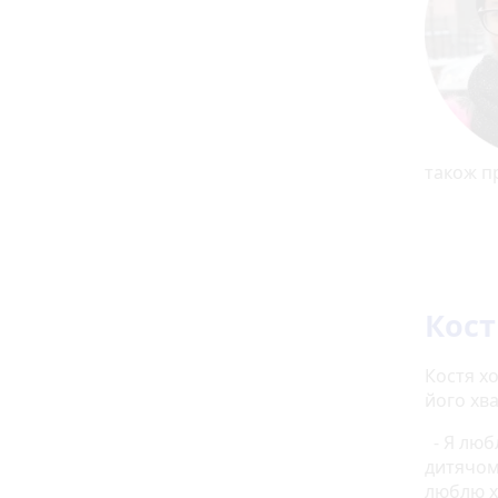
також п
Кост
Костя х
його хва
- Я люб
дитячому
люблю х