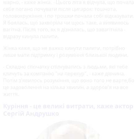
марно, - каже жінка. - Цього літа я відчула, що почала
себе погано почувати після цигарок: тошнота,
головокружіння, і по трошки почала собі відказувати.
Я боялась, що захворіла чи щось таке, а виявилось
вагітна. Після того, як я дізналась, що завагітніла -
відразу кинула палити.
Жінка каже, що не важко кинути палити, потрібно
лише мати підтримку і розуміння близької людини.
- Складно спочатку спілкуватись з людьми, які тебе
кличуть за компанію "на перекур", - каже дівчина.
Потім з'явилось розуміння, що воно того не варте,бо
це задоволення на кілька хвилин, а здоров'я на все
життя.
Куріння - це великі витрати, каже актор
Сергій Андрушко