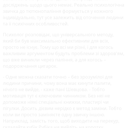
досліджень щодо цього немає. Реально психологічна
звичка до тютюнопаління формується у кожного
індивідуально, тут усе залежить від оточення людини
та її психічних особливостей.
Психолог розповідає, що універсального методу,
який би був максимально ефективним для всіх,
просто не існує. Тому що всі ми різні, і для когось
важливим аргументом будуть проблеми зі здоров'ям,
що вже виникли через паління, а для когось –
подорожчання цигарок.
- Одне можна сказати точно – без зрозумілої для
людини причини, чому вона має кинути палити,
нічого не вийде, - каже пані Шевцова. - Тобто
мотивація тут є ключовим чинником. Без неї не
допоможе ніякі спеціальні книжки, пластирі чи
пігулки. Досить дієвим нерідко є метод заміни. Тобто
коли ви просто заміняєте одну звичку іншою.
Наприклад, замість того, щоб виходити на перекур,
складайте кубік Рубіка чи вийдіть на коротку