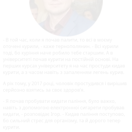
- В той час, коли я почав палити, то всі в моєму
оточені курили, - каже тернополянин. - Всі курили
тоді, бо куріння наче робило тебе старшим. А в
університеті почав курити на постійній основі. На
перших курсах університету я на час простуди кидав
курити, а з часом навіть з запаленням легень курив.
А рік тому, у 2017 році, чоловік простудився і вирішив
серйозно взятись за своє здоров’я.
- Я почав пробувати кидати паління, було важко,
навіть з допомогою електронної сигарети пробував
кидати, - розповідає Ігор. - Кидав паління поступово,
бо сильний стрес для організму, та й дорого тепер
курити.