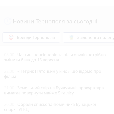
Новини Тернополя за сьогодні
Бренди Тернопілля
Звільнені з полон
08:00
Частині пенсіонерів та пільговиків потрібно
змінити банк до 15 вересня
22:00
«Петрик П’яточкин у кіно»: що відомо про
фільм
21:00
Земельний спір на Бучаччині: прокуратура
вимагає повернути майже 5 га лісу
20:00
Обрали єпископа-помічника Бучацької
єпархії УГКЦ