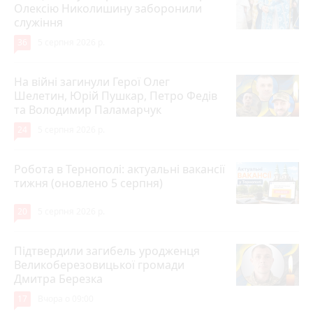
Олексію Николишину заборонили
служіння
36
5 серпня 2026 р.
На війні загинули Герої Олег
Шелетин, Юрій Пушкар, Петро Федів
та Володимир Паламарчук
24
5 серпня 2026 р.
Робота в Тернополі: актуальні вакансії
тижня (оновлено 5 серпня)
20
5 серпня 2026 р.
Підтвердили загибель уродженця
Великоберезовицької громади
Дмитра Березка
17
Вчора о 09:00