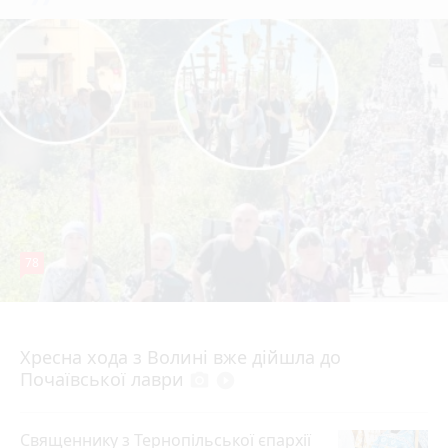
78
4 серпня 2026 р.
Хресна хода з Волині вже дійшла до
Почаївської лаври
photo_camera
play_circle_filled
Священнику з Тернопільської єпархії