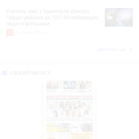
Учитель хімії з Тернополя Дмитро
Гайдук увійшов до ТОП-50 найкращих
педагогів України
15
5 серпня 2026 р.
keyboard_arrow_right
Дивитись ще
СВІЖИЙ ВИПУСК