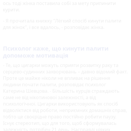
ось тоді жінка поставила собі за мету припинити
курити.
- Я прочитала книжку "Лёгкий спосіб кинути палити
для жінок", і все вдалось, - розповідає жінка.
Психолог каже, що кинути палити
допоможе мотивація
- Те, що цигарки можуть сприяти розвитку раку та
серцево-судинних захворювань – давно відомий факт.
Проте це майже ніколи не впливає на рішення
людини почати палити, розповідає психолог
Катерина Шевцова. - Більшість курців страждають
саме не від нікотинової залежності, а від
психологічної. Цигарки використовують як спосіб
відволіктися від роботи, неприємних домашніх справ,
тобто це своєрідне право постійно робити паузу.
Існує стереотип, що для того, щоб сформувалась
залежність потрібен 21 день. Насправді ніяких