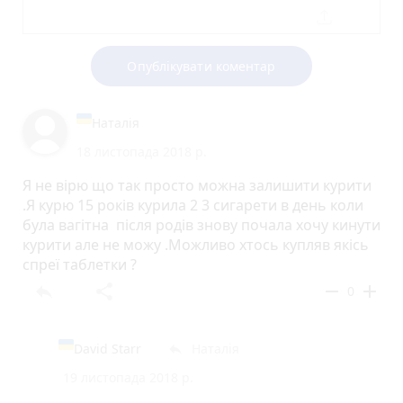
Опублікувати коментар
Наталія
18 листопада 2018 р.
Я не вірю що так просто можна залишити курити
.Я курю 15 років курила 2 3 сигарети в день коли
була вагітна після родів знову почала хочу кинути
курити але не можу .Можливо хтось купляв якісь
спреї таблетки ?
reply
share
remove
add
0
David Starr
Наталія
reply
19 листопада 2018 р.