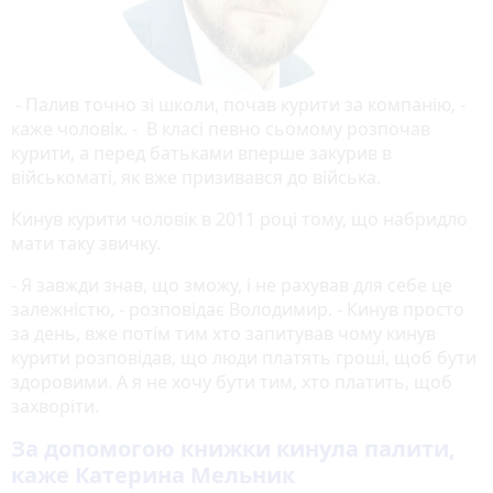
- Палив точно зi школи, почав курити за компанiю, -
каже чоловік. - В класi певно сьомому розпочав
курити, а перед батьками вперше закурив в
вiйськоматi, як вже призивався до вiйська.
Кинув курити чоловік в 2011 році тому, що набридло
мати таку звичку.
- Я завжди знав, що зможу, і не рахував для себе це
залежнiстю, - розповідає Володимир. - Кинув просто
за день, вже потiм тим хто запитував чому кинув
курити розповiдав, що люди платять грошi, щоб бути
здоровими. А я не хочу бути тим, хто платить, щоб
захворiти.
За допомогою книжки кинула палити,
каже Катерина Мельник