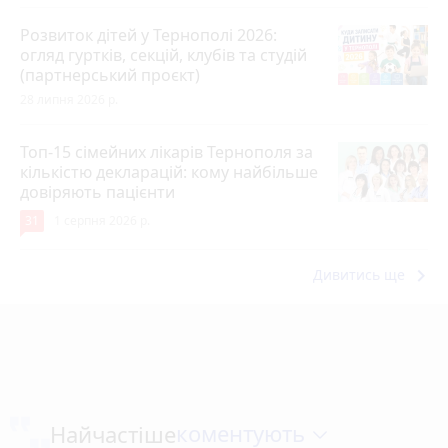
Розвиток дітей у Тернополі 2026:
огляд гуртків, секцій, клубів та студій
(партнерський проєкт)
28 липня 2026 р.
Топ-15 сімейних лікарів Тернополя за
кількістю декларацій: кому найбільше
довіряють пацієнти
31
1 серпня 2026 р.
keyboard_arrow_right
Дивитись ще
коментують
Найчастіше