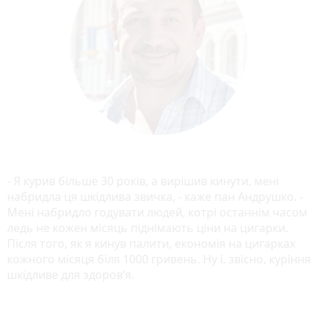
- Я курив більше 30 років, а вирішив кинути, мені
набридла ця шкідлива звичка, - каже пан Андрушко. -
Мені набридло годувати людей, котрі останнім часом
ледь не кожен місяць піднімають ціни на цигарки.
Після того, як я кинув палити, економія на цигарках
кожного місяця біля 1000 гривень. Ну і, звісно, куріння
шкідливе для здоров’я.