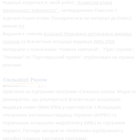
Редакція керується в своїй роботі
"Кодексом етики
українського журналіста"
, затвердженим Комісією з
журналістської етики. Поскаржитись на матеріал до Комісії
можна
тут
Видання є членом
Асоціації Незалежні регіональні видавці
України
та Всесвітньої асоціації видавців
WAN-IFRA
Матеріали з позначками "Новини компаній", "Прес-служба",
"Реклама" та "Партнерський проєкт" опубліковані на правах
реклами.
Здійснено за підтримки програми «Сильніші разом: Медіа та
Демократія», що реалізується Всесвітньою асоціацією
видавців новин (WAN-IFRA) у партнерстві з Асоціацією
«Незалежні регіональні видавці України» (АНРВУ) та
Норвезькою асоціацією медіабізнесу (MBL) за підтримки
Норвегії. Погляди авторів не обов’язково відображають
офіційну позицію партнерів програми.