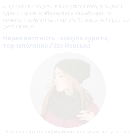
А ще чоловік радить, відразу після того, як кидаєш
курити - купляти абонемент в зал або просто
починати займатись спортом, бо масса набирається
дуже швидко.
Через вагітність - кинула курити,
тернополянка Ліза Невська
- Я палила 3 роки, періодично пробувала кинути, але