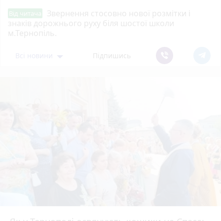
Звернення стосовно нової розмітки і
Від читача
знаків дорожнього руху біля шостої школи
м.Тернопіль.
Всі новини
Підпишись