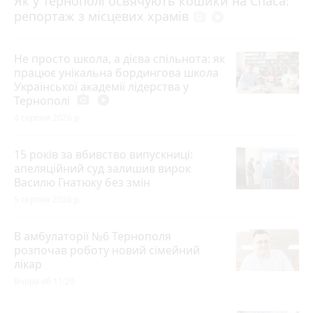
Як у Тернополі освячують кошики на Спаса:
репортаж з місцевих храмів
photo_camera
play_circle_filled
Не просто школа, а дієва спільнота: як
працює унікальна бордингова школа
Української академії лідерства у
Тернополі
photo_camera
play_circle_filled
4 серпня 2026 р.
15 років за вбивство випускниці:
апеляційний суд залишив вирок
Василю Гнатюку без змін
5 серпня 2026 р.
В амбулаторії №6 Тернополя
розпочав роботу новий сімейний
лікар
Вчора об 11:29