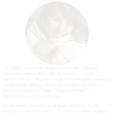
- Я курила протягом 16 років, і в якийсь момент
вирішила перевірити себе на міцність, - каже
тернополянка. - Жодного разу не пробувала покинути
цю шкідливу звичку, але донечка підросла. В школі
вона почала вчити теми "поганих звичок" і
попросила, щоб я не курила.
Дочка жінки сказала. що їй буде соромно, якщо
Катерину побачить хтось з її однокласників чи друзів,