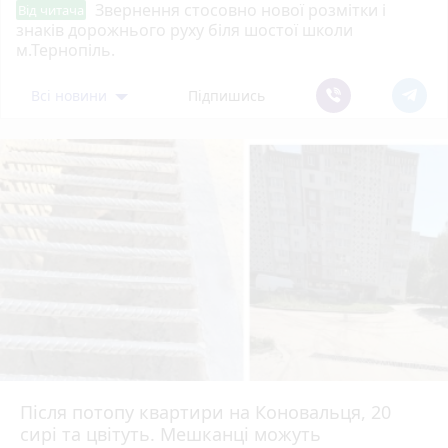
Звернення стосовно нової розмітки і
Від читача
знаків дорожнього руху біля шостої школи
м.Тернопіль.
Всі новини
Підпишись
Після потопу квартири на Коновальця, 20
сирі та цвітуть. Мешканці можуть