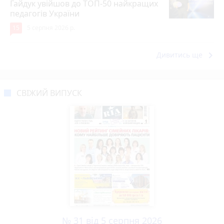
Гайдук увійшов до ТОП-50 найкращих
педагогів України
15
5 серпня 2026 р.
keyboard_arrow_right
Дивитись ще
СВІЖИЙ ВИПУСК
№ 31 від 5 серпня 2026