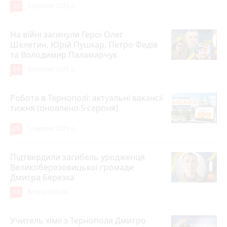
36
5 серпня 2026 р.
На війні загинули Герої Олег
Шелетин, Юрій Пушкар, Петро Федів
та Володимир Паламарчук
24
5 серпня 2026 р.
Робота в Тернополі: актуальні вакансії
тижня (оновлено 5 серпня)
20
5 серпня 2026 р.
Підтвердили загибель уродженця
Великоберезовицької громади
Дмитра Березка
17
Вчора о 09:00
Учитель хімії з Тернополя Дмитро