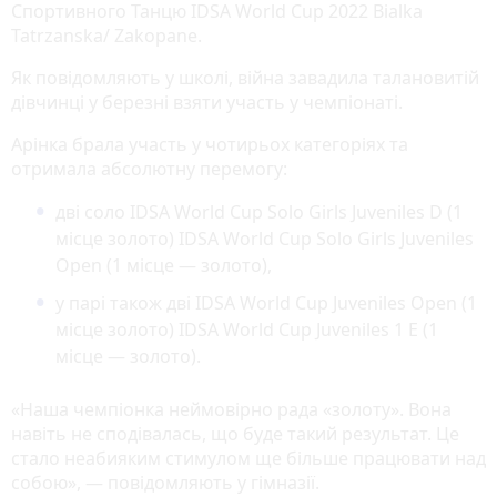
Спортивного Танцю IDSA World Cup 2022 Bialka
Tatrzanska/ Zakopane.
Як повідомляють у школі, війна завадила талановитій
дівчинці у березні взяти участь у чемпіонаті.
Арінка брала участь у чотирьох категоріях та
отримала абсолютну перемогу:
дві соло IDSA World Cup Solo Girls Juveniles D (1
місце золото) IDSA World Cup Solo Girls Juveniles
Open (1 місце — золото),
у парі також дві IDSA World Cup Juveniles Open (1
місце золото) IDSA World Cup Juveniles 1 Е (1
місце — золото).
«Наша чемпіонка неймовірно рада «золоту». Вона
навіть не сподівалась, що буде такий результат. Це
стало неабияким стимулом ще більше працювати над
собою», — повідомляють у гімназії.