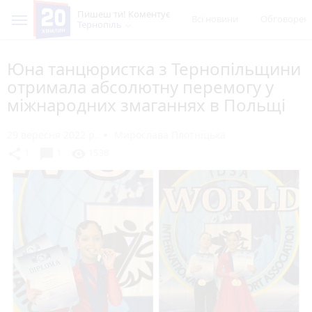
Пишеш ти! Коментує
Всі новини
Обговорен
Тернопіль
Юна танцюристка з Тернопільщини
отримала абсолютну перемогу у
міжнародних змаганнях в Польщі
29 вересня 2022 р.
Мирослава Плотніцька
chat_bubble
share
visibility
1
1
1538