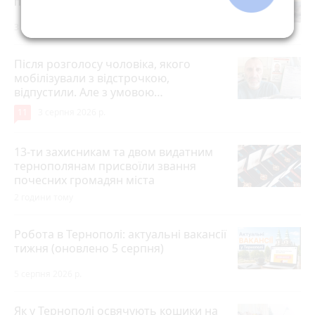
прибрали, буде нове покриття
3 години тому
Після розголосу чоловіка, якого
мобілізували з відстрочкою,
відпустили. Але з умовою…
11
3 серпня 2026 р.
13-ти захисникам та двом видатним
тернополянам присвоїли звання
почесних громадян міста
2 години тому
Робота в Тернополі: актуальні вакансії
тижня (оновлено 5 серпня)
5 серпня 2026 р.
Як у Тернополі освячують кошики на