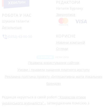
РЕДАКТОРИ
Наталія Бурлаку
Звернутися
РОБОТА У НАС
Шукаєм таланти
Детальніше
КОРИСНЕ
phone_in_talk
(0352) 43-00-50
Новини компаній
Огляди
Правила користування сайтом
Умови і правила надання платного доступу
Рекламна політика проєкту «Інтерактивна мапа локальних
брендів»
Редакція керується в своїй роботі
"Кодексом етики
українського журналіста"
, затвердженим Комісією з