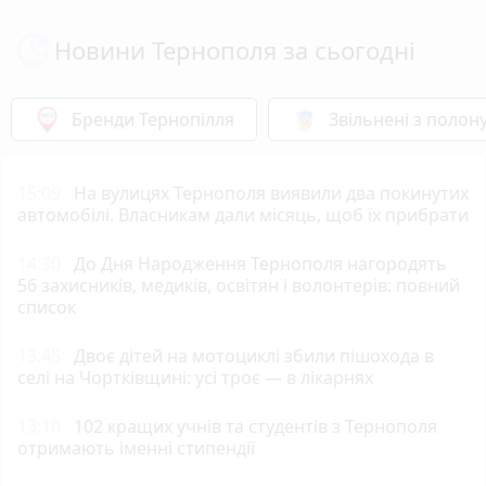
Новини Тернополя за сьогодні
Бренди Тернопілля
Звільнені з полон
15:09
На вулицях Тернополя виявили два покинутих
автомобілі. Власникам дали місяць, щоб їх прибрати
14:30
До Дня Народження Тернополя нагородять
56 захисників, медиків, освітян і волонтерів: повний
список
13:45
Двоє дітей на мотоциклі збили пішохода в
селі на Чортківщині: усі троє — в лікарнях
13:10
102 кращих учнів та студентів з Тернополя
отримають іменні стипендії