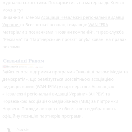
журналістської етики. Поскаржитись на матеріал до Комісії
можна
тут
Видання є членом
Асоціації Незалежні регіональні видавці
України
та Всесвітньої асоціації видавців
WAN-IFRA
Матеріали з позначками "Новини компаній", "Прес-служба",
"Реклама" та "Партнерський проєкт" опубліковані на правах
реклами.
Здійснено за підтримки програми «Сильніші разом: Медіа та
Демократія», що реалізується Всесвітньою асоціацією
видавців новин (WAN-IFRA) у партнерстві з Асоціацією
«Незалежні регіональні видавці України» (АНРВУ) та
Норвезькою асоціацією медіабізнесу (MBL) за підтримки
Норвегії. Погляди авторів не обов’язково відображають
офіційну позицію партнерів програми.