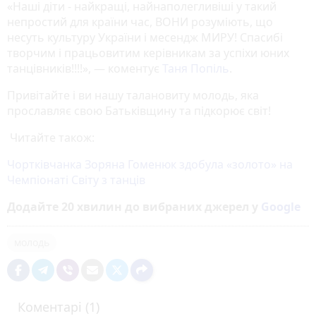
«Наші діти - найкращі, найнаполегливіші у такий
непростий для країни час, ВОНИ розуміють, що
несуть культуру України і месендж МИРУ! Спасибі
творчим і працьовитим керівникам за успіхи юних
танцівників!!!!», — коментує
Таня Попіль
.
Привітайте і ви нашу талановиту молодь, яка
прославляє свою Батьківщину та підкорює світ!
Читайте також:
Чортківчанка Зоряна Гоменюк здобула «золото» на
Чемпіонаті Світу з танців
Додайте 20 хвилин до вибраних джерел у
Google
молодь
Коментарі (1)