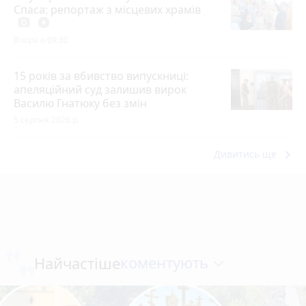
Спаса: репортаж з місцевих храмів
photo_camera
play_circle_filled
Вчора о 09:30
15 років за вбивство випускниці:
апеляційний суд залишив вирок
Василю Гнатюку без змін
5 серпня 2026 р.
keyboard_arrow_right
Дивитись ще
коментують
Найчастіше