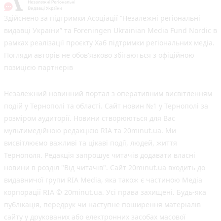
Здійснено за підтримки Асоціації “Незалежні регіональні
видавці України” та Foreningen Ukrainian Media Fund Nordic в
рамках реалізації проєкту Хаб підтримки регіональних медіа.
Погляди авторів не обов'язково збігаються з офіційною
позицією партнерів
Незалежний новинний портал з оперативним висвітленням
подій у Тернополі та області. Сайт новин №1 у Тернополі за
розміром аудиторії. Новини створюються для Вас
мультимедійною редакцією RIA та 20minut.ua. Ми
висвітлюємо важливі та цікаві події, людей, життя
Тернополя. Редакція запрошує читачів додавати власні
новини в розділ "Від читачів". Сайт 20minut.ua входить до
видавничої групи RIA Media, яка також є частиною Медіа
корпорації RIA © 20minut.ua. Усі права захищені. Будь-яка
публiкацiя, передрук чи наступне поширення матеріалів
сайту у друкованих або електронних засобах масової