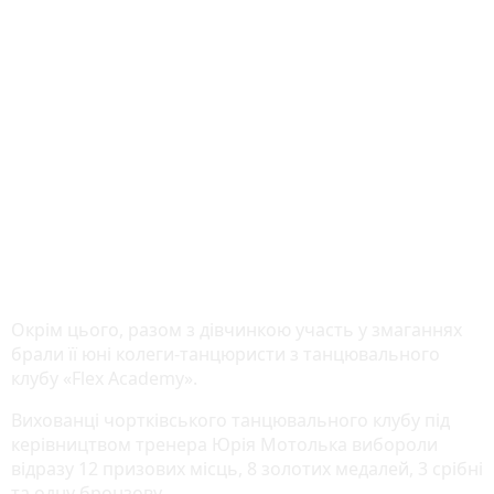
Окрім цього, разом з дівчинкою участь у змаганнях
брали її юні колеги-танцюристи з танцювального
клубу «Flex Academy».
Вихованці чортківського танцювального клубу під
керівництвом тренера Юрія Мотолька вибороли
відразу 12 призових місць, 8 золотих медалей, 3 срібні
та одну бронзову.