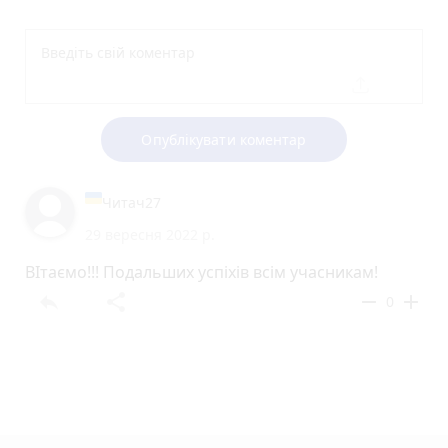
Опублікувати коментар
Читач27
29 вересня 2022 р.
ВІтаємо!!! Подальших успіхів всім учасникам!
reply
share
remove
add
0