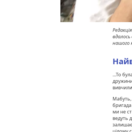
Редакція
вдалось 
нашого к
Найв
...То бу
дружини,
вивчили
Мабуть,
бригада
ми не ст
ведуть д
залишає
цілому с