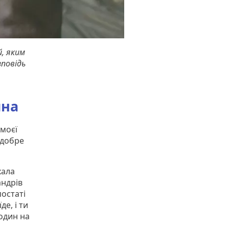
й, яким
зповідь
ина
 моєї
 добре
хала
андрів
постаті
е, і ти
один на