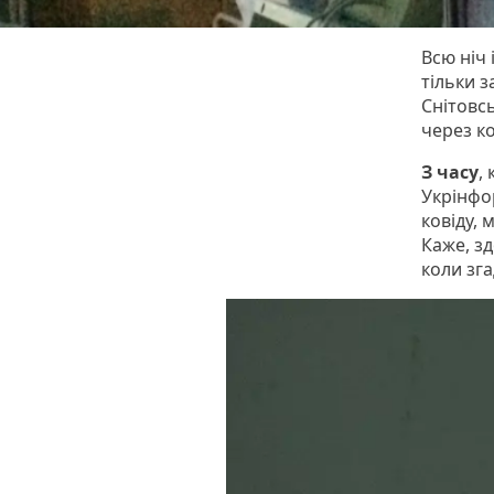
Всю ніч 
тільки з
Снітовсь
через ко
З часу
,
Укрінфо
ковіду, 
Каже, зд
коли зга