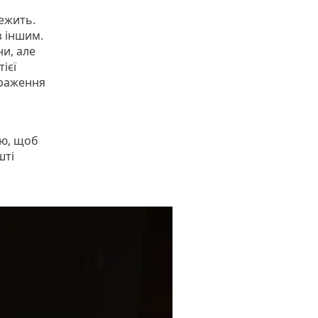
нежить.
з іншим.
ни, але
ієї
ураження
аю, щоб
шті