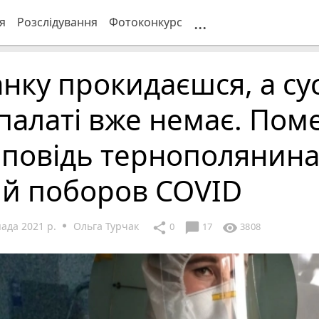
...
я
Розслідування
Фотоконкурс
нку прокидаєшся, а су
палаті вже немає. По
повідь тернополянина
ий поборов COVID
ада 2021 р.
Ольга Турчак
chat_bubble
share
visibility
0
17
3808