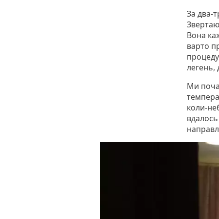
За два-
Звертаюс
Вона каж
варто пр
процеду
легень, 
Ми поча
темпера
коли-неб
вдалось 
направл