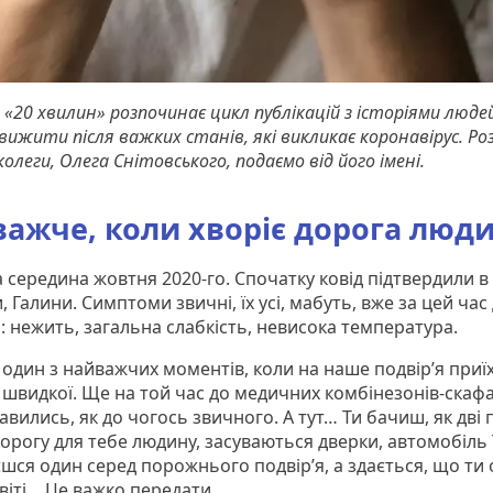
 «20 хвилин» розпочинає цикл публікацій з історіями люде
вижити після важких станів, які викликає коронавірус. Ро
олеги, Олега Снітовського, подаємо від його імені.
ажче, коли хворіє дорога люд
ла середина жовтня 2020-го. Спочатку ковід підтвердили в
 Галини. Симптоми звичні, їх усі, мабуть, вже за цей час
: нежить, загальна слабкість, невисока температура.
 один з найважчих моментів, коли на наше подвір’я приї
 швидкої. Ще на той час до медичних комбінезонів-скаф
авились, як до чогось звичного. А тут… Ти бачиш, як дві 
орогу для тебе людину, засуваються дверки, автомобіль їд
шся один серед порожнього подвір’я, а здається, що ти 
віті… Це важко передати...