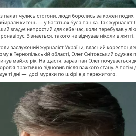
із палат чулись стогони, люди боролись за кожен подих, 
абирали кисень — у багатьох була паніка. Так журналіст 
кий згадує непростий для себе час, коли перебував у лік
ронавірус. Зізнається, такого не відчував ніколи в житті.
 коли заслужений журналіст України, власний кореспонде
рму в Тернопільській області, Олег Снітовський одужав п
минув майже рік. На щастя, зараз пан Олег почувається д
оров’я практично відновив після важкого стану. А потім 
дує ті дні — досі мурахи по шкірі від пережитого.