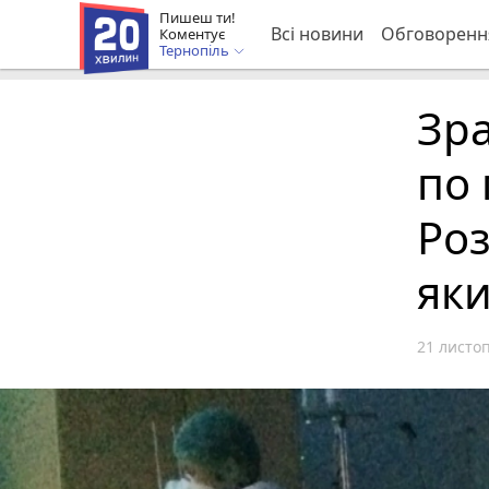
Пишеш ти!
Всі новини
Обговоренн
Коментує
Тернопіль
Зра
по 
Роз
як
21 листоп