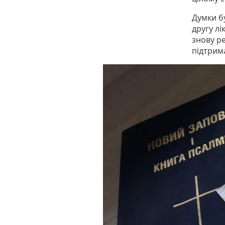
Думки бу
другу лі
знову р
підтрим