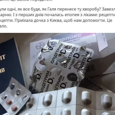
ли одні, як все буде, як Галя перенесе ту хворобу? Завезли
карню. І з перших днів почалась епопея з ліками: рецепти
ецепти. Приїхала дочка з Києва, щоб нам допомогти. Це
ало.