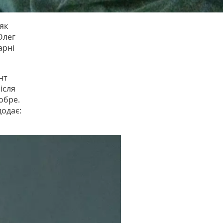
як
Олег
арні
нт
ісля
обре.
додає: