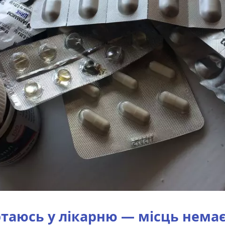
таюсь у лікарню — місць нема