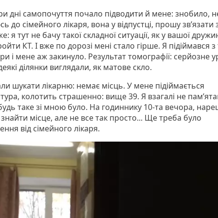
три дні самопочуття почало підводити й мене: знобило, 
ь до сімейного лікаря, вона у відпустці, прошу зв’язати 
е: я тут не бачу такої складної ситуації, як у вашої дружи
ойти КТ. І вже по дорозі мені стало гірше. Я підіймався з т
ри і мене аж закинуло. Результат томографії: серйозне 
деякі ділянки виглядали, як матове скло.
ли шукати лікарню: немає місць. У мене підіймається
тура, колотить страшенно: вище 39. Я взагалі не пам’ят
удь таке зі мною було. На годиннику 10-та вечора, наре
знайти місце, але не все так просто... Ще треба було
ення від сімейного лікаря.