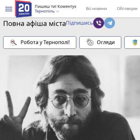
Пишеш ти! Коментує
Всі новини
Обговорен
Тернопіль
Повна афіша міста
Підпишись
Робота у Тернополі!
Огляди