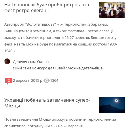
На Тернопіллі буде пробіг ретро-авто і
фест ретро-елегації
Автопробіг “Золота підкова” між Тернополем, Збаражем,
Вишнівцем та Кременцем, а також фестиваль ретро-елегації
зможуть побачити тернополяни 26-27 вересня. Більше того, у
фесті навіть можна буде позмагатися на кращий костюм 1930-
1940-х.
Деревенська Олена
Який саме конкурс для швей? Можна детальеіше?
visibility
1364
2
2 вересня 2015 р.
Українці побачать затемнення супер-
Місяця
Повне затемнення Місяця зможуть побачити тернополяни за
сприятливої погоди у ніч з 27 на 28 вересня.