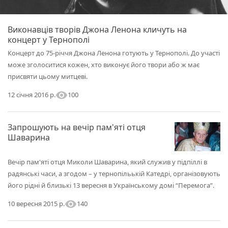
Виконавців творів Джона Ленона кличуть на
концерт у Тернополі
Концерт до 75-річчя Джона Ленона готують у Тернополі. До участі
може зголоситися кожен, хто виконує його твори або ж має
присвяти цьому митцеві.
visibility
100
12 січня 2016 р.
Запрошують на вечір пам'яті отця
Шаварина
Вечір пам'яті отця Миколи Шаварина, який служив у підпіллі в
радянські часи, а згодом – у тернопільькій Катедрі, організовують
його рідні й близькі 13 вересня в Українському домі “Перемога”.
visibility
140
10 вересня 2015 р.