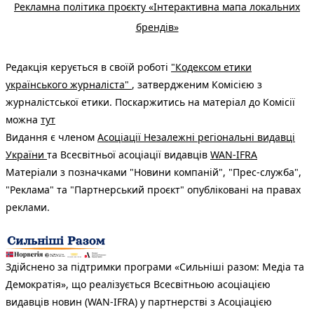
Рекламна політика проєкту «Інтерактивна мапа локальних
брендів»
Редакція керується в своїй роботі
"Кодексом етики
українського журналіста"
, затвердженим Комісією з
журналістської етики. Поскаржитись на матеріал до Комісії
можна
тут
Видання є членом
Асоціації Незалежні регіональні видавці
України
та Всесвітньої асоціації видавців
WAN-IFRA
Матеріали з позначками "Новини компаній", "Прес-служба",
"Реклама" та "Партнерський проєкт" опубліковані на правах
реклами.
Здійснено за підтримки програми «Сильніші разом: Медіа та
Демократія», що реалізується Всесвітньою асоціацією
видавців новин (WAN-IFRA) у партнерстві з Асоціацією