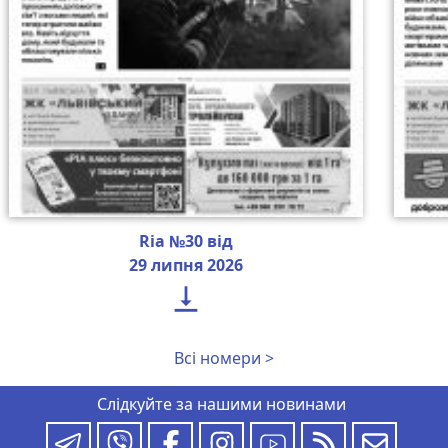
Ria №30 від
29 липня 2026

Всі номери >
Слідкуйте за нашими новинами