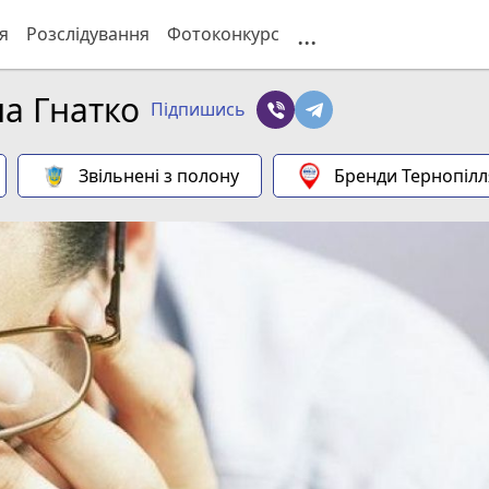
...
я
Розслідування
Фотоконкурс
а Гнатко
Підпишись
Звільнені з полону
Бренди Тернопілл