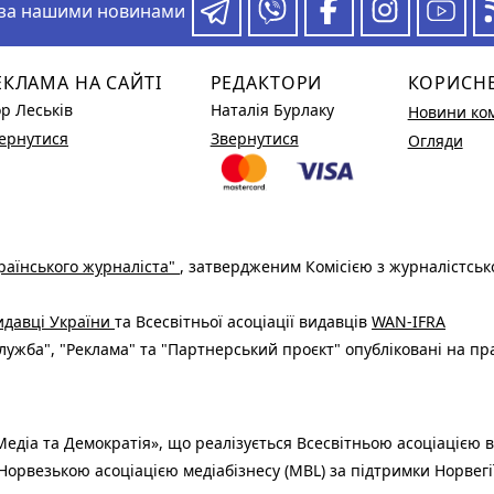
 за нашими новинами
ЕКЛАМА НА САЙТІ
РЕДАКТОРИ
КОРИСН
ор Леськів
Наталія Бурлаку
Новини ко
ернутися
Звернутися
Огляди
раїнського журналіста"
, затвердженим Комісією з журналістськ
видавці України
та Всесвітньої асоціації видавців
WAN-IFRA
ужба", "Реклама" та "Партнерський проєкт" опубліковані на пр
едіа та Демократія», що реалізується Всесвітньою асоціацією в
Норвезькою асоціацією медіабізнесу (MBL) за підтримки Норвегі