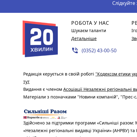
Слідкуйте
РОБОТА У НАС
Р
Шукаєм таланти
Іг
Детальніше
Зв
phone_in_talk
(0352) 43-00-50
Редакція керується в своїй роботі
"Кодексом етики ук
тут
Видання є членом
Асоціації Незалежні регіональні 
Матеріали з позначками "Новини компаній", "Прес-сл
Здійснено за підтримки програми «Сильніші разом: М
«Незалежні регіональні видавці України» (АНРВУ) та 