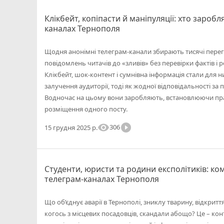
Клікбейт, копіпасти й маніпуляції: хто заробля
каналах Тернополя
Щодня анонімні телеграм-канали збирають тисячі перегл
повідомлень читачів до «зливів» без перевірки фактів і р
Клікбейт, шок-контент і сумнівна інформація стали для
залучення аудиторії, тоді як жодної відповідальності за
Водночас на цьому вони заробляють, встановлюючи прай
розміщення одного посту.
visibility
play_circle_filled
306
15 грудня 2025 р.
Студенти, юристи та родини експолітиків: ком
телеграм-каналах Тернополя
Що об’єднує аварії в Тернополі, зниклу тварину, відкри
когось з місцевих посадовців, скандали абощо? Це – ко