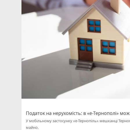
Податок на нерухомість: в «е-Тернополі» мо
У мобільному застосунку «е-Тернопіль» мешканці Терно
майно.