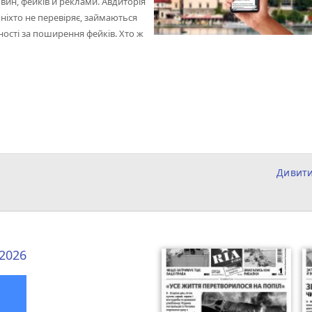
овин, фейків й реклами. Авдиторія
 ніхто не перевіряє, займаються
ості за поширення фейків. Хто ж
Дивит
 2026