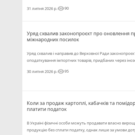
visibility
90
31 липня 2026 р.
Уряд схвалив законопроєкт про оновлення п
міжнародних посилок
Уряд схвалив і направив до Верховної Ради законопроєк
оподаткування імпортних товарів, придбаних через іно
visibility
95
30 липня 2026 р.
Коли за продаж картоплі, кабачків та помідор
платити податок
В Україні фізичні особи можуть продавати власно виро
продукцію без сплати податку, однак лише за умови д