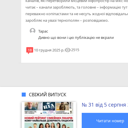
каналів, які перетворили місцевий інфопростір на мікс н
читає – канали заробляють, та головне – інформацію тут
переважно копіпастами та не несуть жодної відповідальн
заробляє на увазі тернополян – розповідаємо.
Тарас
Дивно що вони і цю публікацію не вкрали
visibility
2515
18
10 грудня 2025 р.
СВІЖИЙ ВИПУСК
№ 31 від 5 серпня
Читати номер