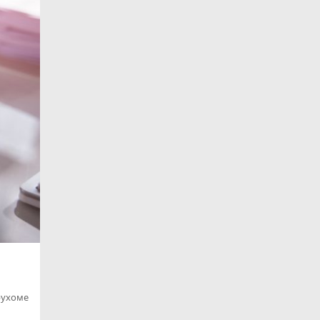
рухоме