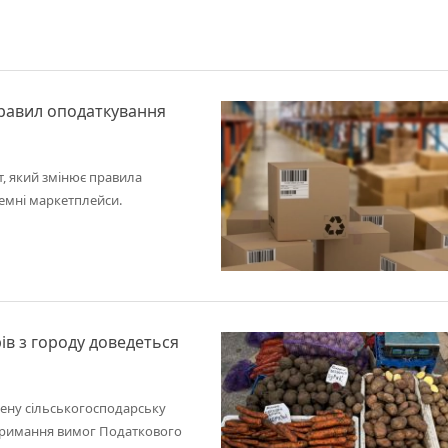
равил оподаткування
т, який змінює правила
земні маркетплейси.
ів з городу доведеться
щену сільськогосподарську
отримання вимог Податкового