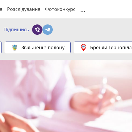
...
я
Розслідування
Фотоконкурс
и
Підпишись
Звільнені з полону
Бренди Тернопілл