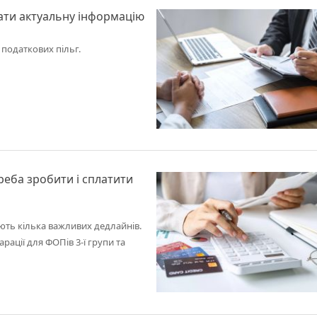
кати актуальну інформацію
податкових пільг.
реба зробити і сплатити
ють кілька важливих дедлайнів.
рації для ФОПів 3-ї групи та