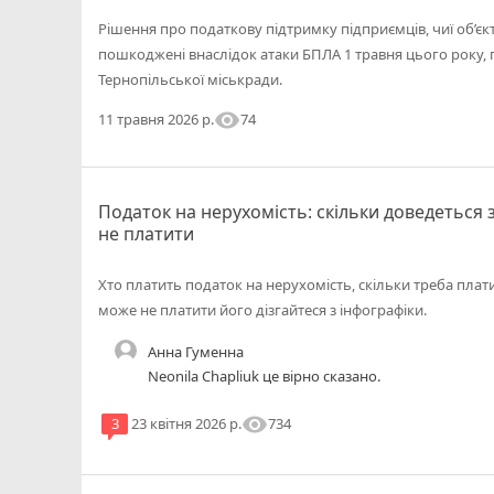
Рішення про податкову підтримку підприємців, чиї об’є
пошкоджені внаслідок атаки БПЛА 1 травня цього року, п
Тернопільської міськради.
visibility
74
11 травня 2026 р.
Податок на нерухомість: скільки доведеться 
не платити
Хто платить податок на нерухомість, скільки треба плати
може не платити його дізгайтеся з інфографіки.
Анна Гуменна
Neonila Chapliuk це вірно сказано.
visibility
734
3
23 квітня 2026 р.