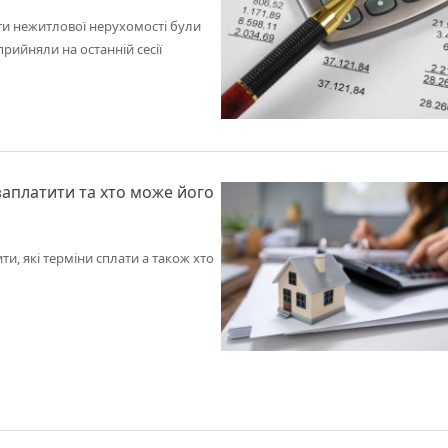
кти нежитлової нерухомості були
рийняли на останній сесії
заплатити та хто може його
ти, які терміни сплати а також хто