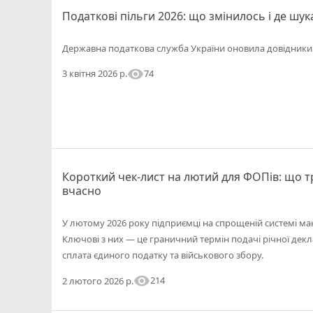
Податкові пільги 2026: що змінилось і де шу
Державна податкова служба України оновила довідники 
visibility
74
3 квітня 2026 р.
Короткий чек-лист на лютий для ФОПів: що т
вчасно
У лютому 2026 року підприємці на спрощеній системі ма
Ключові з них — це граничний термін подачі річної декла
сплата єдиного податку та військового збору.
visibility
214
2 лютого 2026 р.