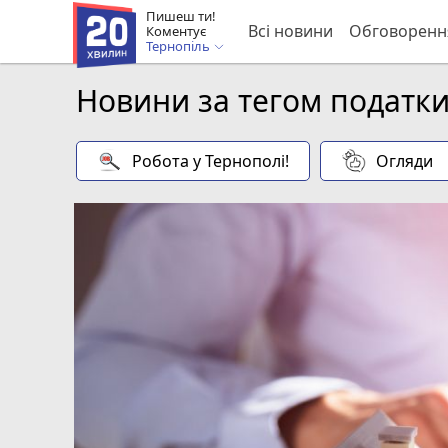
Пишеш ти!
Всі новини
Обговоренн
Коментує
Тернопіль
Новини за тегом податк
Робота у Тернополі!
Огляди