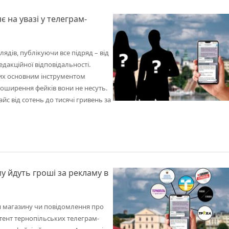
є на увазі у телеграм-
ядів, публікуючи все підряд – від
едакційної відповідальності.
 них основним інструментом
 поширення фейків вони не несуть.
с від сотень до тисячі гривень за
у йдуть гроші за рекламу в
ття магазину чи повідомлення про
нтент тернопільських телеграм-