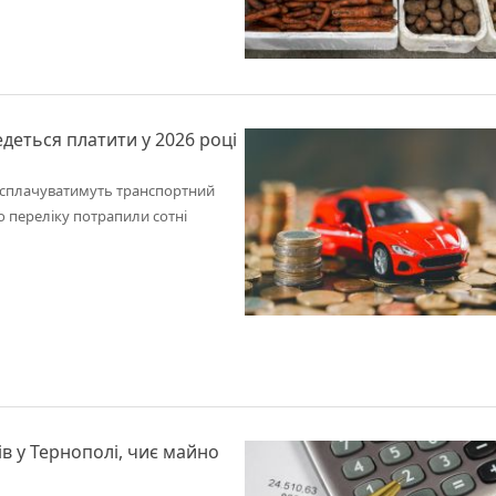
едеться платити у 2026 році
ву сплачуватимуть транспортний
о переліку потрапили сотні
в у Тернополі, чиє майно