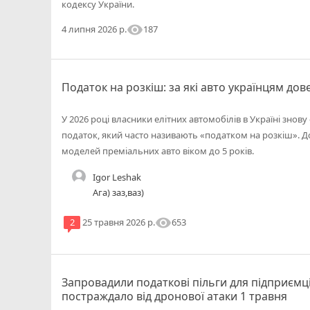
кодексу України.
visibility
187
4 липня 2026 р.
Податок на розкіш: за які авто українцям дов
У 2026 році власники елітних автомобілів в Україні зно
податок, який часто називають «податком на розкіш». Д
моделей преміальних авто віком до 5 років.
Igor Leshak
Ага) заз,ваз)
visibility
653
2
25 травня 2026 р.
Запровадили податкові пільги для підприємці
постраждало від дронової атаки 1 травня